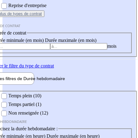
Reprise d'entreprise
plus
de types de contrat
 DE CONTRAT
ée de contrat
ée minimale (en mois)
Durée maximale (en mois)
mois
er
le filtre du type de contrat
les filtres de
Durée hebdo
madaire
 hebdomadaire
Temps plein (10)
Temps partiel (1)
Non renseignée (12)
 HEBDOMADAIRE
cisez la durée hebdomadaire :
ée minimale (en heure)
Durée maximale (en heure)