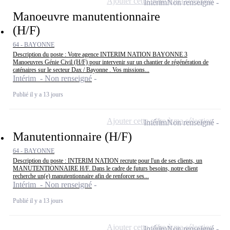
Ajouter cette offre à ma sélection
Intérim
Non renseigné
Manoeuvre manutentionnaire
(H/F)
64 - BAYONNE
Description du poste : Votre agence INTERIM NATION BAYONNE 3
Manoeuvres Génie Civil (H/F) pour intervenir sur un chantier de régénération de
caténaires sur le secteur Dax / Bayonne . Vos missions...
Intérim - Non renseigné
Publié il y a 13 jours
Ajouter cette offre à ma sélection
Intérim
Non renseigné
Manutentionnaire (H/F)
64 - BAYONNE
Description du poste : INTERIM NATION recrute pour l'un de ses clients, un
MANUTENTIONNAIRE H/F. Dans le cadre de futurs besoins, notre client
recherche un(e) manutentionnaire afin de renforcer ses...
Intérim - Non renseigné
Publié il y a 13 jours
Ajouter cette offre à ma sélection
Intérim
Non renseigné