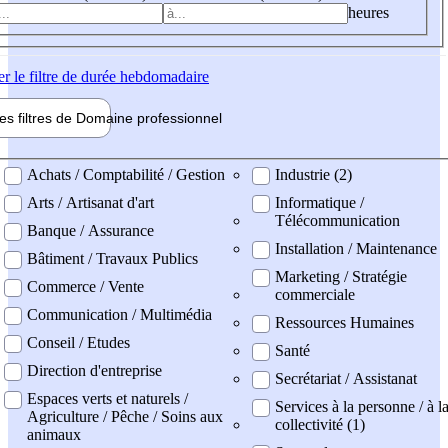
heures
er
le filtre de durée hebdomadaire
les filtres de
Domaine pro
fessionnel
ne professionel
Achats / Comptabilité / Gestion
Industrie (2)
Arts / Artisanat d'art
Informatique /
Télécommunication
Banque / Assurance
Installation / Maintenance
Bâtiment / Travaux Publics
Marketing / Stratégie
Commerce / Vente
commerciale
Communication / Multimédia
Ressources Humaines
Conseil / Etudes
Santé
Direction d'entreprise
Secrétariat / Assistanat
Espaces verts et naturels /
Services à la personne / à l
Agriculture / Pêche / Soins aux
collectivité (1)
animaux