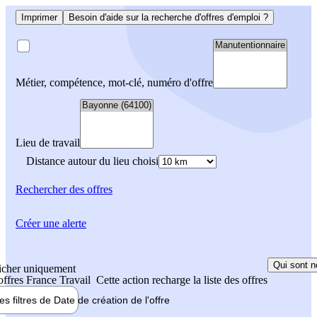
Imprimer
Besoin d'aide sur la recherche d'offres d'emploi ?
Métier, compétence, mot-clé, numéro d'offre
Lieu de travail
Distance autour du lieu choisi
Rechercher
des offres
Créer une alerte
Qui sont n
icher uniquement
 offres France Travail
Cette action recharge la liste des offres
les filtres de
Date de création
de l'offre