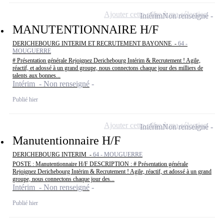
Ajouter cette offre à ma sélection
Intérim
Non renseigné
MANUTENTIONNAIRE H/F
DERICHEBOURG INTERIM ET RECRUTEMENT BAYONNE -
64 -
MOUGUERRE
# Présentation générale Rejoignez Derichebourg Intérim & Recrutement ! Agile,
réactif, et adossé à un grand groupe, nous connectons chaque jour des milliers de
talents aux bonnes...
Intérim - Non renseigné
Publié hier
Ajouter cette offre à ma sélection
Intérim
Non renseigné
Manutentionnaire H/F
DERICHEBOURG INTERIM -
64 - MOUGUERRE
POSTE : Manutentionnaire H/F DESCRIPTION : # Présentation générale
Rejoignez Derichebourg Intérim & Recrutement ! Agile, réactif, et adossé à un grand
groupe, nous connectons chaque jour des...
Intérim - Non renseigné
Publié hier