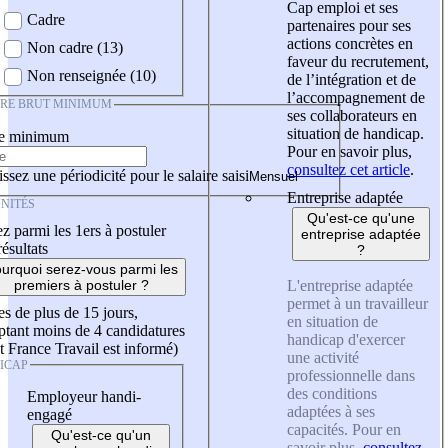
Cap emploi et ses
Cadre
partenaires pour ses
actions concrètes en
Non cadre (13)
faveur du recrutement,
Non renseignée (10)
de l’intégration et de
l’accompagnement de
IRE BRUT MINIMUM
ses collaborateurs en
situation de handicap.
re minimum
Pour en savoir plus,
consultez cet article
.
ssez une périodicité pour le salaire saisi
Entreprise adaptée
NITÉS
Qu'est-ce qu'une
z parmi les 1ers à postuler
entreprise adaptée
résultats
?
urquoi serez-vous parmi les
L'entreprise adaptée
premiers à postuler ?
permet à un travailleur
es de plus de 15 jours,
en situation de
tant moins de 4 candidatures
handicap d'exercer
t France Travail est informé)
une activité
ICAP
professionnelle dans
des conditions
Employeur handi-
adaptées à ses
engagé
capacités. Pour en
Qu'est-ce qu'un
savoir plus,
consultez