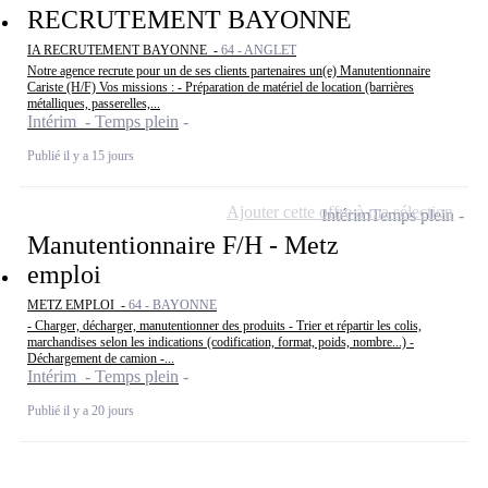
RECRUTEMENT BAYONNE
IA RECRUTEMENT BAYONNE -
64 - ANGLET
Notre agence recrute pour un de ses clients partenaires un(e) Manutentionnaire
Cariste (H/F) Vos missions : - Préparation de matériel de location (barrières
métalliques, passerelles,...
Intérim - Temps plein
Publié il y a 15 jours
Ajouter cette offre à ma sélection
Intérim
Temps plein
Manutentionnaire F/H - Metz
emploi
METZ EMPLOI -
64 - BAYONNE
- Charger, décharger, manutentionner des produits - Trier et répartir les colis,
marchandises selon les indications (codification, format, poids, nombre...) -
Déchargement de camion -...
Intérim - Temps plein
Publié il y a 20 jours