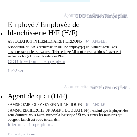
Ajouter cette offre à ma sélection
CDD Insertion
Temps plein
Employé / Employée de
blanchisserie H/F (H/F)
ASSOCIATION INTERMEDIAIRE HORIZONS -
64 - ANGLET
Association du BAB recherche un ou une employé(e) de Blanchisserie. Vos
missions seront les suivantes : Trier le linge Alimenter les machines à laver et à
sécher en linge Utiliser la calandre Plier,...
CDD Insertion - Temps plein
Publié hier
Ajouter cette offre à ma sélection
Intérim
Temps plein
Agent de quai (H/F)
SAMSIC EMPLOI PYRENEES ATLANTIQUES -
64 - ANGLET
SAMSIC RECHERCHE UN AGENT DE QUAI (H/F) Pendant que la plupart des
gens dorment, vous faites avancer la logistique ! Si vous aimez les missions qui
bougent, la nuit est votre terrain de...
Intérim - Temps plein
Publié il y a 3 jours