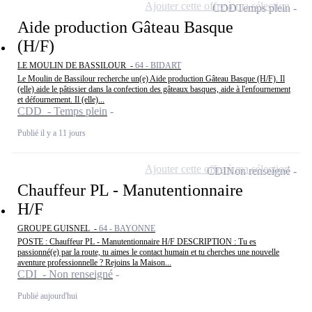
Ajouter cette offre à ma sélection
CDD
Temps plein
Aide production Gâteau Basque
(H/F)
LE MOULIN DE BASSILOUR -
64 - BIDART
Le Moulin de Bassilour recherche un(e) Aide production Gâteau Basque (H/F). Il
(elle) aide le pâtissier dans la confection des gâteaux basques, aide à l'enfournement
et défournement. Il (elle)...
CDD - Temps plein
Publié il y a 11 jours
Ajouter cette offre à ma sélection
CDI
Non renseigné
Chauffeur PL - Manutentionnaire
H/F
GROUPE GUISNEL -
64 - BAYONNE
POSTE : Chauffeur PL - Manutentionnaire H/F DESCRIPTION : Tu es
passionné(e) par la route, tu aimes le contact humain et tu cherches une nouvelle
aventure professionnelle ? Rejoins la Maison...
CDI - Non renseigné
Publié aujourd'hui