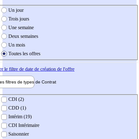
e création de l'offre
Un jour
Trois jours
Une semaine
Deux semaines
Un mois
Toutes les offres
er
le filtre de date de création de l'offre
les filtres de types de
Contrat
de contrat
CDI (2)
CDD (1)
Intérim (19)
CDI Intérimaire
Saisonnier