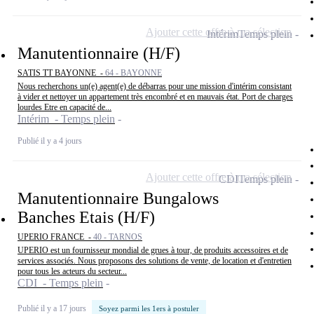
Ajouter cette offre à ma sélection
Intérim
Temps plein
Manutentionnaire (H/F)
SATIS TT BAYONNE -
64 - BAYONNE
Nous recherchons un(e) agent(e) de débarras pour une mission d'intérim consistant
à vider et nettoyer un appartement très encombré et en mauvais état. Port de charges
lourdes Etre en capacité de...
Intérim - Temps plein
Publié il y a 4 jours
Ajouter cette offre à ma sélection
CDI
Temps plein
Manutentionnaire Bungalows
Banches Etais (H/F)
UPERIO FRANCE -
40 - TARNOS
UPERIO est un fournisseur mondial de grues à tour, de produits accessoires et de
services associés. Nous proposons des solutions de vente, de location et d'entretien
pour tous les acteurs du secteur...
CDI - Temps plein
Publié il y a 17 jours
Soyez parmi les 1ers à postuler