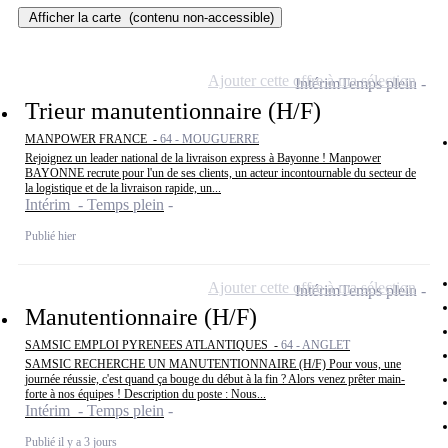
Afficher la carte
(contenu non-accessible)
Ajouter cette offre à ma sélection
Intérim
Temps plein
Trieur manutentionnaire (H/F)
MANPOWER FRANCE -
64 - MOUGUERRE
Rejoignez un leader national de la livraison express à Bayonne ! Manpower
BAYONNE recrute pour l'un de ses clients, un acteur incontournable du secteur de
la logistique et de la livraison rapide, un...
Intérim - Temps plein
Publié hier
Ajouter cette offre à ma sélection
Intérim
Temps plein
Manutentionnaire (H/F)
SAMSIC EMPLOI PYRENEES ATLANTIQUES -
64 - ANGLET
SAMSIC RECHERCHE UN MANUTENTIONNAIRE (H/F) Pour vous, une
journée réussie, c'est quand ça bouge du début à la fin ? Alors venez prêter main-
forte à nos équipes ! Description du poste : Nous...
Intérim - Temps plein
Publié il y a 3 jours