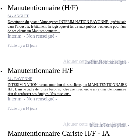
Manutentionnaire (H/F)
64 - ANGLET
Description du poste : Votre agence INTERIM NATION BAYONNE , spécialisée
dans l'industrie, le bâtiment, la logistique et les travaux publics, recherche pour l'un
de ses clients un Manutentionnaire...
Intérim - Non renseigné
Publié il y a 13 jours
Ajouter cette offre à ma sélection
Intérim
Non renseigné
Manutentionnaire H/F
64 - BAYONNE
INTERIM NATION recrute pour l'un de ses clients, un MANUTENTIONNAIRE
H/F. Dans le cadre de futurs besoins, notre client recherche un(e) manutentionnaire
afin de renforcer ses équipes. Vos missions :
Intérim - Non renseigné
Publié il y a 14 jours
Ajouter cette offre à ma sélection
Intérim
Temps plein
Manutentionnaire Cariste H/F - IA