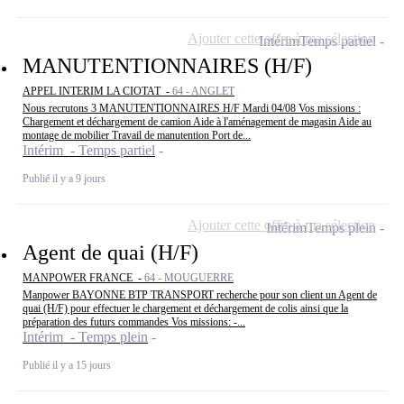
Ajouter cette offre à ma sélection
Intérim
Temps partiel
MANUTENTIONNAIRES (H/F)
APPEL INTERIM LA CIOTAT -
64 - ANGLET
Nous recrutons 3 MANUTENTIONNAIRES H/F Mardi 04/08 Vos missions :
Chargement et déchargement de camion Aide à l'aménagement de magasin Aide au
montage de mobilier Travail de manutention Port de...
Intérim - Temps partiel
Publié il y a 9 jours
Ajouter cette offre à ma sélection
Intérim
Temps plein
Agent de quai (H/F)
MANPOWER FRANCE -
64 - MOUGUERRE
Manpower BAYONNE BTP TRANSPORT recherche pour son client un Agent de
quai (H/F) pour effectuer le chargement et déchargement de colis ainsi que la
préparation des futurs commandes Vos missions: -...
Intérim - Temps plein
Publié il y a 15 jours