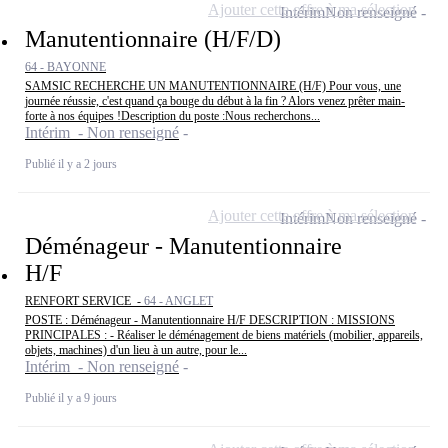
Ajouter cette offre à ma sélection
Intérim
Non renseigné
Manutentionnaire (H/F/D)
64 - BAYONNE
SAMSIC RECHERCHE UN MANUTENTIONNAIRE (H/F) Pour vous, une
journée réussie, c'est quand ça bouge du début à la fin ? Alors venez prêter main-
forte à nos équipes !Description du poste :Nous recherchons...
Intérim - Non renseigné
Publié il y a 2 jours
Ajouter cette offre à ma sélection
Intérim
Non renseigné
Déménageur - Manutentionnaire
H/F
RENFORT SERVICE -
64 - ANGLET
POSTE : Déménageur - Manutentionnaire H/F DESCRIPTION : MISSIONS
PRINCIPALES : - Réaliser le déménagement de biens matériels (mobilier, appareils,
objets, machines) d'un lieu à un autre, pour le...
Intérim - Non renseigné
Publié il y a 9 jours