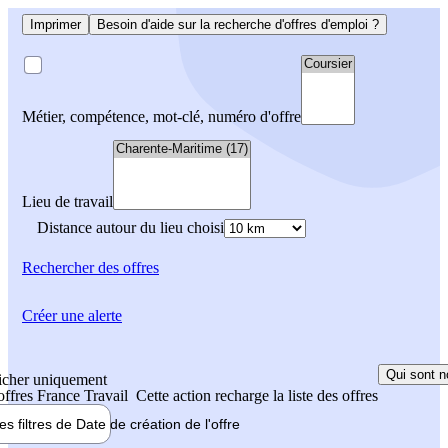
Imprimer
Besoin d'aide sur la recherche d'offres d'emploi ?
Métier, compétence, mot-clé, numéro d'offre
Lieu de travail
Distance autour du lieu choisi
Rechercher
des offres
Créer une alerte
Qui sont n
icher uniquement
 offres France Travail
Cette action recharge la liste des offres
les filtres de
Date de création
de l'offre