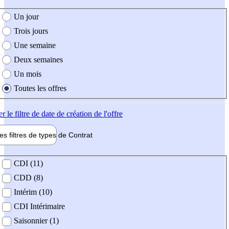
e création de l'offre
Un jour
Trois jours
Une semaine
Deux semaines
Un mois
Toutes les offres
er
le filtre de date de création de l'offre
les filtres de types de
Contrat
de contrat
CDI (11)
CDD (8)
Intérim (10)
CDI Intérimaire
Saisonnier (1)