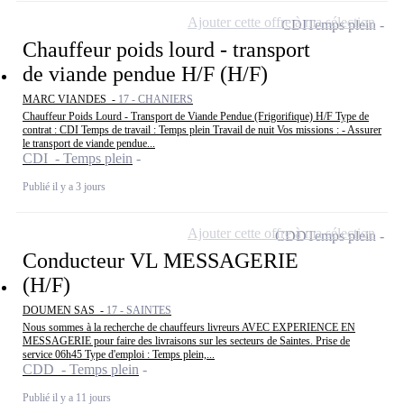
Ajouter cette offre à ma sélection
CDI
Temps plein
Chauffeur poids lourd - transport
de viande pendue H/F (H/F)
MARC VIANDES -
17 - CHANIERS
Chauffeur Poids Lourd - Transport de Viande Pendue (Frigorifique) H/F Type de
contrat : CDI Temps de travail : Temps plein Travail de nuit Vos missions : - Assurer
le transport de viande pendue...
CDI - Temps plein
Publié il y a 3 jours
Ajouter cette offre à ma sélection
CDD
Temps plein
Conducteur VL MESSAGERIE
(H/F)
DOUMEN SAS -
17 - SAINTES
Nous sommes à la recherche de chauffeurs livreurs AVEC EXPERIENCE EN
MESSAGERIE pour faire des livraisons sur les secteurs de Saintes. Prise de
service 06h45 Type d'emploi : Temps plein,...
CDD - Temps plein
Publié il y a 11 jours