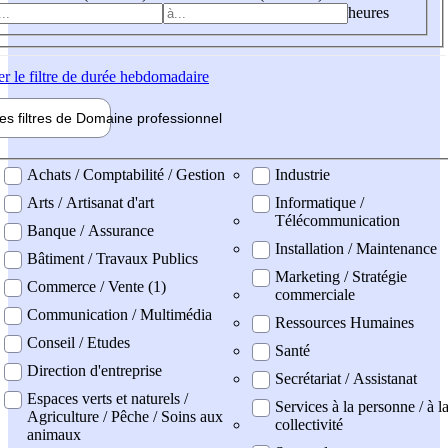
heures
er
le filtre de durée hebdomadaire
les filtres de
Domaine pro
fessionnel
ne professionel
Achats / Comptabilité / Gestion
Industrie
Arts / Artisanat d'art
Informatique /
Télécommunication
Banque / Assurance
Installation / Maintenance
Bâtiment / Travaux Publics
Marketing / Stratégie
Commerce / Vente (1)
commerciale
Communication / Multimédia
Ressources Humaines
Conseil / Etudes
Santé
Direction d'entreprise
Secrétariat / Assistanat
Espaces verts et naturels /
Services à la personne / à l
Agriculture / Pêche / Soins aux
collectivité
animaux