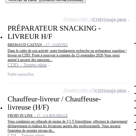
Ajouter cette offre à ma sélection
CDD
Temps plein
PRÉPARATEUR SNACKING -
LIVREUR H/F
BREMAUD GAETAN -
17 - SAINTES
Dans le cadre de son activité, notre boulangerie recherche un préparateur snacking /
livreur en CDD. Poste à pourvoir à compter du 15 septembre 2026 Vous serez
amené à assurer des missions...
CDD - Temps plein
Publié aujourd'hui
Ajouter cette offre à ma sélection
CDI
Temps plein
Chauffeur-livreur / Chauffeuse-
livreuse (H/F)
FROID IN LINE -
17 - LA ROCHELLE
Vous conduisez un véhicule de moins de 3,5 T frigorifique, effectuez le chargement/
déchargement et réalisez les livraisons auprès des professionnels. Vous assurez
l'entretien de premier niveau du...
CDI - Temps plein