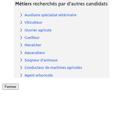
Fermer
Fermer
le détail de l'offre
/
Offre
sur
Offre précéden