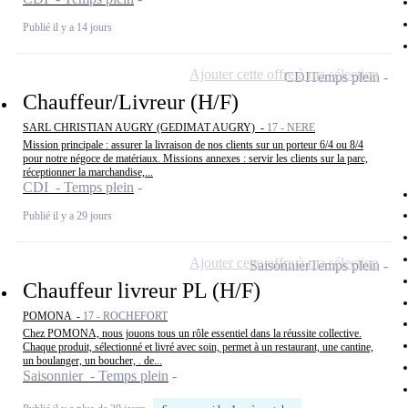
Publié il y a 14 jours
Ajouter cette offre à ma sélection
CDI
Temps plein
Chauffeur/Livreur (H/F)
SARL CHRISTIAN AUGRY (GEDIMAT AUGRY) -
17 - NERE
Mission principale : assurer la livraison de nos clients sur un porteur 6/4 ou 8/4
pour notre négoce de matériaux. Missions annexes : servir les clients sur la parc,
réceptionner la marchandise,...
CDI - Temps plein
Publié il y a 29 jours
Ajouter cette offre à ma sélection
Saisonnier
Temps plein
Chauffeur livreur PL (H/F)
POMONA -
17 - ROCHEFORT
Chez POMONA, nous jouons tous un rôle essentiel dans la réussite collective.
Chaque produit, sélectionné et livré avec soin, permet à un restaurant, une cantine,
un boulanger, un boucher, . de...
Saisonnier - Temps plein