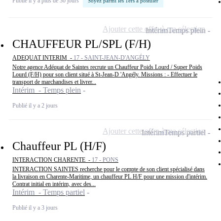
Publié il y a plus de 30 jours
Soyez parmi les 1ers à postuler
Ajouter cette offre à ma sélection
Intérim
Temps plein
CHAUFFEUR PL/SPL (F/H)
ADEQUAT INTERIM -
17 - SAINT-JEAN-D'ANGÉLY
Notre agence Adéquat de Saintes recrute un Chauffeur Poids Lourd / Super Poids
Lourd (F/H) pour son client situé à St-Jean-D 'Angély. Missions : - Effectuer le
transport de marchandises et livrer...
Intérim - Temps plein
Publié il y a 2 jours
Ajouter cette offre à ma sélection
Intérim
Temps partiel
Chauffeur PL (H/F)
INTERACTION CHARENTE -
17 - PONS
INTERACTION SAINTES recherche pour le compte de son client spécialisé dans
la livraison en Charente-Maritime, un chauffeur PL H/F pour une mission d'intérim.
Contrat initial en intérim, avec des...
Intérim - Temps partiel
Publié il y a 3 jours