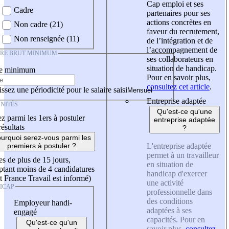
Cap emploi et ses
Cadre
partenaires pour ses
actions concrètes en
Non cadre (21)
faveur du recrutement,
Non renseignée (11)
de l’intégration et de
l’accompagnement de
IRE BRUT MINIMUM
ses collaborateurs en
situation de handicap.
re minimum
Pour en savoir plus,
consultez cet article
.
ssez une périodicité pour le salaire saisi
Entreprise adaptée
NITÉS
Qu'est-ce qu'une
z parmi les 1ers à postuler
entreprise adaptée
résultats
?
urquoi serez-vous parmi les
L'entreprise adaptée
premiers à postuler ?
permet à un travailleur
es de plus de 15 jours,
en situation de
tant moins de 4 candidatures
handicap d'exercer
t France Travail est informé)
une activité
ICAP
professionnelle dans
des conditions
Employeur handi-
adaptées à ses
engagé
capacités. Pour en
Qu'est-ce qu'un
savoir plus,
consultez