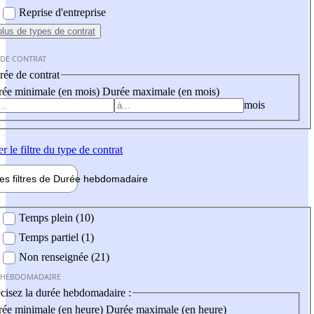
Reprise d'entreprise
plus
de types de contrat
 DE CONTRAT
ée de contrat
ée minimale (en mois)
Durée maximale (en mois)
mois
er
le filtre du type de contrat
les filtres de
Durée hebdo
madaire
 hebdomadaire
Temps plein (10)
Temps partiel (1)
Non renseignée (21)
 HEBDOMADAIRE
cisez la durée hebdomadaire :
ée minimale (en heure)
Durée maximale (en heure)