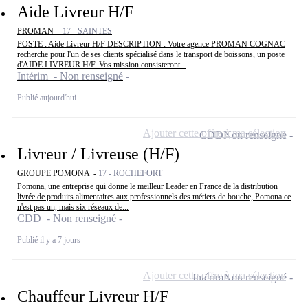
Aide Livreur H/F
PROMAN -
17 - SAINTES
POSTE : Aide Livreur H/F DESCRIPTION : Votre agence PROMAN COGNAC
recherche pour l'un de ses clients spécialisé dans le transport de boissons, un poste
d'AIDE LIVREUR H/F. Vos mission consisteront...
Intérim - Non renseigné
Publié aujourd'hui
Ajouter cette offre à ma sélection
CDD
Non renseigné
Livreur / Livreuse (H/F)
GROUPE POMONA -
17 - ROCHEFORT
Pomona, une entreprise qui donne le meilleur Leader en France de la distribution
livrée de produits alimentaires aux professionnels des métiers de bouche, Pomona ce
n'est pas un, mais six réseaux de...
CDD - Non renseigné
Publié il y a 7 jours
Ajouter cette offre à ma sélection
Intérim
Non renseigné
Chauffeur Livreur H/F