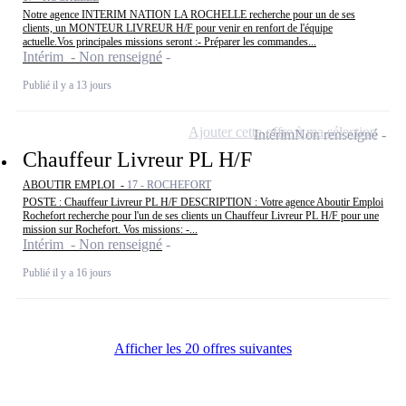
Notre agence INTERIM NATION LA ROCHELLE recherche pour un de ses
clients, un MONTEUR LIVREUR H/F pour venir en renfort de l'équipe
actuelle.Vos principales missions seront :- Préparer les commandes...
Intérim - Non renseigné
Publié il y a 13 jours
Ajouter cette offre à ma sélection
Intérim
Non renseigné
Chauffeur Livreur PL H/F
ABOUTIR EMPLOI -
17 - ROCHEFORT
POSTE : Chauffeur Livreur PL H/F DESCRIPTION : Votre agence Aboutir Emploi
Rochefort recherche pour l'un de ses clients un Chauffeur Livreur PL H/F pour une
mission sur Rochefort. Vos missions: -...
Intérim - Non renseigné
Publié il y a 16 jours
Afficher les 20 offres suivantes