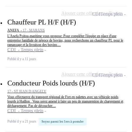
Ajouter cette offre à ma sélection
CDI
Temps plein
Chauffeur PL H/F (H/F)
ANEFA -
17 - MARANS
L'Anefa Poitou-maritime vous propose: Pour compléter l'équipe en place d'une
entreprise familiale de négoce de bovins, nous recherchons un chauffeur PL pour le
ramassage et la livraison des bovins....
CDI - Temps plein
Publié il y a 11 jours
Ajouter cette offre à ma sélection
CDI
Temps plein
Conducteur Poids lourds (H/F)
17 - ST JEAN D ANGELY
Vous effectuerez du transport régional de Fret en palettes avec un véhicule poids
lourds à Haillon . Vous serez amené à faire un peu de manutention de chargement et
déchargement. Pas de découcher....
CDI - Temps plein
Publié il y a 21 jours
Soyez parmi les 1ers à postuler