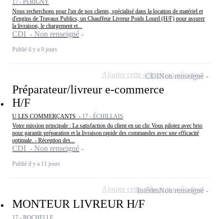
17 - PÉRIGNY
Nous recherchons pour l'un de nos clients, spécialisé dans la location de matériel et
d'engins de Travaux Publics, un Chauffeur Livreur Poids Lourd (H/F) pour assurer
la livraison, le chargement et...
CDI - Non renseigné
Publié il y a 9 jours
Ajouter cette offre à ma sélection
CDI
Non renseigné
Préparateur/livreur e-commerce
H/F
U LES COMMERÇANTS -
17 - ÉCHILLAIS
Votre mission principale : La satisfaction du client en un clic Vous pilotez avec brio
pour garantir préparation et la livraison rapide des commandes avec une efficacité
optimale. - Réception des...
CDI - Non renseigné
Publié il y a 11 jours
Ajouter cette offre à ma sélection
Intérim
Non renseigné
MONTEUR LIVREUR H/F
17 - ROCHELLE