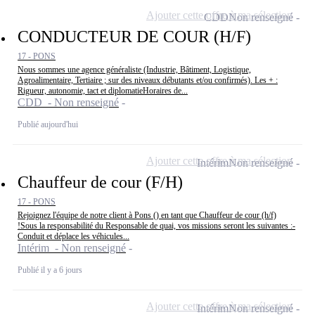
Ajouter cette offre à ma sélection
CDD
Non renseigné
CONDUCTEUR DE COUR (H/F)
17 - PONS
Nous sommes une agence généraliste (Industrie, Bâtiment, Logistique,
Agroalimentaire, Tertiaire ; sur des niveaux débutants et/ou confirmés). Les + :
Rigueur, autonomie, tact et diplomatieHoraires de...
CDD - Non renseigné
Publié aujourd'hui
Ajouter cette offre à ma sélection
Intérim
Non renseigné
Chauffeur de cour (F/H)
17 - PONS
Rejoignez l'équipe de notre client à Pons () en tant que Chauffeur de cour (h/f)
!Sous la responsabilité du Responsable de quai, vos missions seront les suivantes :-
Conduit et déplace les véhicules...
Intérim - Non renseigné
Publié il y a 6 jours
Ajouter cette offre à ma sélection
Intérim
Non renseigné