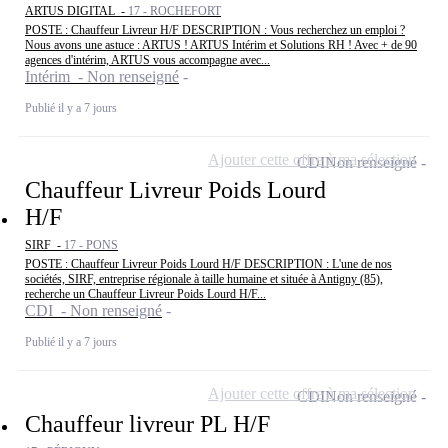
ARTUS DIGITAL -
17 - ROCHEFORT
POSTE : Chauffeur Livreur H/F DESCRIPTION : Vous recherchez un emploi ?
Nous avons une astuce : ARTUS ! ARTUS Intérim et Solutions RH ! Avec + de 90
agences d'intérim, ARTUS vous accompagne avec...
Intérim - Non renseigné
Publié il y a 7 jours
Ajouter cette offre à ma sélection
CDI
Non renseigné
Chauffeur Livreur Poids Lourd
H/F
SIRF -
17 - PONS
POSTE : Chauffeur Livreur Poids Lourd H/F DESCRIPTION : L'une de nos
sociétés, SIRF, entreprise régionale à taille humaine et située à Antigny (85),
recherche un Chauffeur Livreur Poids Lourd H/F...
CDI - Non renseigné
Publié il y a 7 jours
Ajouter cette offre à ma sélection
CDI
Non renseigné
Chauffeur livreur PL H/F