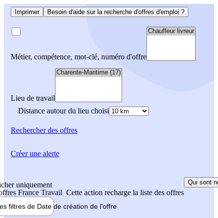
Imprimer
Besoin d'aide sur la recherche d'offres d'emploi ?
Métier, compétence, mot-clé, numéro d'offre
Lieu de travail
Distance autour du lieu choisi
Rechercher
des offres
Créer une alerte
Qui sont n
icher uniquement
 offres France Travail
Cette action recharge la liste des offres
les filtres de
Date de création
de l'offre