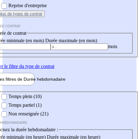
Reprise d'entreprise
plus
de types de contrat
 DE CONTRAT
ée de contrat
ée minimale (en mois)
Durée maximale (en mois)
mois
er
le filtre du type de contrat
les filtres de
Durée hebdo
madaire
 hebdomadaire
Temps plein (10)
Temps partiel (1)
Non renseignée (21)
 HEBDOMADAIRE
cisez la durée hebdomadaire :
ée minimale (en heure)
Durée maximale (en heure)