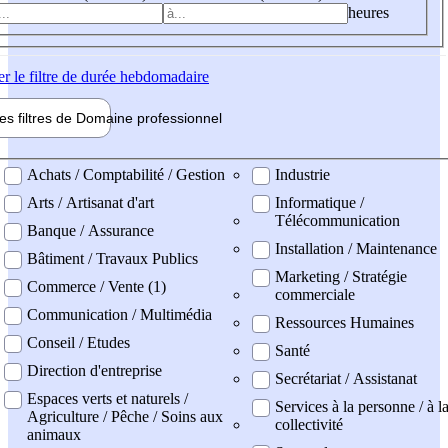
heures
er
le filtre de durée hebdomadaire
les filtres de
Domaine pro
fessionnel
ne professionel
Achats / Comptabilité / Gestion
Industrie
Arts / Artisanat d'art
Informatique /
Télécommunication
Banque / Assurance
Installation / Maintenance
Bâtiment / Travaux Publics
Marketing / Stratégie
Commerce / Vente (1)
commerciale
Communication / Multimédia
Ressources Humaines
Conseil / Etudes
Santé
Direction d'entreprise
Secrétariat / Assistanat
Espaces verts et naturels /
Services à la personne / à l
Agriculture / Pêche / Soins aux
collectivité
animaux