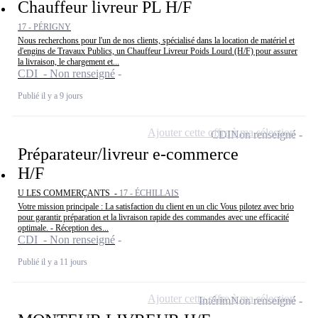
Chauffeur livreur PL H/F
17 - PÉRIGNY
Nous recherchons pour l'un de nos clients, spécialisé dans la location de matériel et
d'engins de Travaux Publics, un Chauffeur Livreur Poids Lourd (H/F) pour assurer
la livraison, le chargement et...
CDI - Non renseigné
Publié il y a 9 jours
Ajouter cette offre à ma sélection
CDI
Non renseigné
Préparateur/livreur e-commerce
H/F
U LES COMMERÇANTS -
17 - ÉCHILLAIS
Votre mission principale : La satisfaction du client en un clic Vous pilotez avec brio
pour garantir préparation et la livraison rapide des commandes avec une efficacité
optimale. - Réception des...
CDI - Non renseigné
Publié il y a 11 jours
Ajouter cette offre à ma sélection
Intérim
Non renseigné