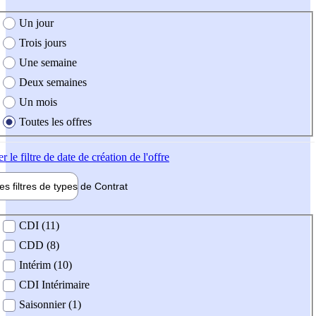
e création de l'offre
Un jour
Trois jours
Une semaine
Deux semaines
Un mois
Toutes les offres
er
le filtre de date de création de l'offre
les filtres de types de
Contrat
de contrat
CDI (11)
CDD (8)
Intérim (10)
CDI Intérimaire
Saisonnier (1)