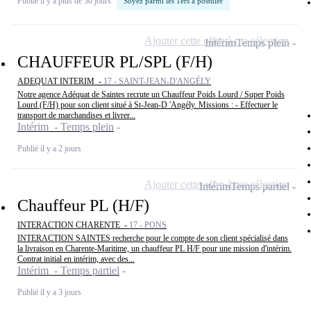
Publié il y a plus de 30 jours
Soyez parmi les 1ers à postuler
Ajouter cette offre à ma sélection
Intérim
Temps plein
CHAUFFEUR PL/SPL (F/H)
ADEQUAT INTERIM -
17 - SAINT-JEAN-D'ANGÉLY
Notre agence Adéquat de Saintes recrute un Chauffeur Poids Lourd / Super Poids
Lourd (F/H) pour son client situé à St-Jean-D 'Angély. Missions : - Effectuer le
transport de marchandises et livrer...
Intérim - Temps plein
Publié il y a 2 jours
Ajouter cette offre à ma sélection
Intérim
Temps partiel
Chauffeur PL (H/F)
INTERACTION CHARENTE -
17 - PONS
INTERACTION SAINTES recherche pour le compte de son client spécialisé dans
la livraison en Charente-Maritime, un chauffeur PL H/F pour une mission d'intérim.
Contrat initial en intérim, avec des...
Intérim - Temps partiel
Publié il y a 3 jours