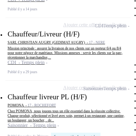
Publié il y a 14 jours
Ajouter cette offre à ma sélection
CDI
Temps plein
Chauffeur/Livreur (H/F)
SARL CHRISTIAN AUGRY (GEDIMAT AUGRY) -
17 - NERE
Mission principale : assurer la livraison de nos clients sur un porteur 6/4 ou 8/4
pour notre négoce de matériaux. Missions annexes : servir les clients sur la parc,
réceptionner la marchandise,...
CDI - Temps plein
Publié il y a 29 jours
Ajouter cette offre à ma sélection
Saisonnier
Temps plein
Chauffeur livreur PL (H/F)
POMONA -
17 - ROCHEFORT
Chez POMONA, nous jouons tous un rôle essentiel dans la réussite collective.
Chaque produit, sélectionné et livré avec soin, permet à un restaurant, une cantine,
un boulanger, un boucher, . de...
Saisonnier - Temps plein