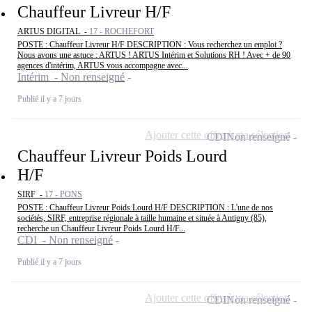
Chauffeur Livreur H/F
ARTUS DIGITAL -
17 - ROCHEFORT
POSTE : Chauffeur Livreur H/F DESCRIPTION : Vous recherchez un emploi ?
Nous avons une astuce : ARTUS ! ARTUS Intérim et Solutions RH ! Avec + de 90
agences d'intérim, ARTUS vous accompagne avec...
Intérim - Non renseigné
Publié il y a 7 jours
Ajouter cette offre à ma sélection
CDI
Non renseigné
Chauffeur Livreur Poids Lourd
H/F
SIRF -
17 - PONS
POSTE : Chauffeur Livreur Poids Lourd H/F DESCRIPTION : L'une de nos
sociétés, SIRF, entreprise régionale à taille humaine et située à Antigny (85),
recherche un Chauffeur Livreur Poids Lourd H/F...
CDI - Non renseigné
Publié il y a 7 jours
Ajouter cette offre à ma sélection
CDI
Non renseigné