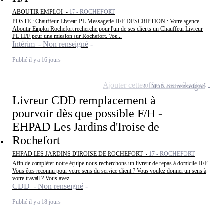
ABOUTIR EMPLOI -
17 - ROCHEFORT
POSTE : Chauffeur Livreur PL Messagerie H/F DESCRIPTION : Votre agence
Aboutir Emploi Rochefort recherche pour l'un de ses clients un Chauffeur Livreur
PL H/F pour une mission sur Rochefort. Vos...
Intérim - Non renseigné
Publié il y a 16 jours
Ajouter cette offre à ma sélection
CDD
Non renseigné
Livreur CDD remplacement à
pourvoir dès que possible F/H -
EHPAD Les Jardins d'Iroise de
Rochefort
EHPAD LES JARDINS D'IROISE DE ROCHEFORT -
17 - ROCHEFORT
Afin de compléter notre équipe nous recherchons un livreur de repas à domicile H/F.
Vous êtes reconnu pour votre sens du service client ? Vous voulez donner un sens à
votre travail ? Vous avez...
CDD - Non renseigné
Publié il y a 18 jours