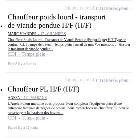
Ajouter cette offre à ma sélection
CDI
Temps plein
Chauffeur poids lourd - transport
de viande pendue H/F (H/F)
MARC VIANDES -
17 - CHANIERS
Chauffeur Poids Lourd - Transport de Viande Pendue (Frigorifique) H/F Type de
contrat : CDI Temps de travail : Temps plein Travail de nuit Vos missions : - Assurer
le transport de viande pendue...
CDI - Temps plein
Publié il y a 3 jours
Ajouter cette offre à ma sélection
CDI
Temps plein
Chauffeur PL H/F (H/F)
ANEFA -
17 - MARANS
L'Anefa Poitou-maritime vous propose: Pour compléter l'équipe en place d'une
entreprise familiale de négoce de bovins, nous recherchons un chauffeur PL pour le
ramassage et la livraison des bovins....
CDI - Temps plein
Publié il y a 11 jours