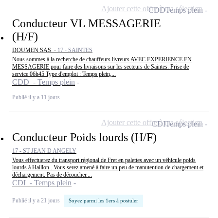
Ajouter cette offre à ma sélection
CDD
Temps plein
Conducteur VL MESSAGERIE
(H/F)
DOUMEN SAS -
17 - SAINTES
Nous sommes à la recherche de chauffeurs livreurs AVEC EXPERIENCE EN
MESSAGERIE pour faire des livraisons sur les secteurs de Saintes. Prise de
service 06h45 Type d'emploi : Temps plein,...
CDD - Temps plein
Publié il y a 11 jours
Ajouter cette offre à ma sélection
CDI
Temps plein
Conducteur Poids lourds (H/F)
17 - ST JEAN D ANGELY
Vous effectuerez du transport régional de Fret en palettes avec un véhicule poids
lourds à Haillon . Vous serez amené à faire un peu de manutention de chargement et
déchargement. Pas de découcher....
CDI - Temps plein
Publié il y a 21 jours
Soyez parmi les 1ers à postuler