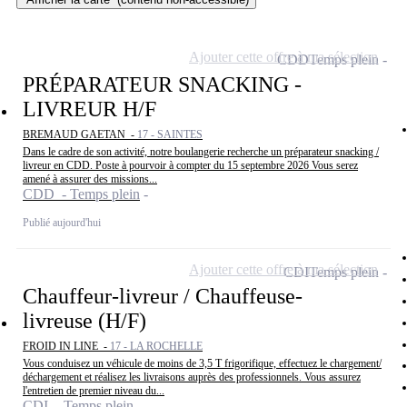
Ajouter cette offre à ma sélection
CDD
Temps plein
PRÉPARATEUR SNACKING -
LIVREUR H/F
BREMAUD GAETAN -
17 - SAINTES
Dans le cadre de son activité, notre boulangerie recherche un préparateur snacking /
livreur en CDD. Poste à pourvoir à compter du 15 septembre 2026 Vous serez
amené à assurer des missions...
CDD - Temps plein
Publié aujourd'hui
Ajouter cette offre à ma sélection
CDI
Temps plein
Chauffeur-livreur / Chauffeuse-
livreuse (H/F)
FROID IN LINE -
17 - LA ROCHELLE
Vous conduisez un véhicule de moins de 3,5 T frigorifique, effectuez le chargement/
déchargement et réalisez les livraisons auprès des professionnels. Vous assurez
l'entretien de premier niveau du...
CDI - Temps plein