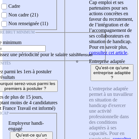
Cap emploi et ses
Cadre
partenaires pour ses
actions concrètes en
Non cadre (21)
faveur du recrutement,
Non renseignée (11)
de l’intégration et de
l’accompagnement de
IRE BRUT MINIMUM
ses collaborateurs en
situation de handicap.
re minimum
Pour en savoir plus,
consultez cet article
.
ssez une périodicité pour le salaire saisi
Entreprise adaptée
NITÉS
Qu'est-ce qu'une
z parmi les 1ers à postuler
entreprise adaptée
résultats
?
urquoi serez-vous parmi les
L'entreprise adaptée
premiers à postuler ?
permet à un travailleur
es de plus de 15 jours,
en situation de
tant moins de 4 candidatures
handicap d'exercer
t France Travail est informé)
une activité
ICAP
professionnelle dans
des conditions
Employeur handi-
adaptées à ses
engagé
capacités. Pour en
Qu'est-ce qu'un
savoir plus,
consultez