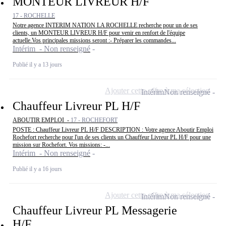
MONTEUR LIVREUR H/F
17 - ROCHELLE
Notre agence INTERIM NATION LA ROCHELLE recherche pour un de ses
clients, un MONTEUR LIVREUR H/F pour venir en renfort de l'équipe
actuelle.Vos principales missions seront :- Préparer les commandes...
Intérim - Non renseigné
Publié il y a 13 jours
Ajouter cette offre à ma sélection
Intérim
Non renseigné
Chauffeur Livreur PL H/F
ABOUTIR EMPLOI -
17 - ROCHEFORT
POSTE : Chauffeur Livreur PL H/F DESCRIPTION : Votre agence Aboutir Emploi
Rochefort recherche pour l'un de ses clients un Chauffeur Livreur PL H/F pour une
mission sur Rochefort. Vos missions: -...
Intérim - Non renseigné
Publié il y a 16 jours
Ajouter cette offre à ma sélection
Intérim
Non renseigné
Chauffeur Livreur PL Messagerie
H/F