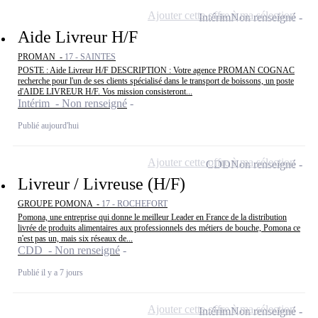
Ajouter cette offre à ma sélection
Intérim
Non renseigné
Aide Livreur H/F
PROMAN -
17 - SAINTES
POSTE : Aide Livreur H/F DESCRIPTION : Votre agence PROMAN COGNAC
recherche pour l'un de ses clients spécialisé dans le transport de boissons, un poste
d'AIDE LIVREUR H/F. Vos mission consisteront...
Intérim - Non renseigné
Publié aujourd'hui
Ajouter cette offre à ma sélection
CDD
Non renseigné
Livreur / Livreuse (H/F)
GROUPE POMONA -
17 - ROCHEFORT
Pomona, une entreprise qui donne le meilleur Leader en France de la distribution
livrée de produits alimentaires aux professionnels des métiers de bouche, Pomona ce
n'est pas un, mais six réseaux de...
CDD - Non renseigné
Publié il y a 7 jours
Ajouter cette offre à ma sélection
Intérim
Non renseigné