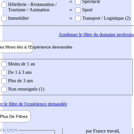
Spectacle
Hôtellerie - Restauration /
Tourisme / Animation
Sport
Immobilier
Transport / Logistique (2)
Appliquer
le filtre du domaine professi
es filtres liés à l'
Expérience
demandée
ience demandée
Moins de 1 an
De 1 à 3 ans
Plus de 3 ans
Non renseignée (1)
er
le filtre de l'expérience demandée
Plus De
Filtres
IFICATION
par France travail,