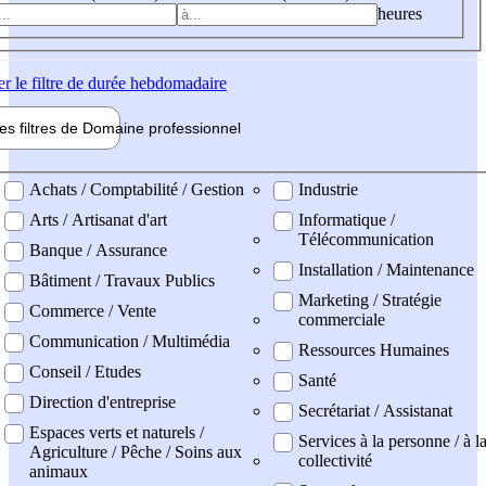
heures
er
le filtre de durée hebdomadaire
les filtres de
Domaine pro
fessionnel
ne professionel
Achats / Comptabilité / Gestion
Industrie
Arts / Artisanat d'art
Informatique /
Télécommunication
Banque / Assurance
Installation / Maintenance
Bâtiment / Travaux Publics
Marketing / Stratégie
Commerce / Vente
commerciale
Communication / Multimédia
Ressources Humaines
Conseil / Etudes
Santé
Direction d'entreprise
Secrétariat / Assistanat
Espaces verts et naturels /
Services à la personne / à l
Agriculture / Pêche / Soins aux
collectivité
animaux