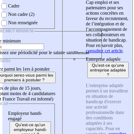
Cap emploi et ses
Cadre
partenaires pour ses
actions concrètes en
Non cadre (2)
faveur du recrutement,
Non renseignée
de l’intégration et de
l’accompagnement de
IRE BRUT MINIMUM
ses collaborateurs en
situation de handicap.
re minimum
Pour en savoir plus,
consultez cet article
.
ssez une périodicité pour le salaire saisi
Entreprise adaptée
NITÉS
Qu'est-ce qu'une
z parmi les 1ers à postuler
entreprise adaptée
?
urquoi serez-vous parmi les
premiers à postuler ?
L'entreprise adaptée
es de plus de 15 jours,
permet à un travailleur
tant moins de 4 candidatures
en situation de
t France Travail est informé)
handicap d'exercer
ICAP
une activité
professionnelle dans
Employeur handi-
des conditions
engagé
adaptées à ses
Qu'est-ce qu'un
capacités. Pour en
employeur handi-
savoir plus,
consultez