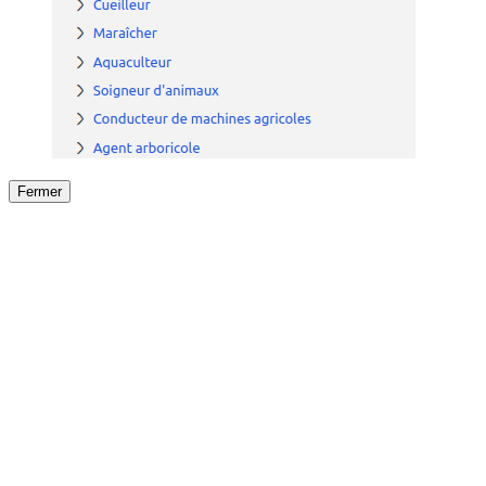
Fermer
Fermer
le détail de l'offre
/
Offre
sur
Offre précéden