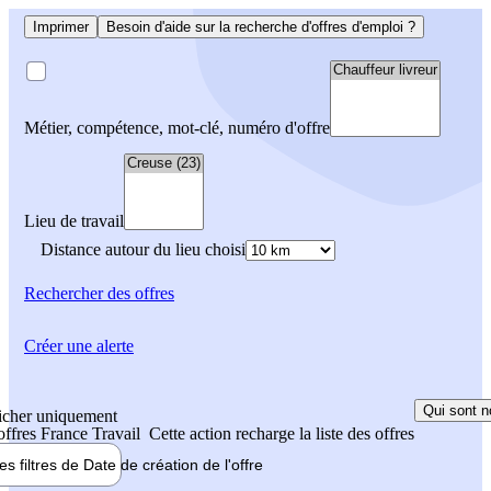
Imprimer
Besoin d'aide sur la recherche d'offres d'emploi ?
Métier, compétence, mot-clé, numéro d'offre
Lieu de travail
Distance autour du lieu choisi
Rechercher
des offres
Créer une alerte
Qui sont n
icher uniquement
 offres France Travail
Cette action recharge la liste des offres
les filtres de
Date de création
de l'offre