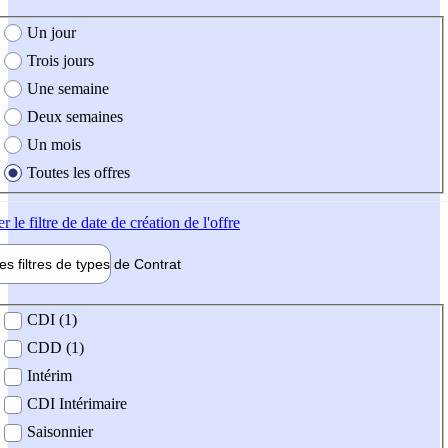
e création de l'offre
Un jour
Trois jours
Une semaine
Deux semaines
Un mois
Toutes les offres
er
le filtre de date de création de l'offre
les filtres de types de
Contrat
de contrat
CDI (1)
CDD (1)
Intérim
CDI Intérimaire
Saisonnier