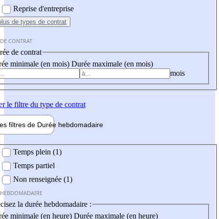
Reprise d'entreprise
plus
de types de contrat
 DE CONTRAT
ée de contrat
ée minimale (en mois)
Durée maximale (en mois)
mois
er
le filtre du type de contrat
les filtres de
Durée hebdo
madaire
 hebdomadaire
Temps plein (1)
Temps partiel
Non renseignée (1)
 HEBDOMADAIRE
cisez la durée hebdomadaire :
ée minimale (en heure)
Durée maximale (en heure)