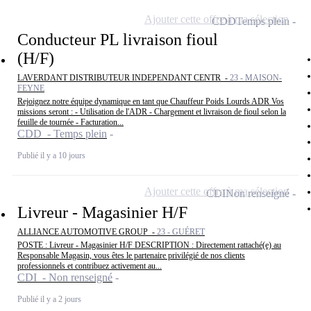
Ajouter cette offre à ma sélection
CDD
Temps plein
Conducteur PL livraison fioul
(H/F)
LAVERDANT DISTRIBUTEUR INDEPENDANT CENTR -
23 - MAISON-
FEYNE
Rejoignez notre équipe dynamique en tant que Chauffeur Poids Lourds ADR Vos
missions seront : - Utilisation de l'ADR - Chargement et livraison de fioul selon la
feuille de tournée - Facturation...
CDD - Temps plein
Publié il y a 10 jours
Ajouter cette offre à ma sélection
CDI
Non renseigné
Livreur - Magasinier H/F
ALLIANCE AUTOMOTIVE GROUP -
23 - GUÉRET
POSTE : Livreur - Magasinier H/F DESCRIPTION : Directement rattaché(e) au
Responsable Magasin, vous êtes le partenaire privilégié de nos clients
professionnels et contribuez activement au...
CDI - Non renseigné
Publié il y a 2 jours