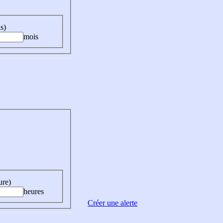
s)
mois
ure)
heures
Créer une alerte