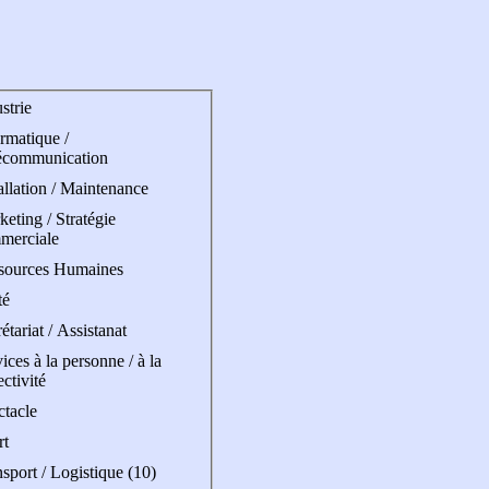
strie
rmatique /
écommunication
allation / Maintenance
eting / Stratégie
merciale
sources Humaines
té
étariat / Assistanat
ices à la personne / à la
ectivité
ctacle
rt
sport / Logistique (10)