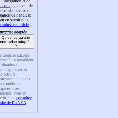
 l’intégration et de
’accompagnement de
s collaborateurs en
tuation de handicap.
ur en savoir plus,
nsultez cet article
.
treprise adaptée
Qu'est-ce qu'une
entreprise adaptée
?
entreprise adaptée
rmet à un travailleur
 situation de
ndicap d'exercer
e activité
ofessionnelle dans
s conditions
aptées à ses
pacités. Pour en
voir plus,
consultez
 site de l’UNEA
.