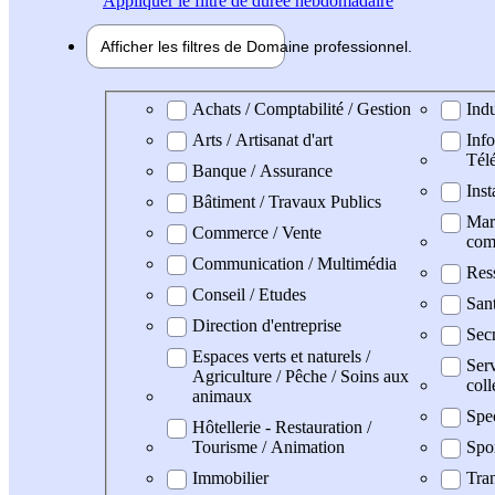
Appliquer
le filtre de durée hebdomadaire
Afficher les filtres de
Domaine pro
fessionnel
Domaine professionel
Achats / Comptabilité / Gestion
Indu
Arts / Artisanat d'art
Info
Tél
Banque / Assurance
Inst
Bâtiment / Travaux Publics
Mark
Commerce / Vente
com
Communication / Multimédia
Res
Conseil / Etudes
San
Direction d'entreprise
Secr
Espaces verts et naturels /
Serv
Agriculture / Pêche / Soins aux
coll
animaux
Spe
Hôtellerie - Restauration /
Tourisme / Animation
Spo
Immobilier
Tran