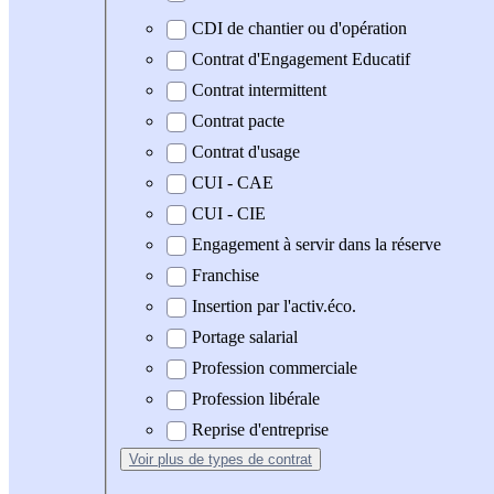
CDI de chantier ou d'opération
Contrat d'Engagement Educatif
Contrat intermittent
Contrat pacte
Contrat d'usage
CUI - CAE
CUI - CIE
Engagement à servir dans la réserve
Franchise
Insertion par l'activ.éco.
Portage salarial
Profession commerciale
Profession libérale
Reprise d'entreprise
Voir plus
de types de contrat