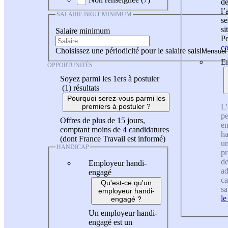
de
l
SALAIRE BRUT MINIMUM
se
si
Salaire minimum
Po
co
Choisissez une périodicité pour le salaire saisi
En
OPPORTUNITÉS
Soyez parmi les 1ers à postuler
(1)
résultats
Pourquoi serez-vous parmi les
L'
premiers à postuler ?
pe
Offres de plus de 15 jours,
en
comptant moins de 4 candidatures
ha
(dont France Travail est informé)
un
HANDICAP
pr
de
Employeur handi-
ad
engagé
ca
Qu'est-ce qu'un
sa
employeur handi-
le
engagé ?
Un employeur handi-
engagé est un