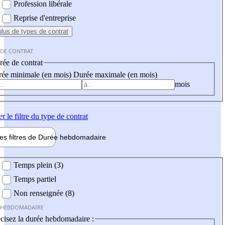
Profession libérale
Reprise d'entreprise
plus
de types de contrat
 DE CONTRAT
ée de contrat
ée minimale (en mois)
Durée maximale (en mois)
mois
er
le filtre du type de contrat
les filtres de
Durée hebdo
madaire
 hebdomadaire
Temps plein (3)
Temps partiel
Non renseignée (8)
 HEBDOMADAIRE
cisez la durée hebdomadaire :