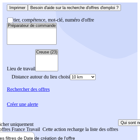
Imprimer
Besoin d'aide sur la recherche d'offres d'emploi ?
Métier, compétence, mot-clé, numéro d'offre
Lieu de travail
Distance autour du lieu choisi
Rechercher
des offres
Créer une alerte
Qui sont n
icher uniquement
 offres France Travail
Cette action recharge la liste des offres
les filtres de
Date de création
de l'offre