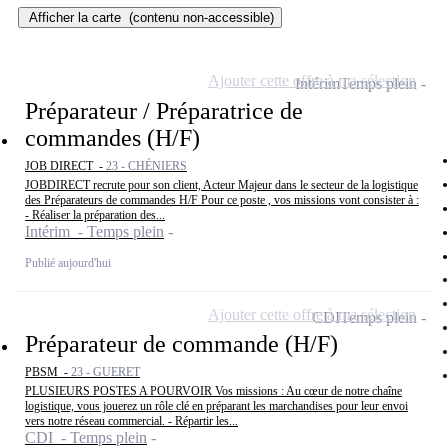
Afficher la carte
(contenu non-accessible)
Ajouter cette offre à ma sélection
Intérim
Temps plein
Préparateur / Préparatrice de
commandes (H/F)
JOB DIRECT -
23 - CHÉNIERS
JOBDIRECT recrute pour son client, Acteur Majeur dans le secteur de la logistique
des Préparateurs de commandes H/F Pour ce poste , vos missions vont consister à :
- Réaliser la préparation des...
Intérim - Temps plein
Publié aujourd'hui
Ajouter cette offre à ma sélection
CDI
Temps plein
Préparateur de commande (H/F)
PBSM -
23 - GUERET
PLUSIEURS POSTES A POURVOIR Vos missions : Au cœur de notre chaîne
logistique, vous jouerez un rôle clé en préparant les marchandises pour leur envoi
vers notre réseau commercial. - Répartir les...
CDI - Temps plein