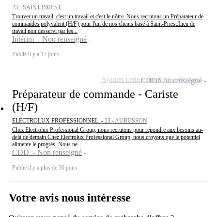
23 - SAINT-PRIEST
Trouver un travail, c'est un travail et c'est le nôtre. Nous recrutons un Préparateur de
commandes polyvalent (H/F) pour l'un de nos clients basé à Saint-Priest.Lieu de
travail non desservi par les...
Intérim - Non renseigné
Publié il y a 17 jours
Ajouter cette offre à ma sélection
CDD
Non renseigné
Préparateur de commande - Cariste
(H/F)
ELECTROLUX PROFESSIONNEL -
23 - AUBUSSON
Chez Electrolux Professional Group, nous recrutons pour répondre aux besoins au-
delà de demain Chez Electrolux Professional Group, nous croyons que le potentiel
alimente le progrès. Nous ne...
CDD - Non renseigné
Publié il y a plus de 30 jours
Votre avis nous intéresse