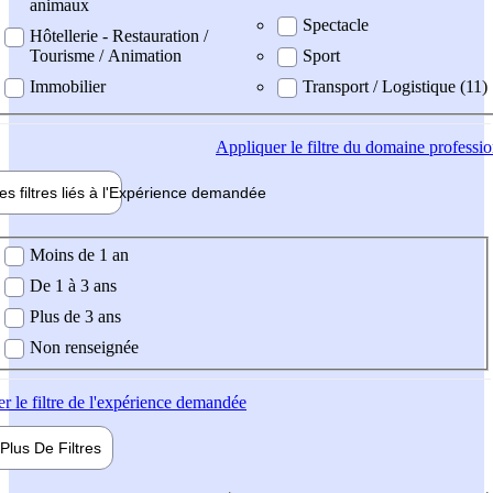
animaux
Spectacle
Hôtellerie - Restauration /
Tourisme / Animation
Sport
Immobilier
Transport / Logistique (11)
Appliquer
le filtre du domaine professi
es filtres liés à l'
Expérience
demandée
ience demandée
Moins de 1 an
De 1 à 3 ans
Plus de 3 ans
Non renseignée
er
le filtre de l'expérience demandée
Plus De
Filtres