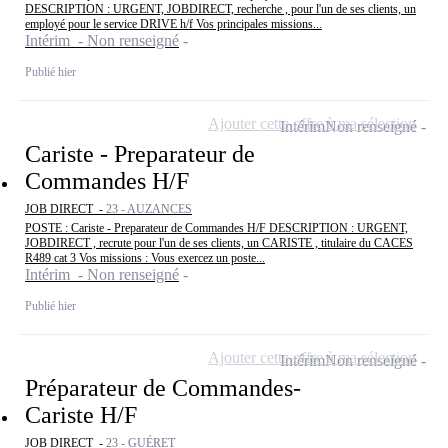
DESCRIPTION : URGENT, JOBDIRECT, recherche , pour l'un de ses clients, un
employé pour le service DRIVE h/f Vos principales missions...
Intérim - Non renseigné
Publié hier
Ajouter cette offre à ma sélection
Intérim
Non renseigné
Cariste - Preparateur de
Commandes H/F
JOB DIRECT -
23 - AUZANCES
POSTE : Cariste - Preparateur de Commandes H/F DESCRIPTION : URGENT,
JOBDIRECT , recrute pour l'un de ses clients, un CARISTE , titulaire du CACES
R489 cat 3 Vos missions : Vous exercez un poste...
Intérim - Non renseigné
Publié hier
Ajouter cette offre à ma sélection
Intérim
Non renseigné
Préparateur de Commandes-
Cariste H/F
JOB DIRECT -
23 - GUÉRET