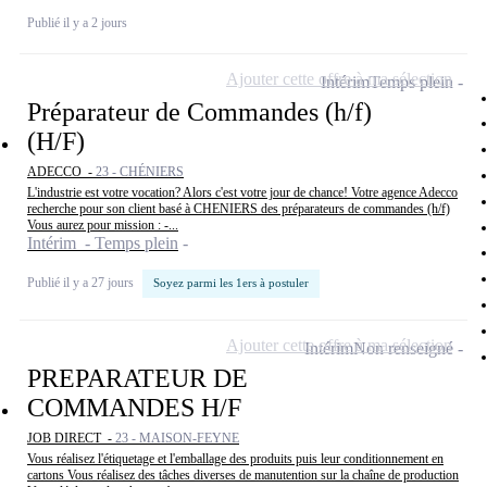
Publié il y a 2 jours
Ajouter cette offre à ma sélection
Intérim
Temps plein
Préparateur de Commandes (h/f)
(H/F)
ADECCO -
23 - CHÉNIERS
L'industrie est votre vocation? Alors c'est votre jour de chance! Votre agence Adecco
recherche pour son client basé à CHENIERS des préparateurs de commandes (h/f)
Vous aurez pour mission : -...
Intérim - Temps plein
Publié il y a 27 jours
Soyez parmi les 1ers à postuler
Ajouter cette offre à ma sélection
Intérim
Non renseigné
PREPARATEUR DE
COMMANDES H/F
JOB DIRECT -
23 - MAISON-FEYNE
Vous réalisez l'étiquetage et l'emballage des produits puis leur conditionnement en
cartons Vous réalisez des tâches diverses de manutention sur la chaîne de production