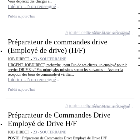
Vous déplacez des charges à...
Intérim - Non renseigné
Publié aujourd'hui
Ajouter cette offre à ma sélection
Intérim
Non renseigné
Préparateur de commandes drive
(Employé de drive) (H/F)
JOB DIRECT -
23 - SOUTERRAINE
URGENT, JOBDIRECT, recherche , pour l'un de ses clients, un employé pour le
service DRIVE h/f Vos principales missions seront les suivantes : - Assurer la
réception des bons de commande et vérifier...
Intérim - Non renseigné
Publié aujourd'hui
Ajouter cette offre à ma sélection
Intérim
Non renseigné
Préparateur de Commandes Drive
Employé de Drive H/F
JOB DIRECT -
23 - SOUTERRAINE
POSTE : Préparateur de Commandes Drive Employé de Drive H/F