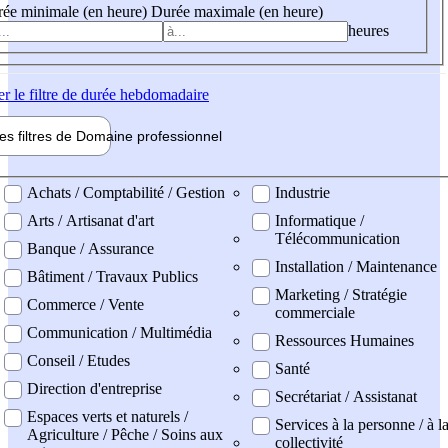
ée minimale (en heure)
Durée maximale (en heure)
heures
er
le filtre de durée hebdomadaire
les filtres de
Domaine pro
fessionnel
ne professionel
Achats / Comptabilité / Gestion
Industrie
Arts / Artisanat d'art
Informatique /
Télécommunication
Banque / Assurance
Installation / Maintenance
Bâtiment / Travaux Publics
Marketing / Stratégie
Commerce / Vente
commerciale
Communication / Multimédia
Ressources Humaines
Conseil / Etudes
Santé
Direction d'entreprise
Secrétariat / Assistanat
Espaces verts et naturels /
Services à la personne / à l
Agriculture / Pêche / Soins aux
collectivité