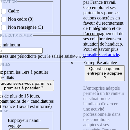
IFICATION
par France travail,
Cap emploi et ses
Cadre
partenaires pour ses
actions concrètes en
Non cadre (8)
faveur du recrutement,
Non renseignée (3)
de l’intégration et de
l’accompagnement de
IRE BRUT MINIMUM
ses collaborateurs en
situation de handicap.
re minimum
Pour en savoir plus,
consultez cet article
.
ssez une périodicité pour le salaire saisi
Entreprise adaptée
NITÉS
Qu'est-ce qu'une
z parmi les 1ers à postuler
entreprise adaptée
résultats
?
urquoi serez-vous parmi les
L'entreprise adaptée
premiers à postuler ?
permet à un travailleur
es de plus de 15 jours,
en situation de
tant moins de 4 candidatures
handicap d'exercer
t France Travail est informé)
une activité
ICAP
professionnelle dans
des conditions
Employeur handi-
adaptées à ses
engagé
capacités. Pour en