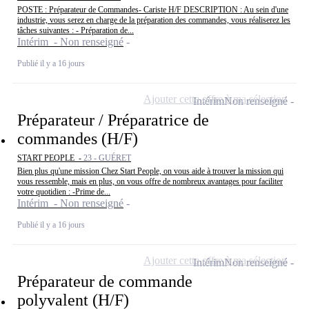
POSTE : Préparateur de Commandes- Cariste H/F DESCRIPTION : Au sein d'une
industrie, vous serez en charge de la préparation des commandes, vous réaliserez les
tâches suivantes : - Préparation de...
Intérim - Non renseigné
Publié il y a 16 jours
Ajouter cette offre à ma sélection
Intérim
Non renseigné
Préparateur / Préparatrice de
commandes (H/F)
START PEOPLE -
23 - GUÉRET
Bien plus qu'une mission Chez Start People, on vous aide à trouver la mission qui
vous ressemble, mais en plus, on vous offre de nombreux avantages pour faciliter
votre quotidien : -Prime de...
Intérim - Non renseigné
Publié il y a 16 jours
Ajouter cette offre à ma sélection
Intérim
Non renseigné
Préparateur de commande
polyvalent (H/F)