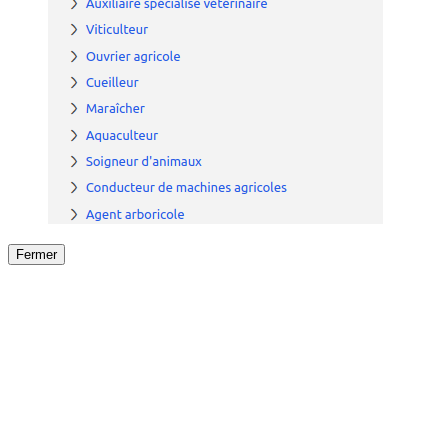
Fermer
Fermer
le détail de l'offre
/
Offre
sur
Offre précéden