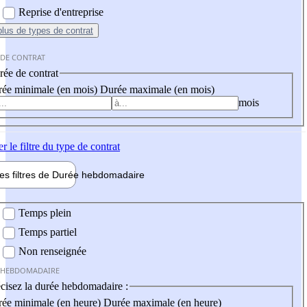
Reprise d'entreprise
plus
de types de contrat
 DE CONTRAT
ée de contrat
ée minimale (en mois)
Durée maximale (en mois)
mois
er
le filtre du type de contrat
les filtres de
Durée hebdo
madaire
 hebdomadaire
Temps plein
Temps partiel
Non renseignée
 HEBDOMADAIRE
cisez la durée hebdomadaire :
ée minimale (en heure)
Durée maximale (en heure)