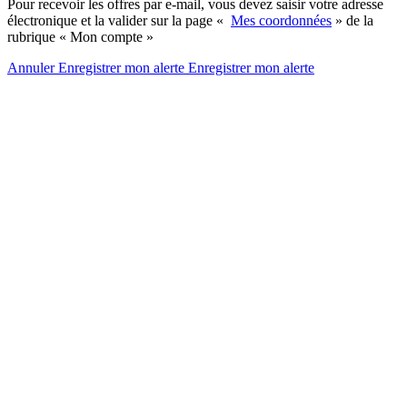
Pour recevoir les offres par e-mail, vous devez saisir votre adresse
électronique et la valider sur la page «
Mes coordonnées
» de la
rubrique « Mon compte »
Annuler
Enregistrer mon alerte
Enregistrer
mon alerte