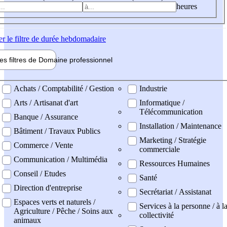
heures
er
le filtre de durée hebdomadaire
les filtres de
Domaine pro
fessionnel
ne professionel
Achats / Comptabilité / Gestion
Industrie
Arts / Artisanat d'art
Informatique /
Télécommunication
Banque / Assurance
Installation / Maintenance
Bâtiment / Travaux Publics
Marketing / Stratégie
Commerce / Vente
commerciale
Communication / Multimédia
Ressources Humaines
Conseil / Etudes
Santé
Direction d'entreprise
Secrétariat / Assistanat
Espaces verts et naturels /
Services à la personne / à l
Agriculture / Pêche / Soins aux
collectivité
animaux