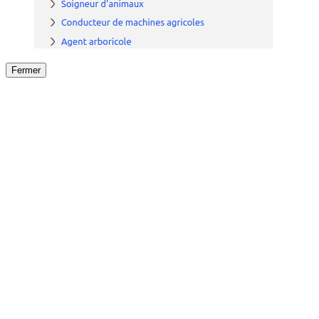
Fermer
Fermer
le détail de l'offre
/
Offre
sur
Offre précéden