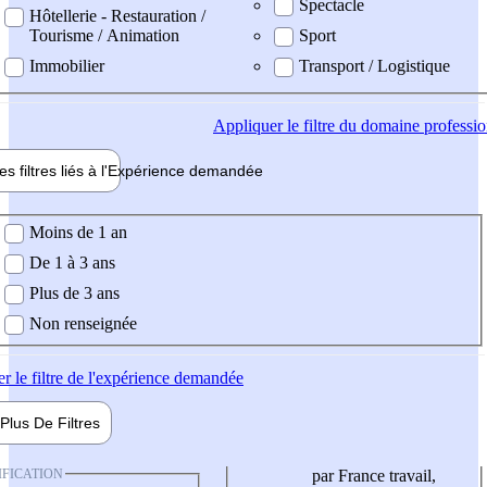
Spectacle
Hôtellerie - Restauration /
Tourisme / Animation
Sport
Immobilier
Transport / Logistique
Appliquer
le filtre du domaine professi
es filtres liés à l'
Expérience
demandée
ience demandée
Moins de 1 an
De 1 à 3 ans
Plus de 3 ans
Non renseignée
er
le filtre de l'expérience demandée
Plus De
Filtres
IFICATION
par France travail,