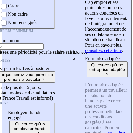
Cap emploi et ses
Cadre
partenaires pour ses
actions concrètes en
Non cadre
faveur du recrutement,
Non renseignée
de l’intégration et de
l’accompagnement de
IRE BRUT MINIMUM
ses collaborateurs en
situation de handicap.
re minimum
Pour en savoir plus,
consultez cet article
.
ssez une périodicité pour le salaire saisi
Entreprise adaptée
NITÉS
Qu'est-ce qu'une
z parmi les 1ers à postuler
entreprise adaptée
?
urquoi serez-vous parmi les
premiers à postuler ?
L'entreprise adaptée
es de plus de 15 jours,
permet à un travailleur
tant moins de 4 candidatures
en situation de
t France Travail est informé)
handicap d'exercer
ICAP
une activité
professionnelle dans
Employeur handi-
des conditions
engagé
adaptées à ses
Qu'est-ce qu'un
capacités. Pour en
employeur handi-
savoir plus,
consultez