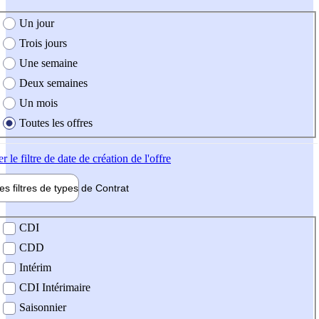
e création de l'offre
Un jour
Trois jours
Une semaine
Deux semaines
Un mois
Toutes les offres
er
le filtre de date de création de l'offre
les filtres de types de
Contrat
de contrat
CDI
CDD
Intérim
CDI Intérimaire
Saisonnier