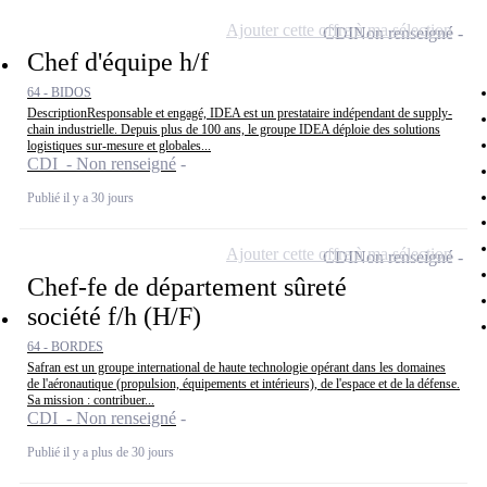
Ajouter cette offre à ma sélection
CDI
Non renseigné
Chef d'équipe h/f
64 - BIDOS
DescriptionResponsable et engagé, IDEA est un prestataire indépendant de supply-
chain industrielle. Depuis plus de 100 ans, le groupe IDEA déploie des solutions
logistiques sur-mesure et globales...
CDI - Non renseigné
Publié il y a 30 jours
Ajouter cette offre à ma sélection
CDI
Non renseigné
Chef-fe de département sûreté
société f/h (H/F)
64 - BORDES
Safran est un groupe international de haute technologie opérant dans les domaines
de l'aéronautique (propulsion, équipements et intérieurs), de l'espace et de la défense.
Sa mission : contribuer...
CDI - Non renseigné
Publié il y a plus de 30 jours