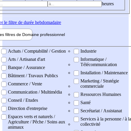
heures
er
le filtre de durée hebdomadaire
les filtres de
Domaine pro
fessionnel
ne professionel
Achats / Comptabilité / Gestion
Industrie
Arts / Artisanat d'art
Informatique /
Télécommunication
Banque / Assurance
Installation / Maintenance
Bâtiment / Travaux Publics
Marketing / Stratégie
Commerce / Vente
commerciale
Communication / Multimédia
Ressources Humaines
Conseil / Etudes
Santé
Direction d'entreprise
Secrétariat / Assistanat
Espaces verts et naturels /
Services à la personne / à l
Agriculture / Pêche / Soins aux
collectivité
animaux