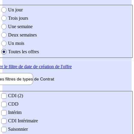
e création de l'offre
Un jour
Trois jours
Une semaine
Deux semaines
Un mois
Toutes les offres
er
le filtre de date de création de l'offre
les filtres de types de
Contrat
de contrat
CDI (2)
CDD
Intérim
CDI Intérimaire
Saisonnier