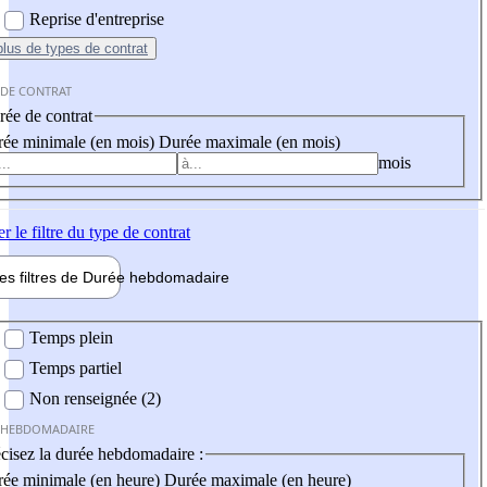
Reprise d'entreprise
plus
de types de contrat
 DE CONTRAT
ée de contrat
ée minimale (en mois)
Durée maximale (en mois)
mois
er
le filtre du type de contrat
les filtres de
Durée hebdo
madaire
 hebdomadaire
Temps plein
Temps partiel
Non renseignée (2)
 HEBDOMADAIRE
cisez la durée hebdomadaire :
ée minimale (en heure)
Durée maximale (en heure)