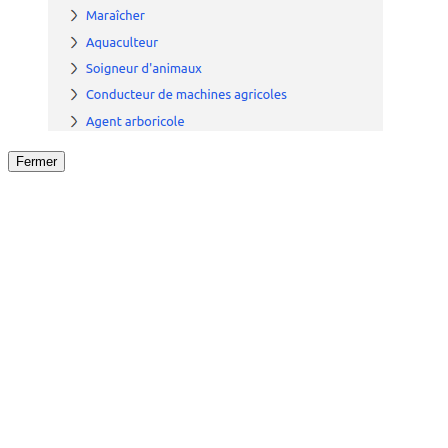
Fermer
Fermer
le détail de l'offre
/
Offre
sur
Offre précéden