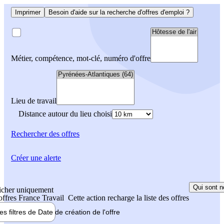
Imprimer
Besoin d'aide sur la recherche d'offres d'emploi ?
Métier, compétence, mot-clé, numéro d'offre
Lieu de travail
Distance autour du lieu choisi
Rechercher
des offres
Créer une alerte
Qui sont n
icher uniquement
 offres France Travail
Cette action recharge la liste des offres
les filtres de
Date de création
de l'offre