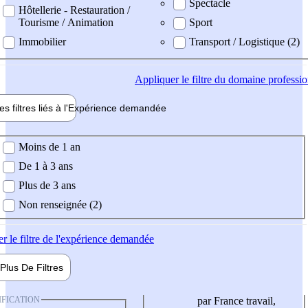
Spectacle
Hôtellerie - Restauration /
Tourisme / Animation
Sport
Immobilier
Transport / Logistique (2)
Appliquer
le filtre du domaine professi
es filtres liés à l'
Expérience
demandée
ience demandée
Moins de 1 an
De 1 à 3 ans
Plus de 3 ans
Non renseignée (2)
er
le filtre de l'expérience demandée
Plus De
Filtres
IFICATION
par France travail,