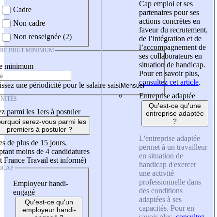
Cap emploi et ses
Cadre
partenaires pour ses
actions concrètes en
Non cadre
faveur du recrutement,
Non renseignée (2)
de l’intégration et de
l’accompagnement de
IRE BRUT MINIMUM
ses collaborateurs en
situation de handicap.
re minimum
Pour en savoir plus,
consultez cet article
.
ssez une périodicité pour le salaire saisi
Entreprise adaptée
NITÉS
Qu'est-ce qu'une
z parmi les 1ers à postuler
entreprise adaptée
?
urquoi serez-vous parmi les
premiers à postuler ?
L'entreprise adaptée
es de plus de 15 jours,
permet à un travailleur
tant moins de 4 candidatures
en situation de
t France Travail est informé)
handicap d'exercer
ICAP
une activité
professionnelle dans
Employeur handi-
des conditions
engagé
adaptées à ses
Qu'est-ce qu'un
capacités. Pour en
employeur handi-
savoir plus,
consultez