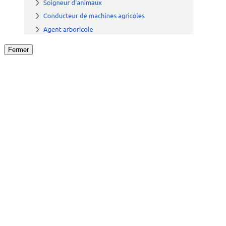
Fermer
Fermer
le détail de l'offre
/
Offre
sur
Offre précéden