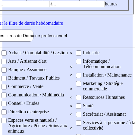
heures
er
le filtre de durée hebdomadaire
les filtres de
Domaine pro
fessionnel
ne professionel
Achats / Comptabilité / Gestion
Industrie
Arts / Artisanat d'art
Informatique /
Télécommunication
Banque / Assurance
Installation / Maintenance
Bâtiment / Travaux Publics
Marketing / Stratégie
Commerce / Vente
commerciale
Communication / Multimédia
Ressources Humaines
Conseil / Etudes
Santé
Direction d'entreprise
Secrétariat / Assistanat
Espaces verts et naturels /
Services à la personne / à l
Agriculture / Pêche / Soins aux
collectivité
animaux