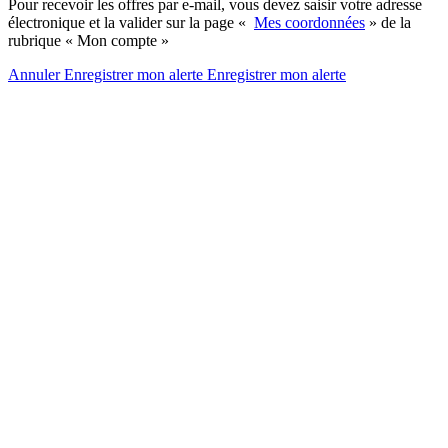
Pour recevoir les offres par e-mail, vous devez saisir votre adresse
électronique et la valider sur la page «
Mes coordonnées
» de la
rubrique « Mon compte »
Annuler
Enregistrer mon alerte
Enregistrer
mon alerte