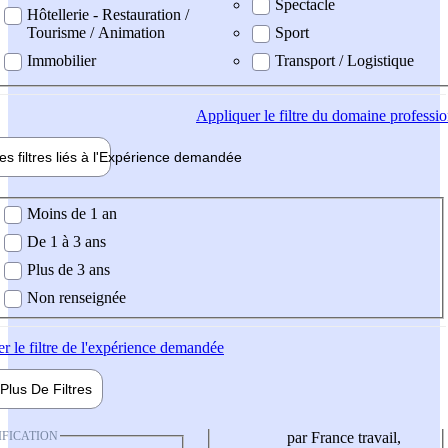
Spectacle
Hôtellerie - Restauration /
Tourisme / Animation
Sport
Immobilier
Transport / Logistique
Appliquer
le filtre du domaine professi
es filtres liés à l'
Expérience
demandée
ience demandée
Moins de 1 an
De 1 à 3 ans
Plus de 3 ans
Non renseignée
er
le filtre de l'expérience demandée
Plus De
Filtres
IFICATION
par France travail,