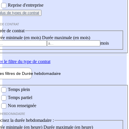
Reprise d'entreprise
plus
de types de contrat
 DE CONTRAT
ée de contrat
ée minimale (en mois)
Durée maximale (en mois)
mois
er
le filtre du type de contrat
les filtres de
Durée hebdo
madaire
 hebdomadaire
Temps plein
Temps partiel
Non renseignée
 HEBDOMADAIRE
cisez la durée hebdomadaire :
ée minimale (en heure)
Durée maximale (en heure)