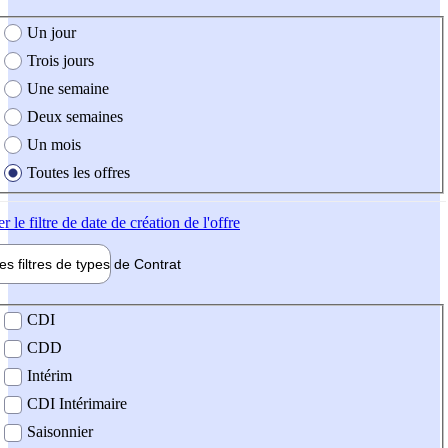
e création de l'offre
Un jour
Trois jours
Une semaine
Deux semaines
Un mois
Toutes les offres
er
le filtre de date de création de l'offre
les filtres de types de
Contrat
de contrat
CDI
CDD
Intérim
CDI Intérimaire
Saisonnier