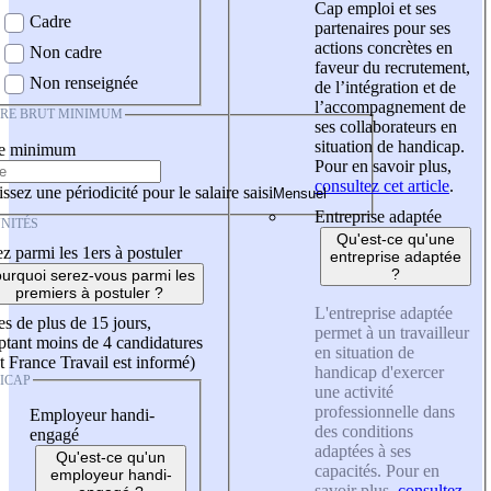
Cap emploi et ses
Cadre
partenaires pour ses
actions concrètes en
Non cadre
faveur du recrutement,
Non renseignée
de l’intégration et de
l’accompagnement de
IRE BRUT MINIMUM
ses collaborateurs en
situation de handicap.
re minimum
Pour en savoir plus,
consultez cet article
.
ssez une périodicité pour le salaire saisi
Entreprise adaptée
NITÉS
Qu'est-ce qu'une
z parmi les 1ers à postuler
entreprise adaptée
?
urquoi serez-vous parmi les
premiers à postuler ?
L'entreprise adaptée
es de plus de 15 jours,
permet à un travailleur
tant moins de 4 candidatures
en situation de
t France Travail est informé)
handicap d'exercer
ICAP
une activité
professionnelle dans
Employeur handi-
des conditions
engagé
adaptées à ses
Qu'est-ce qu'un
capacités. Pour en
employeur handi-
savoir plus,
consultez