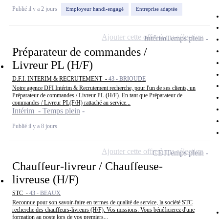
Publié il y a 2 jours
Employeur handi-engagé
Entreprise adaptée
Ajouter cette offre à ma sélection
Intérim
Temps plein
Préparateur de commandes /
Livreur PL (H/F)
D.F.I. INTERIM & RECRUTEMENT -
43 - BRIOUDE
Notre agence DFI Intérim & Recrutement recherche, pour l'un de ses clients, un
Préparateur de commandes / Livreur PL (H/F). En tant que Préparateur de
commandes / Livreur PL(F/H) rattaché au service...
Intérim - Temps plein
Publié il y a 8 jours
Ajouter cette offre à ma sélection
CDI
Temps plein
Chauffeur-livreur / Chauffeuse-
livreuse (H/F)
STC -
43 - BEAUX
Reconnue pour son savoir-faire en termes de qualité de service, la société STC
recherche des chauffeurs-livreurs (H/F). Vos missions: Vous bénéficierez d'une
formation au poste lors de vos premiers...