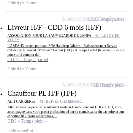
Publié il y a 15 jours
Ajouter cette offre à ma sélection
CDD
Temps partiel
Livreur H/F - CDD 6 mois (H/F)
ASSOCIATION POUR LA SAUVEGARDE DE L'ENFA -
43 - LE PUY EN
VELAY
L'ASEA 43 recrute pour son Pôle Handicap Adultes - Etablissement et Service
d'Aide par le Travail "Meymac" Livreur (H/F) - A Temps Partiel (le samedi) Poste à
pourvoir à compter du...
CDD - Temps partiel
Publié il y a 30 jours
Ajouter cette offre à ma sélection
CDI
Temps plein
Chauffeur PL H/F (H/F)
ALTI CARRIERES -
43 - BRIVES-CHARENSAC
Alti Carrières, agence de recrutement made in Haute-Loire sur CDI et CDD, vous
accompagne dans votre projet professionnel par sa connaissance du territoire et son
expertise RH. Nous recherchons,...
CDI - Temps plein
Publié aujourd'hui