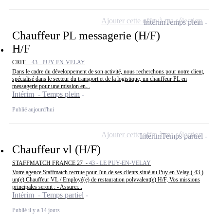
Ajouter cette offre à ma sélection
Intérim
Temps plein
Chauffeur PL messagerie (H/F)
H/F
CRIT -
43 - PUY-EN-VELAY
Dans le cadre du développement de son activité, nous recherchons pour notre client,
spécialisé dans le secteur du transport et de la logistique, un chauffeur PL en
messagerie pour une mission en...
Intérim - Temps plein
Publié aujourd'hui
Ajouter cette offre à ma sélection
Intérim
Temps partiel
Chauffeur vl (H/F)
STAFFMATCH FRANCE 27 -
43 - LE PUY-EN-VELAY
Votre agence Staffmatch recrute pour l'un de ses clients situé au Puy en Velay ( 43 )
un(e) Chauffeur VL / Employé(e) de restauration polyvalent(e) H/F, Vos missions
principales seront : - Assurer...
Intérim - Temps partiel
Publié il y a 14 jours