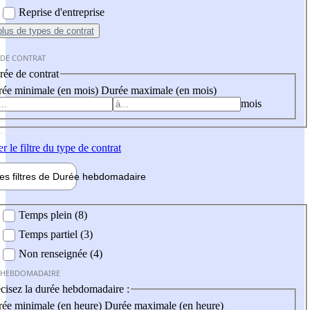
Reprise d'entreprise
plus
de types de contrat
 DE CONTRAT
ée de contrat
ée minimale (en mois)
Durée maximale (en mois)
mois
er
le filtre du type de contrat
les filtres de
Durée hebdo
madaire
 hebdomadaire
Temps plein (8)
Temps partiel (3)
Non renseignée (4)
 HEBDOMADAIRE
cisez la durée hebdomadaire :
ée minimale (en heure)
Durée maximale (en heure)