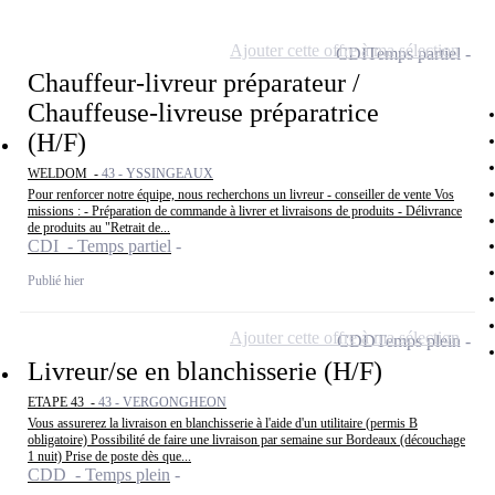
Ajouter cette offre à ma sélection
CDI
Temps partiel
Chauffeur-livreur préparateur /
Chauffeuse-livreuse préparatrice
(H/F)
WELDOM -
43 - YSSINGEAUX
Pour renforcer notre équipe, nous recherchons un livreur - conseiller de vente Vos
missions : - Préparation de commande à livrer et livraisons de produits - Délivrance
de produits au "Retrait de...
CDI - Temps partiel
Publié hier
Ajouter cette offre à ma sélection
CDD
Temps plein
Livreur/se en blanchisserie (H/F)
ETAPE 43 -
43 - VERGONGHEON
Vous assurerez la livraison en blanchisserie à l'aide d'un utilitaire (permis B
obligatoire) Possibilité de faire une livraison par semaine sur Bordeaux (découchage
1 nuit) Prise de poste dès que...
CDD - Temps plein