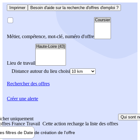
Imprimer
Besoin d'aide sur la recherche d'offres d'emploi ?
Métier, compétence, mot-clé, numéro d'offre
Lieu de travail
Distance autour du lieu choisi
Rechercher
des offres
Créer une alerte
Qui sont n
icher uniquement
 offres France Travail
Cette action recharge la liste des offres
les filtres de
Date de création
de l'offre