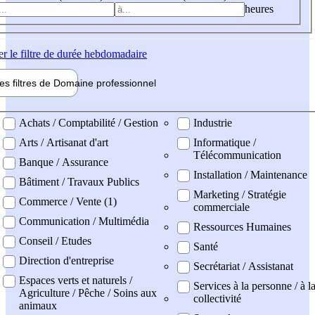
heures
er
le filtre de durée hebdomadaire
les filtres de
Domaine pro
fessionnel
ne professionel
Achats / Comptabilité / Gestion
Industrie
Arts / Artisanat d'art
Informatique /
Télécommunication
Banque / Assurance
Installation / Maintenance
Bâtiment / Travaux Publics
Marketing / Stratégie
Commerce / Vente (1)
commerciale
Communication / Multimédia
Ressources Humaines
Conseil / Etudes
Santé
Direction d'entreprise
Secrétariat / Assistanat
Espaces verts et naturels /
Services à la personne / à l
Agriculture / Pêche / Soins aux
collectivité
animaux