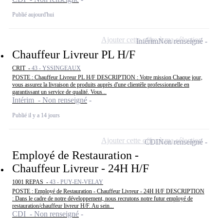
Publié aujourd'hui
Ajouter cette offre à ma sélection
Intérim
Non renseigné
Chauffeur Livreur PL H/F
CRIT -
43 - YSSINGEAUX
POSTE : Chauffeur Livreur PL H/F DESCRIPTION : Votre mission Chaque jour,
vous assurez la livraison de produits auprès d'une clientèle professionnelle en
garantissant un service de qualité. Vous...
Intérim - Non renseigné
Publié il y a 14 jours
Ajouter cette offre à ma sélection
CDI
Non renseigné
Employé de Restauration -
Chauffeur Livreur - 24H H/F
1001 REPAS -
43 - PUY-EN-VELAY
POSTE : Employé de Restauration - Chauffeur Livreur - 24H H/F DESCRIPTION
: Dans le cadre de notre développement, nous recrutons notre futur employé de
restauration/chauffeur livreur H/F. Au sein...
CDI - Non renseigné