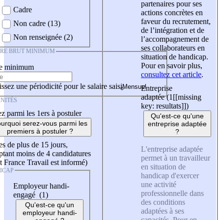
partenaires pour ses
Cadre
actions concrètes en
faveur du recrutement,
Non cadre (13)
de l’intégration et de
Non renseignée (2)
l’accompagnement de
ses collaborateurs en
IRE BRUT MINIMUM
situation de handicap.
Pour en savoir plus,
re minimum
consultez cet article
.
ssez une périodicité pour le salaire saisi
Entreprise
adaptée (1
[[missing
NITÉS
key: resultats]]
)
z parmi les 1ers à postuler
Qu'est-ce qu'une
urquoi serez-vous parmi les
entreprise adaptée
premiers à postuler ?
?
es de plus de 15 jours,
L'entreprise adaptée
tant moins de 4 candidatures
permet à un travailleur
t France Travail est informé)
en situation de
ICAP
handicap d'exercer
une activité
Employeur handi-
professionnelle dans
engagé (1)
des conditions
Qu'est-ce qu'un
adaptées à ses
employeur handi-
capacités. Pour en