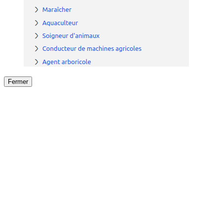
Fermer
Fermer
le détail de l'offre
/
Offre
sur
Offre précéden