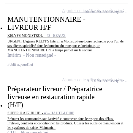
Ajouter cette offre à ma sélection
Intérim
Non renseigné
MANUTENTIONNAIRE -
LIVREUR H/F
KELYPS MONISTROL -
43 - BEAUX
URGENT L'agence KELYPS Intérim à Monistrol-sur-Loire recherche pour l'un de
ses clients spécialisé dans le domaine du transport et logistique, un
MANUTENTIONNAIRE H/F à temps partiel sur le secteur...
Intérim - Non renseigné
Publié aujourd'hui
Ajouter cette offre à ma sélection
CDI
Non renseigné
Préparateur livreur / Préparatrice
livreuse en restauration rapide
(H/F)
SUPER U AIGUILHE -
43 - HAUTE-LOIRE
Préparer les commandes sur l'activité e-commerce dans le respect des délais.
Prélever, contrôler et conditionner les produits. Utiliser les outils de manutention et
les systèmes de saisie. Maintenir...
CDI - Non renseigné