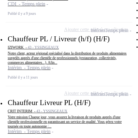
CDI - Temps plein
Publié il y a 9 jours
Ajouter cette offre à ma sélection
Intérim
Temps plein
Chauffeur PL / Livreur (h/f) (H/F)
IZIWORK -
43 - YSSINGEAUX
Notre client, acteur régional spécialisé dans la distribution de produits alimentaires
surgelés auprès d'une clientèle de professionnels (restauration, collectivités,
commerces alimentaires...). Afin...
Intérim - Temps plein
Publié il y a 11 jours
Ajouter cette offre à ma sélection
Intérim
Temps plein
Chauffeur Livreur PL (H/F)
CRIT INTERIM -
43 - YSSINGEAUX
Votre mission Chaque jour, vous assurez la livraison de produits auprès d'une
clientèle professionnelle en garantissant un service de qualité. Vous gérez votre
tournée en toute autonomie :...
Intérim - Temps plein