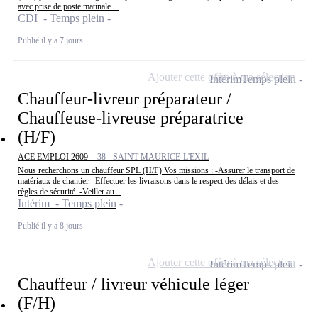
avec prise de poste matinale....
CDI - Temps plein
Publié il y a 7 jours
Ajouter cette offre à ma sélection
Intérim
Temps plein
Chauffeur-livreur préparateur /
Chauffeuse-livreuse préparatrice
(H/F)
ACE EMPLOI 2609 -
38 - SAINT-MAURICE-L'EXIL
Nous recherchons un chauffeur SPL (H/F) Vos missions : -Assurer le transport de
matériaux de chantier. -Effectuer les livraisons dans le respect des délais et des
règles de sécurité. -Veiller au...
Intérim - Temps plein
Publié il y a 8 jours
Ajouter cette offre à ma sélection
Intérim
Temps plein
Chauffeur / livreur véhicule léger
(F/H)