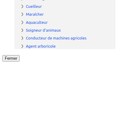
Fermer
Fermer
le détail de l'offre
/
Offre
sur
Offre précéden