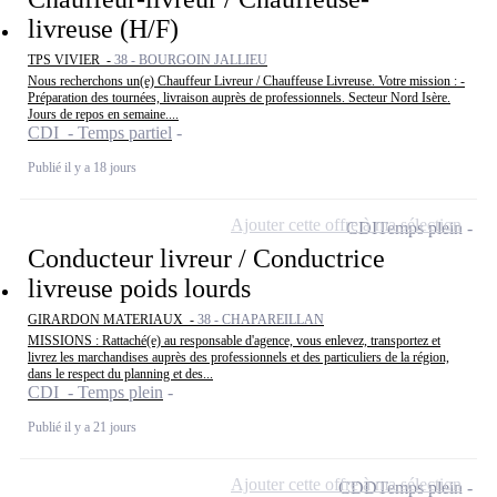
livreuse (H/F)
TPS VIVIER -
38 - BOURGOIN JALLIEU
Nous recherchons un(e) Chauffeur Livreur / Chauffeuse Livreuse. Votre mission : -
Préparation des tournées, livraison auprès de professionnels. Secteur Nord Isère.
Jours de repos en semaine....
CDI - Temps partiel
Publié il y a 18 jours
Ajouter cette offre à ma sélection
CDI
Temps plein
Conducteur livreur / Conductrice
livreuse poids lourds
GIRARDON MATERIAUX -
38 - CHAPAREILLAN
MISSIONS : Rattaché(e) au responsable d'agence, vous enlevez, transportez et
livrez les marchandises auprès des professionnels et des particuliers de la région,
dans le respect du planning et des...
CDI - Temps plein
Publié il y a 21 jours
Ajouter cette offre à ma sélection
CDD
Temps plein