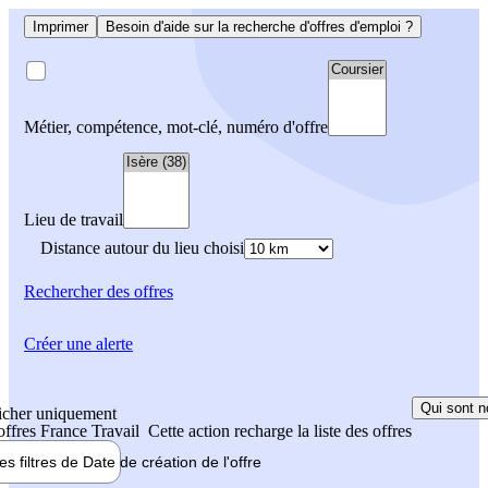
Imprimer
Besoin d'aide sur la recherche d'offres d'emploi ?
Métier, compétence, mot-clé, numéro d'offre
Lieu de travail
Distance autour du lieu choisi
Rechercher
des offres
Créer une alerte
Qui sont n
icher uniquement
 offres France Travail
Cette action recharge la liste des offres
les filtres de
Date de création
de l'offre