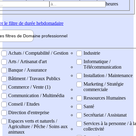
heures
er
le filtre de durée hebdomadaire
les filtres de
Domaine pro
fessionnel
ne professionel
Achats / Comptabilité / Gestion
Industrie
Arts / Artisanat d'art
Informatique /
Télécommunication
Banque / Assurance
Installation / Maintenance
Bâtiment / Travaux Publics
Marketing / Stratégie
Commerce / Vente (1)
commerciale
Communication / Multimédia
Ressources Humaines
Conseil / Etudes
Santé
Direction d'entreprise
Secrétariat / Assistanat
Espaces verts et naturels /
Services à la personne / à l
Agriculture / Pêche / Soins aux
collectivité
animaux