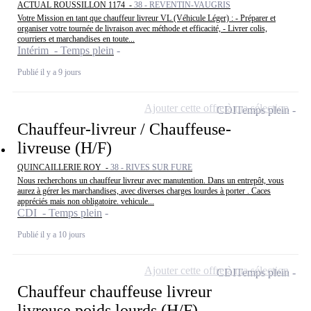
ACTUAL ROUSSILLON 1174 -
38 - REVENTIN-VAUGRIS
Votre Mission en tant que chauffeur livreur VL (Véhicule Léger) : - Préparer et
organiser votre tournée de livraison avec méthode et efficacité, - Livrer colis,
courriers et marchandises en toute...
Intérim - Temps plein
Publié il y a 9 jours
Ajouter cette offre à ma sélection
CDI
Temps plein
Chauffeur-livreur / Chauffeuse-
livreuse (H/F)
QUINCAILLERIE ROY -
38 - RIVES SUR FURE
Nous recherchons un chauffeur livreur avec manutention. Dans un entrepôt, vous
aurez à gérer les marchandises, avec diverses charges lourdes à porter . Caces
appréciés mais non obligatoire. vehicule...
CDI - Temps plein
Publié il y a 10 jours
Ajouter cette offre à ma sélection
CDI
Temps plein
Chauffeur chauffeuse livreur
livreuse poids lourds (H/F)