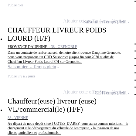
Publié hier
Ajouter cette offre à ma sélection
Saisonnier
Temps plein
CHAUFFEUR LIVREUR POIDS
LOURD (H/F)
PROVENCE DAUPHINE -
38 - GRENOBLE
Dans un contexte de renfort au sein de notre site Provence Dauphiné Grenoble,
nous vous proposons un CDD Saisonnier jusqu'à fin août 2026 qualité de
Chauffeur Livreur Poids Lourd F/H sur Grenoble...
Saisonnier - Temps plein
Publié il y a 2 jours
Ajouter cette offre à ma sélection
CDI
Temps plein
Chauffeur(euse) livreur (euse)
VL/commercial(le) (H/F)
38 - VIENNE
Au départ de notre dépôt situé à COTES-D'AREY, vous aurez comme missions: - le
chargement et le déchargement du véhicule de l'entreprise, - la livraison de nos
clients particuliers et professionnels...