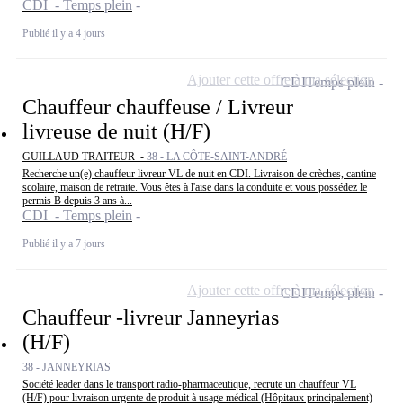
CDI - Temps plein
Publié il y a 4 jours
Ajouter cette offre à ma sélection
CDI
Temps plein
Chauffeur chauffeuse / Livreur
livreuse de nuit (H/F)
GUILLAUD TRAITEUR -
38 - LA CÔTE-SAINT-ANDRÉ
Recherche un(e) chauffeur livreur VL de nuit en CDI. Livraison de crèches, cantine
scolaire, maison de retraite. Vous êtes à l'aise dans la conduite et vous possédez le
permis B depuis 3 ans à...
CDI - Temps plein
Publié il y a 7 jours
Ajouter cette offre à ma sélection
CDI
Temps plein
Chauffeur -livreur Janneyrias
(H/F)
38 - JANNEYRIAS
Société leader dans le transport radio-pharmaceutique, recrute un chauffeur VL
(H/F) pour livraison urgente de produit à usage médical (Hôpitaux principalement)