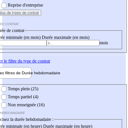
Reprise d'entreprise
plus
de types de contrat
 DE CONTRAT
ée de contrat
ée minimale (en mois)
Durée maximale (en mois)
mois
er
le filtre du type de contrat
les filtres de
Durée hebdo
madaire
 hebdomadaire
Temps plein (25)
Temps partiel (4)
Non renseignée (16)
 HEBDOMADAIRE
cisez la durée hebdomadaire :
ée minimale (en heure)
Durée maximale (en heure)