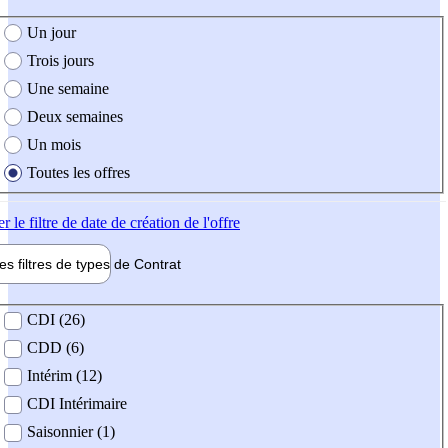
e création de l'offre
Un jour
Trois jours
Une semaine
Deux semaines
Un mois
Toutes les offres
er
le filtre de date de création de l'offre
les filtres de types de
Contrat
de contrat
CDI (26)
CDD (6)
Intérim (12)
CDI Intérimaire
Saisonnier (1)