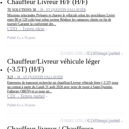
Chauffeur Livreur H/F (H/F)
TE SOLUTIONS 38 -
38 - ST QUENTIN FALLAVIER
Missions principales Préparer et charger le véhicule selon les procédures Livrer
entre 80 et 120 colis/jour selon secteur Réaliser les ramasses clients en fin de
tournée Garantir la conformité des...
CDD - Temps plein
Publié il y a 16 jours
Ajouter cette offre à ma sélection
CDI
Temps partiel
Chauffeur/Livreur véhicule léger
(-3.5T) (H/F)
X2J -
38 - ST QUENTIN FALLAVIER
Entreprise de transport recherche un chauffeur/Livreur véhicule léger (-3.5T) pour
un contrat à partir du Lundi 31 août 2026 avec prise de poste à Saint-Quentin-
Fallavier (38070) et ce pour un...
CDI - Temps partiel
Publié il y a 18 jours
Ajouter cette offre à ma sélection
CDI
Temps partiel
Chauffeur-livreur / Chauffeuse-