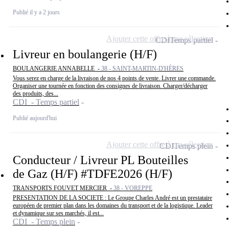
Publié il y a 2 jours
Ajouter cette offre à ma sélection
CDI
Temps partiel
Livreur en boulangerie (H/F)
BOULANGERIE ANNABELLE -
38 - SAINT-MARTIN-D'HÈRES
Vous serez en charge de la livraison de nos 4 points de vente. Livrer une commande.
Organiser une tournée en fonction des consignes de livraison. Charger/décharger
des produits, des...
CDI - Temps partiel
Publié aujourd'hui
Ajouter cette offre à ma sélection
CDI
Temps plein
Conducteur / Livreur PL Bouteilles
de Gaz (H/F) #TDFE2026 (H/F)
TRANSPORTS FOUVET MERCIER -
38 - VOREPPE
PRESENTATION DE LA SOCIETE : Le Groupe Charles André est un prestataire
européen de premier plan dans les domaines du transport et de la logistique. Leader
et dynamique sur ses marchés, il est...
CDI - Temps plein