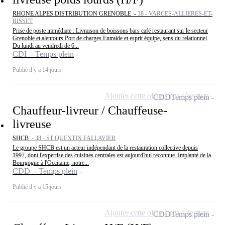
RHONE ALPES DISTRIBUTION GRENOBLE -
38 - VARCES-ALLIERES-ET-
RISSET
Prise de poste immédiate : Livraison de boissons bars café restaurant sur le secteur
Grenoble et alentours Port de charges Entraide et esprit équipe, sens du relationnel
Du lundi au vendredi de 6...
CDI - Temps plein
Publié il y a 14 jours
Ajouter cette offre à ma sélection
CDD
Temps plein
Chauffeur-livreur / Chauffeuse-
livreuse
SHCB -
38 - ST QUENTIN FALLAVIER
Le groupe SHCB est un acteur indépendant de la restauration collective depuis
1997, dont l'expertise des cuisines centrales est aujourd'hui reconnue. Implanté de la
Bourgogne à l'Occitanie, notre...
CDD - Temps plein
Publié il y a 15 jours
Ajouter cette offre à ma sélection
CDD
Temps plein