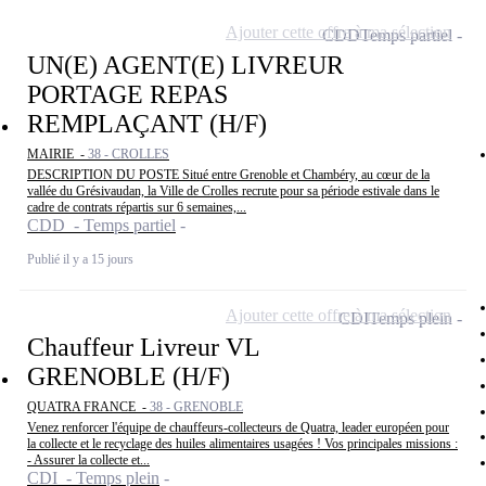
Ajouter cette offre à ma sélection
CDD
Temps partiel
UN(E) AGENT(E) LIVREUR
PORTAGE REPAS
REMPLAÇANT (H/F)
MAIRIE -
38 - CROLLES
DESCRIPTION DU POSTE Situé entre Grenoble et Chambéry, au cœur de la
vallée du Grésivaudan, la Ville de Crolles recrute pour sa période estivale dans le
cadre de contrats répartis sur 6 semaines,...
CDD - Temps partiel
Publié il y a 15 jours
Ajouter cette offre à ma sélection
CDI
Temps plein
Chauffeur Livreur VL
GRENOBLE (H/F)
QUATRA FRANCE -
38 - GRENOBLE
Venez renforcer l'équipe de chauffeurs-collecteurs de Quatra, leader européen pour
la collecte et le recyclage des huiles alimentaires usagées ! Vos principales missions :
- Assurer la collecte et...
CDI - Temps plein