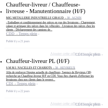
Chauffeur-livreur / Chauffeuse-
livreuse - Manutentionnaire (H/F)
MIG METALLERIE INDUSTRIELLE GIRAUD -
38 - AGNIN
- Emballage et conditionnement des pièces en vue des livraisons - Chargement,
calage et arrimage des pièces dans les véhicules - Livraison des pièces chez les
clients - Déchargement des camions de...
CDD - Temps plein
Publié il y a 21 jours
Ajouter cette offre à ma sélection
CDI
Temps plein
Chauffeur-livreur PL (H/F)
S.M.M.I. NACELLES ET CHARIOTS -
38 - HEYRIEUX
Afin de renforcer l'équipe actuelle de chauffeurs, l'agence de Heyrieux (38)
recherche un Chauffeur-livreur H/F en CDI. Vous êtes chargés d'effectuer les
livraisons chez nos clients dans le respect...
CDI - Temps plein
Publié il y a 22 jours
Ajouter cette offre à ma sélection
CDI
Temps plein