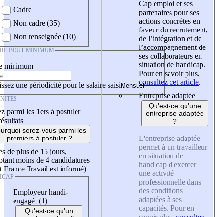
Cap emploi et ses
Cadre
partenaires pour ses
actions concrètes en
Non cadre (35)
faveur du recrutement,
Non renseignée (10)
de l’intégration et de
l’accompagnement de
IRE BRUT MINIMUM
ses collaborateurs en
situation de handicap.
re minimum
Pour en savoir plus,
consultez cet article
.
ssez une périodicité pour le salaire saisi
Entreprise adaptée
NITÉS
Qu'est-ce qu'une
z parmi les 1ers à postuler
entreprise adaptée
résultats
?
urquoi serez-vous parmi les
L'entreprise adaptée
premiers à postuler ?
permet à un travailleur
es de plus de 15 jours,
en situation de
tant moins de 4 candidatures
handicap d'exercer
t France Travail est informé)
une activité
ICAP
professionnelle dans
des conditions
Employeur handi-
adaptées à ses
engagé (1)
capacités. Pour en
Qu'est-ce qu'un
savoir plus,
consultez