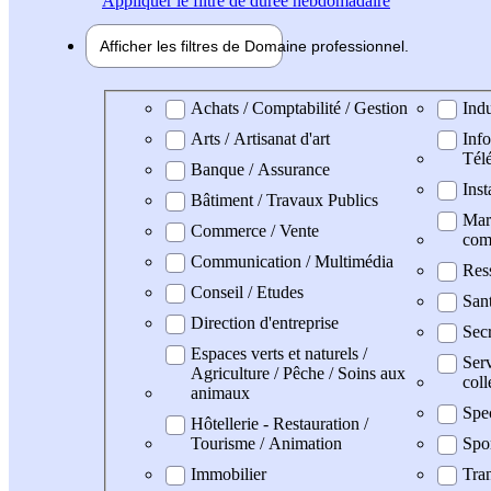
Appliquer
le filtre de durée hebdomadaire
Afficher les filtres de
Domaine pro
fessionnel
Domaine professionel
Achats / Comptabilité / Gestion
Indu
Arts / Artisanat d'art
Info
Tél
Banque / Assurance
Inst
Bâtiment / Travaux Publics
Mark
Commerce / Vente
com
Communication / Multimédia
Res
Conseil / Etudes
San
Direction d'entreprise
Secr
Espaces verts et naturels /
Serv
Agriculture / Pêche / Soins aux
coll
animaux
Spe
Hôtellerie - Restauration /
Tourisme / Animation
Spo
Immobilier
Tran