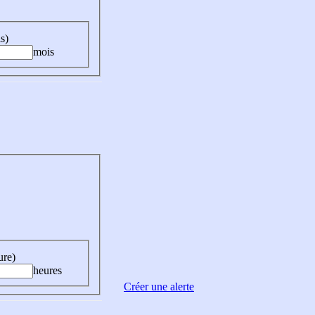
s)
mois
ure)
heures
Créer une alerte