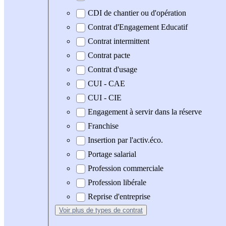
CDI de chantier ou d'opération
Contrat d'Engagement Educatif
Contrat intermittent
Contrat pacte
Contrat d'usage
CUI - CAE
CUI - CIE
Engagement à servir dans la réserve
Franchise
Insertion par l'activ.éco.
Portage salarial
Profession commerciale
Profession libérale
Reprise d'entreprise
Voir plus
de types de contrat