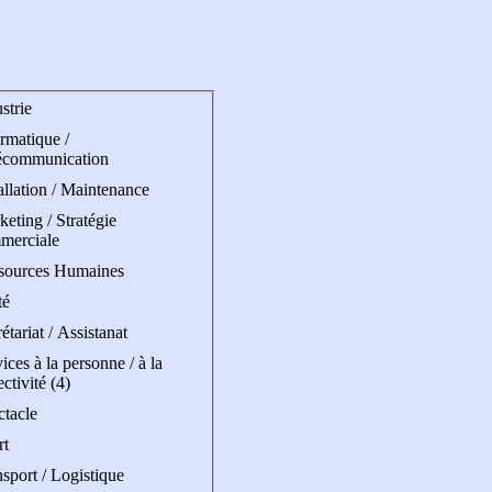
strie
rmatique /
écommunication
allation / Maintenance
eting / Stratégie
merciale
sources Humaines
té
étariat / Assistanat
ices à la personne / à la
ectivité (4)
ctacle
rt
sport / Logistique