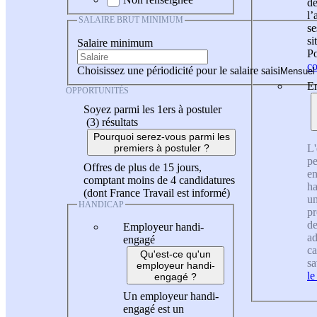
de
l
SALAIRE BRUT MINIMUM
se
si
Salaire minimum
Po
co
Choisissez une périodicité pour le salaire saisi
En
OPPORTUNITÉS
Soyez parmi les 1ers à postuler
(3)
résultats
Pourquoi serez-vous parmi les
L'
premiers à postuler ?
pe
Offres de plus de 15 jours,
en
comptant moins de 4 candidatures
ha
(dont France Travail est informé)
un
HANDICAP
pr
de
Employeur handi-
ad
engagé
ca
Qu'est-ce qu'un
sa
employeur handi-
le
engagé ?
Un employeur handi-
engagé est un