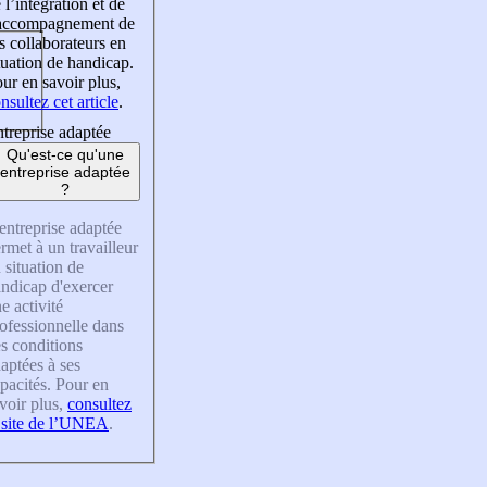
 l’intégration et de
’accompagnement de
s collaborateurs en
tuation de handicap.
ur en savoir plus,
nsultez cet article
.
treprise adaptée
Qu'est-ce qu'une
entreprise adaptée
?
entreprise adaptée
rmet à un travailleur
 situation de
ndicap d'exercer
e activité
ofessionnelle dans
s conditions
aptées à ses
pacités. Pour en
voir plus,
consultez
 site de l’UNEA
.