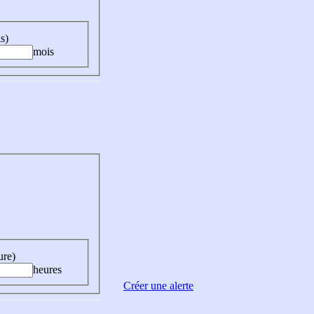
s)
mois
ure)
heures
Créer une alerte