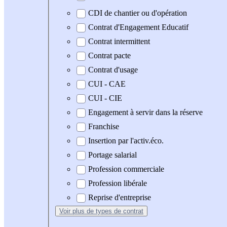
CDI de chantier ou d'opération
Contrat d'Engagement Educatif
Contrat intermittent
Contrat pacte
Contrat d'usage
CUI - CAE
CUI - CIE
Engagement à servir dans la réserve
Franchise
Insertion par l'activ.éco.
Portage salarial
Profession commerciale
Profession libérale
Reprise d'entreprise
Voir plus
de types de contrat