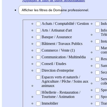
Appliquer
le filtre de durée hebdomadaire
Afficher les filtres de
Domaine pro
fessionnel
Domaine professionel
Achats / Comptabilité / Gestion
Indu
Arts / Artisanat d'art
Info
Tél
Banque / Assurance
Inst
Bâtiment / Travaux Publics
Mark
Commerce / Vente (1)
com
Communication / Multimédia
Res
Conseil / Etudes
Sant
Direction d'entreprise
Secr
Espaces verts et naturels /
Serv
Agriculture / Pêche / Soins aux
coll
animaux
Spe
Hôtellerie - Restauration /
Tourisme / Animation
Spo
Immobilier
Tran