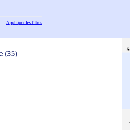
Appliquer
les filtres
S
e (35)