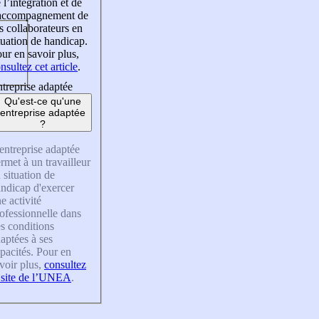
 l’intégration et de
’accompagnement de
s collaborateurs en
tuation de handicap.
ur en savoir plus,
nsultez cet article
.
treprise adaptée
Qu'est-ce qu'une
entreprise adaptée
?
entreprise adaptée
rmet à un travailleur
 situation de
ndicap d'exercer
e activité
ofessionnelle dans
s conditions
aptées à ses
pacités. Pour en
voir plus,
consultez
 site de l’UNEA
.