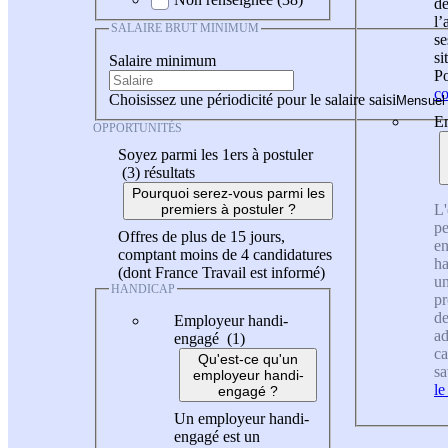
de
l
SALAIRE BRUT MINIMUM
se
si
Salaire minimum
Po
co
Choisissez une périodicité pour le salaire saisi
En
OPPORTUNITÉS
Soyez parmi les 1ers à postuler
(3)
résultats
Pourquoi serez-vous parmi les
L'
premiers à postuler ?
pe
Offres de plus de 15 jours,
en
comptant moins de 4 candidatures
ha
(dont France Travail est informé)
un
HANDICAP
pr
de
Employeur handi-
ad
engagé (1)
ca
Qu'est-ce qu'un
sa
employeur handi-
le
engagé ?
Un employeur handi-
engagé est un