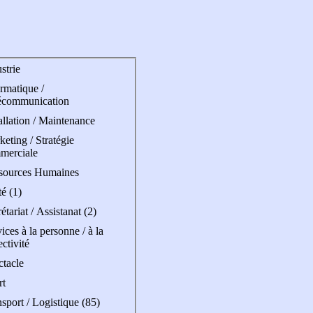
strie
rmatique /
écommunication
allation / Maintenance
eting / Stratégie
merciale
sources Humaines
é (1)
étariat / Assistanat (2)
ices à la personne / à la
ectivité
ctacle
rt
sport / Logistique (85)