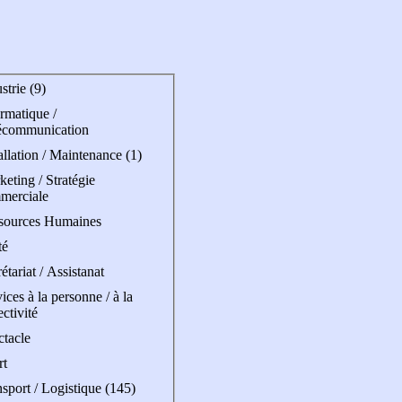
strie (9)
rmatique /
écommunication
allation / Maintenance (1)
eting / Stratégie
merciale
sources Humaines
té
étariat / Assistanat
ices à la personne / à la
ectivité
ctacle
rt
sport / Logistique (145)