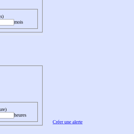
s)
mois
ure)
heures
Créer une alerte