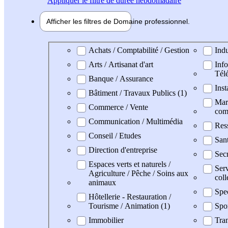
Appliquer
le filtre de durée hebdomadaire
Afficher les filtres de
Domaine pro
fessionnel
Domaine professionel
Achats / Comptabilité / Gestion
Indu
Arts / Artisanat d'art
Info
Tél
Banque / Assurance
Inst
Bâtiment / Travaux Publics (1)
Mark
Commerce / Vente
com
Communication / Multimédia
Res
Conseil / Etudes
San
Direction d'entreprise
Secr
Espaces verts et naturels /
Serv
Agriculture / Pêche / Soins aux
coll
animaux
Spe
Hôtellerie - Restauration /
Tourisme / Animation (1)
Spo
Immobilier
Tran