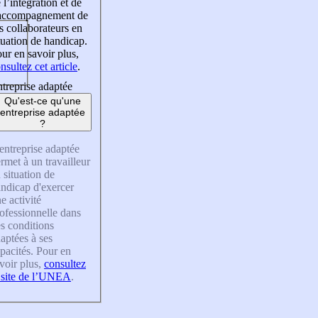
 l’intégration et de
’accompagnement de
s collaborateurs en
tuation de handicap.
ur en savoir plus,
nsultez cet article
.
treprise adaptée
Qu'est-ce qu'une
entreprise adaptée
?
entreprise adaptée
rmet à un travailleur
 situation de
ndicap d'exercer
e activité
ofessionnelle dans
s conditions
aptées à ses
pacités. Pour en
voir plus,
consultez
 site de l’UNEA
.