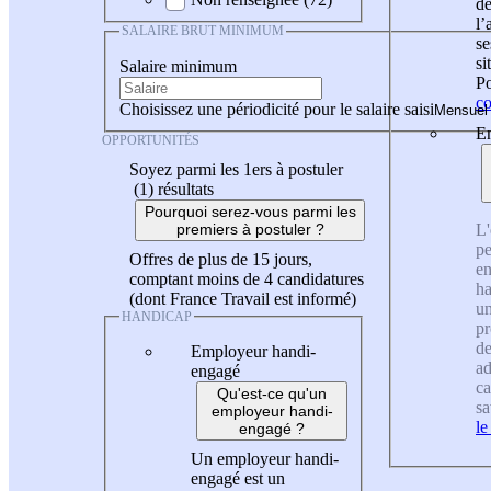
de
l
SALAIRE BRUT MINIMUM
se
si
Salaire minimum
Po
co
Choisissez une périodicité pour le salaire saisi
En
OPPORTUNITÉS
Soyez parmi les 1ers à postuler
(1)
résultats
Pourquoi serez-vous parmi les
L'
premiers à postuler ?
pe
Offres de plus de 15 jours,
en
comptant moins de 4 candidatures
ha
(dont France Travail est informé)
un
HANDICAP
pr
de
Employeur handi-
ad
engagé
ca
Qu'est-ce qu'un
sa
employeur handi-
le
engagé ?
Un employeur handi-
engagé est un