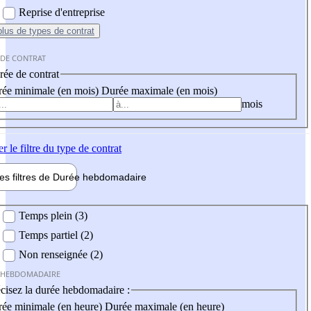
Reprise d'entreprise
plus
de types de contrat
 DE CONTRAT
ée de contrat
ée minimale (en mois)
Durée maximale (en mois)
mois
er
le filtre du type de contrat
les filtres de
Durée hebdo
madaire
 hebdomadaire
Temps plein (3)
Temps partiel (2)
Non renseignée (2)
 HEBDOMADAIRE
cisez la durée hebdomadaire :
ée minimale (en heure)
Durée maximale (en heure)