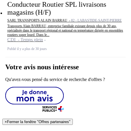
Conducteur Routier SPL livraisons
magasins (H/F)
SARL TRANSPORTS ALAIN BARRAU -
82 - LABASTIDE-SAINT-PIERRE
Transports Alain BARRAU, entreprise familiale existant depuis plus de 30 ans,
spécialisée dans le transport régional et national en température dirigée en ensembles
routiers super lourd. Dans le...
CDI - Temps plein
Publié il y a plus de 30 jours
Votre avis nous intéresse
Qu'avez-vous pensé du service de recherche d'offres ?
×
Fermer la fenêtre "Offres partenaires"