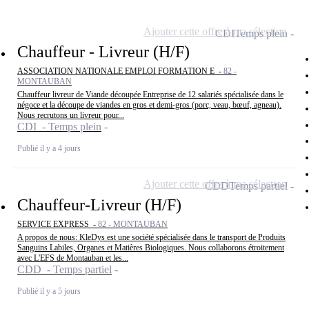
Ajouter cette offre à ma sélection
CDI
Temps plein
Chauffeur - Livreur (H/F)
ASSOCIATION NATIONALE EMPLOI FORMATION E -
82 -
MONTAUBAN
Chauffeur livreur de Viande découpée Entreprise de 12 salariés spécialisée dans le
négoce et la découpe de viandes en gros et demi-gros (porc, veau, bœuf, agneau).
Nous recrutons un livreur pour...
CDI - Temps plein
Publié il y a 4 jours
Ajouter cette offre à ma sélection
CDD
Temps partiel
Chauffeur-Livreur (H/F)
SERVICE EXPRESS -
82 - MONTAUBAN
A propos de nous: KleDys est une société spécialisée dans le transport de Produits
Sanguins Labiles, Organes et Matières Biologiques. Nous collaborons étroitement
avec L'EFS de Montauban et les...
CDD - Temps partiel
Publié il y a 5 jours