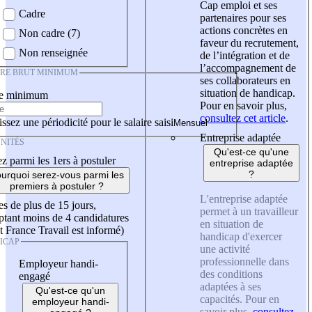
Cap emploi et ses
Cadre
partenaires pour ses
actions concrètes en
Non cadre (7)
faveur du recrutement,
Non renseignée
de l’intégration et de
l’accompagnement de
IRE BRUT MINIMUM
ses collaborateurs en
situation de handicap.
re minimum
Pour en savoir plus,
consultez cet article
.
ssez une périodicité pour le salaire saisi
Entreprise adaptée
NITÉS
Qu'est-ce qu'une
z parmi les 1ers à postuler
entreprise adaptée
?
urquoi serez-vous parmi les
premiers à postuler ?
L'entreprise adaptée
es de plus de 15 jours,
permet à un travailleur
tant moins de 4 candidatures
en situation de
t France Travail est informé)
handicap d'exercer
ICAP
une activité
professionnelle dans
Employeur handi-
des conditions
engagé
adaptées à ses
Qu'est-ce qu'un
capacités. Pour en
employeur handi-
savoir plus,
consultez