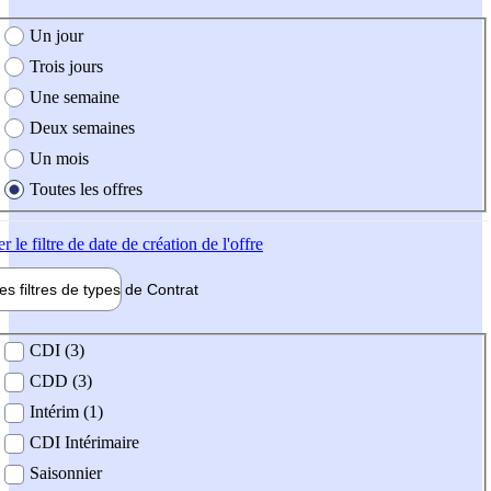
e création de l'offre
Un jour
Trois jours
Une semaine
Deux semaines
Un mois
Toutes les offres
er
le filtre de date de création de l'offre
les filtres de types de
Contrat
de contrat
CDI (3)
CDD (3)
Intérim (1)
CDI Intérimaire
Saisonnier