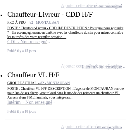
Ajouter cette offre à ma sélection
CDI
Non renseigné
Chauffeur-Livreur - CDD H/F
PRO À PRO -
82 - MONTAUBAN
POSTE : Chauffeur-Livreur - CDD H/F DESCRIPTION : Pourquoi nous rejoindre
? - Un accompagnement en binôme avec les chauffeurs du site pour mieux connaître
les tournées dès votre première semaine. ...
CDI - Non renseigné
Publié il y a 15 jours
Ajouter cette offre à ma sélection
Intérim
Non renseigné
Chauffeur VL H/F
GROUPE ACTUAL -
82 - MONTAUBAN
POSTE : Chauffeur VL H/F DESCRIPTION : L'agence de MONTAUBAN recrute
pour l'un de ses clients, acteur local dans le monde des primeurs un chauffeur VL.
Au sein d'une PME familiale, vous intégrerez...
Intérim - Non renseigné
Publié il y a 18 jours
Ajouter cette offre à ma sélection
CDI
Temps plein