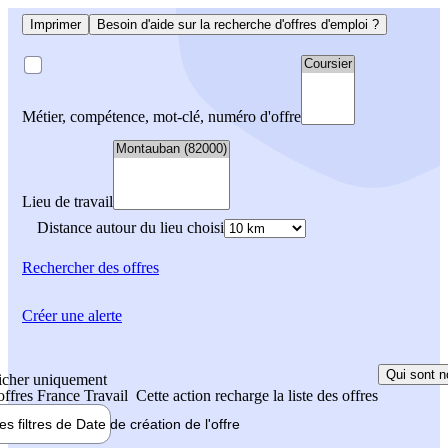
Imprimer
Besoin d'aide sur la recherche d'offres d'emploi ?
Métier, compétence, mot-clé, numéro d'offre
Lieu de travail
Distance autour du lieu choisi
Rechercher
des offres
Créer une alerte
Qui sont n
icher uniquement
 offres France Travail
Cette action recharge la liste des offres
les filtres de
Date de création
de l'offre