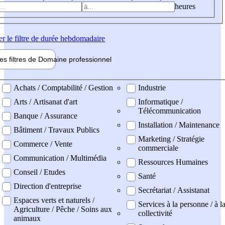
heures
er
le filtre de durée hebdomadaire
les filtres de
Domaine pro
fessionnel
ne professionel
Achats / Comptabilité / Gestion
Industrie
Arts / Artisanat d'art
Informatique /
Télécommunication
Banque / Assurance
Installation / Maintenance
Bâtiment / Travaux Publics
Marketing / Stratégie
Commerce / Vente
commerciale
Communication / Multimédia
Ressources Humaines
Conseil / Etudes
Santé
Direction d'entreprise
Secrétariat / Assistanat
Espaces verts et naturels /
Services à la personne / à l
Agriculture / Pêche / Soins aux
collectivité
animaux