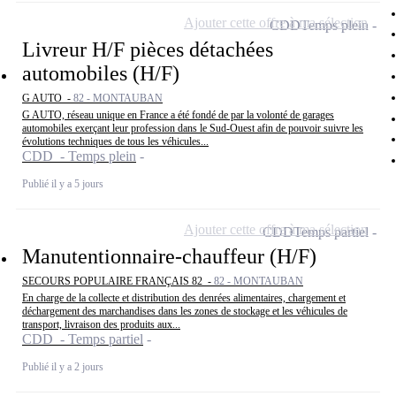
Ajouter cette offre à ma sélection
CDD
Temps plein
Livreur H/F pièces détachées
automobiles (H/F)
G AUTO -
82 - MONTAUBAN
G AUTO, réseau unique en France a été fondé de par la volonté de garages
automobiles exerçant leur profession dans le Sud-Ouest afin de pouvoir suivre les
évolutions techniques de tous les véhicules...
CDD - Temps plein
Publié il y a 5 jours
Ajouter cette offre à ma sélection
CDD
Temps partiel
Manutentionnaire-chauffeur (H/F)
SECOURS POPULAIRE FRANÇAIS 82 -
82 - MONTAUBAN
En charge de la collecte et distribution des denrées alimentaires, chargement et
déchargement des marchandises dans les zones de stockage et les véhicules de
transport, livraison des produits aux...
CDD - Temps partiel
Publié il y a 2 jours