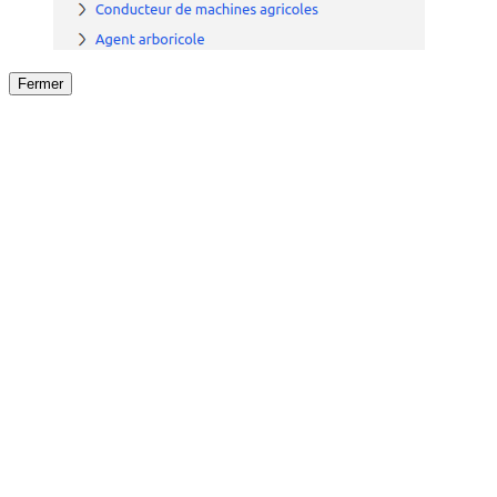
Fermer
Fermer
le détail de l'offre
/
Offre
sur
Offre précéden