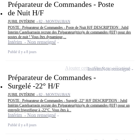
Préparateur de Commandes - Poste
de Nuit H/F
JUBIL INTÉRIM -
82 - MONTAUBAN
POSTE : Préparateur de Commandes - Poste de Nuit H/F DESCRIPTION : Jubil
Interim Castelsarrasin recrute des Préparateur(trice)s de commandes (H/F) pour des
postes de nuit ! Vous êtes dynamique,...
Intérim - Non renseigné
Publié il y a 8 jours
Ajouter cette offre à ma sélection
Intérim
Non renseigné
Préparateur de Commandes -
Surgelé -22° H/F
JUBIL INTÉRIM -
82 - MONTAUBAN
POSTE : Préparateur de Commandes - Surgelé -22° H/F DESCRIPTION : Jubil
Intérim Castelsarrasin recrute des Préparateur(trice)s de commandes (H/F) pour un
entrepôt frigorifique à -22°C. Vous êtes à...
Intérim - Non renseigné
Publié il y a 8 jours