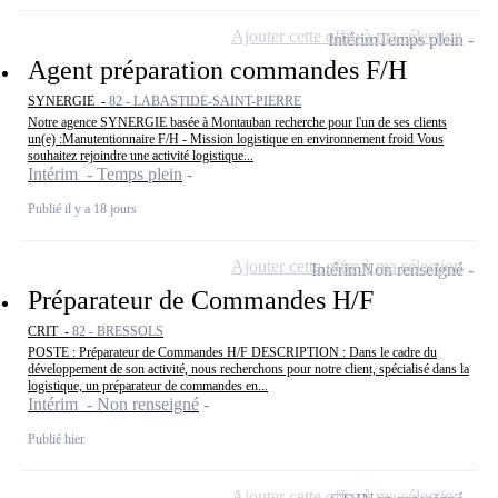
Ajouter cette offre à ma sélection
Intérim
Temps plein
Agent préparation commandes F/H
SYNERGIE -
82 - LABASTIDE-SAINT-PIERRE
Notre agence SYNERGIE basée à Montauban recherche pour l'un de ses clients
un(e) :Manutentionnaire F/H - Mission logistique en environnement froid Vous
souhaitez rejoindre une activité logistique...
Intérim - Temps plein
Publié il y a 18 jours
Ajouter cette offre à ma sélection
Intérim
Non renseigné
Préparateur de Commandes H/F
CRIT -
82 - BRESSOLS
POSTE : Préparateur de Commandes H/F DESCRIPTION : Dans le cadre du
développement de son activité, nous recherchons pour notre client, spécialisé dans la
logistique, un préparateur de commandes en...
Intérim - Non renseigné
Publié hier
Ajouter cette offre à ma sélection