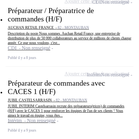
Ajouter cette offre à ma sélection
CDI
Non renseigné
Préparateur / Préparatrice de
commandes (H/F)
AUCHAN RETAIL FRANCE -
82 - MONTAUBAN
Description du poste Nous sommes. Auchan Retail France, une entreprise de
distribution de plus de 50 000 collaborateurs au service de millions de clients chaque
année. Ce que nous voulons, c'est...
CDI - Non renseigné
Publié il y a 8 jours
Ajouter cette offre à ma sélection
Intérim
Non renseigné
Préparateur de commandes avec
CACES 1 (H/F)
JUBIL CASTELSARRASIN -
82 - MONTAUBAN
JUBIL INTERIM Castelsarrasin recrute des préparateurs(trices) de commandes
(H/F) avec le CACES 1 pour renforcer les équipes de l'un de ses clients ! Vous
aimez le travail en équipe, vous êtes...
Intérim - Non renseigné
Publié il y a 9 jours