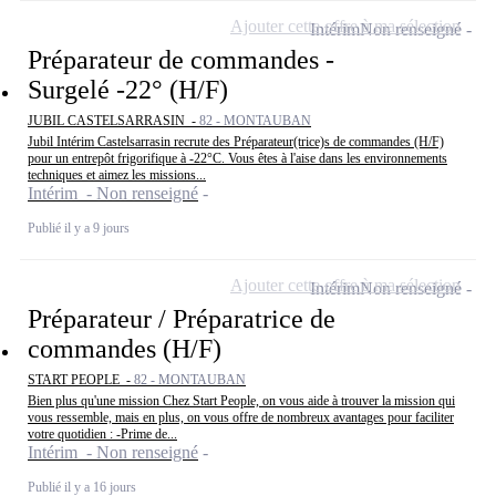
Ajouter cette offre à ma sélection
Intérim
Non renseigné
Préparateur de commandes -
Surgelé -22° (H/F)
JUBIL CASTELSARRASIN -
82 - MONTAUBAN
Jubil Intérim Castelsarrasin recrute des Préparateur(trice)s de commandes (H/F)
pour un entrepôt frigorifique à -22°C. Vous êtes à l'aise dans les environnements
techniques et aimez les missions...
Intérim - Non renseigné
Publié il y a 9 jours
Ajouter cette offre à ma sélection
Intérim
Non renseigné
Préparateur / Préparatrice de
commandes (H/F)
START PEOPLE -
82 - MONTAUBAN
Bien plus qu'une mission Chez Start People, on vous aide à trouver la mission qui
vous ressemble, mais en plus, on vous offre de nombreux avantages pour faciliter
votre quotidien : -Prime de...
Intérim - Non renseigné
Publié il y a 16 jours