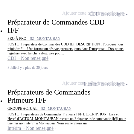
Ajouter cette offre à ma sélection
CDI
Non renseigné
Préparateur de Commandes CDD
H/F
PRO À PRO -
82 - MONTAUBAN
POSTE : Préparateur de Commandes CDD H/F DESCRIPTION : Pourquoi nous
rejoindre ? : - Une formation dès vos premiers jours dans l'entreprise. - Des points
réguliers avec les chefs d'équipes pour...
CDI - Non renseigné
Publié il y a plus de 30 jours
Ajouter cette offre à ma sélection
Intérim
Non renseigné
Préparateurs de Commandes
Primeurs H/F
GROUPE ACTUAL -
82 - MONTAUBAN
POSTE : Préparateurs de Commandes Primeurs H/F DESCRIPTION : Lisa et
Hervé d'ACTUAL MONTAUBAN recrute un Préparateur de commande (h/f) pour
une mission intérim à Montauban. Nous recherchons un...
Intérim - Non renseigné