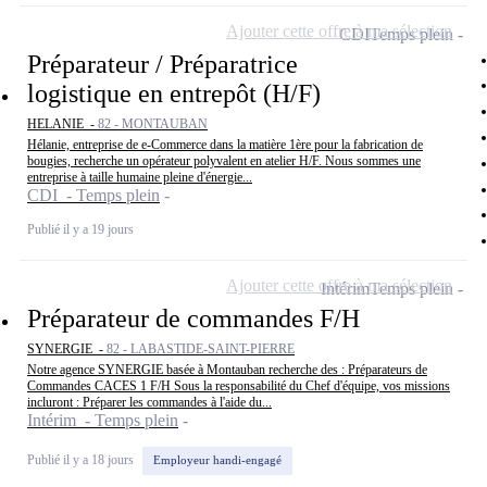
Ajouter cette offre à ma sélection
CDI
Temps plein
Préparateur / Préparatrice
logistique en entrepôt (H/F)
HELANIE -
82 - MONTAUBAN
Hélanie, entreprise de e-Commerce dans la matière 1ère pour la fabrication de
bougies, recherche un opérateur polyvalent en atelier H/F. Nous sommes une
entreprise à taille humaine pleine d'énergie...
CDI - Temps plein
Publié il y a 19 jours
Ajouter cette offre à ma sélection
Intérim
Temps plein
Préparateur de commandes F/H
SYNERGIE -
82 - LABASTIDE-SAINT-PIERRE
Notre agence SYNERGIE basée à Montauban recherche des : Préparateurs de
Commandes CACES 1 F/H Sous la responsabilité du Chef d'équipe, vos missions
incluront : Préparer les commandes à l'aide du...
Intérim - Temps plein
Publié il y a 18 jours
Employeur handi-engagé