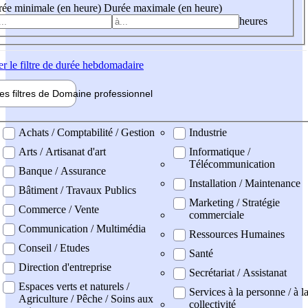
ée minimale (en heure)
Durée maximale (en heure)
heures
er
le filtre de durée hebdomadaire
les filtres de
Domaine pro
fessionnel
ne professionel
Achats / Comptabilité / Gestion
Industrie
Arts / Artisanat d'art
Informatique /
Télécommunication
Banque / Assurance
Installation / Maintenance
Bâtiment / Travaux Publics
Marketing / Stratégie
Commerce / Vente
commerciale
Communication / Multimédia
Ressources Humaines
Conseil / Etudes
Santé
Direction d'entreprise
Secrétariat / Assistanat
Espaces verts et naturels /
Services à la personne / à l
Agriculture / Pêche / Soins aux
collectivité