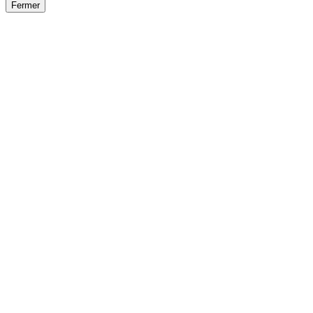
Fermer
Fermer
le détail de l'offre
/
Offre
sur
Offre précéden