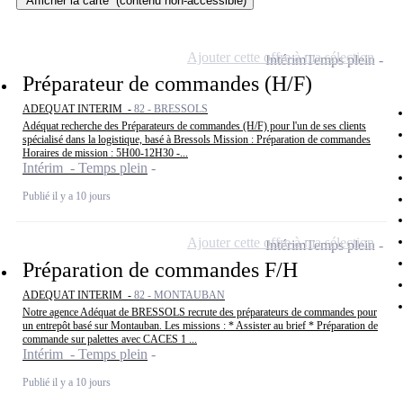
Afficher la carte
(contenu non-accessible)
Ajouter cette offre à ma sélection
Intérim
Temps plein
Préparateur de commandes (H/F)
ADEQUAT INTERIM -
82 - BRESSOLS
Adéquat recherche des Préparateurs de commandes (H/F) pour l'un de ses clients
spécialisé dans la logistique, basé à Bressols Mission : Préparation de commandes
Horaires de mission : 5H00-12H30 -...
Intérim - Temps plein
Publié il y a 10 jours
Ajouter cette offre à ma sélection
Intérim
Temps plein
Préparation de commandes F/H
ADEQUAT INTERIM -
82 - MONTAUBAN
Notre agence Adéquat de BRESSOLS recrute des préparateurs de commandes pour
un entrepôt basé sur Montauban. Les missions : * Assister au brief * Préparation de
commande sur palettes avec CACES 1 ...
Intérim - Temps plein
Publié il y a 10 jours