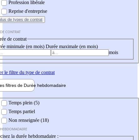
Profession libérale
Reprise d'entreprise
plus
de types de contrat
 DE CONTRAT
ée de contrat
ée minimale (en mois)
Durée maximale (en mois)
mois
er
le filtre du type de contrat
les filtres de
Durée hebdo
madaire
 hebdomadaire
Temps plein (5)
Temps partiel
Non renseignée (18)
 HEBDOMADAIRE
cisez la durée hebdomadaire :