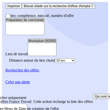
Imprimer
Besoin d'aide sur la recherche d'offres d'emploi ?
Métier, compétence, mot-clé, numéro d'offre
Lieu de travail
Distance autour du lieu choisi
Rechercher
des offres
Créer une alerte
Qui sont n
icher uniquement
 offres France Travail
Cette action recharge la liste des offres
les filtres de
Date de création
de l'offre