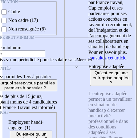
IFICATION
par France travail,
Cap emploi et ses
Cadre
partenaires pour ses
actions concrètes en
Non cadre (17)
faveur du recrutement,
Non renseignée (6)
de l’intégration et de
l’accompagnement de
IRE BRUT MINIMUM
ses collaborateurs en
situation de handicap.
re minimum
Pour en savoir plus,
consultez cet article
.
ssez une périodicité pour le salaire saisi
Entreprise adaptée
NITÉS
Qu'est-ce qu'une
z parmi les 1ers à postuler
entreprise adaptée
?
urquoi serez-vous parmi les
premiers à postuler ?
L'entreprise adaptée
es de plus de 15 jours,
permet à un travailleur
tant moins de 4 candidatures
en situation de
t France Travail est informé)
handicap d'exercer
ICAP
une activité
professionnelle dans
Employeur handi-
des conditions
engagé (1)
adaptées à ses
Qu'est-ce qu'un
capacités. Pour en