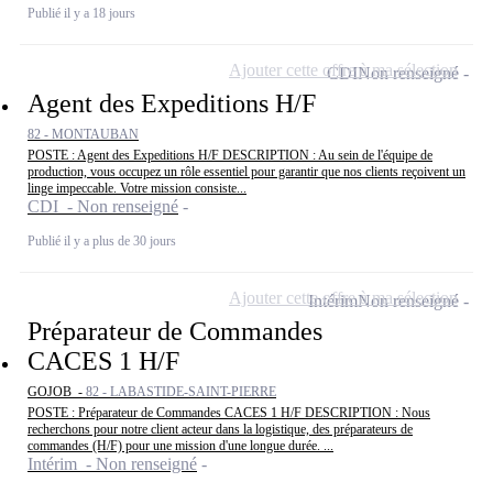
Publié il y a 18 jours
Ajouter cette offre à ma sélection
CDI
Non renseigné
Agent des Expeditions H/F
82 - MONTAUBAN
POSTE : Agent des Expeditions H/F DESCRIPTION : Au sein de l'équipe de
production, vous occupez un rôle essentiel pour garantir que nos clients reçoivent un
linge impeccable. Votre mission consiste...
CDI - Non renseigné
Publié il y a plus de 30 jours
Ajouter cette offre à ma sélection
Intérim
Non renseigné
Préparateur de Commandes
CACES 1 H/F
GOJOB -
82 - LABASTIDE-SAINT-PIERRE
POSTE : Préparateur de Commandes CACES 1 H/F DESCRIPTION : Nous
recherchons pour notre client acteur dans la logistique, des préparateurs de
commandes (H/F) pour une mission d'une longue durée. ...
Intérim - Non renseigné