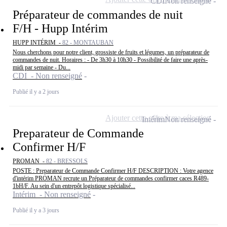
CDI
Non renseigné
Préparateur de commandes de nuit
F/H - Hupp Intérim
HUPP INTÉRIM -
82 - MONTAUBAN
Nous cherchons pour notre client, grossiste de fruits et légumes, un préparateur de
commandes de nuit. Horaires : - De 3h30 à 10h30 - Possibilité de faire une après-
midi par semaine - Du...
CDI - Non renseigné
Publié il y a 2 jours
Ajouter cette offre à ma sélection
Intérim
Non renseigné
Preparateur de Commande
Confirmer H/F
PROMAN -
82 - BRESSOLS
POSTE : Preparateur de Commande Confirmer H/F DESCRIPTION : Votre agence
d'intérim PROMAN recrute un Préparateur de commandes confirmer caces R489-
1bH/F. Au sein d'un entrepôt logistique spécialisé...
Intérim - Non renseigné
Publié il y a 3 jours