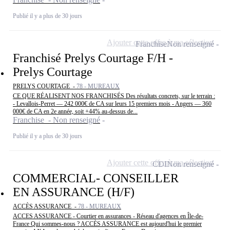
Publié il y a plus de 30 jours
Ajouter cette offre à ma sélection
Franchise
Non renseigné
Franchisé Prelys Courtage F/H -
Prelys Courtage
PRELYS COURTAGE -
78 - MUREAUX
CE QUE RÉALISENT NOS FRANCHISÉS Des résultats concrets, sur le terrain :
- Levallois-Perret — 242 000€ de CA sur leurs 15 premiers mois - Angers — 360
000€ de CA en 2e année, soit +44% au-dessus de...
Franchise - Non renseigné
Publié il y a plus de 30 jours
Ajouter cette offre à ma sélection
CDI
Non renseigné
COMMERCIAL- CONSEILLER
EN ASSURANCE (H/F)
ACCÈS ASSURANCE -
78 - MUREAUX
ACCES ASSURANCE - Courtier en assurances - Réseau d'agences en Île-de-
France Qui sommes-nous ? ACCÈS ASSURANCE est aujourd'hui le premier