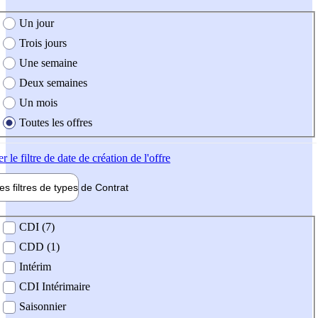
e création de l'offre
Un jour
Trois jours
Une semaine
Deux semaines
Un mois
Toutes les offres
er
le filtre de date de création de l'offre
les filtres de types de
Contrat
de contrat
CDI (7)
CDD (1)
Intérim
CDI Intérimaire
Saisonnier