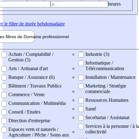
heures
er
le filtre de durée hebdomadaire
les filtres de
Domaine pro
fessionnel
ne professionel
Achats / Comptabilité /
Industrie (3)
Gestion (5)
Informatique /
Arts / Artisanat d'art
Télécommunication
Banque / Assurance (6)
Installation / Maintenance
Bâtiment / Travaux Publics
Marketing / Stratégie
commerciale
Commerce / Vente
Ressources Humaines
Communication / Multimédia
Santé
Conseil / Etudes
Secrétariat / Assistanat
Direction d'entreprise
Services à la personne / à l
Espaces verts et naturels /
collectivité
Agriculture / Pêche / Soins aux