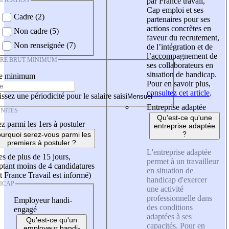
IFICATION
par France travail,
Cap emploi et ses
Cadre (2)
partenaires pour ses
actions concrètes en
Non cadre (5)
faveur du recrutement,
Non renseignée (7)
de l’intégration et de
l’accompagnement de
IRE BRUT MINIMUM
ses collaborateurs en
situation de handicap.
re minimum
Pour en savoir plus,
consultez cet article
.
ssez une périodicité pour le salaire saisi
Entreprise adaptée
NITÉS
Qu'est-ce qu'une
z parmi les 1ers à postuler
entreprise adaptée
?
urquoi serez-vous parmi les
premiers à postuler ?
L'entreprise adaptée
es de plus de 15 jours,
permet à un travailleur
tant moins de 4 candidatures
en situation de
t France Travail est informé)
handicap d'exercer
ICAP
une activité
professionnelle dans
Employeur handi-
des conditions
engagé
adaptées à ses
Qu'est-ce qu'un
capacités. Pour en
employeur handi-