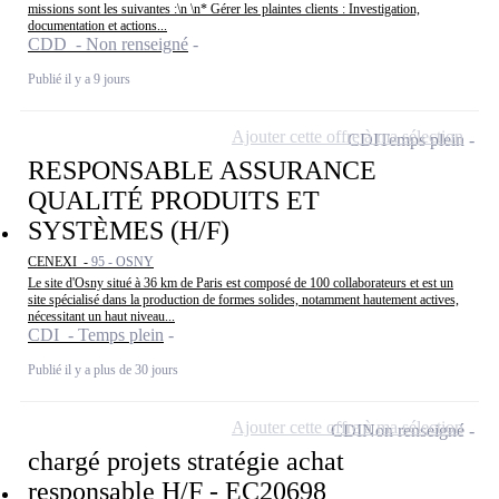
missions sont les suivantes :\n \n* Gérer les plaintes clients : Investigation,
documentation et actions...
CDD - Non renseigné
Publié il y a 9 jours
Ajouter cette offre à ma sélection
CDI
Temps plein
RESPONSABLE ASSURANCE
QUALITÉ PRODUITS ET
SYSTÈMES (H/F)
CENEXI -
95 - OSNY
Le site d'Osny situé à 36 km de Paris est composé de 100 collaborateurs et est un
site spécialisé dans la production de formes solides, notamment hautement actives,
nécessitant un haut niveau...
CDI - Temps plein
Publié il y a plus de 30 jours
Ajouter cette offre à ma sélection
CDI
Non renseigné
chargé projets stratégie achat
responsable H/F - EC20698