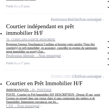
Publié il y a 25 jours
Ajouter cette offre à ma sélection
Profession libérale
Non renseigné
Courtier indépendant en prêt
immobilier H/F
78 - CONFLANS-SAINTE-HONORINE
Rejoignez l'agence Vousfinancer Conflans et boostez votre carrière !Vous êtes
courtier(e) en prêt immobilier, en assurance, conseiller en gestion du patrimoine,
agent immobilier ou issu(e) d'un...
Profession libérale - Non renseigné
Publié il y a 17 jours
Ajouter cette offre à ma sélection
CDI
Non renseigné
Courtier en Prêt Immobilier H/F
IMMOBANQUES -
95 - PONTOISE
POSTE : Courtier en Prêt Immobilier H/F DESCRIPTION : Depuis 45 ans, notre
Groupe est engagé dans une vision claire et sans compromis des métiers et de
l'immobilier. Intimement convaincus que les...
CDI - Non renseigné