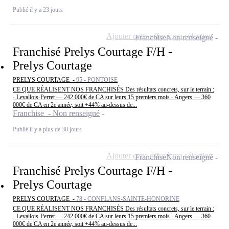
Publié il y a 23 jours
Ajouter cette offre à ma sélection
Franchise
Non renseigné
Franchisé Prelys Courtage F/H -
Prelys Courtage
PRELYS COURTAGE -
95 - PONTOISE
CE QUE RÉALISENT NOS FRANCHISÉS Des résultats concrets, sur le terrain :
- Levallois-Perret — 242 000€ de CA sur leurs 15 premiers mois - Angers — 360
000€ de CA en 2e année, soit +44% au-dessus de...
Franchise - Non renseigné
Publié il y a plus de 30 jours
Ajouter cette offre à ma sélection
Franchise
Non renseigné
Franchisé Prelys Courtage F/H -
Prelys Courtage
PRELYS COURTAGE -
78 - CONFLANS-SAINTE-HONORINE
CE QUE RÉALISENT NOS FRANCHISÉS Des résultats concrets, sur le terrain :
- Levallois-Perret — 242 000€ de CA sur leurs 15 premiers mois - Angers — 360
000€ de CA en 2e année, soit +44% au-dessus de...