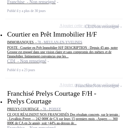
Franchise - Non renseigné
Publié il y a plus de 30 jours
Ajouter cette offre à ma sélection
CDI
Non renseigné
Courtier en Prêt Immobilier H/F
IMMOBANQUES -
78 - MEULAN-EN-YVELINES
POSTE : Courtier en Prêt Immobilier H/F DESCRIPTION : Depuis 45 ans, notre
Groupe est engagé dans une vision claire et sans compromis des métiers et de
l'immobilier. Intimement convaincus que les...
CDI - Non renseigné
Publié il y a 23 jours
Ajouter cette offre à ma sélection
Franchise
Non renseigné
Franchisé Prelys Courtage F/H -
Prelys Courtage
PRELYS COURTAGE -
78 - POISSY
CE QUE RÉALISENT NOS FRANCHISÉS Des résultats concrets, sur le terrain :
- Levallois-Perret — 242 000€ de CA sur leurs 15 premiers mois - Angers — 360
000€ de CA en 2e année, soit +44% au-dessus de...
Franchise - Non renseigné