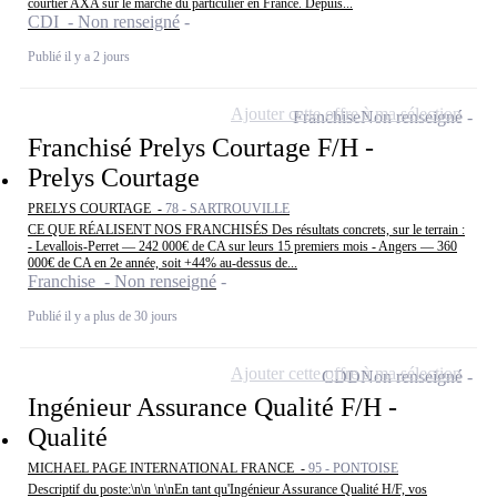
courtier AXA sur le marché du particulier en France. Depuis...
CDI - Non renseigné
Publié il y a 2 jours
Ajouter cette offre à ma sélection
Franchise
Non renseigné
Franchisé Prelys Courtage F/H -
Prelys Courtage
PRELYS COURTAGE -
78 - SARTROUVILLE
CE QUE RÉALISENT NOS FRANCHISÉS Des résultats concrets, sur le terrain :
- Levallois-Perret — 242 000€ de CA sur leurs 15 premiers mois - Angers — 360
000€ de CA en 2e année, soit +44% au-dessus de...
Franchise - Non renseigné
Publié il y a plus de 30 jours
Ajouter cette offre à ma sélection
CDD
Non renseigné
Ingénieur Assurance Qualité F/H -
Qualité
MICHAEL PAGE INTERNATIONAL FRANCE -
95 - PONTOISE
Descriptif du poste:\n\n \n\nEn tant qu'Ingénieur Assurance Qualité H/F, vos