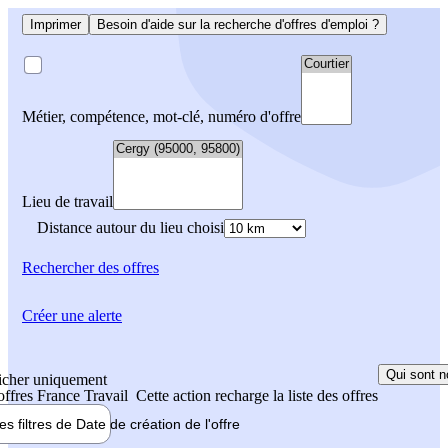
Imprimer
Besoin d'aide sur la recherche d'offres d'emploi ?
Métier, compétence, mot-clé, numéro d'offre
Lieu de travail
Distance autour du lieu choisi
Rechercher
des offres
Créer une alerte
Qui sont n
icher uniquement
 offres France Travail
Cette action recharge la liste des offres
les filtres de
Date de création
de l'offre