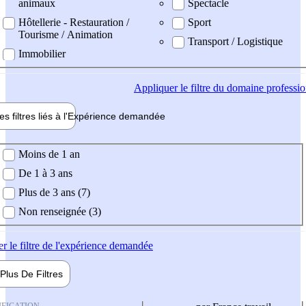
animaux
Spectacle
Hôtellerie - Restauration /
Sport
Tourisme / Animation
Transport / Logistique
Immobilier
Appliquer
le filtre du domaine professi
es filtres liés à l'
Expérience
demandée
ience demandée
Moins de 1 an
De 1 à 3 ans
Plus de 3 ans (7)
Non renseignée (3)
er
le filtre de l'expérience demandée
Plus De
Filtres