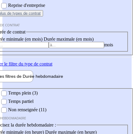
Reprise d'entreprise
plus
de types de contrat
 DE CONTRAT
ée de contrat
ée minimale (en mois)
Durée maximale (en mois)
mois
er
le filtre du type de contrat
les filtres de
Durée hebdo
madaire
 hebdomadaire
Temps plein (3)
Temps partiel
Non renseignée (11)
 HEBDOMADAIRE
cisez la durée hebdomadaire :
ée minimale (en heure)
Durée maximale (en heure)