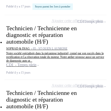
Publié il y a 17 jours
Soyez parmi les 1ers à postuler
Ajouter cette offre à ma sélection
CDI
Temps plein
Technicien / Technicienne en
diagnostic et réparation
automobile (H/F)
SOPRAD & DIAG -
95 - ST OUEN L AUMONE
Notre société spécialisée dans la mécanique industriel, conné par son succès dans la
rectification et La rénovation totale du moteur. Notre atelier propose aussi un service
de diagnostic auto at...
CDI - Temps plein
Publié il y a 15 jours
Ajouter cette offre à ma sélection
CDI
Temps plein
Technicien / Technicienne en
diagnostic et réparation
automobile (H/F)