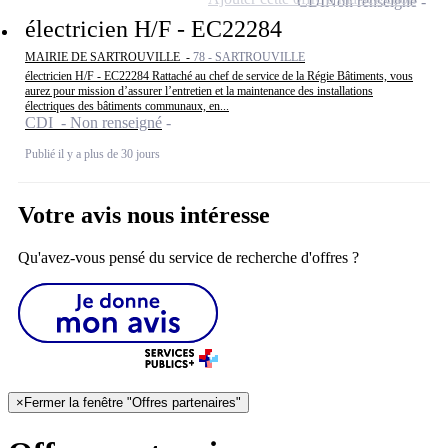
CDI
Non renseigné
électricien H/F - EC22284
MAIRIE DE SARTROUVILLE -
78 - SARTROUVILLE
électricien H/F - EC22284 Rattaché au chef de service de la Régie Bâtiments, vous
aurez pour mission d’assurer l’entretien et la maintenance des installations
électriques des bâtiments communaux, en...
CDI - Non renseigné
Publié il y a plus de 30 jours
Votre avis nous intéresse
Qu'avez-vous pensé du service de recherche d'offres ?
×
Fermer la fenêtre "Offres partenaires"