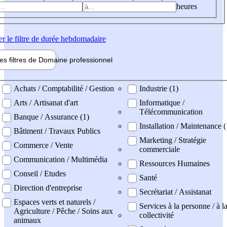
heures
er
le filtre de durée hebdomadaire
les filtres de
Domaine pro
fessionnel
ne professionel
Achats / Comptabilité / Gestion
Industrie (1)
Arts / Artisanat d'art
Informatique /
Télécommunication
Banque / Assurance (1)
Installation / Maintenance 
Bâtiment / Travaux Publics
Marketing / Stratégie
Commerce / Vente
commerciale
Communication / Multimédia
Ressources Humaines
Conseil / Etudes
Santé
Direction d'entreprise
Secrétariat / Assistanat
Espaces verts et naturels /
Services à la personne / à l
Agriculture / Pêche / Soins aux
collectivité
animaux