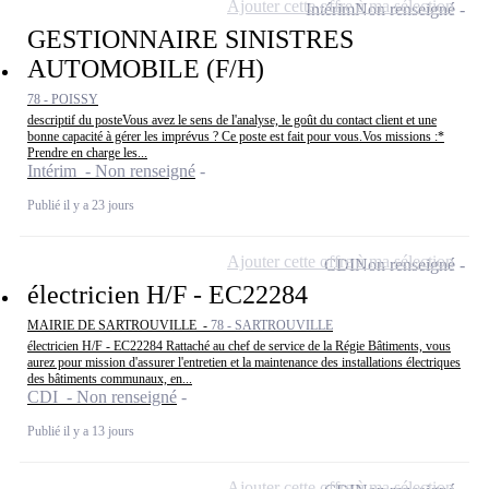
Ajouter cette offre à ma sélection
Intérim
Non renseigné
GESTIONNAIRE SINISTRES
AUTOMOBILE (F/H)
78 - POISSY
descriptif du posteVous avez le sens de l'analyse, le goût du contact client et une
bonne capacité à gérer les imprévus ? Ce poste est fait pour vous.Vos missions :*
Prendre en charge les...
Intérim - Non renseigné
Publié il y a 23 jours
Ajouter cette offre à ma sélection
CDI
Non renseigné
électricien H/F - EC22284
MAIRIE DE SARTROUVILLE -
78 - SARTROUVILLE
électricien H/F - EC22284 Rattaché au chef de service de la Régie Bâtiments, vous
aurez pour mission d'assurer l'entretien et la maintenance des installations électriques
des bâtiments communaux, en...
CDI - Non renseigné
Publié il y a 13 jours
Ajouter cette offre à ma sélection