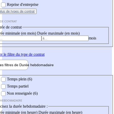
Reprise d'entreprise
plus
de types de contrat
 DE CONTRAT
ée de contrat
ée minimale (en mois)
Durée maximale (en mois)
mois
er
le filtre du type de contrat
les filtres de
Durée hebdo
madaire
 hebdomadaire
Temps plein (6)
Temps partiel
Non renseignée (6)
 HEBDOMADAIRE
cisez la durée hebdomadaire :
ée minimale (en heure)
Durée maximale (en heure)