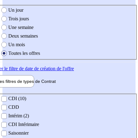
e création de l'offre
Un jour
Trois jours
Une semaine
Deux semaines
Un mois
Toutes les offres
er
le filtre de date de création de l'offre
les filtres de types de
Contrat
de contrat
CDI (10)
CDD
Intérim (2)
CDI Intérimaire
Saisonnier