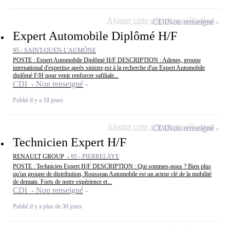
Ajouter cette offre à ma sélection
CDI
Non renseigné
Expert Automobile Diplômé H/F
95 - SAINT-OUEN-L'AUMÔNE
POSTE : Expert Automobile Diplômé H/F DESCRIPTION : Adenes, groupe
international d'expertise après sinistre,est à la recherche d'un Expert Automobile
diplômé F/H pour venir renforcer safiliale...
CDI - Non renseigné
Publié il y a 18 jours
Ajouter cette offre à ma sélection
CDI
Non renseigné
Technicien Expert H/F
RENAULT GROUP -
95 - PIERRELAYE
POSTE : Technicien Expert H/F DESCRIPTION : Qui sommes-nous ? Bien plus
qu'un groupe de distribution, Rousseau Automobile est un acteur clé de la mobilité
de demain. Forts de notre expérience et...
CDI - Non renseigné
Publié il y a plus de 30 jours