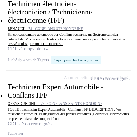
Technicien électricien-
électronicien / Technicienne
électricienne (H/F)
RENAULT -
78 - CONFLANS STE HONORINE
Un concessionnaire automobile sur Conflans recherche un électromécanicien
automobile. Vos missions: Toutes activités de maintenance préventive et corrective
des véhicules, portant sur : . moteurs...
CDI - Temps plein
Publié il y a plus de 30 jours
Soyez parmi les 1ers à postuler
Ajouter cette offre à ma sélection
CDI
Non renseigné
Technicien Expert Automobile -
Conflans H/F
OPENSOURCING -
78 - CONFLANS-SAINTE-HONORINE
POSTE : Technicien Expert Automobile - Conflans H/F DESCRIPTION : Vos
missions * Effectuer les diagnostics des pannes courantes (électriques, électroniques
de premier niveau de complexité ou...
CDI - Non renseigné
Publié hier