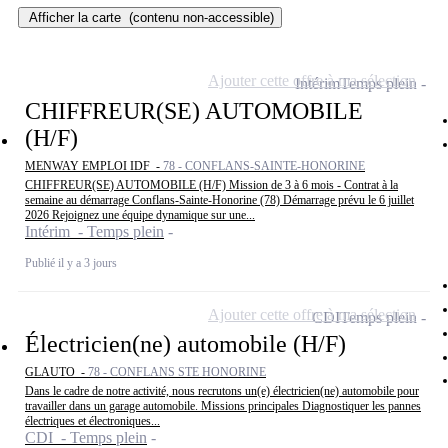
Afficher la carte
(contenu non-accessible)
Ajouter cette offre à ma sélection
Intérim
Temps plein
CHIFFREUR(SE) AUTOMOBILE
(H/F)
MENWAY EMPLOI IDF -
78 - CONFLANS-SAINTE-HONORINE
CHIFFREUR(SE) AUTOMOBILE (H/F) Mission de 3 à 6 mois - Contrat à la
semaine au démarrage Conflans-Sainte-Honorine (78) Démarrage prévu le 6 juillet
2026 Rejoignez une équipe dynamique sur une...
Intérim - Temps plein
Publié il y a 3 jours
Ajouter cette offre à ma sélection
CDI
Temps plein
Électricien(ne) automobile (H/F)
GLAUTO -
78 - CONFLANS STE HONORINE
Dans le cadre de notre activité, nous recrutons un(e) électricien(ne) automobile pour
travailler dans un garage automobile. Missions principales Diagnostiquer les pannes
électriques et électroniques...
CDI - Temps plein