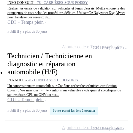
INEO CONSULT -
78 - CARRIÈRES-SOUS-POISSY
Réaliser les essais de validation sur véhicules et bancs d'essais. Mettre en œuvre des
campagnes de tests selon les procédures définies. Utiliser CANalyzer et DiagAlyser
pour l'analyse des réseaux de...
CDI - Temps plein
Publié il y a plus de 30 jours
Ajouter cette offre à ma sélection
CDI
Temps plein
Technicien / Technicienne en
diagnostic et réparation
automobile (H/F)
RENAULT -
78 - CONFLANS STE HONORINE
Un concessionnaire automobile sur Conflans recherche technicien certification
Cotech . Vos missions : - Interventions sur véhicules électriques et spécifiques ou
sur systèmes GPL ou GNV ou sur...
CDI - Temps plein
Publié il y a plus de 30 jours
Soyez parmi les 1ers à postuler
Ajouter cette offre à ma sélection
CDI
Temps plein