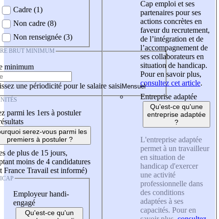
Cap emploi et ses
Cadre (1)
partenaires pour ses
actions concrètes en
Non cadre (8)
faveur du recrutement,
Non renseignée (3)
de l’intégration et de
l’accompagnement de
IRE BRUT MINIMUM
ses collaborateurs en
situation de handicap.
re minimum
Pour en savoir plus,
consultez cet article
.
ssez une périodicité pour le salaire saisi
Entreprise adaptée
NITÉS
Qu'est-ce qu'une
z parmi les 1ers à postuler
entreprise adaptée
résultats
?
urquoi serez-vous parmi les
L'entreprise adaptée
premiers à postuler ?
permet à un travailleur
es de plus de 15 jours,
en situation de
tant moins de 4 candidatures
handicap d'exercer
t France Travail est informé)
une activité
ICAP
professionnelle dans
des conditions
Employeur handi-
adaptées à ses
engagé
capacités. Pour en
Qu'est-ce qu'un
savoir plus,
consultez