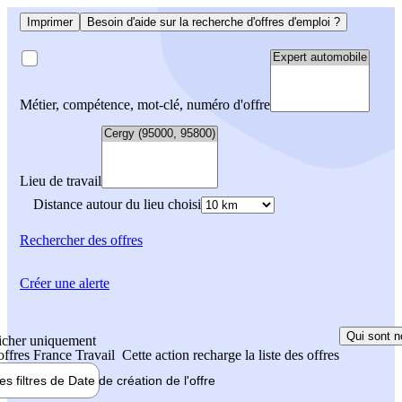
Imprimer
Besoin d'aide sur la recherche d'offres d'emploi ?
Métier, compétence, mot-clé, numéro d'offre
Lieu de travail
Distance autour du lieu choisi
Rechercher
des offres
Créer une alerte
Qui sont n
icher uniquement
 offres France Travail
Cette action recharge la liste des offres
les filtres de
Date de création
de l'offre