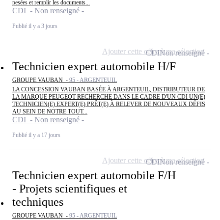
pesées et remplir les documents...
CDI - Non renseigné
Publié il y a 3 jours
Ajouter cette offre à ma sélection
CDI
Non renseigné
Technicien expert automobile H/F
GROUPE VAUBAN -
95 - ARGENTEUIL
LA CONCESSION VAUBAN BASÉE À ARGENTEUIL, DISTRIBUTEUR DE
LA MARQUE PEUGEOT RECHERCHE DANS LE CADRE D'UN CDI UN(E)
TECHNICIEN(E) EXPERT(E) PRÊT(E) À RELEVER DE NOUVEAUX DÉFIS
AU SEIN DE NOTRE TOUT...
CDI - Non renseigné
Publié il y a 17 jours
Ajouter cette offre à ma sélection
CDI
Non renseigné
Technicien expert automobile F/H
- Projets scientifiques et
techniques
GROUPE VAUBAN -
95 - ARGENTEUIL