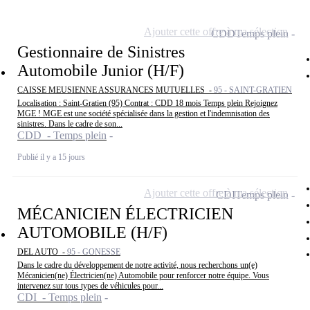
Ajouter cette offre à ma sélection
CDD
Temps plein
Gestionnaire de Sinistres
Automobile Junior (H/F)
CAISSE MEUSIENNE ASSURANCES MUTUELLES -
95 - SAINT-GRATIEN
Localisation : Saint-Gratien (95) Contrat : CDD 18 mois Temps plein Rejoignez
MGE ! MGE est une société spécialisée dans la gestion et l'indemnisation des
sinistres. Dans le cadre de son...
CDD - Temps plein
Publié il y a 15 jours
Ajouter cette offre à ma sélection
CDI
Temps plein
MÉCANICIEN ÉLECTRICIEN
AUTOMOBILE (H/F)
DEL AUTO -
95 - GONESSE
Dans le cadre du développement de notre activité, nous recherchons un(e)
Mécanicien(ne) Électricien(ne) Automobile pour renforcer notre équipe. Vous
intervenez sur tous types de véhicules pour...
CDI - Temps plein