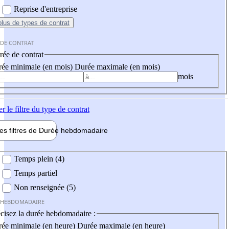
Reprise d'entreprise
plus
de types de contrat
 DE CONTRAT
ée de contrat
ée minimale (en mois)
Durée maximale (en mois)
mois
er
le filtre du type de contrat
les filtres de
Durée hebdo
madaire
 hebdomadaire
Temps plein (4)
Temps partiel
Non renseignée (5)
 HEBDOMADAIRE
cisez la durée hebdomadaire :
ée minimale (en heure)
Durée maximale (en heure)