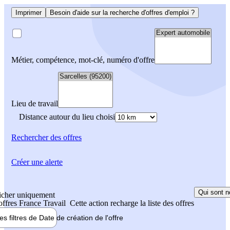
Imprimer
Besoin d'aide sur la recherche d'offres d'emploi ?
Métier, compétence, mot-clé, numéro d'offre
Lieu de travail
Distance autour du lieu choisi
Rechercher
des offres
Créer une alerte
Qui sont n
icher uniquement
 offres France Travail
Cette action recharge la liste des offres
les filtres de
Date de création
de l'offre