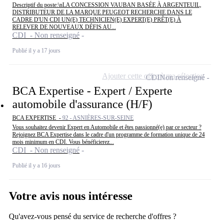
Descriptif du poste:\nLA CONCESSION VAUBAN BASÉE À ARGENTEUIL,
DISTRIBUTEUR DE LA MARQUE PEUGEOT RECHERCHE DANS LE
CADRE D'UN CDI UN(E) TECHNICIEN(E) EXPERT(E) PRÊT(E) À
RELEVER DE NOUVEAUX DÉFIS AU...
CDI - Non renseigné
Publié il y a 17 jours
Ajouter cette offre à ma sélection
CDI
Non renseigné
BCA Expertise - Expert / Experte
automobile d'assurance (H/F)
BCA EXPERTISE -
92 - ASNIÈRES-SUR-SEINE
Vous souhaitez devenir Expert en Automobile et êtes passionné(e) par ce secteur ?
Rejoignez BCA Expertise dans le cadre d'un programme de formation unique de 24
mois minimum en CDI. Vous bénéficierez...
CDI - Non renseigné
Publié il y a 16 jours
Votre avis nous intéresse
Qu'avez-vous pensé du service de recherche d'offres ?