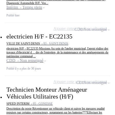
Diagnostic Automobile H/F. Vos...
Intérim - Temps plein
Publié hier
Ajouter cette offre à ma sélection
CDD
Non renseigné
electricien H/F - EC22135
VILLE DE SAINT-DENIS -
93 - SAINT-DENIS
electricien H/F - EC22135 Missions Au sein de l'atelier municipal, l'agent réalise des
travaux d'électricité d ... dre de l'entretien, de la maintenance et des aménagements du
patrimoine communal,...
CDD - Non renseigné
Publié il y a plus de 30 jours
Ajouter cette offre à ma sélection
CDI
Non renseigné
Technicien Monteur Aménageur
Véhicules Utilitaires (H/F)
SPEED INTERIM -
95 - GONESSE
Description du poste Réceptionner un véhicule client et suivre les mesures qualité
requises par certains constructeurs, notamment sur les batteries***Effectuer les