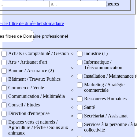
heures
er
le filtre de durée hebdomadaire
les filtres de
Domaine pro
fessionnel
ne professionel
Achats / Comptabilité / Gestion
Industrie (1)
Arts / Artisanat d'art
Informatique /
Télécommunication
Banque / Assurance (2)
Installation / Maintenance (
Bâtiment / Travaux Publics
Marketing / Stratégie
Commerce / Vente
commerciale
Communication / Multimédia
Ressources Humaines
Conseil / Etudes
Santé
Direction d'entreprise
Secrétariat / Assistanat
Espaces verts et naturels /
Services à la personne / à l
Agriculture / Pêche / Soins aux
collectivité
animaux