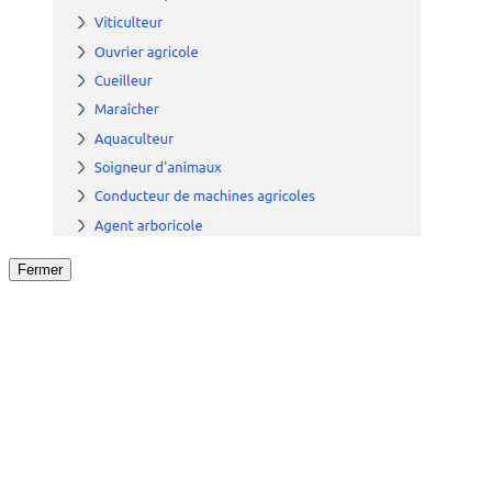
Fermer
Fermer
le détail de l'offre
/
Offre
sur
Offre précéden