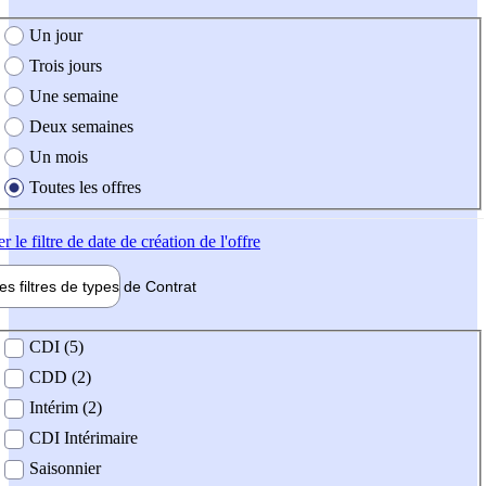
e création de l'offre
Un jour
Trois jours
Une semaine
Deux semaines
Un mois
Toutes les offres
er
le filtre de date de création de l'offre
les filtres de types de
Contrat
de contrat
CDI (5)
CDD (2)
Intérim (2)
CDI Intérimaire
Saisonnier