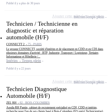
Publié il y a plus de 30 jours
Ajouter cette offre à ma sélection
Intérim
Temps plein
Technicien / Technicienne en
diagnostic et réparation
automobile (H/F)
CONNECTT 2 -
75 - PARIS
Le groupe CONNECTT, société d'intérim et de placement en CDD et en CDI dans
plusieurs domaines d'activité : BTP, Industrie, Transport / Logistique, Tertiaire,
Informatique et Hôtellerie /...
Intérim - Temps plein
Publié il y a 22 jours
Ajouter cette offre à ma sélection
Intérim
Temps plein
Technicien Diagnostique
Automobile (H/F)
ZEL RH -
92 - BOIS-COLOMBES
Aquila RH Pantin, cabinet de recrutement spécialisé en CDI, CDD et intérim,
recherche pour l'un de ses clients basé à Bois-Colombes (92) un(e) Technicien(ne)