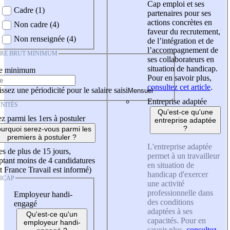
Cap emploi et ses
Cadre (1)
partenaires pour ses
actions concrètes en
Non cadre (4)
faveur du recrutement,
Non renseignée (4)
de l’intégration et de
l’accompagnement de
IRE BRUT MINIMUM
ses collaborateurs en
situation de handicap.
re minimum
Pour en savoir plus,
consultez cet article
.
ssez une périodicité pour le salaire saisi
Entreprise adaptée
NITÉS
Qu'est-ce qu'une
z parmi les 1ers à postuler
entreprise adaptée
?
urquoi serez-vous parmi les
premiers à postuler ?
L'entreprise adaptée
es de plus de 15 jours,
permet à un travailleur
tant moins de 4 candidatures
en situation de
t France Travail est informé)
handicap d'exercer
ICAP
une activité
professionnelle dans
Employeur handi-
des conditions
engagé
adaptées à ses
Qu'est-ce qu'un
capacités. Pour en
employeur handi-
savoir plus,
consultez