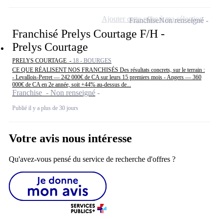
Ajouter cette offre à ma sélection
Franchise
Non renseigné
Franchisé Prelys Courtage F/H -
Prelys Courtage
PRELYS COURTAGE -
18 - BOURGES
CE QUE RÉALISENT NOS FRANCHISÉS Des résultats concrets, sur le terrain :
- Levallois-Perret — 242 000€ de CA sur leurs 15 premiers mois - Angers — 360
000€ de CA en 2e année, soit +44% au-dessus de...
Franchise - Non renseigné
Publié il y a plus de 30 jours
Votre avis nous intéresse
Qu'avez-vous pensé du service de recherche d'offres ?