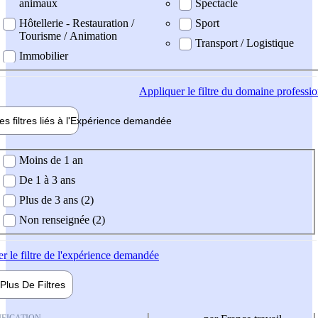
animaux
Spectacle
Hôtellerie - Restauration /
Sport
Tourisme / Animation
Transport / Logistique
Immobilier
Appliquer
le filtre du domaine professi
es filtres liés à l'
Expérience
demandée
ience demandée
Moins de 1 an
De 1 à 3 ans
Plus de 3 ans (2)
Non renseignée (2)
er
le filtre de l'expérience demandée
Plus De
Filtres