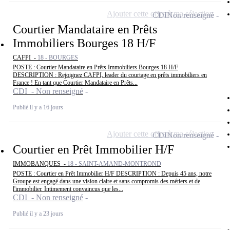
Ajouter cette offre à ma sélection
CDI
Non renseigné
Courtier Mandataire en Prêts
Immobiliers Bourges 18 H/F
CAFPI -
18 - BOURGES
POSTE : Courtier Mandataire en Prêts Immobiliers Bourges 18 H/F
DESCRIPTION : Rejoignez CAFPI, leader du courtage en prêts immobiliers en
France ! En tant que Courtier Mandataire en Prêts...
CDI - Non renseigné
Publié il y a 16 jours
Ajouter cette offre à ma sélection
CDI
Non renseigné
Courtier en Prêt Immobilier H/F
IMMOBANQUES -
18 - SAINT-AMAND-MONTROND
POSTE : Courtier en Prêt Immobilier H/F DESCRIPTION : Depuis 45 ans, notre
Groupe est engagé dans une vision claire et sans compromis des métiers et de
l'immobilier. Intimement convaincus que les...
CDI - Non renseigné
Publié il y a 23 jours