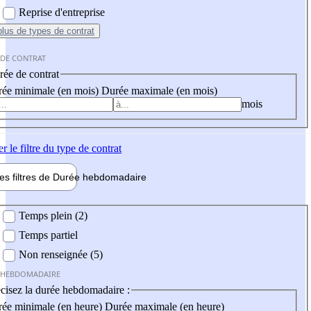
Reprise d'entreprise
plus
de types de contrat
 DE CONTRAT
ée de contrat
ée minimale (en mois)
Durée maximale (en mois)
mois
er
le filtre du type de contrat
les filtres de
Durée hebdo
madaire
 hebdomadaire
Temps plein (2)
Temps partiel
Non renseignée (5)
 HEBDOMADAIRE
cisez la durée hebdomadaire :
ée minimale (en heure)
Durée maximale (en heure)