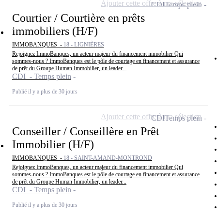
Ajouter cette offre à ma sélection
CDI
Temps plein
Courtier / Courtière en prêts
immobiliers (H/F)
IMMOBANQUES -
18 - LIGNIÈRES
Rejoignez ImmoBanques, un acteur majeur du financement immobilier Qui
sommes-nous ? ImmoBanques est le pôle de courtage en financement et assurance
de prêt du Groupe Human Immobilier, un leader...
CDI - Temps plein
Publié il y a plus de 30 jours
Ajouter cette offre à ma sélection
CDI
Temps plein
Conseiller / Conseillère en Prêt
Immobilier (H/F)
IMMOBANQUES -
18 - SAINT-AMAND-MONTROND
Rejoignez ImmoBanques, un acteur majeur du financement immobilier Qui
sommes-nous ? ImmoBanques est le pôle de courtage en financement et assurance
de prêt du Groupe Human Immobilier, un leader...
CDI - Temps plein
Publié il y a plus de 30 jours