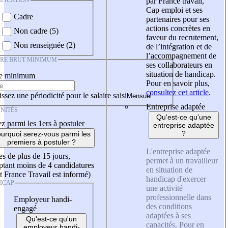
IFICATION
par France travail,
Cap emploi et ses
Cadre
partenaires pour ses
actions concrètes en
Non cadre (5)
faveur du recrutement,
Non renseignée (2)
de l’intégration et de
l’accompagnement de
IRE BRUT MINIMUM
ses collaborateurs en
situation de handicap.
re minimum
Pour en savoir plus,
consultez cet article
.
ssez une périodicité pour le salaire saisi
Entreprise adaptée
NITÉS
Qu'est-ce qu'une
z parmi les 1ers à postuler
entreprise adaptée
?
urquoi serez-vous parmi les
premiers à postuler ?
L'entreprise adaptée
es de plus de 15 jours,
permet à un travailleur
tant moins de 4 candidatures
en situation de
t France Travail est informé)
handicap d'exercer
ICAP
une activité
professionnelle dans
Employeur handi-
des conditions
engagé
adaptées à ses
Qu'est-ce qu'un
capacités. Pour en
employeur handi-