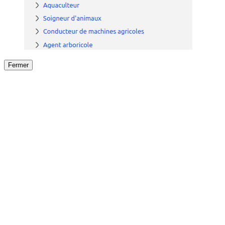
Fermer
Fermer
le détail de l'offre
/
Offre
sur
Offre précéden