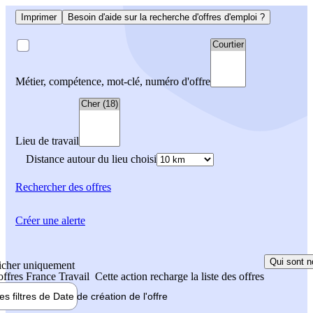
Imprimer
Besoin d'aide sur la recherche d'offres d'emploi ?
Métier, compétence, mot-clé, numéro d'offre
Lieu de travail
Distance autour du lieu choisi
Rechercher
des offres
Créer une alerte
Qui sont n
icher uniquement
 offres France Travail
Cette action recharge la liste des offres
les filtres de
Date de création
de l'offre