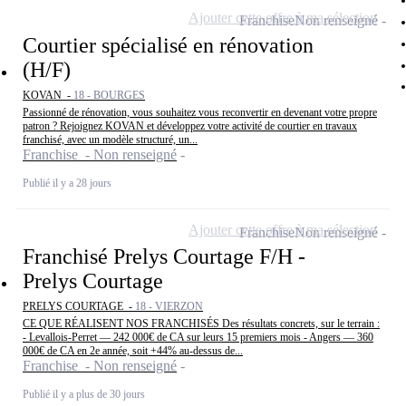
Ajouter cette offre à ma sélection
Franchise
Non renseigné
Courtier spécialisé en rénovation
(H/F)
KOVAN -
18 - BOURGES
Passionné de rénovation, vous souhaitez vous reconvertir en devenant votre propre
patron ? Rejoignez KOVAN et développez votre activité de courtier en travaux
franchisé, avec un modèle structuré, un...
Franchise - Non renseigné
Publié il y a 28 jours
Ajouter cette offre à ma sélection
Franchise
Non renseigné
Franchisé Prelys Courtage F/H -
Prelys Courtage
PRELYS COURTAGE -
18 - VIERZON
CE QUE RÉALISENT NOS FRANCHISÉS Des résultats concrets, sur le terrain :
- Levallois-Perret — 242 000€ de CA sur leurs 15 premiers mois - Angers — 360
000€ de CA en 2e année, soit +44% au-dessus de...
Franchise - Non renseigné
Publié il y a plus de 30 jours