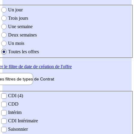
e création de l'offre
Un jour
Trois jours
Une semaine
Deux semaines
Un mois
Toutes les offres
er
le filtre de date de création de l'offre
les filtres de types de
Contrat
de contrat
CDI (4)
CDD
Intérim
CDI Intérimaire
Saisonnier