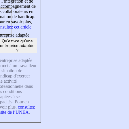
 l’intégration et de
’accompagnement de
s collaborateurs en
tuation de handicap.
ur en savoir plus,
nsultez cet article
.
treprise adaptée
Qu'est-ce qu'une
entreprise adaptée
?
entreprise adaptée
rmet à un travailleur
 situation de
ndicap d'exercer
e activité
ofessionnelle dans
s conditions
aptées à ses
pacités. Pour en
voir plus,
consultez
 site de l’UNEA
.