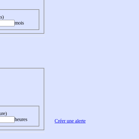
s)
mois
ure)
heures
Créer une alerte