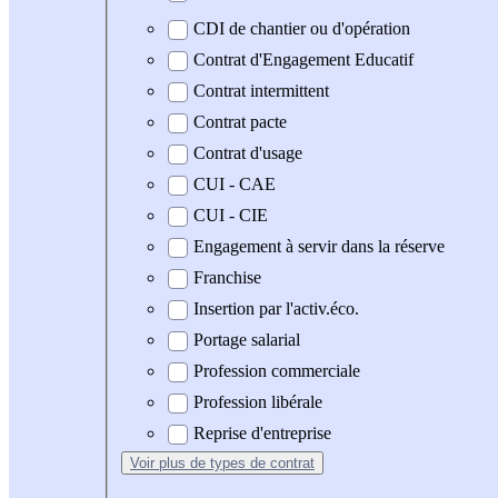
CDI de chantier ou d'opération
Contrat d'Engagement Educatif
Contrat intermittent
Contrat pacte
Contrat d'usage
CUI - CAE
CUI - CIE
Engagement à servir dans la réserve
Franchise
Insertion par l'activ.éco.
Portage salarial
Profession commerciale
Profession libérale
Reprise d'entreprise
Voir plus
de types de contrat