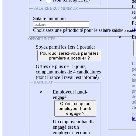
de
l
SALAIRE BRUT MINIMUM
se
si
Salaire minimum
Po
co
Choisissez une périodicité pour le salaire saisi
En
OPPORTUNITÉS
Soyez parmi les 1ers à postuler
Pourquoi serez-vous parmi les
premiers à postuler ?
L'
Offres de plus de 15 jours,
pe
comptant moins de 4 candidatures
en
(dont France Travail est informé)
ha
HANDICAP
un
pr
Employeur handi-
de
engagé
ad
Qu'est-ce qu'un
ca
employeur handi-
sa
engagé ?
le
Un employeur handi-
engagé est un
employeur reconnu