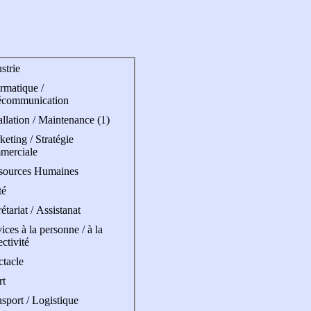
strie
rmatique /
écommunication
allation / Maintenance (1)
eting / Stratégie
merciale
sources Humaines
té
étariat / Assistanat
ices à la personne / à la
ectivité
ctacle
rt
sport / Logistique