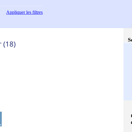
Appliquer
les filtres
S
 (18)