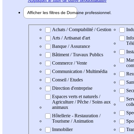
Appliquer
le filtre de durée hebdomadaire
Afficher les filtres de
Domaine pro
fessionnel
Domaine professionel
Achats / Comptabilité / Gestion
Indu
Arts / Artisanat d'art
Info
Tél
Banque / Assurance
Inst
Bâtiment / Travaux Publics
Mark
Commerce / Vente
com
Communication / Multimédia
Res
Conseil / Etudes
San
Direction d'entreprise
Secr
Espaces verts et naturels /
Serv
Agriculture / Pêche / Soins aux
coll
animaux
Spe
Hôtellerie - Restauration /
Tourisme / Animation
Spo
Immobilier
Tran