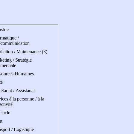
strie
rmatique /
écommunication
allation / Maintenance (3)
eting / Stratégie
merciale
sources Humaines
té
étariat / Assistanat
ices à la personne / à la
ectivité
ctacle
rt
sport / Logistique