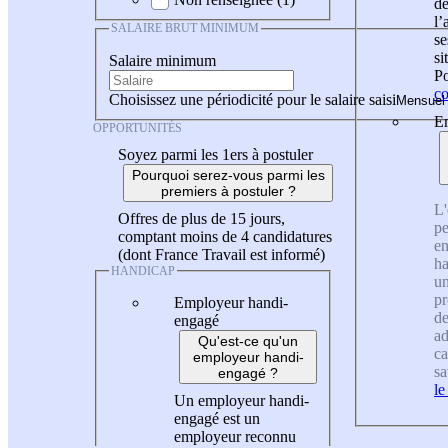
de
l
SALAIRE BRUT MINIMUM
se
si
Salaire minimum
Po
co
Choisissez une périodicité pour le salaire saisi
En
OPPORTUNITÉS
Soyez parmi les 1ers à postuler
Pourquoi serez-vous parmi les
premiers à postuler ?
L'
Offres de plus de 15 jours,
pe
comptant moins de 4 candidatures
en
(dont France Travail est informé)
ha
HANDICAP
un
pr
Employeur handi-
de
engagé
ad
Qu'est-ce qu'un
ca
employeur handi-
sa
engagé ?
le
Un employeur handi-
engagé est un
employeur reconnu