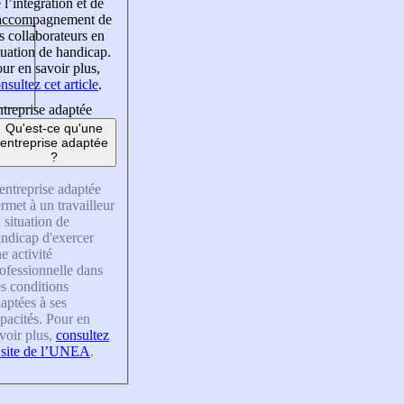
 l’intégration et de
’accompagnement de
s collaborateurs en
tuation de handicap.
ur en savoir plus,
nsultez cet article
.
treprise adaptée
Qu'est-ce qu'une
entreprise adaptée
?
entreprise adaptée
rmet à un travailleur
 situation de
ndicap d'exercer
e activité
ofessionnelle dans
s conditions
aptées à ses
pacités. Pour en
voir plus,
consultez
 site de l’UNEA
.