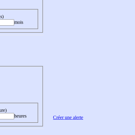
s)
mois
ure)
heures
Créer une alerte