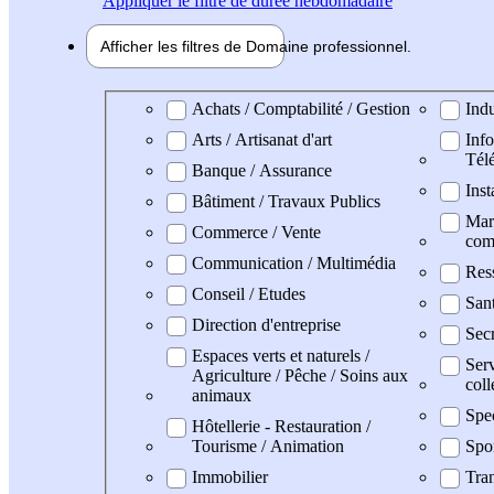
Appliquer
le filtre de durée hebdomadaire
Afficher les filtres de
Domaine pro
fessionnel
Domaine professionel
Achats / Comptabilité / Gestion
Indu
Arts / Artisanat d'art
Info
Tél
Banque / Assurance
Inst
Bâtiment / Travaux Publics
Mark
Commerce / Vente
com
Communication / Multimédia
Res
Conseil / Etudes
San
Direction d'entreprise
Secr
Espaces verts et naturels /
Serv
Agriculture / Pêche / Soins aux
coll
animaux
Spe
Hôtellerie - Restauration /
Tourisme / Animation
Spo
Immobilier
Tran