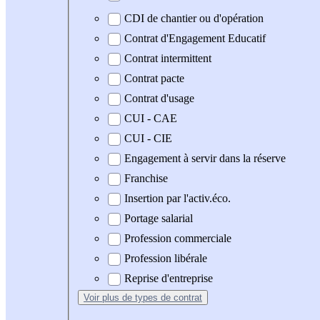
CDI de chantier ou d'opération
Contrat d'Engagement Educatif
Contrat intermittent
Contrat pacte
Contrat d'usage
CUI - CAE
CUI - CIE
Engagement à servir dans la réserve
Franchise
Insertion par l'activ.éco.
Portage salarial
Profession commerciale
Profession libérale
Reprise d'entreprise
Voir plus
de types de contrat