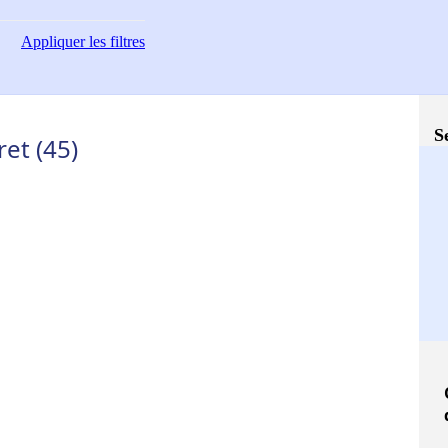
Appliquer
les filtres
S
et (45)