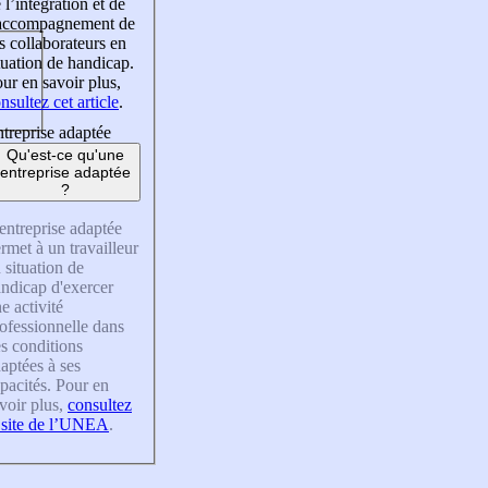
 l’intégration et de
’accompagnement de
s collaborateurs en
tuation de handicap.
ur en savoir plus,
nsultez cet article
.
treprise adaptée
Qu'est-ce qu'une
entreprise adaptée
?
entreprise adaptée
rmet à un travailleur
 situation de
ndicap d'exercer
e activité
ofessionnelle dans
s conditions
aptées à ses
pacités. Pour en
voir plus,
consultez
 site de l’UNEA
.