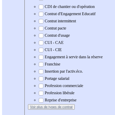
CDI de chantier ou d'opération
Contrat d'Engagement Educatif
Contrat intermittent
Contrat pacte
Contrat d'usage
CUI - CAE
CUI - CIE
Engagement à servir dans la réserve
Franchise
Insertion par l'activ.éco.
Portage salarial
Profession commerciale
Profession libérale
Reprise d'entreprise
Voir plus
de types de contrat