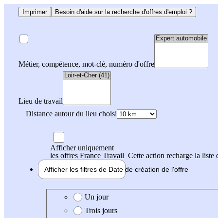
Imprimer
Besoin d'aide sur la recherche d'offres d'emploi ?
Métier, compétence, mot-clé, numéro d'offre
Lieu de travail
Distance autour du lieu choisi
Afficher uniquement
les offres France Travail
Cette action recharge la liste 
Afficher les filtres de
Date de création
de l'offre
Date de création de l'offre
Un jour
Trois jours