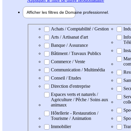
Appliquer
le filtre de durée hebdomadaire
Afficher les filtres de
Domaine pro
fessionnel
Domaine professionel
Achats / Comptabilité / Gestion
Indu
Arts / Artisanat d'art
Info
Tél
Banque / Assurance
Inst
Bâtiment / Travaux Publics
Mark
Commerce / Vente
com
Communication / Multimédia
Res
Conseil / Etudes
San
Direction d'entreprise
Secr
Espaces verts et naturels /
Serv
Agriculture / Pêche / Soins aux
coll
animaux
Spe
Hôtellerie - Restauration /
Tourisme / Animation
Spo
Immobilier
Tran