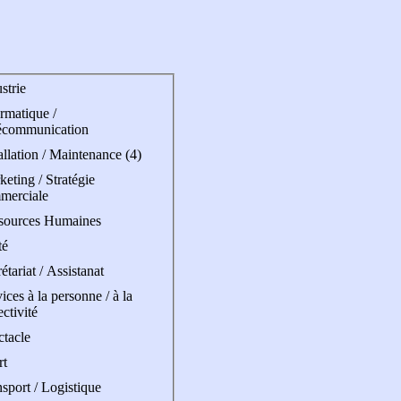
strie
rmatique /
écommunication
allation / Maintenance (4)
eting / Stratégie
merciale
sources Humaines
té
étariat / Assistanat
ices à la personne / à la
ectivité
ctacle
rt
sport / Logistique