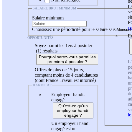
de
l
SALAIRE BRUT MINIMUM
se
si
Salaire minimum
Po
co
Choisissez une périodicité pour le salaire saisi
En
OPPORTUNITÉS
Soyez parmi les 1ers à postuler
(1)
résultats
Pourquoi serez-vous parmi les
L'
premiers à postuler ?
pe
Offres de plus de 15 jours,
en
comptant moins de 4 candidatures
ha
(dont France Travail est informé)
un
HANDICAP
pr
de
Employeur handi-
ad
engagé
ca
Qu'est-ce qu'un
sa
employeur handi-
le
engagé ?
Un employeur handi-
engagé est un