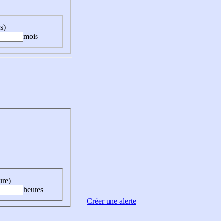
s)
mois
ure)
heures
Créer une alerte