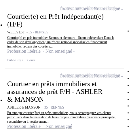
Ajouter cette offre à ma sélection
Profession libérale
Non renseigné
Courtier(e) en Prêt Indépendant(e)
(H/F)
WELLVEST -
35 - RENNES
Courtier(e) en prêt immobilier Rennes et alentours - Statut indépendant Dans le
cadre de son développement, un réseau national spécialisé en financement
immobilier recrute des courtiers...
Profession libérale - Non renseigné
Publié il y a 13 jours
Ajouter cette offre à ma sélection
Profession libérale
Non renseigné
Courtier en prêts immobiliers et
assurances de prêt F/H - ASHLER
& MANSON
ASHLER & MANSON -
35 - RENNES
En tant que courtier(ère) en prêts immobiliers, vous accompagnez vos clients
particuliers dans la réalisation de leurs projets immobiliers (résidence principale,
secondaire ou investissement...
Profession libérale - Non renseigné