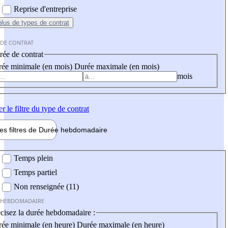
Reprise d'entreprise
plus
de types de contrat
 DE CONTRAT
ée de contrat
ée minimale (en mois)
Durée maximale (en mois)
mois
er
le filtre du type de contrat
les filtres de
Durée hebdo
madaire
 hebdomadaire
Temps plein
Temps partiel
Non renseignée (11)
 HEBDOMADAIRE
cisez la durée hebdomadaire :
ée minimale (en heure)
Durée maximale (en heure)