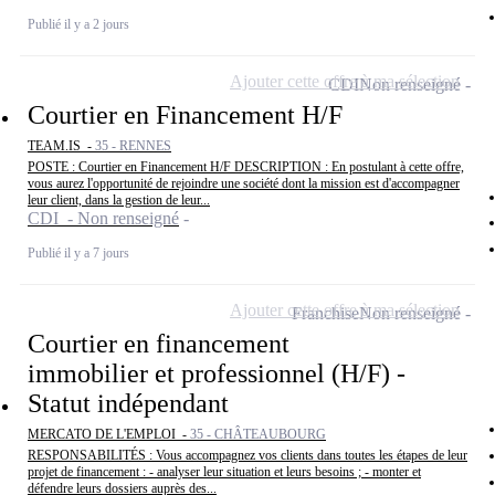
Publié il y a 2 jours
Ajouter cette offre à ma sélection
CDI
Non renseigné
Courtier en Financement H/F
TEAM.IS -
35 - RENNES
POSTE : Courtier en Financement H/F DESCRIPTION : En postulant à cette offre,
vous aurez l'opportunité de rejoindre une société dont la mission est d'accompagner
leur client, dans la gestion de leur...
CDI - Non renseigné
Publié il y a 7 jours
Ajouter cette offre à ma sélection
Franchise
Non renseigné
Courtier en financement
immobilier et professionnel (H/F) -
Statut indépendant
MERCATO DE L'EMPLOI -
35 - CHÂTEAUBOURG
RESPONSABILITÉS : Vous accompagnez vos clients dans toutes les étapes de leur
projet de financement : - analyser leur situation et leurs besoins ; - monter et
défendre leurs dossiers auprès des...