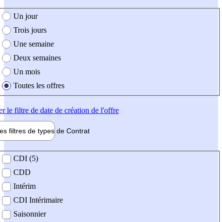
e création de l'offre
Un jour
Trois jours
Une semaine
Deux semaines
Un mois
Toutes les offres
er
le filtre de date de création de l'offre
les filtres de types de
Contrat
de contrat
CDI (5)
CDD
Intérim
CDI Intérimaire
Saisonnier