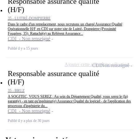
Responsable assurance qualité
(H/F)
35 - LUITRÉ-DOMPIERRE
Dans le cadre d'un remplacement, nous recrutons un chargé Assurance Qualité
Opérationnelle H/F en CDI sur notre site de Luitré- Dompierre (Proximité
Fougères, 35). Rattaché(e) au Référent Assurance...
CDI - Non renseigné
Publié il y a 15 jours
Ajouter cette offre à ma sélection
CDI
Non renseigné
Responsable assurance qualité
(H/F)
35 - BRUZ
A SOGITEC, VOUS SEREZ : Au sein du Département Qualité, vous serez le (la)
garant(e) - en tant qu'ingénieur(e) Assurance Qualité du logiciel - de l'application des
processus d'ingénierie du...
CDI - Non renseigné
Publié il y a plus de 30 jours