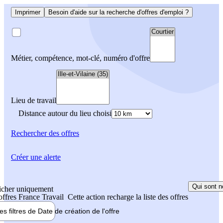
Imprimer
Besoin d'aide sur la recherche d'offres d'emploi ?
Métier, compétence, mot-clé, numéro d'offre
Lieu de travail
Distance autour du lieu choisi
Rechercher
des offres
Créer une alerte
Qui sont n
icher uniquement
 offres France Travail
Cette action recharge la liste des offres
les filtres de
Date de création
de l'offre