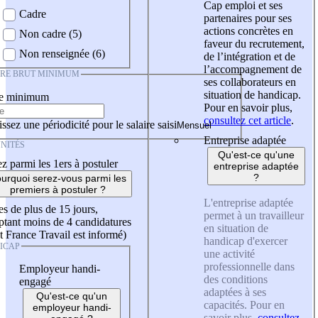
Cap emploi et ses
Cadre
partenaires pour ses
actions concrètes en
Non cadre (5)
faveur du recrutement,
Non renseignée (6)
de l’intégration et de
l’accompagnement de
IRE BRUT MINIMUM
ses collaborateurs en
situation de handicap.
re minimum
Pour en savoir plus,
consultez cet article
.
ssez une périodicité pour le salaire saisi
Entreprise adaptée
NITÉS
Qu'est-ce qu'une
z parmi les 1ers à postuler
entreprise adaptée
?
urquoi serez-vous parmi les
premiers à postuler ?
L'entreprise adaptée
es de plus de 15 jours,
permet à un travailleur
tant moins de 4 candidatures
en situation de
t France Travail est informé)
handicap d'exercer
ICAP
une activité
professionnelle dans
Employeur handi-
des conditions
engagé
adaptées à ses
Qu'est-ce qu'un
capacités. Pour en
employeur handi-
savoir plus,
consultez