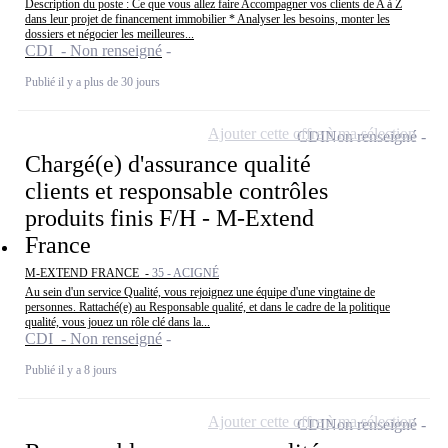
Description du poste : Ce que vous allez faire Accompagner vos clients de A à Z
dans leur projet de financement immobilier * Analyser les besoins, monter les
dossiers et négocier les meilleures...
CDI - Non renseigné
Publié il y a plus de 30 jours
Ajouter cette offre à ma sélection
CDI
Non renseigné
Chargé(e) d'assurance qualité
clients et responsable contrôles
produits finis F/H - M-Extend
France
M-EXTEND FRANCE -
35 - ACIGNÉ
Au sein d'un service Qualité, vous rejoignez une équipe d'une vingtaine de
personnes. Rattaché(e) au Responsable qualité, et dans le cadre de la politique
qualité, vous jouez un rôle clé dans la...
CDI - Non renseigné
Publié il y a 8 jours
Ajouter cette offre à ma sélection
CDI
Non renseigné