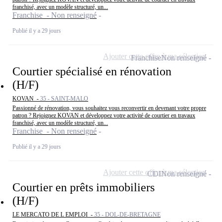
franchisé, avec un modèle structuré, un...
Franchise - Non renseigné
Publié il y a 29 jours
Ajouter cette offre à ma sélection
Franchise
Non renseigné
Courtier spécialisé en rénovation
(H/F)
KOVAN -
35 - SAINT-MALO
Passionné de rénovation, vous souhaitez vous reconvertir en devenant votre propre
patron ? Rejoignez KOVAN et développez votre activité de courtier en travaux
franchisé, avec un modèle structuré, un...
Franchise - Non renseigné
Publié il y a 29 jours
Ajouter cette offre à ma sélection
CDI
Non renseigné
Courtier en prêts immobiliers
(H/F)
LE MERCATO DE L EMPLOI -
35 - DOL-DE-BRETAGNE