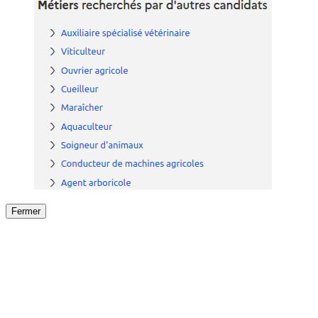
Fermer
Fermer
le détail de l'offre
/
Offre
sur
Offre précéden