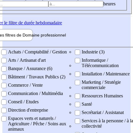
heures
er
le filtre de durée hebdomadaire
les filtres de
Domaine pro
fessionnel
ne professionel
Achats / Comptabilité / Gestion
Industrie (3)
Arts / Artisanat d'art
Informatique /
Télécommunication
Banque / Assurance (6)
Installation / Maintenance
Bâtiment / Travaux Publics (2)
Marketing / Stratégie
Commerce / Vente
commerciale
Communication / Multimédia
Ressources Humaines
Conseil / Etudes
Santé
Direction d'entreprise
Secrétariat / Assistanat
Espaces verts et naturels /
Services à la personne / à l
Agriculture / Pêche / Soins aux
collectivité
animaux