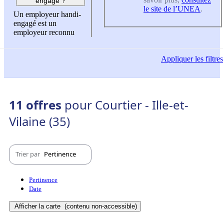
engagé ?
le site de l’UNEA
.
Un employeur handi-
engagé est un
employeur reconnu
Appliquer
les filtres
11 offres
pour Courtier - Ille-et-
Vilaine (35)
Trier par
Pertinence
Pertinence
Date
Afficher la carte
(contenu non-accessible)