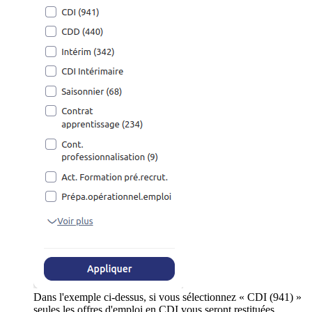
Dans l'exemple ci-dessus, si vous sélectionnez « CDI (941) »
seules les offres d'emploi en CDI vous seront restituées.