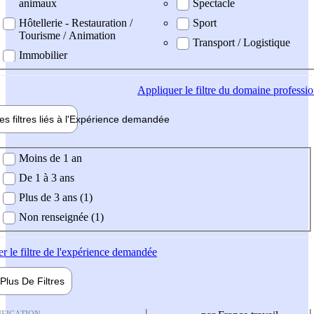
animaux
Spectacle
Hôtellerie - Restauration /
Sport
Tourisme / Animation
Transport / Logistique
Immobilier
Appliquer
le filtre du domaine professi
es filtres liés à l'
Expérience
demandée
ience demandée
Moins de 1 an
De 1 à 3 ans
Plus de 3 ans (1)
Non renseignée (1)
er
le filtre de l'expérience demandée
Plus De
Filtres