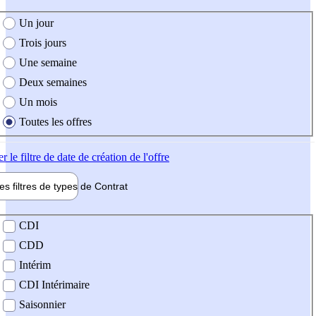
e création de l'offre
Un jour
Trois jours
Une semaine
Deux semaines
Un mois
Toutes les offres
er
le filtre de date de création de l'offre
les filtres de types de
Contrat
de contrat
CDI
CDD
Intérim
CDI Intérimaire
Saisonnier