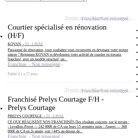
Ajouter cette offre à ma sélection
Franchise
Non renseigné
Courtier spécialisé en rénovation
(H/F)
KOVAN -
53 - LAVAL
Passionné de rénovation, vous souhaitez vous reconvertir en devenant votre propre
patron ? Rejoignez KOVAN et développez votre activité de courtier en travaux
franchisé, avec un modèle structuré, un...
Franchise - Non renseigné
Publié il y a 27 jours
Ajouter cette offre à ma sélection
Franchise
Non renseigné
Franchisé Prelys Courtage F/H -
Prelys Courtage
PRELYS COURTAGE -
53 - LAVAL
CE QUE RÉALISENT NOS FRANCHISÉS Des résultats concrets, sur le terrain :
- Levallois-Perret — 242 000€ de CA sur leurs 15 premiers mois - Angers — 360
000€ de CA en 2e année, soit +44% au-dessus de...
Franchise - Non renseigné