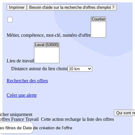
Imprimer
Besoin d'aide sur la recherche d'offres d'emploi ?
Métier, compétence, mot-clé, numéro d'offre
Lieu de travail
Distance autour du lieu choisi
Rechercher
des offres
Créer une alerte
Qui sont n
icher uniquement
 offres France Travail
Cette action recharge la liste des offres
les filtres de
Date de création
de l'offre