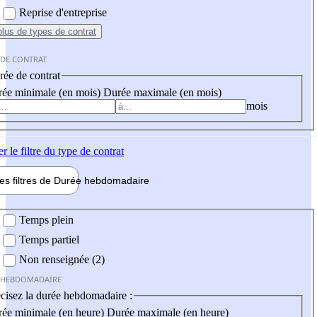
Reprise d'entreprise
plus
de types de contrat
 DE CONTRAT
ée de contrat
ée minimale (en mois)
Durée maximale (en mois)
mois
er
le filtre du type de contrat
les filtres de
Durée hebdo
madaire
 hebdomadaire
Temps plein
Temps partiel
Non renseignée (2)
 HEBDOMADAIRE
cisez la durée hebdomadaire :
ée minimale (en heure)
Durée maximale (en heure)