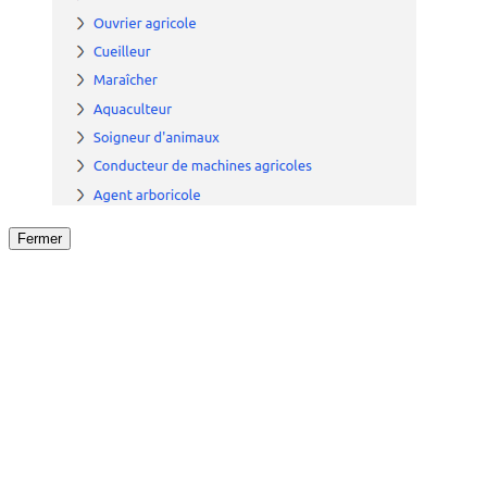
Fermer
Fermer
le détail de l'offre
/
Offre
sur
Offre précéden