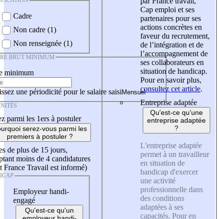
IFICATION
par France travail,
Cap emploi et ses
Cadre
partenaires pour ses
actions concrètes en
Non cadre (1)
faveur du recrutement,
Non renseignée (1)
de l’intégration et de
l’accompagnement de
IRE BRUT MINIMUM
ses collaborateurs en
situation de handicap.
re minimum
Pour en savoir plus,
consultez cet article
.
ssez une périodicité pour le salaire saisi
Entreprise adaptée
NITÉS
Qu'est-ce qu'une
z parmi les 1ers à postuler
entreprise adaptée
?
urquoi serez-vous parmi les
premiers à postuler ?
L'entreprise adaptée
es de plus de 15 jours,
permet à un travailleur
tant moins de 4 candidatures
en situation de
t France Travail est informé)
handicap d'exercer
ICAP
une activité
professionnelle dans
Employeur handi-
des conditions
engagé
adaptées à ses
Qu'est-ce qu'un
capacités. Pour en
employeur handi-