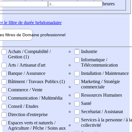
heures
er
le filtre de durée hebdomadaire
les filtres de
Domaine pro
fessionnel
ne professionel
Achats / Comptabilité /
Industrie
Gestion (1)
Informatique /
Arts / Artisanat d'art
Télécommunication
Banque / Assurance
Installation / Maintenance
Bâtiment / Travaux Publics (1)
Marketing / Stratégie
commerciale
Commerce / Vente
Ressources Humaines
Communication / Multimédia
Santé
Conseil / Etudes
Secrétariat / Assistanat
Direction d'entreprise
Services à la personne / à l
Espaces verts et naturels /
collectivité
Agriculture / Pêche / Soins aux