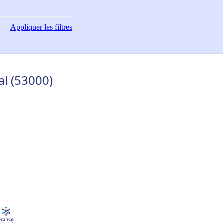
Appliquer
les filtres
al (53000)