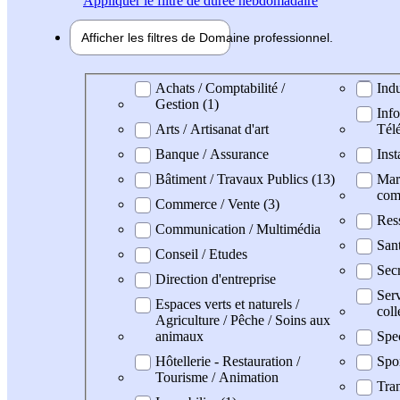
Appliquer
le filtre de durée hebdomadaire
Afficher les filtres de
Domaine pro
fessionnel
Domaine professionel
Achats / Comptabilité /
Indu
Gestion (1)
Info
Arts / Artisanat d'art
Tél
Banque / Assurance
Inst
Bâtiment / Travaux Publics (13)
Mark
com
Commerce / Vente (3)
Res
Communication / Multimédia
San
Conseil / Etudes
Secr
Direction d'entreprise
Serv
Espaces verts et naturels /
coll
Agriculture / Pêche / Soins aux
animaux
Spe
Hôtellerie - Restauration /
Spo
Tourisme / Animation
Tran