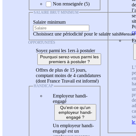
Non renseignée (5)
de
l
SALAIRE BRUT MINIMUM
se
si
Salaire minimum
Po
co
Choisissez une périodicité pour le salaire saisi
En
OPPORTUNITÉS
Soyez parmi les 1ers à postuler
Pourquoi serez-vous parmi les
premiers à postuler ?
L'
Offres de plus de 15 jours,
pe
comptant moins de 4 candidatures
en
(dont France Travail est informé)
ha
HANDICAP
un
pr
Employeur handi-
de
engagé
ad
Qu'est-ce qu'un
ca
employeur handi-
sa
engagé ?
le
Un employeur handi-
engagé est un