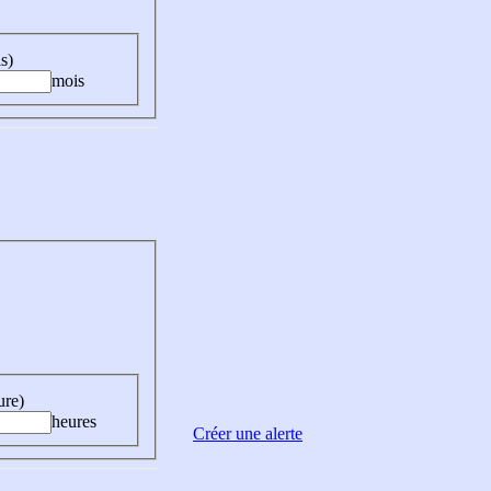
s)
mois
ure)
heures
Créer une alerte