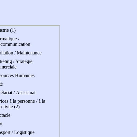
strie (1)
rmatique /
écommunication
allation / Maintenance
eting / Stratégie
merciale
sources Humaines
té
étariat / Assistanat
ices à la personne / à la
ectivité (2)
ctacle
rt
sport / Logistique