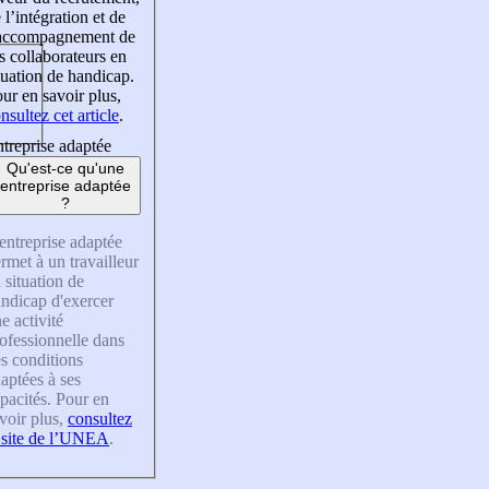
 l’intégration et de
’accompagnement de
s collaborateurs en
tuation de handicap.
ur en savoir plus,
nsultez cet article
.
treprise adaptée
Qu'est-ce qu'une
entreprise adaptée
?
entreprise adaptée
rmet à un travailleur
 situation de
ndicap d'exercer
e activité
ofessionnelle dans
s conditions
aptées à ses
pacités. Pour en
voir plus,
consultez
 site de l’UNEA
.