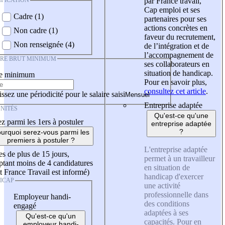
IFICATION
par France travail,
Cap emploi et ses
Cadre (1)
partenaires pour ses
actions concrètes en
Non cadre (1)
faveur du recrutement,
Non renseignée (4)
de l’intégration et de
l’accompagnement de
IRE BRUT MINIMUM
ses collaborateurs en
situation de handicap.
re minimum
Pour en savoir plus,
consultez cet article
.
ssez une périodicité pour le salaire saisi
Entreprise adaptée
NITÉS
Qu'est-ce qu'une
z parmi les 1ers à postuler
entreprise adaptée
?
urquoi serez-vous parmi les
premiers à postuler ?
L'entreprise adaptée
es de plus de 15 jours,
permet à un travailleur
tant moins de 4 candidatures
en situation de
t France Travail est informé)
handicap d'exercer
ICAP
une activité
professionnelle dans
Employeur handi-
des conditions
engagé
adaptées à ses
Qu'est-ce qu'un
capacités. Pour en
employeur handi-