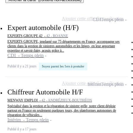
Ajouter cette offre à ma sélection
CDI
Temps plein
Expert automobile (H/F)
EXPERTS GROUPE 42 -
42 - ROANNE
EXPERTS GROUPE, implanté sur 75 départements en France, accompagne ses
clients dans la gestion de sinistres automobiles et les litiges, en leur apportant
expertise et savoir-faire, acquis grâce à...
CDI - Temps plein
Publié il y a 21 jours
Soyez parmi les 1ers à postuler
Ajouter cette offre à ma sélection
Intérim
Temps plein
Chiffreur Automobile H/F
MENWAY EMPLOI -
42 - ANDRÉZIEUX-BOUTHÉON
Spécialisé dans la gestion et la réparation de sinistre grêle, notre client déploie
partout en France en seulement quelques jours, des plateformes autonomes de
réparation de véhicules...
Intérim - Temps plein
Publié il y a 17 jours