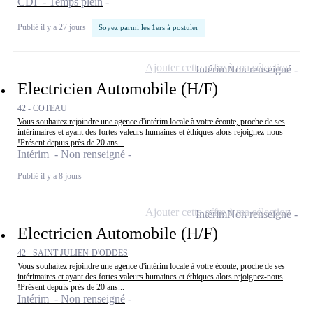
CDI - Temps plein
Publié il y a 27 jours
Soyez parmi les 1ers à postuler
Ajouter cette offre à ma sélection
Intérim
Non renseigné
Electricien Automobile (H/F)
42 - COTEAU
Vous souhaitez rejoindre une agence d'intérim locale à votre écoute, proche de ses
intérimaires et ayant des fortes valeurs humaines et éthiques alors rejoignez-nous
!Présent depuis près de 20 ans...
Intérim - Non renseigné
Publié il y a 8 jours
Ajouter cette offre à ma sélection
Intérim
Non renseigné
Electricien Automobile (H/F)
42 - SAINT-JULIEN-D'ODDES
Vous souhaitez rejoindre une agence d'intérim locale à votre écoute, proche de ses
intérimaires et ayant des fortes valeurs humaines et éthiques alors rejoignez-nous
!Présent depuis près de 20 ans...
Intérim - Non renseigné