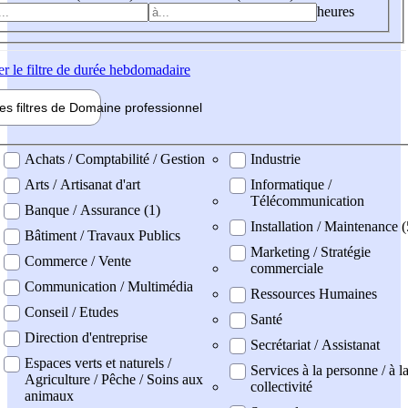
heures
er
le filtre de durée hebdomadaire
les filtres de
Domaine pro
fessionnel
ne professionel
Achats / Comptabilité / Gestion
Industrie
Arts / Artisanat d'art
Informatique /
Télécommunication
Banque / Assurance (1)
Installation / Maintenance (
Bâtiment / Travaux Publics
Marketing / Stratégie
Commerce / Vente
commerciale
Communication / Multimédia
Ressources Humaines
Conseil / Etudes
Santé
Direction d'entreprise
Secrétariat / Assistanat
Espaces verts et naturels /
Services à la personne / à l
Agriculture / Pêche / Soins aux
collectivité
animaux