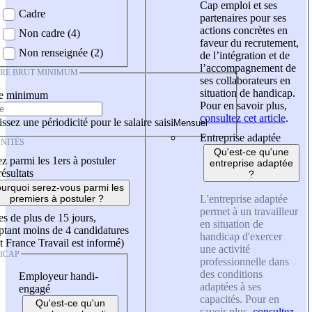
Cap emploi et ses
Cadre
partenaires pour ses
actions concrètes en
Non cadre (4)
faveur du recrutement,
Non renseignée (2)
de l’intégration et de
l’accompagnement de
IRE BRUT MINIMUM
ses collaborateurs en
situation de handicap.
re minimum
Pour en savoir plus,
consultez cet article
.
ssez une périodicité pour le salaire saisi
Entreprise adaptée
NITÉS
Qu'est-ce qu'une
z parmi les 1ers à postuler
entreprise adaptée
résultats
?
urquoi serez-vous parmi les
L'entreprise adaptée
premiers à postuler ?
permet à un travailleur
es de plus de 15 jours,
en situation de
tant moins de 4 candidatures
handicap d'exercer
t France Travail est informé)
une activité
ICAP
professionnelle dans
des conditions
Employeur handi-
adaptées à ses
engagé
capacités. Pour en
Qu'est-ce qu'un
savoir plus,
consultez