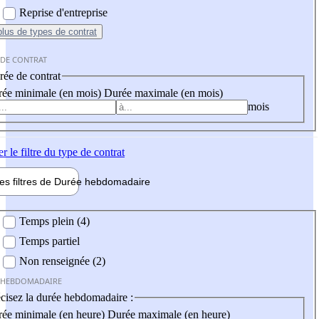
Reprise d'entreprise
plus
de types de contrat
 DE CONTRAT
ée de contrat
ée minimale (en mois)
Durée maximale (en mois)
mois
er
le filtre du type de contrat
les filtres de
Durée hebdo
madaire
 hebdomadaire
Temps plein (4)
Temps partiel
Non renseignée (2)
 HEBDOMADAIRE
cisez la durée hebdomadaire :
ée minimale (en heure)
Durée maximale (en heure)