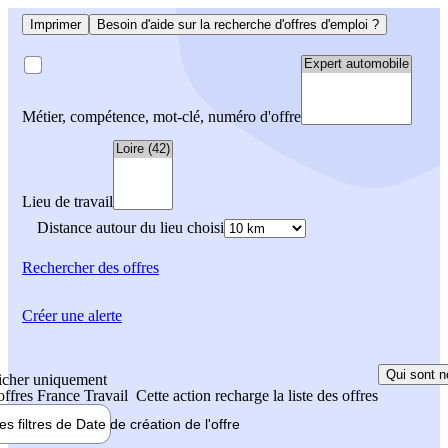
Imprimer
Besoin d'aide sur la recherche d'offres d'emploi ?
Métier, compétence, mot-clé, numéro d'offre
Lieu de travail
Distance autour du lieu choisi
Rechercher
des offres
Créer une alerte
Qui sont n
icher uniquement
 offres France Travail
Cette action recharge la liste des offres
les filtres de
Date de création
de l'offre