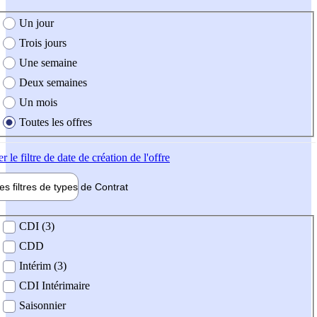
e création de l'offre
Un jour
Trois jours
Une semaine
Deux semaines
Un mois
Toutes les offres
er
le filtre de date de création de l'offre
les filtres de types de
Contrat
de contrat
CDI (3)
CDD
Intérim (3)
CDI Intérimaire
Saisonnier