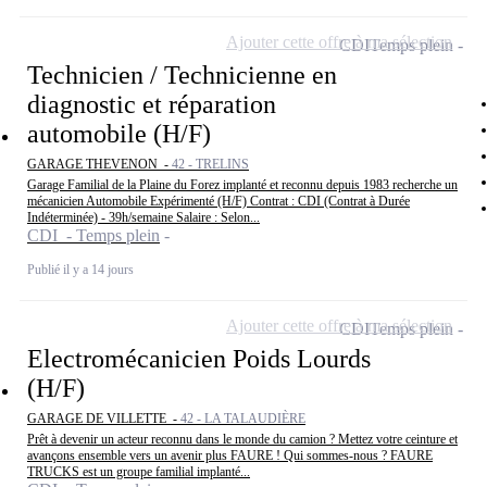
Ajouter cette offre à ma sélection
CDI
Temps plein
Technicien / Technicienne en
diagnostic et réparation
automobile (H/F)
GARAGE THEVENON -
42 - TRELINS
Garage Familial de la Plaine du Forez implanté et reconnu depuis 1983 recherche un
mécanicien Automobile Expérimenté (H/F) Contrat : CDI (Contrat à Durée
Indéterminée) - 39h/semaine Salaire : Selon...
CDI - Temps plein
Publié il y a 14 jours
Ajouter cette offre à ma sélection
CDI
Temps plein
Electromécanicien Poids Lourds
(H/F)
GARAGE DE VILLETTE -
42 - LA TALAUDIÈRE
Prêt à devenir un acteur reconnu dans le monde du camion ? Mettez votre ceinture et
avançons ensemble vers un avenir plus FAURE ! Qui sommes-nous ? FAURE
TRUCKS est un groupe familial implanté...