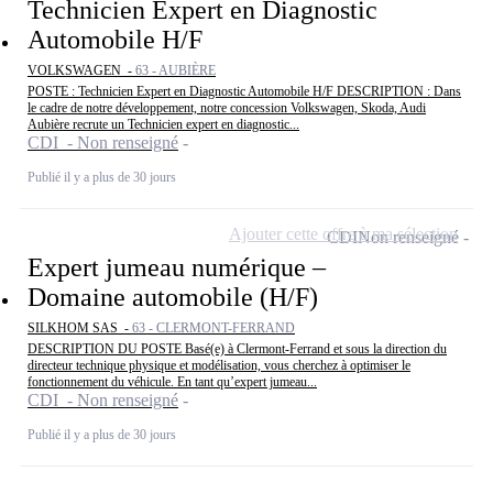
Technicien Expert en Diagnostic
Automobile H/F
VOLKSWAGEN -
63 - AUBIÈRE
POSTE : Technicien Expert en Diagnostic Automobile H/F DESCRIPTION : Dans
le cadre de notre développement, notre concession Volkswagen, Skoda, Audi
Aubière recrute un Technicien expert en diagnostic...
CDI - Non renseigné
Publié il y a plus de 30 jours
Ajouter cette offre à ma sélection
CDI
Non renseigné
Expert jumeau numérique –
Domaine automobile (H/F)
SILKHOM SAS -
63 - CLERMONT-FERRAND
DESCRIPTION DU POSTE Basé(e) à Clermont-Ferrand et sous la direction du
directeur technique physique et modélisation, vous cherchez à optimiser le
fonctionnement du véhicule. En tant qu’expert jumeau...
CDI - Non renseigné
Publié il y a plus de 30 jours