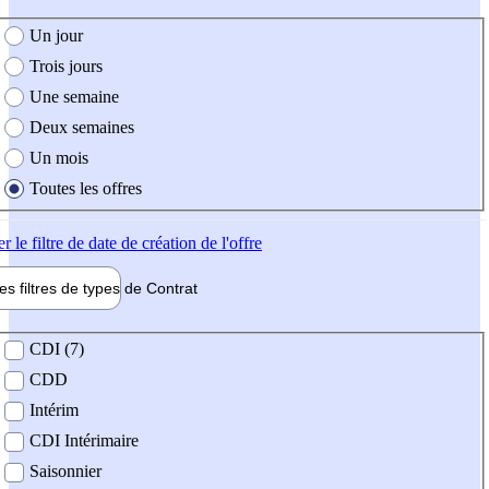
e création de l'offre
Un jour
Trois jours
Une semaine
Deux semaines
Un mois
Toutes les offres
er
le filtre de date de création de l'offre
les filtres de types de
Contrat
de contrat
CDI (7)
CDD
Intérim
CDI Intérimaire
Saisonnier