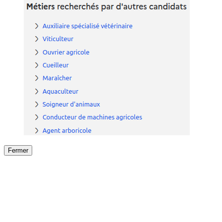
Fermer
Fermer
le détail de l'offre
/
Offre
sur
Offre précéden