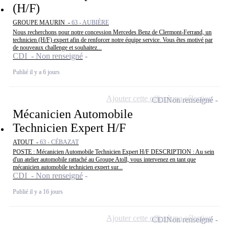
(H/F)
GROUPE MAURIN -
63 - AUBIÈRE
Nous recherchons pour notre concession Mercedes Benz de Clermont-Ferrand, un
technicien (H/F) expert afin de renforcer notre équipe service. Vous êtes motivé par
de nouveaux challenge et souhaitez...
CDI - Non renseigné
Publié il y a 6 jours
Ajouter cette offre à ma sélection
CDI
Non renseigné
Mécanicien Automobile
Technicien Expert H/F
ATOUT -
63 - CÉBAZAT
POSTE : Mécanicien Automobile Technicien Expert H/F DESCRIPTION : Au sein
d'un atelier automobile rattaché au Groupe Atoll, vous intervenez en tant que
mécanicien automobile technicien expert sur...
CDI - Non renseigné
Publié il y a 16 jours
Ajouter cette offre à ma sélection
CDI
Non renseigné