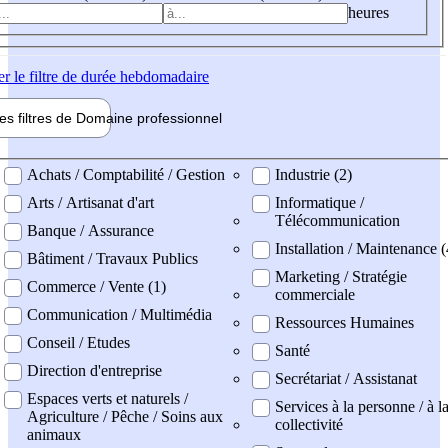
heures
er
le filtre de durée hebdomadaire
les filtres de
Domaine pro
fessionnel
ne professionel
Achats / Comptabilité / Gestion
Industrie (2)
Arts / Artisanat d'art
Informatique /
Télécommunication
Banque / Assurance
Installation / Maintenance (
Bâtiment / Travaux Publics
Marketing / Stratégie
Commerce / Vente (1)
commerciale
Communication / Multimédia
Ressources Humaines
Conseil / Etudes
Santé
Direction d'entreprise
Secrétariat / Assistanat
Espaces verts et naturels /
Services à la personne / à l
Agriculture / Pêche / Soins aux
collectivité
animaux