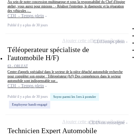
Au sein de notre concession multimarque et sous la responsabilité du Chef d'équipe
atelier, vous aurez pour misions : - Réaliser l'entretien, le diagnostic et la réparation
des véhicules -...
CDI - Temps plein
Publié il y a plus de 30 jours
Ajouter cette offre à ma sélection
CDI
Temps plein
Téléoperateur spécialiste de
l'automobile H/F)
63 - ORLEAT
Centre d'appels spécialisé dans le secteur de la pièce détaché automobile recherche
pour compléter son equipe : Téléopérateur (h/f) Des compétences dans le secteur
automobile sont indispensable sur...
CDI - Temps plein
Publié il y a plus de 30 jours
Soyez parmi les 1ers à postuler
Employeur handi-engagé
Ajouter cette offre à ma sélection
CDI
Non renseigné
Technicien Expert Automobile