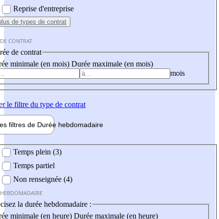
Reprise d'entreprise
plus
de types de contrat
 DE CONTRAT
ée de contrat
ée minimale (en mois)
Durée maximale (en mois)
mois
er
le filtre du type de contrat
les filtres de
Durée hebdo
madaire
 hebdomadaire
Temps plein (3)
Temps partiel
Non renseignée (4)
 HEBDOMADAIRE
cisez la durée hebdomadaire :
ée minimale (en heure)
Durée maximale (en heure)