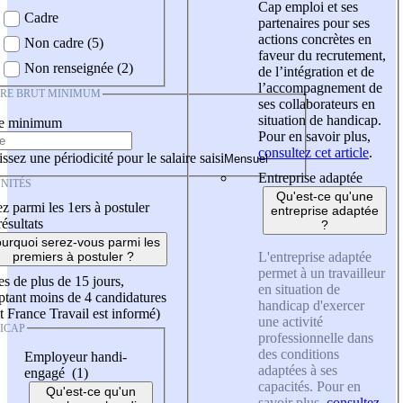
Cap emploi et ses
Cadre
partenaires pour ses
actions concrètes en
Non cadre (5)
faveur du recrutement,
Non renseignée (2)
de l’intégration et de
l’accompagnement de
IRE BRUT MINIMUM
ses collaborateurs en
situation de handicap.
re minimum
Pour en savoir plus,
consultez cet article
.
ssez une périodicité pour le salaire saisi
Entreprise adaptée
NITÉS
Qu'est-ce qu'une
z parmi les 1ers à postuler
entreprise adaptée
résultats
?
urquoi serez-vous parmi les
L'entreprise adaptée
premiers à postuler ?
permet à un travailleur
es de plus de 15 jours,
en situation de
tant moins de 4 candidatures
handicap d'exercer
t France Travail est informé)
une activité
ICAP
professionnelle dans
des conditions
Employeur handi-
adaptées à ses
engagé (1)
capacités. Pour en
Qu'est-ce qu'un
savoir plus,
consultez