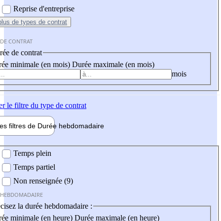
Reprise d'entreprise
plus
de types de contrat
 DE CONTRAT
ée de contrat
ée minimale (en mois)
Durée maximale (en mois)
mois
er
le filtre du type de contrat
les filtres de
Durée hebdo
madaire
 hebdomadaire
Temps plein
Temps partiel
Non renseignée (9)
 HEBDOMADAIRE
cisez la durée hebdomadaire :
ée minimale (en heure)
Durée maximale (en heure)