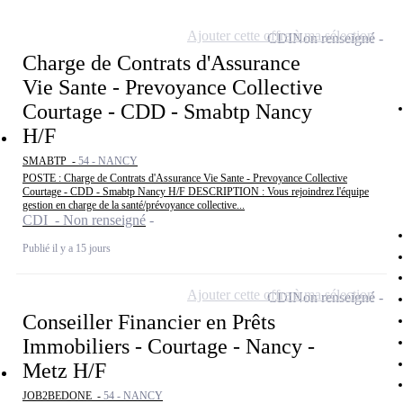
Ajouter cette offre à ma sélection
CDI
Non renseigné
Charge de Contrats d'Assurance
Vie Sante - Prevoyance Collective
Courtage - CDD - Smabtp Nancy
H/F
SMABTP -
54 - NANCY
POSTE : Charge de Contrats d'Assurance Vie Sante - Prevoyance Collective
Courtage - CDD - Smabtp Nancy H/F DESCRIPTION : Vous rejoindrez l'équipe
gestion en charge de la santé/prévoyance collective...
CDI - Non renseigné
Publié il y a 15 jours
Ajouter cette offre à ma sélection
CDI
Non renseigné
Conseiller Financier en Prêts
Immobiliers - Courtage - Nancy -
Metz H/F
JOB2BEDONE -
54 - NANCY