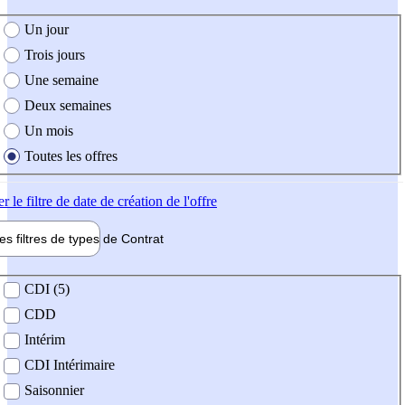
e création de l'offre
Un jour
Trois jours
Une semaine
Deux semaines
Un mois
Toutes les offres
er
le filtre de date de création de l'offre
les filtres de types de
Contrat
de contrat
CDI (5)
CDD
Intérim
CDI Intérimaire
Saisonnier