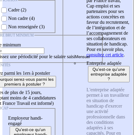
IFICATION
par France travail,
Cap emploi et ses
Cadre (2)
partenaires pour ses
actions concrètes en
Non cadre (4)
faveur du recrutement,
Non renseignée (3)
de l’intégration et de
l’accompagnement de
IRE BRUT MINIMUM
ses collaborateurs en
situation de handicap.
re minimum
Pour en savoir plus,
consultez cet article
.
ssez une périodicité pour le salaire saisi
Entreprise adaptée
NITÉS
Qu'est-ce qu'une
z parmi les 1ers à postuler
entreprise adaptée
?
urquoi serez-vous parmi les
premiers à postuler ?
L'entreprise adaptée
es de plus de 15 jours,
permet à un travailleur
tant moins de 4 candidatures
en situation de
t France Travail est informé)
handicap d'exercer
ICAP
une activité
professionnelle dans
Employeur handi-
des conditions
engagé
adaptées à ses
Qu'est-ce qu'un
capacités. Pour en
employeur handi-