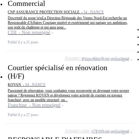
Commercial
CNP ASSURANCE PROTECTION SOCIALE -
54 - NANCY
Descriptif du poste:\n\nLa Direction Régionale des Ventes Nord-Est recherche un
Responsable d'Affaires Courtage motivé et expérimenté qui partage ses ambitions,
son goût du challenge et qui aura pour...
CDI - Non renseigné
Publié il y a 21 jours
Ajouter cette offre à ma sélection
Franchise
Non renseigné
Courtier spécialisé en rénovation
(H/F)
KOVAN -
54 - NANCY
Passionné de rénovation, vous souhaitez vous reconvertir en devenant votre propre
patron ? Rejoignez KOVAN et développez votre activité de courtier en travaux
franchisé, avec un modèle structuré, un...
Franchise - Non renseigné
Publié il y a 27 jours
Ajouter cette offre à ma sélection
CDI
Non renseigné