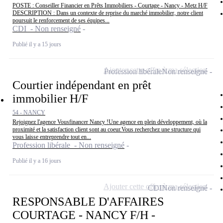
POSTE : Conseiller Financier en Prêts Immobiliers - Courtage - Nancy - Metz H/F
DESCRIPTION : Dans un contexte de reprise du marché immobilier, notre client
poursuit le renforcement de ses équipes...
CDI - Non renseigné
Publié il y a 15 jours
Ajouter cette offre à ma sélection
Profession libérale
Non renseigné
Courtier indépendant en prêt
immobilier H/F
54 - NANCY
Rejoignez l'agence Vousfinancer Nancy !Une agence en plein développement, où la
proximité et la satisfaction client sont au coeur.Vous recherchez une structure qui
vous laisse entreprendre tout en...
Profession libérale - Non renseigné
Publié il y a 16 jours
Ajouter cette offre à ma sélection
CDI
Non renseigné
RESPONSABLE D'AFFAIRES
COURTAGE - NANCY F/H -