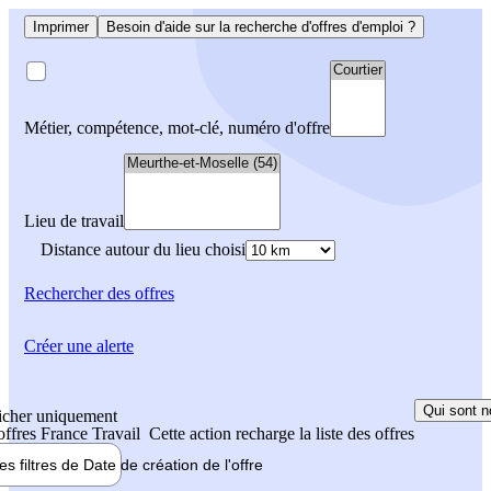
Imprimer
Besoin d'aide sur la recherche d'offres d'emploi ?
Métier, compétence, mot-clé, numéro d'offre
Lieu de travail
Distance autour du lieu choisi
Rechercher
des offres
Créer une alerte
Qui sont n
icher uniquement
 offres France Travail
Cette action recharge la liste des offres
les filtres de
Date de création
de l'offre