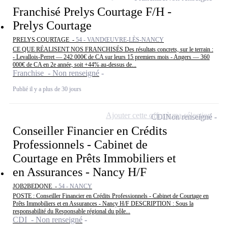
Franchisé Prelys Courtage F/H -
Prelys Courtage
PRELYS COURTAGE -
54 - VANDŒUVRE-LÈS-NANCY
CE QUE RÉALISENT NOS FRANCHISÉS Des résultats concrets, sur le terrain :
- Levallois-Perret — 242 000€ de CA sur leurs 15 premiers mois - Angers — 360
000€ de CA en 2e année, soit +44% au-dessus de...
Franchise - Non renseigné
Publié il y a plus de 30 jours
Ajouter cette offre à ma sélection
CDI
Non renseigné
Conseiller Financier en Crédits
Professionnels - Cabinet de
Courtage en Prêts Immobiliers et
en Assurances - Nancy H/F
JOB2BEDONE -
54 - NANCY
POSTE : Conseiller Financier en Crédits Professionnels - Cabinet de Courtage en
Prêts Immobiliers et en Assurances - Nancy H/F DESCRIPTION : Sous la
responsabilité du Responsable régional du pôle...
CDI - Non renseigné