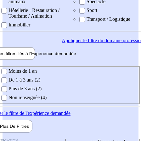
animaux
Spectacle
Hôtellerie - Restauration /
Sport
Tourisme / Animation
Transport / Logistique
Immobilier
Appliquer
le filtre du domaine professi
es filtres liés à l'
Expérience
demandée
ience demandée
Moins de 1 an
De 1 à 3 ans (2)
Plus de 3 ans (2)
Non renseignée (4)
er
le filtre de l'expérience demandée
Plus De
Filtres