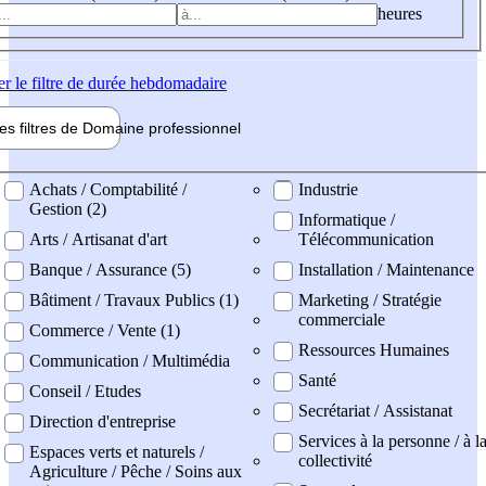
heures
er
le filtre de durée hebdomadaire
les filtres de
Domaine pro
fessionnel
ne professionel
Achats / Comptabilité /
Industrie
Gestion (2)
Informatique /
Arts / Artisanat d'art
Télécommunication
Banque / Assurance (5)
Installation / Maintenance
Bâtiment / Travaux Publics (1)
Marketing / Stratégie
commerciale
Commerce / Vente (1)
Ressources Humaines
Communication / Multimédia
Santé
Conseil / Etudes
Secrétariat / Assistanat
Direction d'entreprise
Services à la personne / à l
Espaces verts et naturels /
collectivité
Agriculture / Pêche / Soins aux