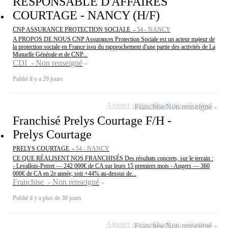
RESPONSABLE D'AFFAIRES
COURTAGE - NANCY (H/F)
CNP ASSURANCE PROTECTION SOCIALE -
54 - NANCY
A PROPOS DE NOUS CNP Assurances Protection Sociale est un acteur majeur de
la protection sociale en France issu du rapprochement d'une partie des activités de La
Mutuelle Générale et de CNP...
CDI - Non renseigné
Publié il y a 29 jours
Ajouter cette offre à ma sélection
Franchise
Non renseigné
Franchisé Prelys Courtage F/H -
Prelys Courtage
PRELYS COURTAGE -
54 - NANCY
CE QUE RÉALISENT NOS FRANCHISÉS Des résultats concrets, sur le terrain :
- Levallois-Perret — 242 000€ de CA sur leurs 15 premiers mois - Angers — 360
000€ de CA en 2e année, soit +44% au-dessus de...
Franchise - Non renseigné
Publié il y a plus de 30 jours
Ajouter cette offre à ma sélection
Franchise
Non renseigné