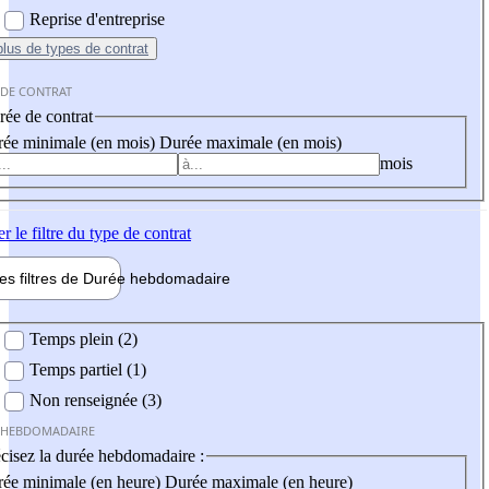
Reprise d'entreprise
plus
de types de contrat
 DE CONTRAT
ée de contrat
ée minimale (en mois)
Durée maximale (en mois)
mois
er
le filtre du type de contrat
les filtres de
Durée hebdo
madaire
 hebdomadaire
Temps plein (2)
Temps partiel (1)
Non renseignée (3)
 HEBDOMADAIRE
cisez la durée hebdomadaire :
ée minimale (en heure)
Durée maximale (en heure)