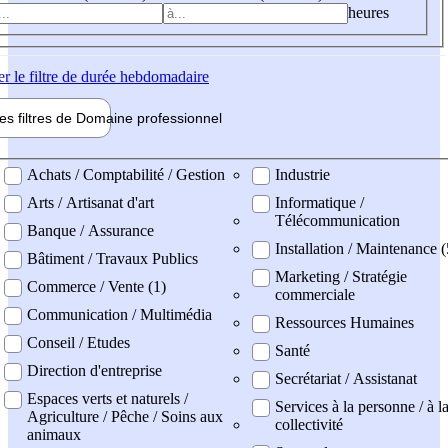
heures
er
le filtre de durée hebdomadaire
les filtres de
Domaine pro
fessionnel
ne professionel
Achats / Comptabilité / Gestion
Industrie
Arts / Artisanat d'art
Informatique /
Télécommunication
Banque / Assurance
Installation / Maintenance (
Bâtiment / Travaux Publics
Marketing / Stratégie
Commerce / Vente (1)
commerciale
Communication / Multimédia
Ressources Humaines
Conseil / Etudes
Santé
Direction d'entreprise
Secrétariat / Assistanat
Espaces verts et naturels /
Services à la personne / à l
Agriculture / Pêche / Soins aux
collectivité
animaux