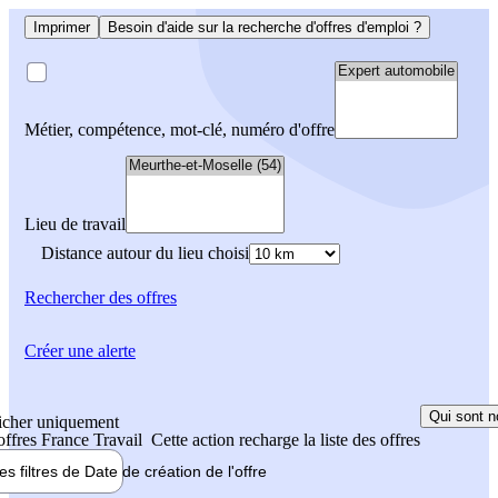
Imprimer
Besoin d'aide sur la recherche d'offres d'emploi ?
Métier, compétence, mot-clé, numéro d'offre
Lieu de travail
Distance autour du lieu choisi
Rechercher
des offres
Créer une alerte
Qui sont n
icher uniquement
 offres France Travail
Cette action recharge la liste des offres
les filtres de
Date de création
de l'offre