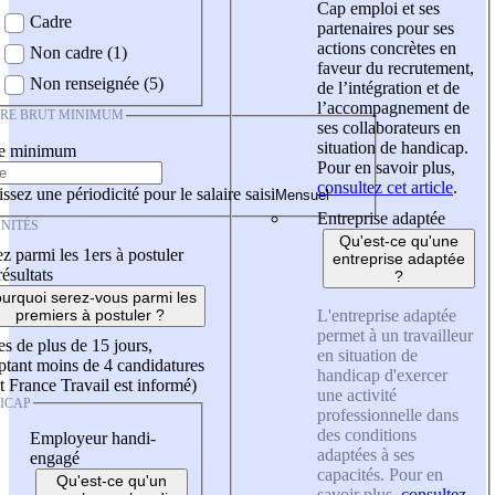
Cap emploi et ses
Cadre
partenaires pour ses
actions concrètes en
Non cadre (1)
faveur du recrutement,
Non renseignée (5)
de l’intégration et de
l’accompagnement de
IRE BRUT MINIMUM
ses collaborateurs en
situation de handicap.
re minimum
Pour en savoir plus,
consultez cet article
.
ssez une périodicité pour le salaire saisi
Entreprise adaptée
NITÉS
Qu'est-ce qu'une
z parmi les 1ers à postuler
entreprise adaptée
résultats
?
urquoi serez-vous parmi les
L'entreprise adaptée
premiers à postuler ?
permet à un travailleur
es de plus de 15 jours,
en situation de
tant moins de 4 candidatures
handicap d'exercer
t France Travail est informé)
une activité
ICAP
professionnelle dans
des conditions
Employeur handi-
adaptées à ses
engagé
capacités. Pour en
Qu'est-ce qu'un
savoir plus,
consultez