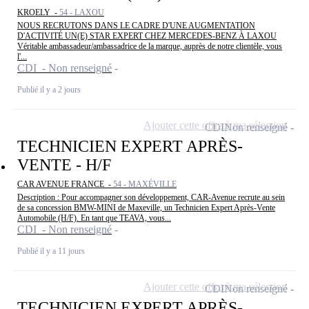
KROELY -
54 - LAXOU
NOUS RECRUTONS DANS LE CADRE D'UNE AUGMENTATION
D'ACTIVITÉ UN(E) STAR EXPERT CHEZ MERCEDES-BENZ À LAXOU
Véritable ambassadeur/ambassadrice de la marque, auprès de notre clientèle, vous
l'...
CDI - Non renseigné
Publié il y a 2 jours
Ajouter cette offre à ma sélection
CDI
Non renseigné
TECHNICIEN EXPERT APRÈS-
VENTE - H/F
CAR AVENUE FRANCE -
54 - MAXÉVILLE
Description : Pour accompagner son développement, CAR-Avenue recrute au sein
de sa concession BMW-MINI de Maxeville, un Technicien Expert Après-Vente
Automobile (H/F). En tant que TEAVA, vous...
CDI - Non renseigné
Publié il y a 11 jours
Ajouter cette offre à ma sélection
CDI
Non renseigné
TECHNICIEN EXPERT APRÈS-