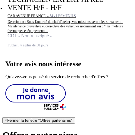
VENTE H/F - H/F
CAR AVENUE FRANCE -
54 - LESMÉNILS
Description : Sous l'autorité du chef d'atelier, vos missions seront les suivantes : -
Maintenance préventive et corrective des véhicules notamment sur : * les moteurs
thermiques et équipements...
CDI - Non renseigné
Publié il y a plus de 30 jours
Votre avis nous intéresse
Qu'avez-vous pensé du service de recherche d'offres ?
×
Fermer la fenêtre "Offres partenaires"