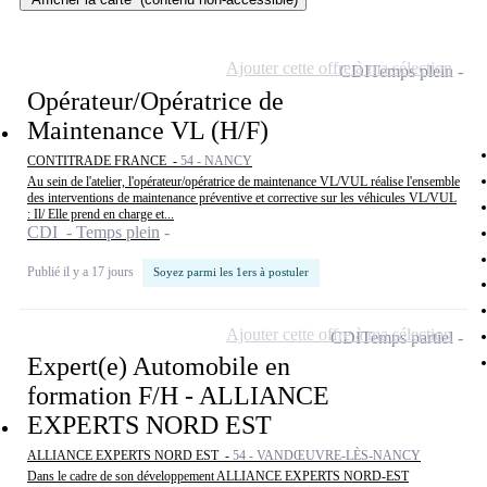
Ajouter cette offre à ma sélection
CDI
Temps plein
Opérateur/Opératrice de
Maintenance VL (H/F)
CONTITRADE FRANCE -
54 - NANCY
Au sein de l'atelier, l'opérateur/opératrice de maintenance VL/VUL réalise l'ensemble
des interventions de maintenance préventive et corrective sur les véhicules VL/VUL
: Il/ Elle prend en charge et...
CDI - Temps plein
Publié il y a 17 jours
Soyez parmi les 1ers à postuler
Ajouter cette offre à ma sélection
CDI
Temps partiel
Expert(e) Automobile en
formation F/H - ALLIANCE
EXPERTS NORD EST
ALLIANCE EXPERTS NORD EST -
54 - VANDŒUVRE-LÈS-NANCY
Dans le cadre de son développement ALLIANCE EXPERTS NORD-EST