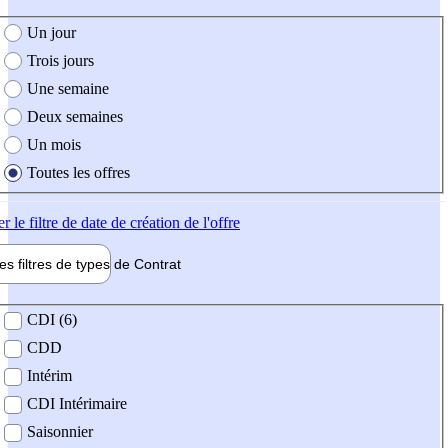
e création de l'offre
Un jour
Trois jours
Une semaine
Deux semaines
Un mois
Toutes les offres
er
le filtre de date de création de l'offre
les filtres de types de
Contrat
de contrat
CDI (6)
CDD
Intérim
CDI Intérimaire
Saisonnier