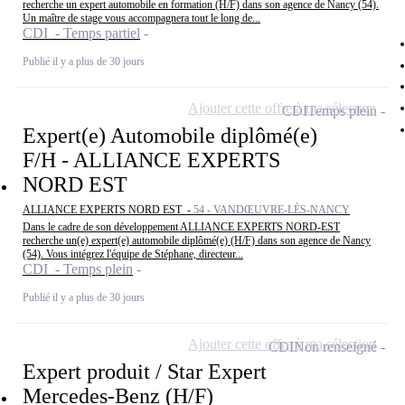
recherche un expert automobile en formation (H/F) dans son agence de Nancy (54).
Un maître de stage vous accompagnera tout le long de...
CDI - Temps partiel
Publié il y a plus de 30 jours
Ajouter cette offre à ma sélection
CDI
Temps plein
Expert(e) Automobile diplômé(e)
F/H - ALLIANCE EXPERTS
NORD EST
ALLIANCE EXPERTS NORD EST -
54 - VANDŒUVRE-LÈS-NANCY
Dans le cadre de son développement ALLIANCE EXPERTS NORD-EST
recherche un(e) expert(e) automobile diplômé(e) (H/F) dans son agence de Nancy
(54). Vous intégrez l'équipe de Stéphane, directeur...
CDI - Temps plein
Publié il y a plus de 30 jours
Ajouter cette offre à ma sélection
CDI
Non renseigné
Expert produit / Star Expert
Mercedes-Benz (H/F)