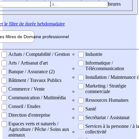
heures
er
le filtre de durée hebdomadaire
les filtres de
Domaine pro
fessionnel
ne professionel
Achats / Comptabilité / Gestion
Industrie
Arts / Artisanat d'art
Informatique /
Télécommunication
Banque / Assurance (2)
Installation / Maintenance (
Bâtiment / Travaux Publics
Marketing / Stratégie
Commerce / Vente
commerciale
Communication / Multimédia
Ressources Humaines
Conseil / Etudes
Santé
Direction d'entreprise
Secrétariat / Assistanat
Espaces verts et naturels /
Services à la personne / à l
Agriculture / Pêche / Soins aux
collectivité
animaux