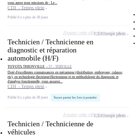
vous aurez pour missions de : Le...
CDI - Temps plein
Publié il y a plus de 30 jours
Ajouter cette offre à ma sélection
CDI
Temps plein
Technicien / Technicienne en
diagnostic et réparation
automobile (H/F)
TOYOTA THIONVILLE -
57 - TERVILLE
Doté d'excellentes connaissances en mécanique (distribution, embrayage, culasse,
etc), en technologie électrique/électronique et en méthodologie du diagnostic et
d'analyse fonctionnelle, vous assurez...
CDI - Temps plein
Publié il y a plus de 30 jours
Soyez parmi les 1ers à postuler
Ajouter cette offre à ma sélection
CDI
Temps plein
Technicien / Technicienne de
véhicules