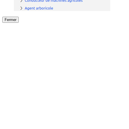
Fermer
Fermer
le détail de l'offre
/
Offre
sur
Offre précéden