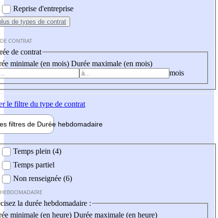
Reprise d'entreprise
plus
de types de contrat
 DE CONTRAT
ée de contrat
ée minimale (en mois)
Durée maximale (en mois)
mois
er
le filtre du type de contrat
les filtres de
Durée hebdo
madaire
 hebdomadaire
Temps plein (4)
Temps partiel
Non renseignée (6)
 HEBDOMADAIRE
cisez la durée hebdomadaire :
ée minimale (en heure)
Durée maximale (en heure)