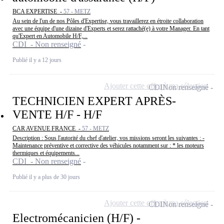
BCA EXPERTISE -
57 - METZ
Au sein de l'un de nos Pôles d'Expertise, vous travaillerez en étroite collaboration
avec une équipe d'une dizaine d'Experts et serez rattaché(e) à votre Manager. En tant
qu'Expert en Automobile H/F,...
CDI - Non renseigné
Publié il y a 12 jours
Ajouter cette offre à ma sélection
CDI
Non renseigné
TECHNICIEN EXPERT APRÈS-
VENTE H/F - H/F
CAR AVENUE FRANCE -
57 - METZ
Description : Sous l'autorité du chef d'atelier, vos missions seront les suivantes : -
Maintenance préventive et corrective des véhicules notamment sur : * les moteurs
thermiques et équipements...
CDI - Non renseigné
Publié il y a plus de 30 jours
Ajouter cette offre à ma sélection
CDI
Non renseigné
Electromécanicien (H/F) -