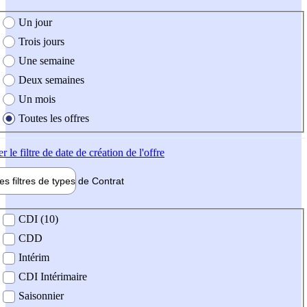
e création de l'offre
Un jour
Trois jours
Une semaine
Deux semaines
Un mois
Toutes les offres
er
le filtre de date de création de l'offre
les filtres de types de
Contrat
de contrat
CDI (10)
CDD
Intérim
CDI Intérimaire
Saisonnier