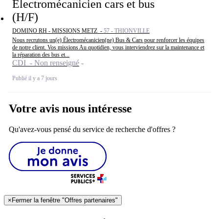
Electromécanicien cars et bus
(H/F)
DOMINO RH - MISSIONS METZ -
57 - THIONVILLE
Nous recrutons un(e) Électromécanicien(ne) Bus & Cars pour renforcer les équipes
de notre client. Vos missions Au quotidien, vous interviendrez sur la maintenance et
la réparation des bus et...
CDI - Non renseigné
Publié il y a 7 jours
Votre avis nous intéresse
Qu'avez-vous pensé du service de recherche d'offres ?
×
Fermer la fenêtre "Offres partenaires"