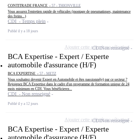
CONTITRADE FRANCE -
57 - THIONVILLE
Vous assurez l'entretien rapide de véhicules (montage de pneumatiques, maintenance
des freins...)
CDI - Temps plein
Publié il y a 18 jours
Ajouter cette offre à ma sélection
CDI
Non renseigné
BCA Expertise - Expert / Experte
automobile d'assurance (H/F)
BCA EXPERTISE -
57 - METZ
Vous souhaitez devenir Expert en Automobile et êtes passionné(e) par ce secteur ?
Rejoignez BCA Expertise dans le cadre d'un programme de formation unique de 24
mois minimum en CDI. Vous bénéficierez...
CDI - Non renseigné
Publié il y a 12 jours
Ajouter cette offre à ma sélection
CDI
Non renseigné
BCA Expertise - Expert / Experte
automobile d'assurance (H/F)