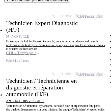
Ajouter cette offre à ma sélection
CDI
Temps plein
Technicien Expert Diagnostic
(H/F)
57 - AMNEVILLE
En tant que Technicien Expert Diagnostic, vous occupez un rôle central dans la
performance de l'entreprise. Votre mission principale : analyser les véhicules entrants
et orienter les décisions de...
CDI - Temps plein
Publié il y a 9 jours
Ajouter cette offre à ma sélection
CDI
Temps plein
Technicien / Technicienne en
diagnostic et réparation
automobile (H/F)
AZUR MOTORS -
57 - METZ
Votre mission : Autonomie, dynamisme, curiosité, soin et organisation font partis
des qualités déterminantes sur cette mission. En tant que Technicien(ne) Automobile,