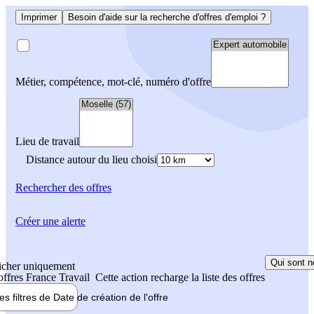
Imprimer
Besoin d'aide sur la recherche d'offres d'emploi ?
Métier, compétence, mot-clé, numéro d'offre
Lieu de travail
Distance autour du lieu choisi
Rechercher
des offres
Créer une alerte
Qui sont n
icher uniquement
 offres France Travail
Cette action recharge la liste des offres
les filtres de
Date de création
de l'offre