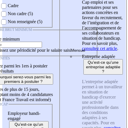
Cap emploi et ses
Cadre
partenaires pour ses
actions concrètes en
Non cadre (5)
faveur du recrutement,
Non renseignée (5)
de l’intégration et de
l’accompagnement de
IRE BRUT MINIMUM
ses collaborateurs en
situation de handicap.
re minimum
Pour en savoir plus,
consultez cet article
.
ssez une périodicité pour le salaire saisi
Entreprise adaptée
NITÉS
Qu'est-ce qu'une
z parmi les 1ers à postuler
entreprise adaptée
résultats
?
urquoi serez-vous parmi les
L'entreprise adaptée
premiers à postuler ?
permet à un travailleur
es de plus de 15 jours,
en situation de
tant moins de 4 candidatures
handicap d'exercer
t France Travail est informé)
une activité
ICAP
professionnelle dans
des conditions
Employeur handi-
adaptées à ses
engagé
capacités. Pour en
Qu'est-ce qu'un
savoir plus,
consultez