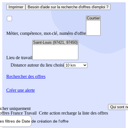
Imprimer
Besoin d'aide sur la recherche d'offres d'emploi ?
Métier, compétence, mot-clé, numéro d'offre
Lieu de travail
Distance autour du lieu choisi
Rechercher
des offres
Créer une alerte
Qui sont n
icher uniquement
 offres France Travail
Cette action recharge la liste des offres
les filtres de
Date de création
de l'offre