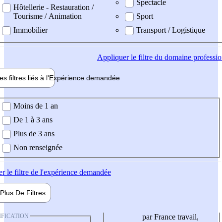
Spectacle
Hôtellerie - Restauration /
Tourisme / Animation
Sport
Immobilier
Transport / Logistique
Appliquer
le filtre du domaine professi
es filtres liés à l'
Expérience
demandée
ience demandée
Moins de 1 an
De 1 à 3 ans
Plus de 3 ans
Non renseignée
er
le filtre de l'expérience demandée
Plus De
Filtres
IFICATION
par France travail,