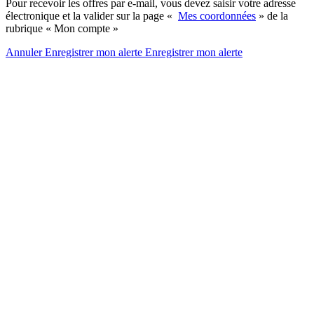
Pour recevoir les offres par e-mail, vous devez saisir votre adresse
électronique et la valider sur la page «
Mes coordonnées
» de la
rubrique « Mon compte »
Annuler
Enregistrer mon alerte
Enregistrer
mon alerte