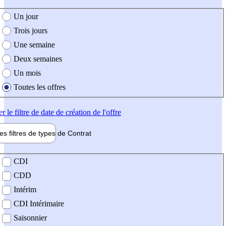
e création de l'offre
Un jour
Trois jours
Une semaine
Deux semaines
Un mois
Toutes les offres
er
le filtre de date de création de l'offre
les filtres de types de
Contrat
de contrat
CDI
CDD
Intérim
CDI Intérimaire
Saisonnier