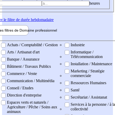
heures
er
le filtre de durée hebdomadaire
les filtres de
Domaine pro
fessionnel
ne professionel
Achats / Comptabilité / Gestion
Industrie
Arts / Artisanat d'art
Informatique /
Télécommunication
Banque / Assurance
Installation / Maintenance
Bâtiment / Travaux Publics
Marketing / Stratégie
Commerce / Vente
commerciale
Communication / Multimédia
Ressources Humaines
Conseil / Etudes
Santé
Direction d'entreprise
Secrétariat / Assistanat
Espaces verts et naturels /
Services à la personne / à l
Agriculture / Pêche / Soins aux
collectivité
animaux