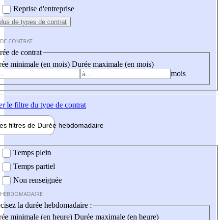
Reprise d'entreprise
plus
de types de contrat
 DE CONTRAT
ée de contrat
ée minimale (en mois)
Durée maximale (en mois)
mois
er
le filtre du type de contrat
les filtres de
Durée hebdo
madaire
 hebdomadaire
Temps plein
Temps partiel
Non renseignée
 HEBDOMADAIRE
cisez la durée hebdomadaire :
ée minimale (en heure)
Durée maximale (en heure)