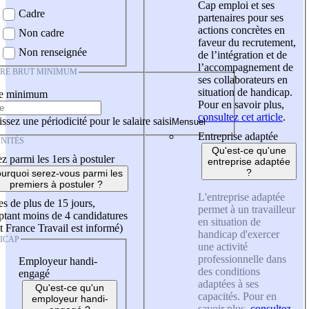
Cap emploi et ses
Cadre
partenaires pour ses
actions concrètes en
Non cadre
faveur du recrutement,
Non renseignée
de l’intégration et de
l’accompagnement de
IRE BRUT MINIMUM
ses collaborateurs en
situation de handicap.
re minimum
Pour en savoir plus,
consultez cet article
.
ssez une périodicité pour le salaire saisi
Entreprise adaptée
NITÉS
Qu'est-ce qu'une
z parmi les 1ers à postuler
entreprise adaptée
?
urquoi serez-vous parmi les
premiers à postuler ?
L'entreprise adaptée
es de plus de 15 jours,
permet à un travailleur
tant moins de 4 candidatures
en situation de
t France Travail est informé)
handicap d'exercer
ICAP
une activité
professionnelle dans
Employeur handi-
des conditions
engagé
adaptées à ses
Qu'est-ce qu'un
capacités. Pour en
employeur handi-
savoir plus,
consultez