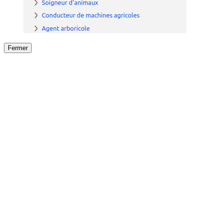
Fermer
Fermer
le détail de l'offre
/
Offre
sur
Offre précéden