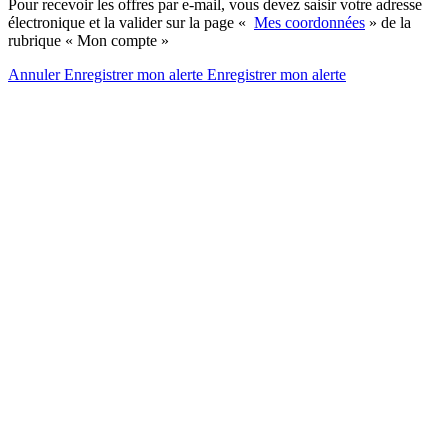
Pour recevoir les offres par e-mail, vous devez saisir votre adresse
électronique et la valider sur la page «
Mes coordonnées
» de la
rubrique « Mon compte »
Annuler
Enregistrer mon alerte
Enregistrer
mon alerte