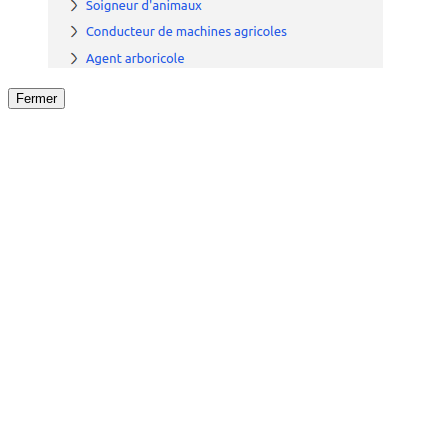
Fermer
Fermer
le détail de l'offre
/
Offre
sur
Offre précéden