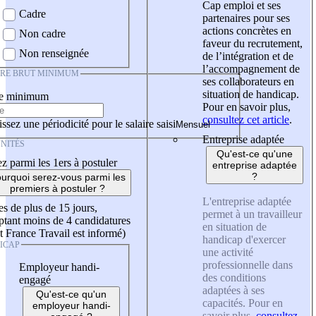
Cap emploi et ses
Cadre
partenaires pour ses
actions concrètes en
Non cadre
faveur du recrutement,
Non renseignée
de l’intégration et de
l’accompagnement de
IRE BRUT MINIMUM
ses collaborateurs en
situation de handicap.
re minimum
Pour en savoir plus,
consultez cet article
.
ssez une périodicité pour le salaire saisi
Entreprise adaptée
NITÉS
Qu'est-ce qu'une
z parmi les 1ers à postuler
entreprise adaptée
?
urquoi serez-vous parmi les
premiers à postuler ?
L'entreprise adaptée
es de plus de 15 jours,
permet à un travailleur
tant moins de 4 candidatures
en situation de
t France Travail est informé)
handicap d'exercer
ICAP
une activité
professionnelle dans
Employeur handi-
des conditions
engagé
adaptées à ses
Qu'est-ce qu'un
capacités. Pour en
employeur handi-
savoir plus,
consultez