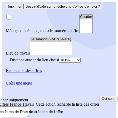
Imprimer
Besoin d'aide sur la recherche d'offres d'emploi ?
Métier, compétence, mot-clé, numéro d'offre
Lieu de travail
Distance autour du lieu choisi
Rechercher
des offres
Créer une alerte
Qui sont n
icher uniquement
 offres France Travail
Cette action recharge la liste des offres
les filtres de
Date de création
de l'offre