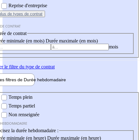
Reprise d'entreprise
plus
de types de contrat
 DE CONTRAT
ée de contrat
ée minimale (en mois)
Durée maximale (en mois)
mois
er
le filtre du type de contrat
les filtres de
Durée hebdo
madaire
 hebdomadaire
Temps plein
Temps partiel
Non renseignée
 HEBDOMADAIRE
cisez la durée hebdomadaire :
ée minimale (en heure)
Durée maximale (en heure)