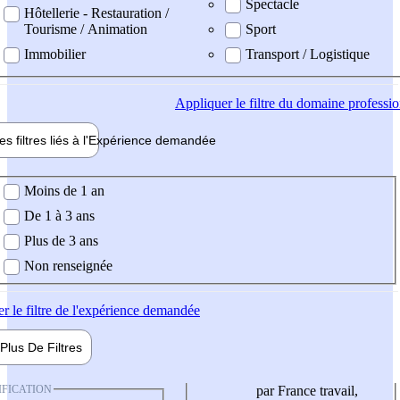
Spectacle
Hôtellerie - Restauration /
Tourisme / Animation
Sport
Immobilier
Transport / Logistique
Appliquer
le filtre du domaine professi
es filtres liés à l'
Expérience
demandée
ience demandée
Moins de 1 an
De 1 à 3 ans
Plus de 3 ans
Non renseignée
er
le filtre de l'expérience demandée
Plus De
Filtres
IFICATION
par France travail,