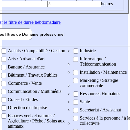
heures
er
le filtre de durée hebdomadaire
les filtres de
Domaine pro
fessionnel
ne professionel
Achats / Comptabilité / Gestion
Industrie
Arts / Artisanat d'art
Informatique /
Télécommunication
Banque / Assurance
Installation / Maintenance
Bâtiment / Travaux Publics
Marketing / Stratégie
Commerce / Vente
commerciale
Communication / Multimédia
Ressources Humaines
Conseil / Etudes
Santé
Direction d'entreprise
Secrétariat / Assistanat
Espaces verts et naturels /
Services à la personne / à l
Agriculture / Pêche / Soins aux
collectivité
animaux