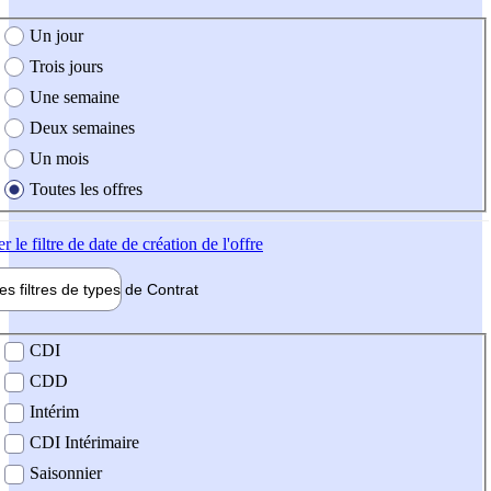
e création de l'offre
Un jour
Trois jours
Une semaine
Deux semaines
Un mois
Toutes les offres
er
le filtre de date de création de l'offre
les filtres de types de
Contrat
de contrat
CDI
CDD
Intérim
CDI Intérimaire
Saisonnier