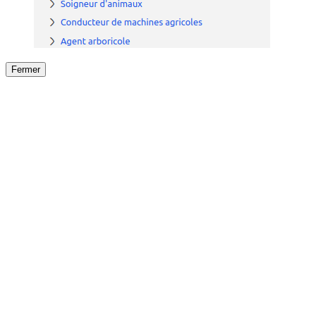
Fermer
Fermer
le détail de l'offre
/
Offre
sur
Offre précéden