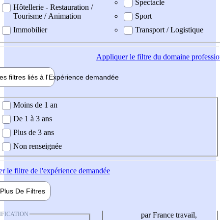
Spectacle
Hôtellerie - Restauration /
Tourisme / Animation
Sport
Immobilier
Transport / Logistique
Appliquer
le filtre du domaine professi
es filtres liés à l'
Expérience
demandée
ience demandée
Moins de 1 an
De 1 à 3 ans
Plus de 3 ans
Non renseignée
er
le filtre de l'expérience demandée
Plus De
Filtres
IFICATION
par France travail,