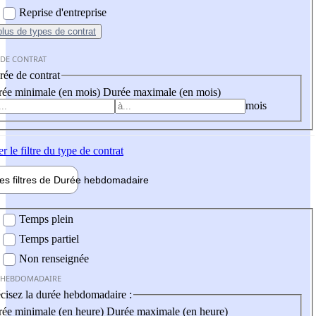
Reprise d'entreprise
plus
de types de contrat
 DE CONTRAT
ée de contrat
ée minimale (en mois)
Durée maximale (en mois)
mois
er
le filtre du type de contrat
les filtres de
Durée hebdo
madaire
 hebdomadaire
Temps plein
Temps partiel
Non renseignée
 HEBDOMADAIRE
cisez la durée hebdomadaire :
ée minimale (en heure)
Durée maximale (en heure)