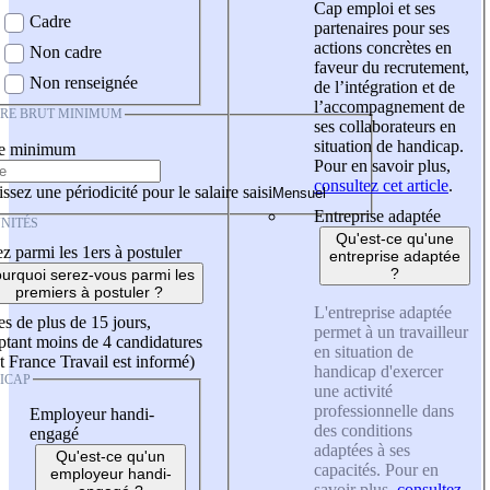
Cap emploi et ses
Cadre
partenaires pour ses
actions concrètes en
Non cadre
faveur du recrutement,
Non renseignée
de l’intégration et de
l’accompagnement de
IRE BRUT MINIMUM
ses collaborateurs en
situation de handicap.
re minimum
Pour en savoir plus,
consultez cet article
.
ssez une périodicité pour le salaire saisi
Entreprise adaptée
NITÉS
Qu'est-ce qu'une
z parmi les 1ers à postuler
entreprise adaptée
?
urquoi serez-vous parmi les
premiers à postuler ?
L'entreprise adaptée
es de plus de 15 jours,
permet à un travailleur
tant moins de 4 candidatures
en situation de
t France Travail est informé)
handicap d'exercer
ICAP
une activité
professionnelle dans
Employeur handi-
des conditions
engagé
adaptées à ses
Qu'est-ce qu'un
capacités. Pour en
employeur handi-
savoir plus,
consultez