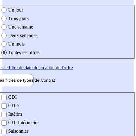
e création de l'offre
Un jour
Trois jours
Une semaine
Deux semaines
Un mois
Toutes les offres
er
le filtre de date de création de l'offre
les filtres de types de
Contrat
de contrat
CDI
CDD
Intérim
CDI Intérimaire
Saisonnier