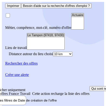
Imprimer
Besoin d'aide sur la recherche d'offres d'emploi ?
Métier, compétence, mot-clé, numéro d'offre
Lieu de travail
Distance autour du lieu choisi
Rechercher
des offres
Créer une alerte
Qui sont n
icher uniquement
 offres France Travail
Cette action recharge la liste des offres
les filtres de
Date de création
de l'offre