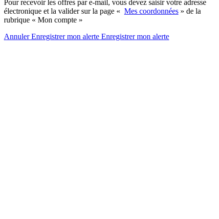
Pour recevoir les offres par e-mail, vous devez saisir votre adresse
électronique et la valider sur la page «
Mes coordonnées
» de la
rubrique « Mon compte »
Annuler
Enregistrer mon alerte
Enregistrer
mon alerte