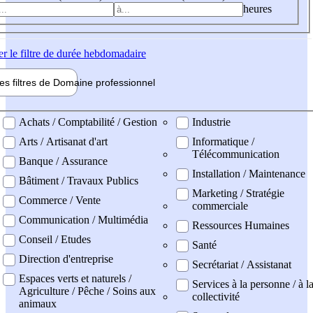
heures
er
le filtre de durée hebdomadaire
les filtres de
Domaine pro
fessionnel
ne professionel
Achats / Comptabilité / Gestion
Industrie
Arts / Artisanat d'art
Informatique /
Télécommunication
Banque / Assurance
Installation / Maintenance
Bâtiment / Travaux Publics
Marketing / Stratégie
Commerce / Vente
commerciale
Communication / Multimédia
Ressources Humaines
Conseil / Etudes
Santé
Direction d'entreprise
Secrétariat / Assistanat
Espaces verts et naturels /
Services à la personne / à l
Agriculture / Pêche / Soins aux
collectivité
animaux