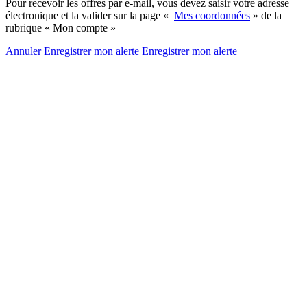
Pour recevoir les offres par e-mail, vous devez saisir votre adresse
électronique et la valider sur la page «
Mes coordonnées
» de la
rubrique « Mon compte »
Annuler
Enregistrer mon alerte
Enregistrer
mon alerte