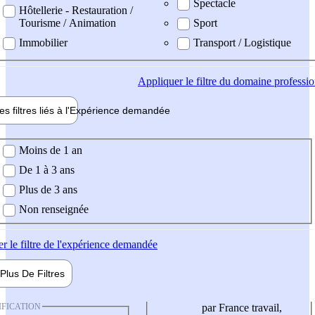
Spectacle
Hôtellerie - Restauration /
Tourisme / Animation
Sport
Immobilier
Transport / Logistique
Appliquer
le filtre du domaine professi
es filtres liés à l'
Expérience
demandée
ience demandée
Moins de 1 an
De 1 à 3 ans
Plus de 3 ans
Non renseignée
er
le filtre de l'expérience demandée
Plus De
Filtres
IFICATION
par France travail,