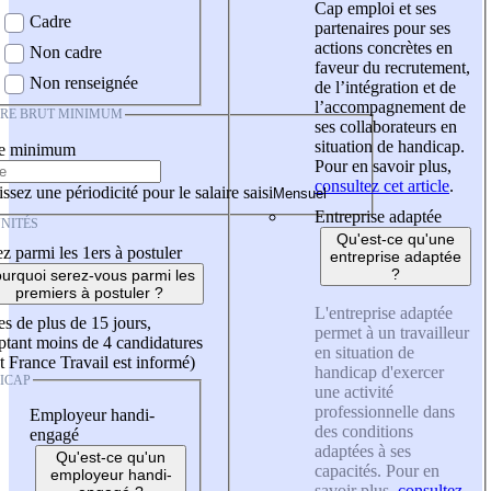
Cap emploi et ses
Cadre
partenaires pour ses
actions concrètes en
Non cadre
faveur du recrutement,
Non renseignée
de l’intégration et de
l’accompagnement de
IRE BRUT MINIMUM
ses collaborateurs en
situation de handicap.
re minimum
Pour en savoir plus,
consultez cet article
.
ssez une périodicité pour le salaire saisi
Entreprise adaptée
NITÉS
Qu'est-ce qu'une
z parmi les 1ers à postuler
entreprise adaptée
?
urquoi serez-vous parmi les
premiers à postuler ?
L'entreprise adaptée
es de plus de 15 jours,
permet à un travailleur
tant moins de 4 candidatures
en situation de
t France Travail est informé)
handicap d'exercer
ICAP
une activité
professionnelle dans
Employeur handi-
des conditions
engagé
adaptées à ses
Qu'est-ce qu'un
capacités. Pour en
employeur handi-
savoir plus,
consultez