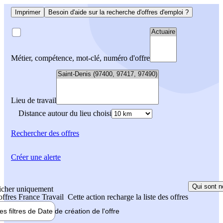
Imprimer
Besoin d'aide sur la recherche d'offres d'emploi ?
Métier, compétence, mot-clé, numéro d'offre
Lieu de travail
Distance autour du lieu choisi
Rechercher
des offres
Créer une alerte
Qui sont n
icher uniquement
 offres France Travail
Cette action recharge la liste des offres
les filtres de
Date de création
de l'offre