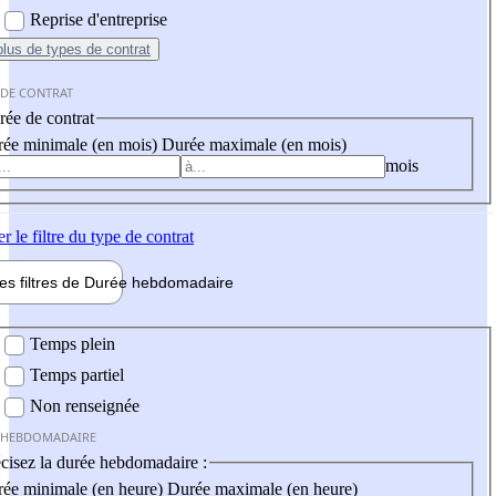
Reprise d'entreprise
plus
de types de contrat
 DE CONTRAT
ée de contrat
ée minimale (en mois)
Durée maximale (en mois)
mois
er
le filtre du type de contrat
les filtres de
Durée hebdo
madaire
 hebdomadaire
Temps plein
Temps partiel
Non renseignée
 HEBDOMADAIRE
cisez la durée hebdomadaire :
ée minimale (en heure)
Durée maximale (en heure)