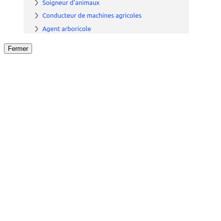
Fermer
Fermer
le détail de l'offre
/
Offre
sur
Offre précéden