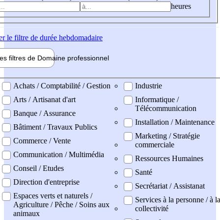
heures
er
le filtre de durée hebdomadaire
les filtres de
Domaine pro
fessionnel
ne professionel
Achats / Comptabilité / Gestion
Industrie
Arts / Artisanat d'art
Informatique /
Télécommunication
Banque / Assurance
Installation / Maintenance
Bâtiment / Travaux Publics
Marketing / Stratégie
Commerce / Vente
commerciale
Communication / Multimédia
Ressources Humaines
Conseil / Etudes
Santé
Direction d'entreprise
Secrétariat / Assistanat
Espaces verts et naturels /
Services à la personne / à l
Agriculture / Pêche / Soins aux
collectivité
animaux