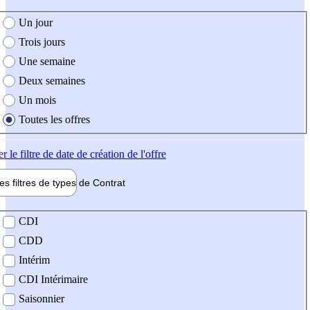
e création de l'offre
Un jour
Trois jours
Une semaine
Deux semaines
Un mois
Toutes les offres
er
le filtre de date de création de l'offre
les filtres de types de
Contrat
de contrat
CDI
CDD
Intérim
CDI Intérimaire
Saisonnier