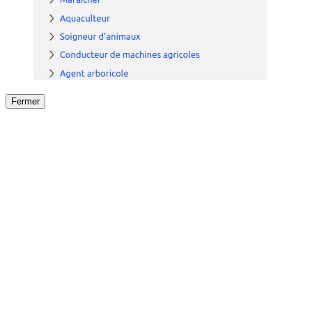
Fermer
Fermer
le détail de l'offre
/
Offre
sur
Offre précéden