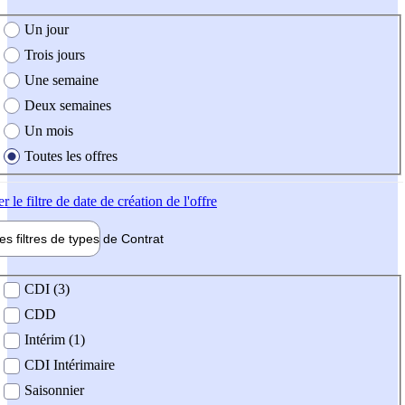
e création de l'offre
Un jour
Trois jours
Une semaine
Deux semaines
Un mois
Toutes les offres
er
le filtre de date de création de l'offre
les filtres de types de
Contrat
de contrat
CDI (3)
CDD
Intérim (1)
CDI Intérimaire
Saisonnier