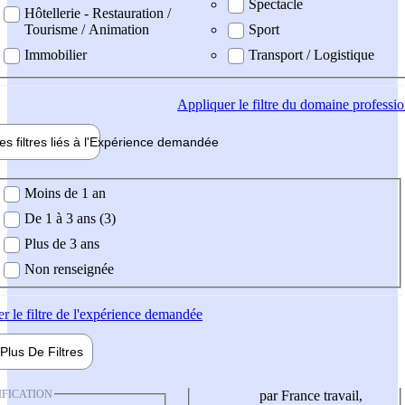
Spectacle
Hôtellerie - Restauration /
Tourisme / Animation
Sport
Immobilier
Transport / Logistique
Appliquer
le filtre du domaine professi
es filtres liés à l'
Expérience
demandée
ience demandée
Moins de 1 an
De 1 à 3 ans (3)
Plus de 3 ans
Non renseignée
er
le filtre de l'expérience demandée
Plus De
Filtres
IFICATION
par France travail,