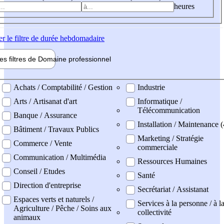
heures
er
le filtre de durée hebdomadaire
les filtres de
Domaine pro
fessionnel
ne professionel
Achats / Comptabilité / Gestion
Industrie
Arts / Artisanat d'art
Informatique /
Télécommunication
Banque / Assurance
Installation / Maintenance (
Bâtiment / Travaux Publics
Marketing / Stratégie
Commerce / Vente
commerciale
Communication / Multimédia
Ressources Humaines
Conseil / Etudes
Santé
Direction d'entreprise
Secrétariat / Assistanat
Espaces verts et naturels /
Services à la personne / à l
Agriculture / Pêche / Soins aux
collectivité
animaux