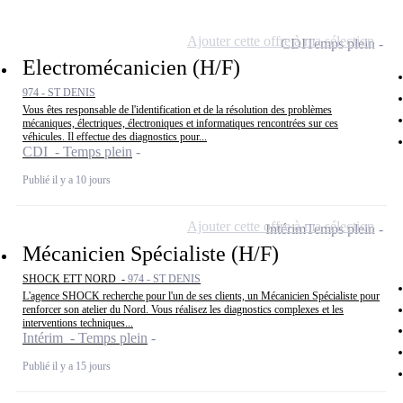
Ajouter cette offre à ma sélection
CDI
Temps plein
Electromécanicien (H/F)
974 - ST DENIS
Vous êtes responsable de l'identification et de la résolution des problèmes
mécaniques, électriques, électroniques et informatiques rencontrées sur ces
véhicules. Il effectue des diagnostics pour...
CDI - Temps plein
Publié il y a 10 jours
Ajouter cette offre à ma sélection
Intérim
Temps plein
Mécanicien Spécialiste (H/F)
SHOCK ETT NORD -
974 - ST DENIS
L'agence SHOCK recherche pour l'un de ses clients, un Mécanicien Spécialiste pour
renforcer son atelier du Nord. Vous réalisez les diagnostics complexes et les
interventions techniques...
Intérim - Temps plein
Publié il y a 15 jours