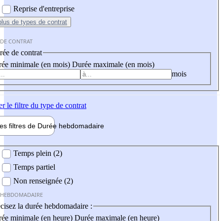
Reprise d'entreprise
plus
de types de contrat
 DE CONTRAT
ée de contrat
ée minimale (en mois)
Durée maximale (en mois)
mois
er
le filtre du type de contrat
les filtres de
Durée hebdo
madaire
 hebdomadaire
Temps plein (2)
Temps partiel
Non renseignée (2)
 HEBDOMADAIRE
cisez la durée hebdomadaire :
ée minimale (en heure)
Durée maximale (en heure)