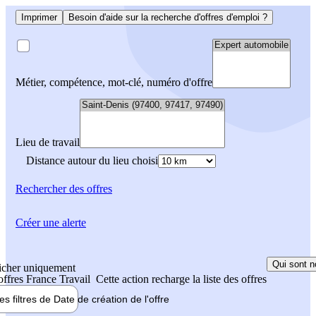
Imprimer
Besoin d'aide sur la recherche d'offres d'emploi ?
Métier, compétence, mot-clé, numéro d'offre
Lieu de travail
Distance autour du lieu choisi
Rechercher
des offres
Créer une alerte
Qui sont n
icher uniquement
 offres France Travail
Cette action recharge la liste des offres
les filtres de
Date de création
de l'offre