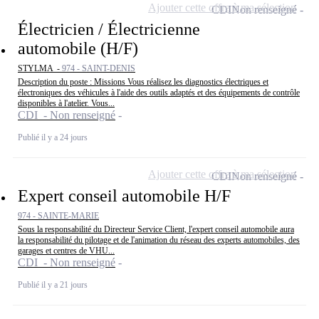
Ajouter cette offre à ma sélection
CDI
Non renseigné
Électricien / Électricienne
automobile (H/F)
STYLMA -
974 - SAINT-DENIS
Description du poste : Missions Vous réalisez les diagnostics électriques et
électroniques des véhicules à l'aide des outils adaptés et des équipements de contrôle
disponibles à l'atelier. Vous...
CDI - Non renseigné
Publié il y a 24 jours
Ajouter cette offre à ma sélection
CDI
Non renseigné
Expert conseil automobile H/F
974 - SAINTE-MARIE
Sous la responsabilité du Directeur Service Client, l'expert conseil automobile aura
la responsabilité du pilotage et de l'animation du réseau des experts automobiles, des
garages et centres de VHU...
CDI - Non renseigné
Publié il y a 21 jours