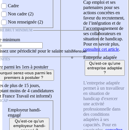
Cap emploi et ses
Cadre
partenaires pour ses
actions concrètes en
Non cadre (2)
faveur du recrutement,
Non renseignée (2)
de l’intégration et de
l’accompagnement de
IRE BRUT MINIMUM
ses collaborateurs en
situation de handicap.
re minimum
Pour en savoir plus,
consultez cet article
.
ssez une périodicité pour le salaire saisi
Entreprise adaptée
NITÉS
Qu'est-ce qu'une
z parmi les 1ers à postuler
entreprise adaptée
?
urquoi serez-vous parmi les
premiers à postuler ?
L'entreprise adaptée
es de plus de 15 jours,
permet à un travailleur
tant moins de 4 candidatures
en situation de
t France Travail est informé)
handicap d'exercer
ICAP
une activité
professionnelle dans
Employeur handi-
des conditions
engagé
adaptées à ses
Qu'est-ce qu'un
capacités. Pour en
employeur handi-
savoir plus,
consultez