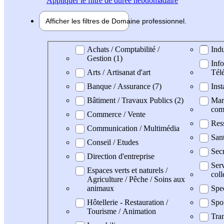
Appliquer
le filtre de durée hebdomadaire
Afficher les filtres de
Domaine pro
fessionnel
Domaine professionel
Achats / Comptabilité /
Indu
Gestion (1)
Info
Arts / Artisanat d'art
Tél
Banque / Assurance (7)
Inst
Bâtiment / Travaux Publics (2)
Mark
com
Commerce / Vente
Res
Communication / Multimédia
San
Conseil / Etudes
Secr
Direction d'entreprise
Serv
Espaces verts et naturels /
coll
Agriculture / Pêche / Soins aux
animaux
Spe
Hôtellerie - Restauration /
Spo
Tourisme / Animation
Tran