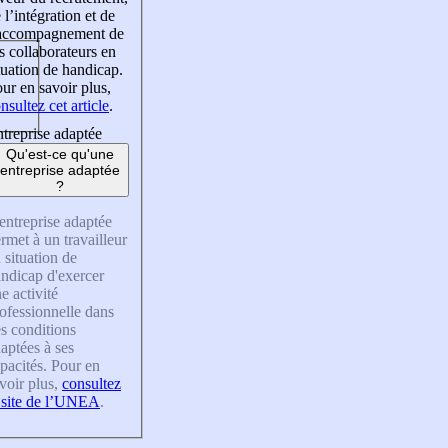
 l’intégration et de
’accompagnement de
s collaborateurs en
tuation de handicap.
ur en savoir plus,
nsultez cet article
.
treprise adaptée
Qu'est-ce qu'une
entreprise adaptée
?
entreprise adaptée
rmet à un travailleur
 situation de
ndicap d'exercer
e activité
ofessionnelle dans
s conditions
aptées à ses
pacités. Pour en
voir plus,
consultez
 site de l’UNEA
.