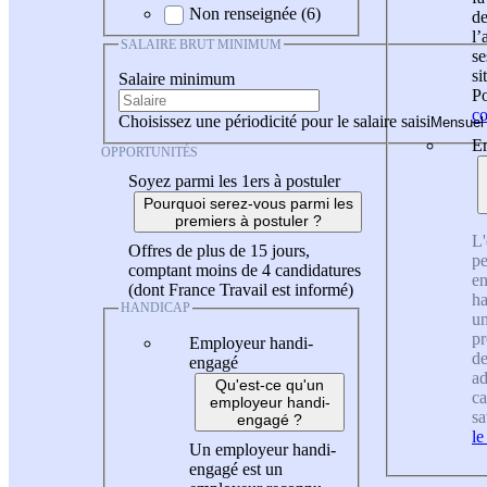
Non renseignée (6)
de
l
SALAIRE BRUT MINIMUM
se
si
Salaire minimum
Po
co
Choisissez une périodicité pour le salaire saisi
En
OPPORTUNITÉS
Soyez parmi les 1ers à postuler
Pourquoi serez-vous parmi les
premiers à postuler ?
L'
Offres de plus de 15 jours,
pe
comptant moins de 4 candidatures
en
(dont France Travail est informé)
ha
HANDICAP
un
pr
Employeur handi-
de
engagé
ad
Qu'est-ce qu'un
ca
employeur handi-
sa
engagé ?
le
Un employeur handi-
engagé est un