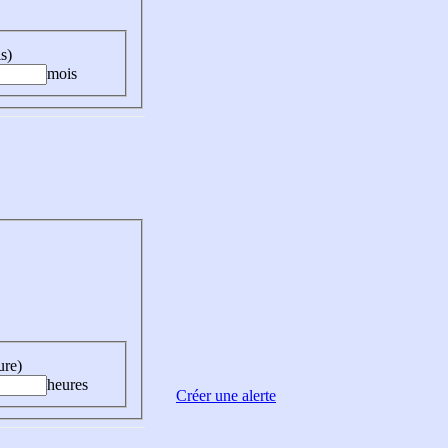
s)
mois
ure)
heures
Créer une alerte