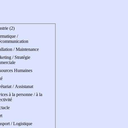
strie (2)
rmatique /
écommunication
allation / Maintenance
eting / Stratégie
merciale
sources Humaines
té
étariat / Assistanat
ices à la personne / à la
ectivité
ctacle
rt
sport / Logistique