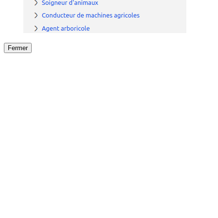
Fermer
Fermer
le détail de l'offre
/
Offre
sur
Offre précéden