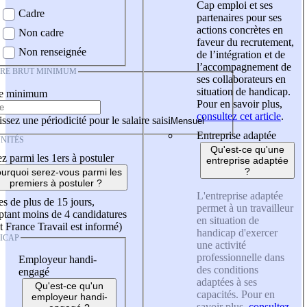
Cap emploi et ses
Cadre
partenaires pour ses
actions concrètes en
Non cadre
faveur du recrutement,
Non renseignée
de l’intégration et de
l’accompagnement de
IRE BRUT MINIMUM
ses collaborateurs en
situation de handicap.
re minimum
Pour en savoir plus,
consultez cet article
.
ssez une périodicité pour le salaire saisi
Entreprise adaptée
NITÉS
Qu'est-ce qu'une
z parmi les 1ers à postuler
entreprise adaptée
?
urquoi serez-vous parmi les
premiers à postuler ?
L'entreprise adaptée
es de plus de 15 jours,
permet à un travailleur
tant moins de 4 candidatures
en situation de
t France Travail est informé)
handicap d'exercer
ICAP
une activité
professionnelle dans
Employeur handi-
des conditions
engagé
adaptées à ses
Qu'est-ce qu'un
capacités. Pour en
employeur handi-
savoir plus,
consultez