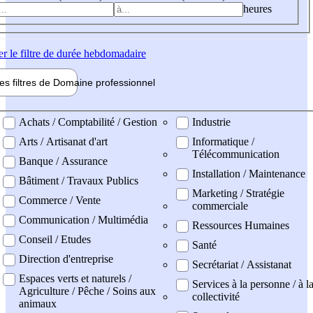
heures
er
le filtre de durée hebdomadaire
les filtres de
Domaine pro
fessionnel
ne professionel
Achats / Comptabilité / Gestion
Industrie
Arts / Artisanat d'art
Informatique /
Télécommunication
Banque / Assurance
Installation / Maintenance
Bâtiment / Travaux Publics
Marketing / Stratégie
Commerce / Vente
commerciale
Communication / Multimédia
Ressources Humaines
Conseil / Etudes
Santé
Direction d'entreprise
Secrétariat / Assistanat
Espaces verts et naturels /
Services à la personne / à l
Agriculture / Pêche / Soins aux
collectivité
animaux