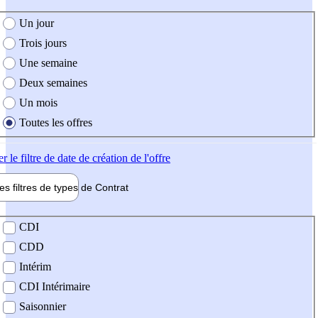
e création de l'offre
Un jour
Trois jours
Une semaine
Deux semaines
Un mois
Toutes les offres
er
le filtre de date de création de l'offre
les filtres de types de
Contrat
de contrat
CDI
CDD
Intérim
CDI Intérimaire
Saisonnier