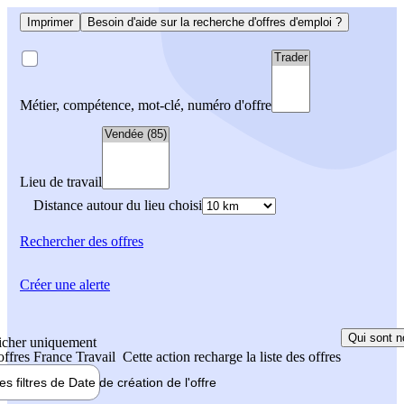
Imprimer
Besoin d'aide sur la recherche d'offres d'emploi ?
Métier, compétence, mot-clé, numéro d'offre
Lieu de travail
Distance autour du lieu choisi
Rechercher
des offres
Créer une alerte
Qui sont n
icher uniquement
 offres France Travail
Cette action recharge la liste des offres
les filtres de
Date de création
de l'offre