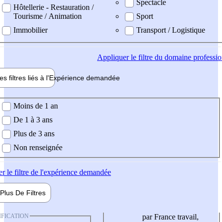
Spectacle
Hôtellerie - Restauration /
Tourisme / Animation
Sport
Immobilier
Transport / Logistique
Appliquer
le filtre du domaine professi
es filtres liés à l'
Expérience
demandée
ience demandée
Moins de 1 an
De 1 à 3 ans
Plus de 3 ans
Non renseignée
er
le filtre de l'expérience demandée
Plus De
Filtres
IFICATION
par France travail,