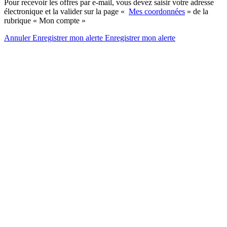
Pour recevoir les offres par e-mail, vous devez saisir votre adresse
électronique et la valider sur la page «
Mes coordonnées
» de la
rubrique « Mon compte »
Annuler
Enregistrer mon alerte
Enregistrer
mon alerte