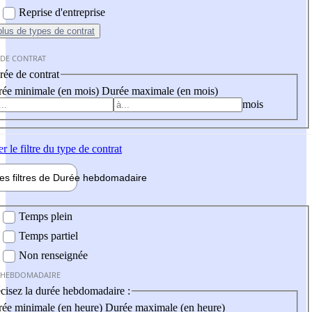
Reprise d'entreprise
plus
de types de contrat
 DE CONTRAT
ée de contrat
ée minimale (en mois)
Durée maximale (en mois)
mois
er
le filtre du type de contrat
les filtres de
Durée hebdo
madaire
 hebdomadaire
Temps plein
Temps partiel
Non renseignée
 HEBDOMADAIRE
cisez la durée hebdomadaire :
ée minimale (en heure)
Durée maximale (en heure)