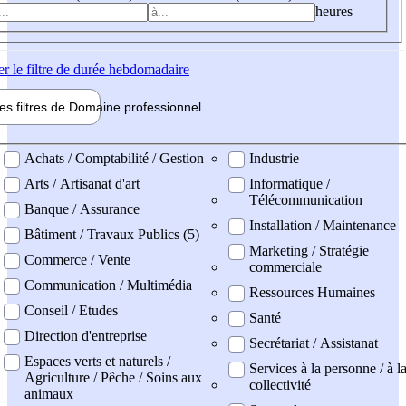
heures
er
le filtre de durée hebdomadaire
les filtres de
Domaine pro
fessionnel
ne professionel
Achats / Comptabilité / Gestion
Industrie
Arts / Artisanat d'art
Informatique /
Télécommunication
Banque / Assurance
Installation / Maintenance
Bâtiment / Travaux Publics (5)
Marketing / Stratégie
Commerce / Vente
commerciale
Communication / Multimédia
Ressources Humaines
Conseil / Etudes
Santé
Direction d'entreprise
Secrétariat / Assistanat
Espaces verts et naturels /
Services à la personne / à l
Agriculture / Pêche / Soins aux
collectivité
animaux