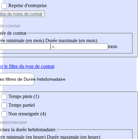
Reprise d'entreprise
plus
de types de contrat
 DE CONTRAT
ée de contrat
ée minimale (en mois)
Durée maximale (en mois)
mois
er
le filtre du type de contrat
les filtres de
Durée hebdo
madaire
 hebdomadaire
Temps plein (1)
Temps partiel
Non renseignée (4)
 HEBDOMADAIRE
cisez la durée hebdomadaire :
ée minimale (en heure)
Durée maximale (en heure)