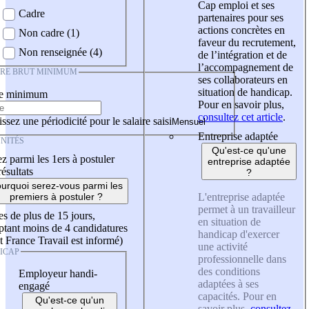
Cap emploi et ses
Cadre
partenaires pour ses
actions concrètes en
Non cadre (1)
faveur du recrutement,
Non renseignée (4)
de l’intégration et de
l’accompagnement de
IRE BRUT MINIMUM
ses collaborateurs en
situation de handicap.
re minimum
Pour en savoir plus,
consultez cet article
.
ssez une périodicité pour le salaire saisi
Entreprise adaptée
NITÉS
Qu'est-ce qu'une
z parmi les 1ers à postuler
entreprise adaptée
résultats
?
urquoi serez-vous parmi les
L'entreprise adaptée
premiers à postuler ?
permet à un travailleur
es de plus de 15 jours,
en situation de
tant moins de 4 candidatures
handicap d'exercer
t France Travail est informé)
une activité
ICAP
professionnelle dans
des conditions
Employeur handi-
adaptées à ses
engagé
capacités. Pour en
Qu'est-ce qu'un
savoir plus,
consultez