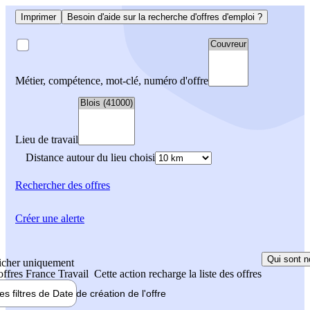
Imprimer
Besoin d'aide sur la recherche d'offres d'emploi ?
Métier, compétence, mot-clé, numéro d'offre
Lieu de travail
Distance autour du lieu choisi
Rechercher
des offres
Créer une alerte
Qui sont n
icher uniquement
 offres France Travail
Cette action recharge la liste des offres
les filtres de
Date de création
de l'offre