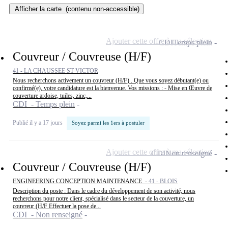
Afficher la carte
(contenu non-accessible)
Ajouter cette offre à ma sélection
CDI
Temps plein
Couvreur / Couvreuse (H/F)
41 - LA CHAUSSEE ST VICTOR
Nous recherchons activement un couvreur (H/F) . Que vous soyez débutant(e) ou
confirmé(e), votre candidature est la bienvenue. Vos missions : - Mise en Œuvre de
couverture ardoise, tuiles, zinc,...
CDI - Temps plein
Publié il y a 17 jours
Soyez parmi les 1ers à postuler
Ajouter cette offre à ma sélection
CDI
Non renseigné
Couvreur / Couvreuse (H/F)
ENGINEERING CONCEPTION MAINTENANCE -
41 - BLOIS
Description du poste : Dans le cadre du développement de son activité, nous
recherchons pour notre client, spécialisé dans le secteur de la couverture, un
couvreur (H/F Effectuer la pose de...
CDI - Non renseigné