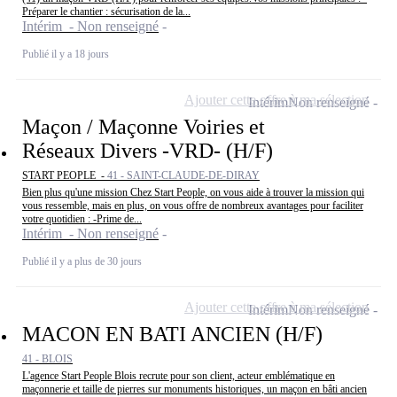
Préparer le chantier : sécurisation de la...
Intérim - Non renseigné
Publié il y a 18 jours
Ajouter cette offre à ma sélection
Intérim
Non renseigné
Maçon / Maçonne Voiries et
Réseaux Divers -VRD- (H/F)
START PEOPLE -
41 - SAINT-CLAUDE-DE-DIRAY
Bien plus qu'une mission Chez Start People, on vous aide à trouver la mission qui
vous ressemble, mais en plus, on vous offre de nombreux avantages pour faciliter
votre quotidien : -Prime de...
Intérim - Non renseigné
Publié il y a plus de 30 jours
Ajouter cette offre à ma sélection
Intérim
Non renseigné
MACON EN BATI ANCIEN (H/F)
41 - BLOIS
L'agence Start People Blois recrute pour son client, acteur emblématique en
maçonnerie et taille de pierres sur monuments historiques, un maçon en bâti ancien