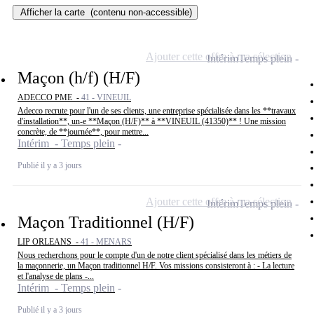
Afficher la carte
(contenu non-accessible)
Ajouter cette offre à ma sélection
Intérim
Temps plein
Maçon (h/f) (H/F)
ADECCO PME -
41 - VINEUIL
Adecco recrute pour l'un de ses clients, une entreprise spécialisée dans les **travaux
d'installation**, un-e **Maçon (H/F)** à **VINEUIL (41350)** ! Une mission
concrète, de **journée**, pour mettre...
Intérim - Temps plein
Publié il y a 3 jours
Ajouter cette offre à ma sélection
Intérim
Temps plein
Maçon Traditionnel (H/F)
LIP ORLEANS -
41 - MENARS
Nous recherchons pour le compte d'un de notre client spécialisé dans les métiers de
la maçonnerie, un Maçon traditionnel H/F. Vos missions consisteront à : - La lecture
et l'analyse de plans -...
Intérim - Temps plein
Publié il y a 3 jours