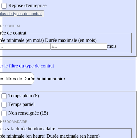
Reprise d'entreprise
plus
de types de contrat
 DE CONTRAT
ée de contrat
ée minimale (en mois)
Durée maximale (en mois)
mois
er
le filtre du type de contrat
les filtres de
Durée hebdo
madaire
 hebdomadaire
Temps plein (6)
Temps partiel
Non renseignée (15)
 HEBDOMADAIRE
cisez la durée hebdomadaire :
ée minimale (en heure)
Durée maximale (en heure)