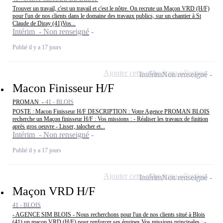
Trouver un travail, c'est un travail et c'est le nôtre. On recrute un Maçon VRD (H/F)
pour l'un de nos clients dans le domaine des travaux publics, sur un chantier à St
Claude de Diray (41)Vos...
Intérim - Non renseigné
Publié il y a 17 jours
Ajouter cette offre à ma sélection
Intérim
Non renseigné
Macon Finisseur H/F
PROMAN -
41 - BLOIS
POSTE : Macon Finisseur H/F DESCRIPTION : Votre Agence PROMAN BLOIS
recherche un Maçon finisseur H/F : Vos missions : - Réaliser les travaux de finition
après gros oeuvre - Lisser, talocher et...
Intérim - Non renseigné
Publié il y a 17 jours
Ajouter cette offre à ma sélection
Intérim
Non renseigné
Maçon VRD H/F
41 - BLOIS
- AGENCE SIM BLOIS - Nous recherchons pour l'un de nos clients situé à Blois
(41) un maçon VRD (H/F) pour renforcer ses équipes.Vos missions principales : -