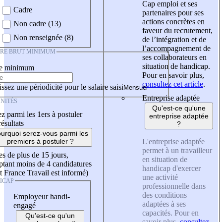
Cap emploi et ses
Cadre
partenaires pour ses
actions concrètes en
Non cadre (13)
faveur du recrutement,
Non renseignée (8)
de l’intégration et de
l’accompagnement de
IRE BRUT MINIMUM
ses collaborateurs en
situation de handicap.
re minimum
Pour en savoir plus,
consultez cet article
.
ssez une périodicité pour le salaire saisi
Entreprise adaptée
NITÉS
Qu'est-ce qu'une
z parmi les 1ers à postuler
entreprise adaptée
résultats
?
urquoi serez-vous parmi les
L'entreprise adaptée
premiers à postuler ?
permet à un travailleur
es de plus de 15 jours,
en situation de
tant moins de 4 candidatures
handicap d'exercer
t France Travail est informé)
une activité
ICAP
professionnelle dans
des conditions
Employeur handi-
adaptées à ses
engagé
capacités. Pour en
Qu'est-ce qu'un
savoir plus,
consultez