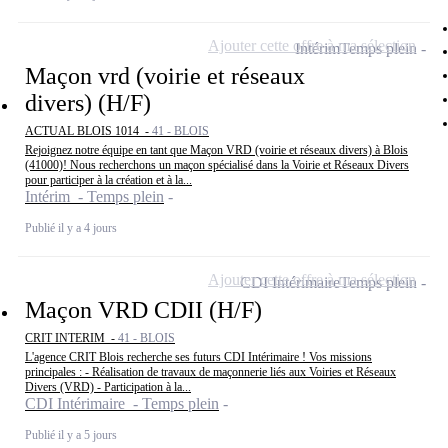
Ajouter cette offre à ma sélection
Intérim
Temps plein
Maçon vrd (voirie et réseaux
divers) (H/F)
ACTUAL BLOIS 1014 -
41 - BLOIS
Rejoignez notre équipe en tant que Maçon VRD (voirie et réseaux divers) à Blois
(41000)! Nous recherchons un maçon spécialisé dans la Voirie et Réseaux Divers
pour participer à la création et à la...
Intérim - Temps plein
Publié il y a 4 jours
Ajouter cette offre à ma sélection
CDI Intérimaire
Temps plein
Maçon VRD CDII (H/F)
CRIT INTERIM -
41 - BLOIS
L'agence CRIT Blois recherche ses futurs CDI Intérimaire ! Vos missions
principales : - Réalisation de travaux de maçonnerie liés aux Voiries et Réseaux
Divers (VRD) - Participation à la...
CDI Intérimaire - Temps plein
Publié il y a 5 jours