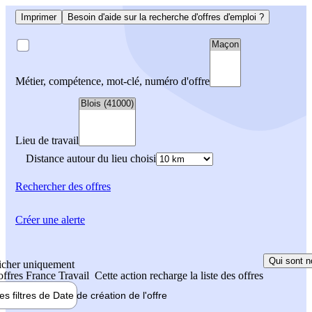
Imprimer
Besoin d'aide sur la recherche d'offres d'emploi ?
Métier, compétence, mot-clé, numéro d'offre
Lieu de travail
Distance autour du lieu choisi
Rechercher
des offres
Créer une alerte
Qui sont n
icher uniquement
 offres France Travail
Cette action recharge la liste des offres
les filtres de
Date de création
de l'offre