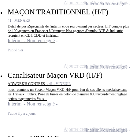
Ajouter cette offre à ma sélection
Intérim
Non renseigné
MAÇON TRADITIONNEL (H/F)
41 - MENARS
Détail de posteSpécialiste de l'intérim et du recrutement par secteur, LIP compte plus
de 190 agences en France et à l'étranger. Nos agences d'emploi BTP & Industrie
recrutent en CDI, CDD et intérim...
Intérim - Non renseigné
Publié hier
Ajouter cette offre à ma sélection
Intérim
Non renseigné
Canalisateur Maçon VRD (H/F)
ADWORK'S CONTRES -
41 - VINEUIL
nous recrutons un Poseur Maçon VRD H/F pour l'un de ses clients spécialisé dans
les Travaux Publics. Pose de buses en béton de diamètre 800 raccordement réglage
petites maçonneries Vous...
Intérim - Non renseigné
Publié il y a 2 jours
Ajouter cette offre à ma sélection
Intérim
Non renseigné