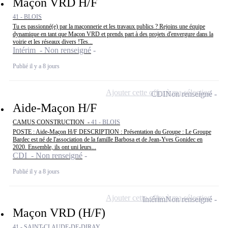
Maçon VRD H/F
41 - BLOIS
Tu es passionné(e) par la maçonnerie et les travaux publics ? Rejoins une équipe
dynamique en tant que Maçon VRD et prends part à des projets d'envergure dans la
voirie et les réseaux divers !Tes...
Intérim - Non renseigné
Publié il y a 8 jours
Ajouter cette offre à ma sélection
CDI
Non renseigné
Aide-Maçon H/F
CAMUS CONSTRUCTION -
41 - BLOIS
POSTE : Aide-Maçon H/F DESCRIPTION : Présentation du Groupe : Le Groupe
Bardec est né de l'association de la famille Barbosa et de Jean-Yves Gonidec en
2020. Ensemble, ils ont uni leurs...
CDI - Non renseigné
Publié il y a 8 jours
Ajouter cette offre à ma sélection
Intérim
Non renseigné
Maçon VRD (H/F)
41 - SAINT-CLAUDE-DE-DIRAY