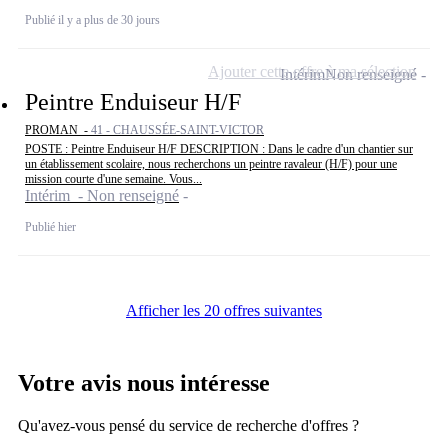
Publié il y a plus de 30 jours
Ajouter cette offre à ma sélection
Intérim
Non renseigné
Peintre Enduiseur H/F
PROMAN -
41 - CHAUSSÉE-SAINT-VICTOR
POSTE : Peintre Enduiseur H/F DESCRIPTION : Dans le cadre d'un chantier sur
un établissement scolaire, nous recherchons un peintre ravaleur (H/F) pour une
mission courte d'une semaine. Vous...
Intérim - Non renseigné
Publié hier
Afficher les 20 offres suivantes
Votre avis nous intéresse
Qu'avez-vous pensé du service de recherche d'offres ?