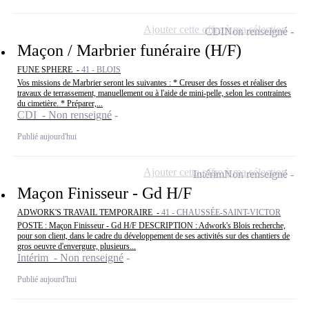
Ajouter cette offre à ma sélection
CDI
Non renseigné
Maçon / Marbrier funéraire (H/F)
FUNE SPHERE -
41 - BLOIS
Vos missions de Marbrier seront les suivantes : * Creuser des fosses et réaliser des
travaux de terrassement, manuellement ou à l'aide de mini-pelle, selon les contraintes
du cimetière. * Préparer,...
CDI - Non renseigné
Publié aujourd'hui
Ajouter cette offre à ma sélection
Intérim
Non renseigné
Maçon Finisseur - Gd H/F
ADWORK'S TRAVAIL TEMPORAIRE -
41 - CHAUSSÉE-SAINT-VICTOR
POSTE : Maçon Finisseur - Gd H/F DESCRIPTION : Adwork's Blois recherche,
pour son client, dans le cadre du développement de ses activités sur des chantiers de
gros oeuvre d'envergure, plusieurs...
Intérim - Non renseigné
Publié aujourd'hui