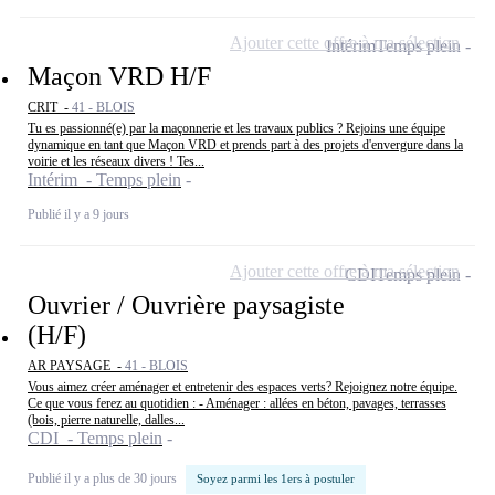
Ajouter cette offre à ma sélection
Intérim
Temps plein
Maçon VRD H/F
CRIT -
41 - BLOIS
Tu es passionné(e) par la maçonnerie et les travaux publics ? Rejoins une équipe
dynamique en tant que Maçon VRD et prends part à des projets d'envergure dans la
voirie et les réseaux divers ! Tes...
Intérim - Temps plein
Publié il y a 9 jours
Ajouter cette offre à ma sélection
CDI
Temps plein
Ouvrier / Ouvrière paysagiste
(H/F)
AR PAYSAGE -
41 - BLOIS
Vous aimez créer aménager et entretenir des espaces verts? Rejoignez notre équipe.
Ce que vous ferez au quotidien : - Aménager : allées en béton, pavages, terrasses
(bois, pierre naturelle, dalles...
CDI - Temps plein
Publié il y a plus de 30 jours
Soyez parmi les 1ers à postuler