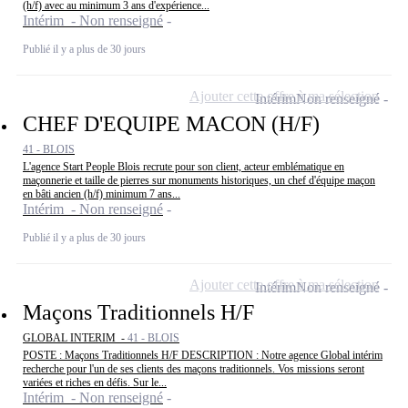
(h/f) avec au minimum 3 ans d'expérience...
Intérim - Non renseigné
Publié il y a plus de 30 jours
Ajouter cette offre à ma sélection
Intérim
Non renseigné
CHEF D'EQUIPE MACON (H/F)
41 - BLOIS
L'agence Start People Blois recrute pour son client, acteur emblématique en
maçonnerie et taille de pierres sur monuments historiques, un chef d'équipe maçon
en bâti ancien (h/f) minimum 7 ans...
Intérim - Non renseigné
Publié il y a plus de 30 jours
Ajouter cette offre à ma sélection
Intérim
Non renseigné
Maçons Traditionnels H/F
GLOBAL INTERIM -
41 - BLOIS
POSTE : Maçons Traditionnels H/F DESCRIPTION : Notre agence Global intérim
recherche pour l'un de ses clients des maçons traditionnels. Vos missions seront
variées et riches en défis. Sur le...
Intérim - Non renseigné