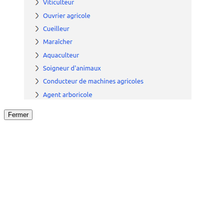
Fermer
Fermer
le détail de l'offre
/
Offre
sur
Offre précéden