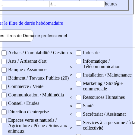
heures
er
le filtre de durée hebdomadaire
les filtres de
Domaine pro
fessionnel
ne professionel
Achats / Comptabilité / Gestion
Industrie
Arts / Artisanat d'art
Informatique /
Télécommunication
Banque / Assurance
Installation / Maintenance
Bâtiment / Travaux Publics (20)
Marketing / Stratégie
Commerce / Vente
commerciale
Communication / Multimédia
Ressources Humaines
Conseil / Etudes
Santé
Direction d'entreprise
Secrétariat / Assistanat
Espaces verts et naturels /
Services à la personne / à l
Agriculture / Pêche / Soins aux
collectivité
animaux