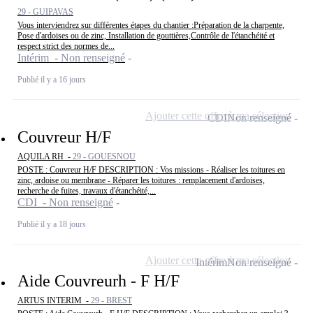
29 - GUIPAVAS
Vous interviendrez sur différentes étapes du chantier :Préparation de la charpente,
Pose d'ardoises ou de zinc, Installation de gouttières,Contrôle de l'étanchéité et
respect strict des normes de...
Intérim - Non renseigné
Publié il y a 16 jours
Ajouter cette offre à ma sélection
CDI
Non renseigné
Couvreur H/F
AQUILA RH -
29 - GOUESNOU
POSTE : Couvreur H/F DESCRIPTION : Vos missions - Réaliser les toitures en
zinc, ardoise ou membrane - Réparer les toitures : remplacement d'ardoises,
recherche de fuites, travaux d'étanchéité,...
CDI - Non renseigné
Publié il y a 18 jours
Ajouter cette offre à ma sélection
Intérim
Non renseigné
Aide Couvreurh - F H/F
ARTUS INTERIM -
29 - BREST