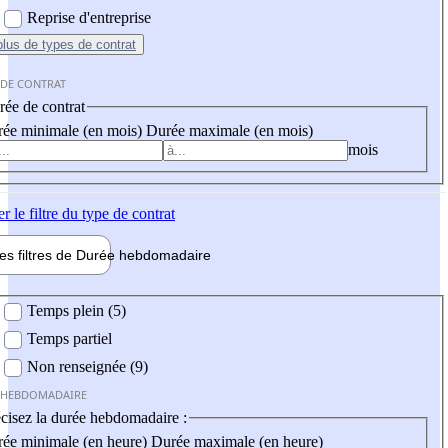
Reprise d'entreprise
plus
de types de contrat
 DE CONTRAT
ée de contrat
ée minimale (en mois)
Durée maximale (en mois)
mois
er
le filtre du type de contrat
les filtres de
Durée hebdo
madaire
 hebdomadaire
Temps plein (5)
Temps partiel
Non renseignée (9)
 HEBDOMADAIRE
cisez la durée hebdomadaire :
ée minimale (en heure)
Durée maximale (en heure)