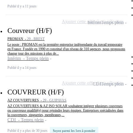
Publié il y a 11 jours
Ajouter cette offre à ma sélection
Intérim
Temps plein
Couvreur (H/F)
PROMAN -
29 - BREST
Le poste : PROMAN est la première entreprise indépendante du travail temporaire
en France. Fondée en 1990 et constitué d'un réseau de 310 agences, nous proposons
chaque jour des missions à plus de...
Intérim - Temps plein
Publié il y a 14 jours
Ajouter cette offre à ma sélection
CDI
Temps plein
COUVREUR (H/F)
AZ COUVERTURES -
29 - GUIPAVAS
AZ COUVERTURES & AZ ISO SOLAR souhaitent intégrer plusieurs couvreurs
ou couvreuse qualifié(e) pour rejoindre leurs équipes. Entreprises spécialisées dans
la couvertures, zingueries, membranes,...
CDI - Temps plein
Publié il y a plus de 30 jours
Soyez parmi les 1ers à postuler