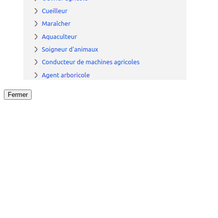
Fermer
Fermer
le détail de l'offre
/
Offre
sur
Offre précéden