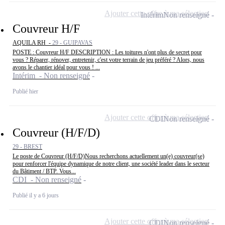
Ajouter cette offre à ma sélection
Intérim
Non renseigné
Couvreur H/F
AQUILA RH -
29 - GUIPAVAS
POSTE : Couvreur H/F DESCRIPTION : Les toitures n'ont plus de secret pour
vous ? Réparer, rénover, entretenir, c'est votre terrain de jeu préféré ? Alors, nous
avons le chantier idéal pour vous ! ...
Intérim - Non renseigné
Publié hier
Ajouter cette offre à ma sélection
CDI
Non renseigné
Couvreur (H/F/D)
29 - BREST
Le poste de Couvreur (H/F/D)Nous recherchons actuellement un(e) couvreur(se)
pour renforcer l'équipe dynamique de notre client, une société leader dans le secteur
du Bâtiment / BTP. Vous...
CDI - Non renseigné
Publié il y a 6 jours
Ajouter cette offre à ma sélection
CDI
Non renseigné