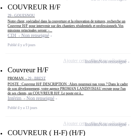
COUVREUR H/F
29 - GOUESNOU
Notre client, spécialisé dans la couverture et la rénovation de toitures, recherche un
Couvreur H/F pour intervenir sur des chantiers résidentiels et professionnels.Vos
missions principales seront :-...
CDI - Non renseigné
Publié il y a 9 jours
Ajouter cette offre à ma sélection
Intérim
Non renseigné
Couvreur H/F
PROMAN -
29 - BREST
POSTE : Couvreur H/F DESCRIPTION : Alors pourquoi pas vous ? Dans le cadre
de son développement, votre agence PROMAN LANDIVISIAU recrute pour l'un
de ses clients, un COUVREUR H/F. Le poste est à...
Intérim - Non renseigné
Publié il y a 13 jours
Ajouter cette offre à ma sélection
Intérim
Non renseigné
COUVREUR ( H-F) (H/F)