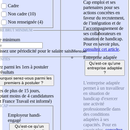
Cap emploi et ses
Cadre
partenaires pour ses
actions concrètes en
Non cadre (10)
faveur du recrutement,
Non renseignée (4)
de l’intégration et de
l’accompagnement de
IRE BRUT MINIMUM
ses collaborateurs en
situation de handicap.
re minimum
Pour en savoir plus,
consultez cet article
.
ssez une périodicité pour le salaire saisi
Entreprise adaptée
NITÉS
Qu'est-ce qu'une
z parmi les 1ers à postuler
entreprise adaptée
résultats
?
urquoi serez-vous parmi les
L'entreprise adaptée
premiers à postuler ?
permet à un travailleur
es de plus de 15 jours,
en situation de
tant moins de 4 candidatures
handicap d'exercer
t France Travail est informé)
une activité
ICAP
professionnelle dans
des conditions
Employeur handi-
adaptées à ses
engagé
capacités. Pour en
Qu'est-ce qu'un
savoir plus,
consultez