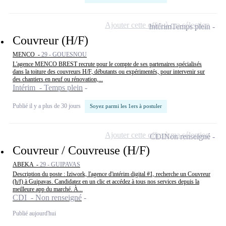
Ajouter cette offre à ma sélection
Intérim
Temps plein
Couvreur (H/F)
MENCO -
29 - GOUESNOU
L'agence MENCO BREST recrute pour le compte de ses partenaires spécialisés
dans la toiture des couvreurs H/F, débutants ou expérimentés, pour intervenir sur
des chantiers en neuf ou rénovation,...
Intérim - Temps plein
Publié il y a plus de 30 jours
Soyez parmi les 1ers à postuler
Ajouter cette offre à ma sélection
CDI
Non renseigné
Couvreur / Couvreuse (H/F)
ABEKA -
29 - GUIPAVAS
Description du poste : Iziwork, l'agence d'intérim digital #1, recherche un Couvreur
(h/f) à Guipavas. Candidatez en un clic et accédez à tous nos services depuis la
meilleure app du marché. À...
CDI - Non renseigné
Publié aujourd'hui