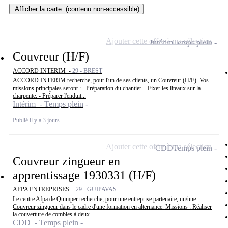
Afficher la carte
(contenu non-accessible)
Ajouter cette offre à ma sélection
Intérim
Temps plein
Couvreur (H/F)
ACCORD INTERIM -
29 - BREST
ACCORD INTERIM recherche, pour l'un de ses clients, un Couvreur (H/F). Vos
missions principales seront : - Préparation du chantier. - Fixer les liteaux sur la
charpente. - Préparer l'enduit...
Intérim - Temps plein
Publié il y a 3 jours
Ajouter cette offre à ma sélection
CDD
Temps plein
Couvreur zingueur en
apprentissage 1930331 (H/F)
AFPA ENTREPRISES -
29 - GUIPAVAS
Le centre Afpa de Quimper recherche, pour une entreprise partenaire, un/une
Couvreur zingueur dans le cadre d'une formation en alternance. Missions : Réaliser
la couverture de combles à deux...
CDD - Temps plein