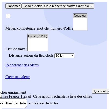
Imprimer
Besoin d'aide sur la recherche d'offres d'emploi ?
Métier, compétence, mot-clé, numéro d'offre
Lieu de travail
Distance autour du lieu choisi
Rechercher
des offres
Créer une alerte
Qui sont n
icher uniquement
 offres France Travail
Cette action recharge la liste des offres
les filtres de
Date de création
de l'offre