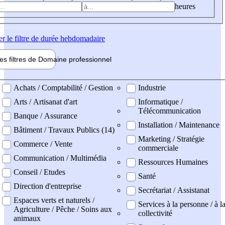
heures
er
le filtre de durée hebdomadaire
les filtres de
Domaine pro
fessionnel
ne professionel
Achats / Comptabilité / Gestion
Industrie
Arts / Artisanat d'art
Informatique /
Télécommunication
Banque / Assurance
Installation / Maintenance
Bâtiment / Travaux Publics (14)
Marketing / Stratégie
Commerce / Vente
commerciale
Communication / Multimédia
Ressources Humaines
Conseil / Etudes
Santé
Direction d'entreprise
Secrétariat / Assistanat
Espaces verts et naturels /
Services à la personne / à l
Agriculture / Pêche / Soins aux
collectivité
animaux