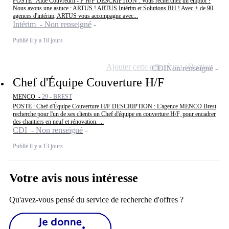
POSTE : Aide Couvreurh - F H/F DESCRIPTION : Vous recherchez un emploi ?
Nous avons une astuce : ARTUS ! ARTUS Intérim et Solutions RH ! Avec + de 90
agences d'intérim, ARTUS vous accompagne avec...
Intérim - Non renseigné
Publié il y a 18 jours
Ajouter cette offre à ma sélection
CDI
Non renseigné
Chef d'Équipe Couverture H/F
MENCO -
29 - BREST
POSTE : Chef d'Équipe Couverture H/F DESCRIPTION : L'agence MENCO Brest
recherche pour l'un de ses clients un Chef d'équipe en couverture H/F, pour encadrer
des chantiers en neuf et rénovation. ...
CDI - Non renseigné
Publié il y a 13 jours
Votre avis nous intéresse
Qu'avez-vous pensé du service de recherche d'offres ?