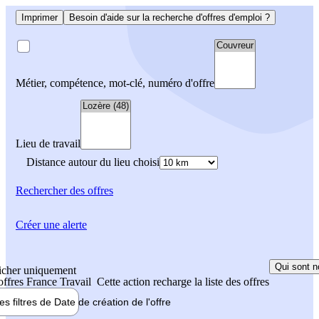
Imprimer
Besoin d'aide sur la recherche d'offres d'emploi ?
Métier, compétence, mot-clé, numéro d'offre
Lieu de travail
Distance autour du lieu choisi
Rechercher
des offres
Créer une alerte
Qui sont n
icher uniquement
 offres France Travail
Cette action recharge la liste des offres
les filtres de
Date de création
de l'offre