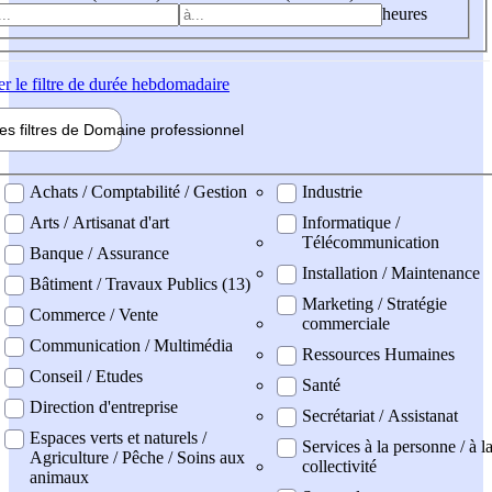
heures
er
le filtre de durée hebdomadaire
les filtres de
Domaine pro
fessionnel
ne professionel
Achats / Comptabilité / Gestion
Industrie
Arts / Artisanat d'art
Informatique /
Télécommunication
Banque / Assurance
Installation / Maintenance
Bâtiment / Travaux Publics (13)
Marketing / Stratégie
Commerce / Vente
commerciale
Communication / Multimédia
Ressources Humaines
Conseil / Etudes
Santé
Direction d'entreprise
Secrétariat / Assistanat
Espaces verts et naturels /
Services à la personne / à l
Agriculture / Pêche / Soins aux
collectivité
animaux