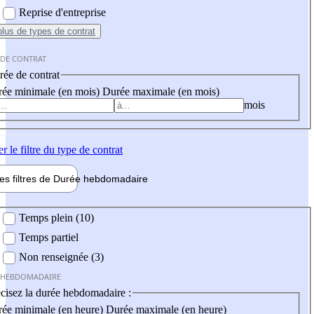
Reprise d'entreprise
plus
de types de contrat
 DE CONTRAT
ée de contrat
ée minimale (en mois)
Durée maximale (en mois)
mois
er
le filtre du type de contrat
les filtres de
Durée hebdo
madaire
 hebdomadaire
Temps plein (10)
Temps partiel
Non renseignée (3)
 HEBDOMADAIRE
cisez la durée hebdomadaire :
ée minimale (en heure)
Durée maximale (en heure)