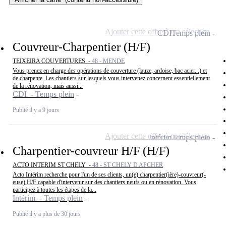
Ajouter cette offre à ma sélection
CDI
Temps plein
Couvreur-Charpentier (H/F)
TEIXEIRA COUVERTURES -
48 - MENDE
Vous prenez en charge des opérations de couverture (lauze, ardoise, bac acier...) et
de charpente. Les chantiers sur lesquels vous intervenez concernent essentiellement
de la rénovation, mais aussi...
CDI - Temps plein
Publié il y a 9 jours
Ajouter cette offre à ma sélection
Intérim
Temps plein
Charpentier-couvreur H/F (H/F)
ACTO INTERIM ST CHELY -
48 - ST CHELY D APCHER
Acto Intérim recherche pour l'un de ses clients, un(e) charpentier(ière)-couvreur(-
euse) H/F capable d'intervenir sur des chantiers neufs ou en rénovation. Vous
participez à toutes les étapes de la...
Intérim - Temps plein
Publié il y a plus de 30 jours