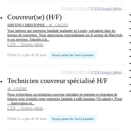
Ajouter cette offre à ma sélection
CDI
Temps plein
Couvreur(se) (H/F)
SIRVENS CHRISTOPHE -
48 - GREZES
Vous intégrez une entreprise familiale implantée en Lozère, spécialisée dans les
travaux de couverture. Nous intervenons principalement sur le secteur de Marvejols
et ses environs. Attachés à la...
CDI - Temps plein
Publié il y a plus de 30 jours
Soyez parmi les 1ers à postuler
Ajouter cette offre à ma sélection
CDI
Temps plein
Technicien couvreur spécialisé H/F
48 - LOZÈRE
Nous recherchons un technicien couvreur spécialisé en entretien et réparation de
toitures pour rejoindre notre entreprise familiale à taille humaine (10 salariés). Poste
: - Intervention en...
CDI - Temps plein
Publié il y a plus de 30 jours
Soyez parmi les 1ers à postuler