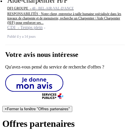
Aide-charpentier H/F
DFI GROUPE -
48 - BEL-AIR-VAL-D'ANCE
RESPONSABILITÉS : Notre client, entreprise à taille humaine spécialisée dans les
travaux de charpente et de menuiserie, recherche un Charpentier / Aide Charpentier
(H/F) pour renforcer ses...
CDI - Temps plein
Publié il y a 14 jours
Votre avis nous intéresse
Qu'avez-vous pensé du service de recherche d'offres ?
×
Fermer la fenêtre "Offres partenaires"
Offres partenaires