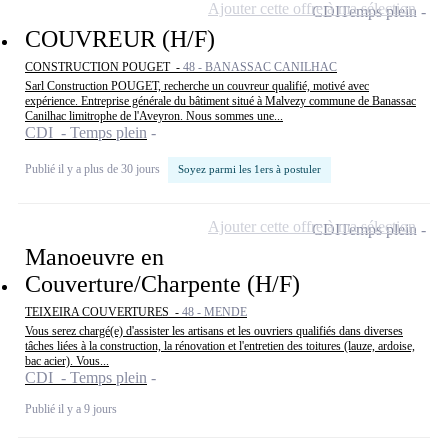
Ajouter cette offre à ma sélection
CDI
Temps plein
COUVREUR (H/F)
CONSTRUCTION POUGET -
48 - BANASSAC CANILHAC
Sarl Construction POUGET, recherche un couvreur qualifié, motivé avec
expérience. Entreprise générale du bâtiment situé à Malvezy commune de Banassac
Canilhac limitrophe de l'Aveyron. Nous sommes une...
CDI - Temps plein
Publié il y a plus de 30 jours
Soyez parmi les 1ers à postuler
Ajouter cette offre à ma sélection
CDI
Temps plein
Manoeuvre en
Couverture/Charpente (H/F)
TEIXEIRA COUVERTURES -
48 - MENDE
Vous serez chargé(e) d'assister les artisans et les ouvriers qualifiés dans diverses
tâches liées à la construction, la rénovation et l'entretien des toitures (lauze, ardoise,
bac acier). Vous...
CDI - Temps plein
Publié il y a 9 jours