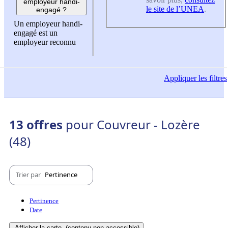
employeur handi-
le site de l’UNEA
.
engagé ?
Un employeur handi-
engagé est un
employeur reconnu
Appliquer
les filtres
13 offres
pour Couvreur - Lozère
(48)
Trier par
Pertinence
Pertinence
Date
Afficher la carte
(contenu non-accessible)