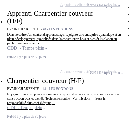
Ajouter cette offre à ma sélection
CDD
Temps plein
Apprenti Charpentier couvreur
(H/F)
EVAIN CHARPENTE -
48 - LES BONDONS
Dans le cadre d'un contrat d'apprentissage, rejoignez une entreprise dynamique et en
plein développement, spécialisée dans la construction bois et bientôt l'isolation en
paille ! Vos missions : -...
CDD - Temps plein
Publié il y a plus de 30 jours
Ajouter cette offre à ma sélection
CDI
Temps plein
Charpentier couvreur (H/F)
EVAIN CHARPENTE -
48 - LES BONDONS
Rejoignez une entreprise dynamique et en plein développement, spécialisée dans la
construction bois et bientôt l'isolation en paille ! Vos missions : - Sous la
responsabilité d'un chef d'équipe,...
CDI - Temps plein
Publié il y a plus de 30 jours