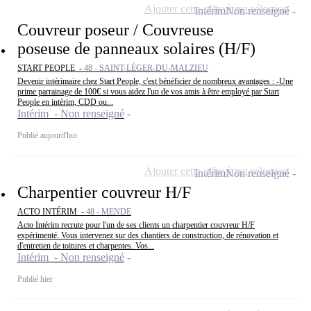
Ajouter cette offre à ma sélection
Intérim
Non renseigné
Couvreur poseur / Couvreuse
poseuse de panneaux solaires (H/F)
START PEOPLE -
48 - SAINT-LÉGER-DU-MALZIEU
Devenir intérimaire chez Start People, c'est bénéficier de nombreux avantages : -Une
prime parrainage de 100€ si vous aidez l'un de vos amis à être employé par Start
People en intérim, CDD ou...
Intérim - Non renseigné
Publié aujourd'hui
Ajouter cette offre à ma sélection
Intérim
Non renseigné
Charpentier couvreur H/F
ACTO INTÉRIM -
48 - MENDE
Acto Intérim recrute pour l'un de ses clients un charpentier couvreur H/F
expérimenté. Vous intervenez sur des chantiers de construction, de rénovation et
d'entretien de toitures et charpentes. Vos...
Intérim - Non renseigné
Publié hier