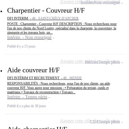
Ajouter cette offre à ma sélection
Intérim
Non renseigné
Charpentier - Couvreur H/F
DFI INTERIM -
48 - SAINT-CHÉLY-D'APCHER
POSTE : Charpentier - Couvreur H/F DESCRIPTION : Nous recherchons pour
l'un de nos clients du Nord Lozère, spécialisé dans la charpente, la couverture, la
zinguerie et les travaux bois, un...
Intérim - Non renseigné
Publié il y a 15 jours
Ajouter cette offre à ma sélection
Intérim
Temps plein
Aide couvreur H/F
DFI INTÉRIM ET RECRUTEMENT -
48 - MENDE
RESPONSABILITÉS : Nous recherchons, pour l'un de nos clients, un aide
couvreur H/F. Vous aurez pour missions : • Préparation du terrain, outils et
matériaux • Travaux de reconstruction • Travaux...
Intérim - Temps plein
Publié il y a plus de 30 jours
Ajouter cette offre à ma sélection
CDI
Temps plein