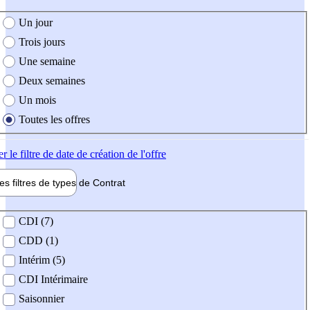
e création de l'offre
Un jour
Trois jours
Une semaine
Deux semaines
Un mois
Toutes les offres
er
le filtre de date de création de l'offre
les filtres de types de
Contrat
de contrat
CDI (7)
CDD (1)
Intérim (5)
CDI Intérimaire
Saisonnier