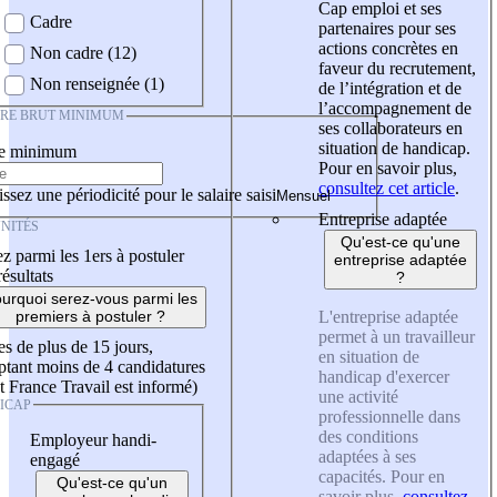
Cap emploi et ses
Cadre
partenaires pour ses
actions concrètes en
Non cadre (12)
faveur du recrutement,
Non renseignée (1)
de l’intégration et de
l’accompagnement de
IRE BRUT MINIMUM
ses collaborateurs en
situation de handicap.
re minimum
Pour en savoir plus,
consultez cet article
.
ssez une périodicité pour le salaire saisi
Entreprise adaptée
NITÉS
Qu'est-ce qu'une
z parmi les 1ers à postuler
entreprise adaptée
résultats
?
urquoi serez-vous parmi les
L'entreprise adaptée
premiers à postuler ?
permet à un travailleur
es de plus de 15 jours,
en situation de
tant moins de 4 candidatures
handicap d'exercer
t France Travail est informé)
une activité
ICAP
professionnelle dans
des conditions
Employeur handi-
adaptées à ses
engagé
capacités. Pour en
Qu'est-ce qu'un
savoir plus,
consultez