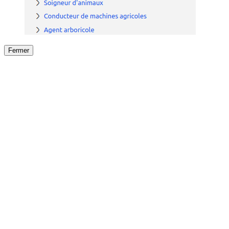
Fermer
Fermer
le détail de l'offre
/
Offre
sur
Offre précéden