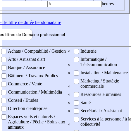
heures
er
le filtre de durée hebdomadaire
les filtres de
Domaine pro
fessionnel
ne professionel
Achats / Comptabilité / Gestion
Industrie
Arts / Artisanat d'art
Informatique /
Télécommunication
Banque / Assurance
Installation / Maintenance
Bâtiment / Travaux Publics
Marketing / Stratégie
Commerce / Vente
commerciale
Communication / Multimédia
Ressources Humaines
Conseil / Etudes
Santé
Direction d'entreprise
Secrétariat / Assistanat
Espaces verts et naturels /
Services à la personne / à l
Agriculture / Pêche / Soins aux
collectivité
animaux