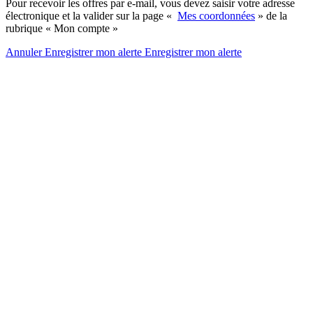
Pour recevoir les offres par e-mail, vous devez saisir votre adresse
électronique et la valider sur la page «
Mes coordonnées
» de la
rubrique « Mon compte »
Annuler
Enregistrer mon alerte
Enregistrer
mon alerte