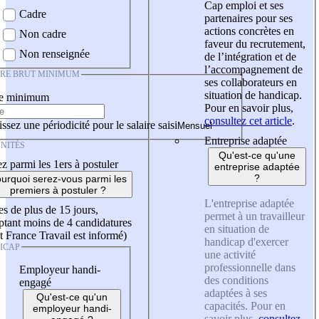
Cap emploi et ses
Cadre
partenaires pour ses
actions concrètes en
Non cadre
faveur du recrutement,
Non renseignée
de l’intégration et de
l’accompagnement de
IRE BRUT MINIMUM
ses collaborateurs en
situation de handicap.
re minimum
Pour en savoir plus,
consultez cet article
.
ssez une périodicité pour le salaire saisi
Entreprise adaptée
NITÉS
Qu'est-ce qu'une
z parmi les 1ers à postuler
entreprise adaptée
?
urquoi serez-vous parmi les
premiers à postuler ?
L'entreprise adaptée
es de plus de 15 jours,
permet à un travailleur
tant moins de 4 candidatures
en situation de
t France Travail est informé)
handicap d'exercer
ICAP
une activité
professionnelle dans
Employeur handi-
des conditions
engagé
adaptées à ses
Qu'est-ce qu'un
capacités. Pour en
employeur handi-
savoir plus,
consultez