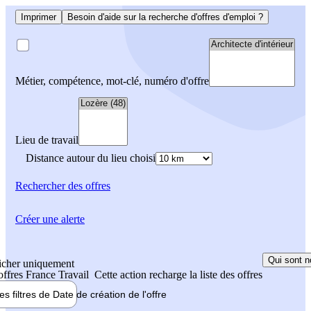
Imprimer
Besoin d'aide sur la recherche d'offres d'emploi ?
Métier, compétence, mot-clé, numéro d'offre
Lieu de travail
Distance autour du lieu choisi
Rechercher
des offres
Créer une alerte
Qui sont n
icher uniquement
 offres France Travail
Cette action recharge la liste des offres
les filtres de
Date de création
de l'offre