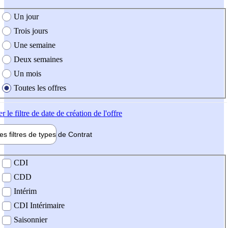
e création de l'offre
Un jour
Trois jours
Une semaine
Deux semaines
Un mois
Toutes les offres
er
le filtre de date de création de l'offre
les filtres de types de
Contrat
de contrat
CDI
CDD
Intérim
CDI Intérimaire
Saisonnier