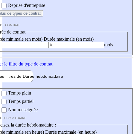
Reprise d'entreprise
plus
de types de contrat
 DE CONTRAT
ée de contrat
ée minimale (en mois)
Durée maximale (en mois)
mois
er
le filtre du type de contrat
les filtres de
Durée hebdo
madaire
 hebdomadaire
Temps plein
Temps partiel
Non renseignée
 HEBDOMADAIRE
cisez la durée hebdomadaire :
ée minimale (en heure)
Durée maximale (en heure)