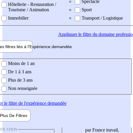
Spectacle
Hôtellerie - Restauration /
Tourisme / Animation
Sport
Immobilier
Transport / Logistique
Appliquer
le filtre du domaine professi
es filtres liés à l'
Expérience
demandée
ience demandée
Moins de 1 an
De 1 à 3 ans
Plus de 3 ans
Non renseignée
er
le filtre de l'expérience demandée
Plus De
Filtres
IFICATION
par France travail,