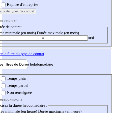
Reprise d'entreprise
plus
de types de contrat
 DE CONTRAT
ée de contrat
ée minimale (en mois)
Durée maximale (en mois)
mois
er
le filtre du type de contrat
les filtres de
Durée hebdo
madaire
 hebdomadaire
Temps plein
Temps partiel
Non renseignée
 HEBDOMADAIRE
cisez la durée hebdomadaire :
ée minimale (en heure)
Durée maximale (en heure)