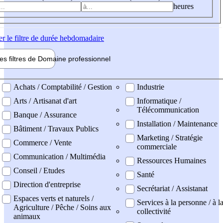
heures
er
le filtre de durée hebdomadaire
les filtres de
Domaine pro
fessionnel
ne professionel
Achats / Comptabilité / Gestion
Industrie
Arts / Artisanat d'art
Informatique /
Télécommunication
Banque / Assurance
Installation / Maintenance
Bâtiment / Travaux Publics
Marketing / Stratégie
Commerce / Vente
commerciale
Communication / Multimédia
Ressources Humaines
Conseil / Etudes
Santé
Direction d'entreprise
Secrétariat / Assistanat
Espaces verts et naturels /
Services à la personne / à l
Agriculture / Pêche / Soins aux
collectivité
animaux