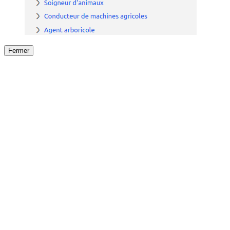
Fermer
Fermer
le détail de l'offre
/
Offre
sur
Offre précéden