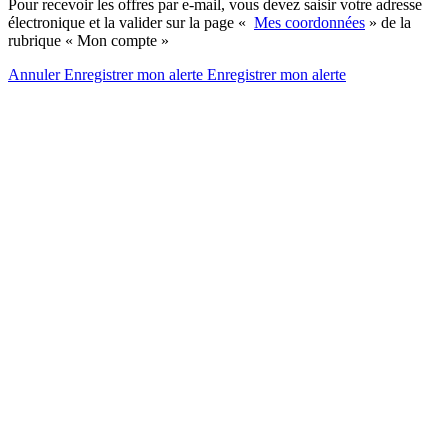
Pour recevoir les offres par e-mail, vous devez saisir votre adresse
électronique et la valider sur la page «
Mes coordonnées
» de la
rubrique « Mon compte »
Annuler
Enregistrer mon alerte
Enregistrer
mon alerte