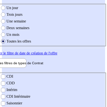
e création de l'offre
Un jour
Trois jours
Une semaine
Deux semaines
Un mois
Toutes les offres
er
le filtre de date de création de l'offre
les filtres de types de
Contrat
de contrat
CDI
CDD
Intérim
CDI Intérimaire
Saisonnier