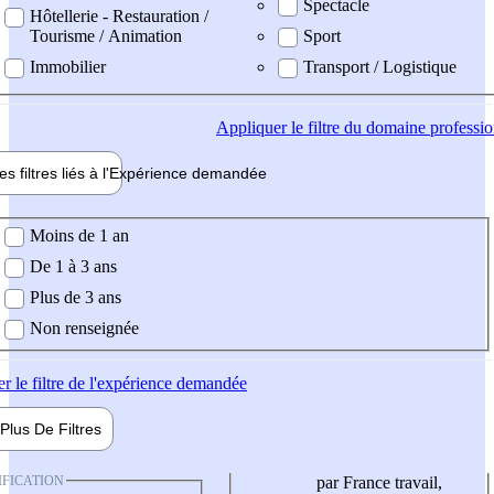
Spectacle
Hôtellerie - Restauration /
Tourisme / Animation
Sport
Immobilier
Transport / Logistique
Appliquer
le filtre du domaine professi
es filtres liés à l'
Expérience
demandée
ience demandée
Moins de 1 an
De 1 à 3 ans
Plus de 3 ans
Non renseignée
er
le filtre de l'expérience demandée
Plus De
Filtres
IFICATION
par France travail,