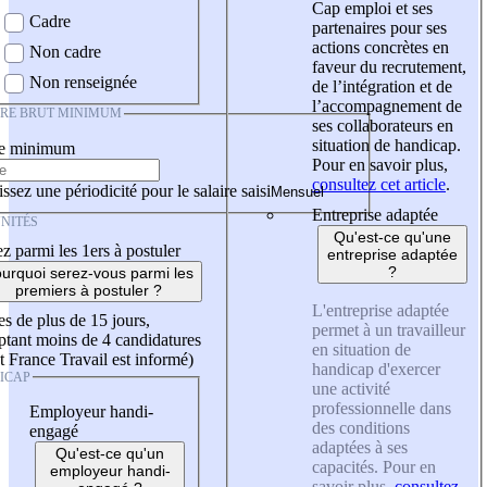
Cap emploi et ses
Cadre
partenaires pour ses
actions concrètes en
Non cadre
faveur du recrutement,
Non renseignée
de l’intégration et de
l’accompagnement de
IRE BRUT MINIMUM
ses collaborateurs en
situation de handicap.
re minimum
Pour en savoir plus,
consultez cet article
.
ssez une périodicité pour le salaire saisi
Entreprise adaptée
NITÉS
Qu'est-ce qu'une
z parmi les 1ers à postuler
entreprise adaptée
?
urquoi serez-vous parmi les
premiers à postuler ?
L'entreprise adaptée
es de plus de 15 jours,
permet à un travailleur
tant moins de 4 candidatures
en situation de
t France Travail est informé)
handicap d'exercer
ICAP
une activité
professionnelle dans
Employeur handi-
des conditions
engagé
adaptées à ses
Qu'est-ce qu'un
capacités. Pour en
employeur handi-
savoir plus,
consultez