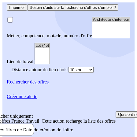
Imprimer
Besoin d'aide sur la recherche d'offres d'emploi ?
Métier, compétence, mot-clé, numéro d'offre
Lieu de travail
Distance autour du lieu choisi
Rechercher
des offres
Créer une alerte
Qui sont n
icher uniquement
 offres France Travail
Cette action recharge la liste des offres
les filtres de
Date de création
de l'offre