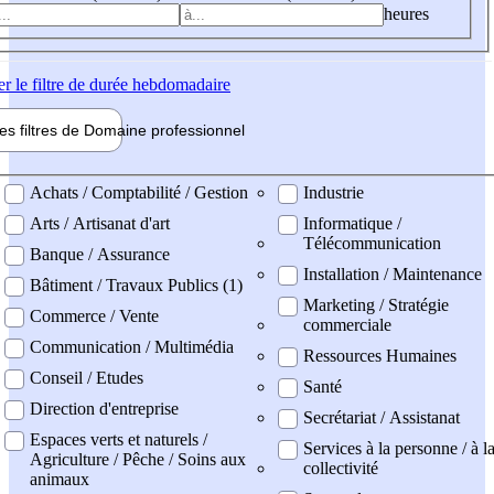
heures
er
le filtre de durée hebdomadaire
les filtres de
Domaine pro
fessionnel
ne professionel
Achats / Comptabilité / Gestion
Industrie
Arts / Artisanat d'art
Informatique /
Télécommunication
Banque / Assurance
Installation / Maintenance
Bâtiment / Travaux Publics (1)
Marketing / Stratégie
Commerce / Vente
commerciale
Communication / Multimédia
Ressources Humaines
Conseil / Etudes
Santé
Direction d'entreprise
Secrétariat / Assistanat
Espaces verts et naturels /
Services à la personne / à l
Agriculture / Pêche / Soins aux
collectivité
animaux