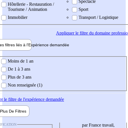
Spectacle
Hôtellerie - Restauration /
Tourisme / Animation
Sport
Immobilier
Transport / Logistique
Appliquer
le filtre du domaine professi
es filtres liés à l'
Expérience
demandée
ience demandée
Moins de 1 an
De 1 à 3 ans
Plus de 3 ans
Non renseignée (1)
er
le filtre de l'expérience demandée
Plus De
Filtres
IFICATION
par France travail,