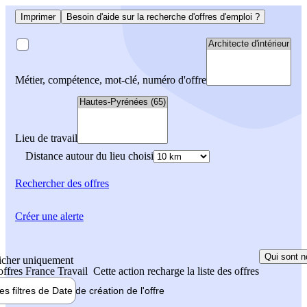
Imprimer
Besoin d'aide sur la recherche d'offres d'emploi ?
Métier, compétence, mot-clé, numéro d'offre
Lieu de travail
Distance autour du lieu choisi
Rechercher
des offres
Créer une alerte
Qui sont n
icher uniquement
 offres France Travail
Cette action recharge la liste des offres
les filtres de
Date de création
de l'offre