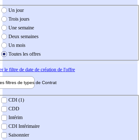
e création de l'offre
Un jour
Trois jours
Une semaine
Deux semaines
Un mois
Toutes les offres
er
le filtre de date de création de l'offre
les filtres de types de
Contrat
de contrat
CDI (1)
CDD
Intérim
CDI Intérimaire
Saisonnier