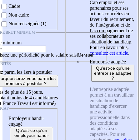
Cap emploi et ses
Cadre
partenaires pour ses
actions concrètes en
Non cadre
faveur du recrutement,
Non renseignée (1)
de l’intégration et de
l’accompagnement de
IRE BRUT MINIMUM
ses collaborateurs en
situation de handicap.
re minimum
Pour en savoir plus,
consultez cet article
.
ssez une périodicité pour le salaire saisi
Entreprise adaptée
NITÉS
Qu'est-ce qu'une
z parmi les 1ers à postuler
entreprise adaptée
?
urquoi serez-vous parmi les
premiers à postuler ?
L'entreprise adaptée
es de plus de 15 jours,
permet à un travailleur
tant moins de 4 candidatures
en situation de
t France Travail est informé)
handicap d'exercer
ICAP
une activité
professionnelle dans
Employeur handi-
des conditions
engagé
adaptées à ses
Qu'est-ce qu'un
capacités. Pour en
employeur handi-
savoir plus,
consultez