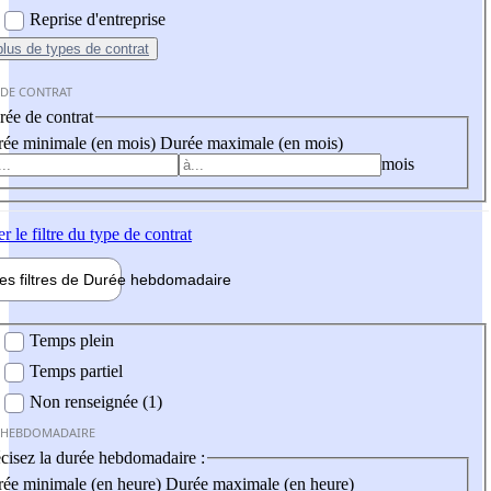
Reprise d'entreprise
plus
de types de contrat
 DE CONTRAT
ée de contrat
ée minimale (en mois)
Durée maximale (en mois)
mois
er
le filtre du type de contrat
les filtres de
Durée hebdo
madaire
 hebdomadaire
Temps plein
Temps partiel
Non renseignée (1)
 HEBDOMADAIRE
cisez la durée hebdomadaire :
ée minimale (en heure)
Durée maximale (en heure)