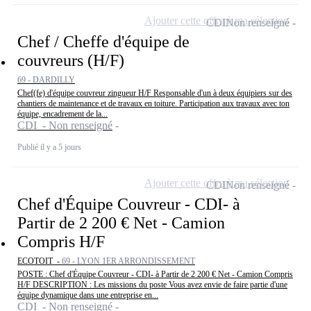
Ajouter cette offre à ma sélection
CDI
Non renseigné
Chef / Cheffe d'équipe de
couvreurs (H/F)
69 - DARDILLY
Chef(fe) d'équipe couvreur zingueur H/F Responsable d'un à deux équipiers sur des
chantiers de maintenance et de travaux en toiture. Participation aux travaux avec ton
équipe, encadrement de la...
CDI - Non renseigné
Publié il y a 5 jours
Ajouter cette offre à ma sélection
CDI
Non renseigné
Chef d'Équipe Couvreur - CDI- à
Partir de 2 200 € Net - Camion
Compris H/F
ECOTOIT -
69 - LYON 1ER ARRONDISSEMENT
POSTE : Chef d'Équipe Couvreur - CDI- à Partir de 2 200 € Net - Camion Compris
H/F DESCRIPTION : Les missions du poste Vous avez envie de faire partie d'une
équipe dynamique dans une entreprise en...
CDI - Non renseigné