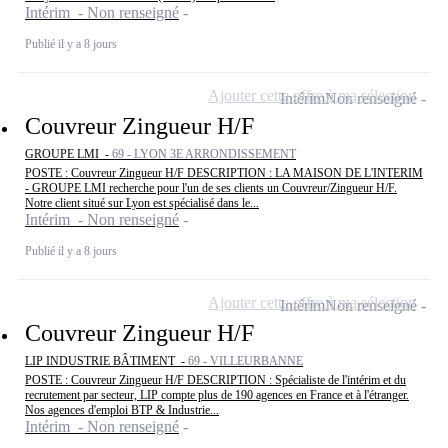
Intérim - Non renseigné
Publié il y a 8 jours
Ajouter cette offre à ma sélection
Intérim
Non renseigné
Couvreur Zingueur H/F
GROUPE LMI -
69 - LYON 3E ARRONDISSEMENT
POSTE : Couvreur Zingueur H/F DESCRIPTION : LA MAISON DE L'INTERIM
- GROUPE LMI recherche pour l'un de ses clients un Couvreur/Zingueur H/F.
Notre client situé sur Lyon est spécialisé dans le...
Intérim - Non renseigné
Publié il y a 8 jours
Ajouter cette offre à ma sélection
Intérim
Non renseigné
Couvreur Zingueur H/F
LIP INDUSTRIE BÂTIMENT -
69 - VILLEURBANNE
POSTE : Couvreur Zingueur H/F DESCRIPTION : Spécialiste de l'intérim et du
recrutement par secteur, LIP compte plus de 190 agences en France et à l'étranger.
Nos agences d'emploi BTP & Industrie...
Intérim - Non renseigné