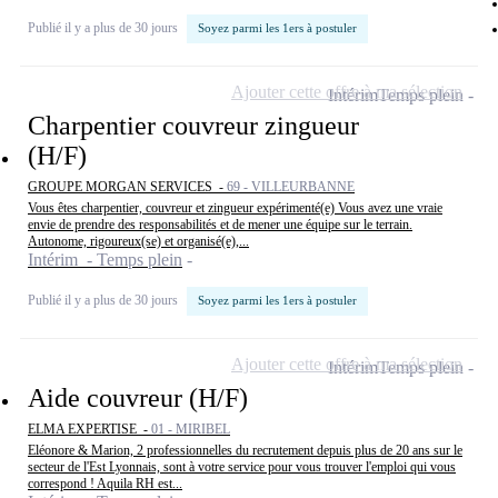
Publié il y a plus de 30 jours
Soyez parmi les 1ers à postuler
Ajouter cette offre à ma sélection
Intérim
Temps plein
Charpentier couvreur zingueur
(H/F)
GROUPE MORGAN SERVICES -
69 - VILLEURBANNE
Vous êtes charpentier, couvreur et zingueur expérimenté(e) Vous avez une vraie
envie de prendre des responsabilités et de mener une équipe sur le terrain.
Autonome, rigoureux(se) et organisé(e),...
Intérim - Temps plein
Publié il y a plus de 30 jours
Soyez parmi les 1ers à postuler
Ajouter cette offre à ma sélection
Intérim
Temps plein
Aide couvreur (H/F)
ELMA EXPERTISE -
01 - MIRIBEL
Eléonore & Marion, 2 professionnelles du recrutement depuis plus de 20 ans sur le
secteur de l'Est Lyonnais, sont à votre service pour vous trouver l'emploi qui vous
correspond ! Aquila RH est...