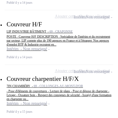
Publié il y a 14 jours
Ajouter cette offre à ma sélection
Intérim
Non renseigné
Couvreur H/F
LIP INDUSTRIE BÂTIMENT -
69 - CRAPONNE
POSTE : Couvreur H/F DESCRIPTION : Spécialiste de l'intérim et du recrutement
par secteur, LIP compte plus de 190 agences en France et à l'étranger. Nos agences
d'emploi BTP & Industrie recrutent en...
Intérim - Non renseigné
Publié il y a 14 jours
Ajouter cette offre à ma sélection
Intérim
Non renseigné
Couvreur charpentier H/F/X
7IN CHAMBÉRY -
69 - COLLONGES-AU-MONT-D'OR
- Pose d'éléments de couvertures - Lecture de plans - Pose et dépose de charpente -
Levage - Ossature bois - Respect des consignes de sécurité - Issu(e) d'une formation
en charpente ou...
Intérim - Non renseigné
Publié il y a 15 jours