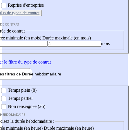
Reprise d'entreprise
plus
de types de contrat
 DE CONTRAT
ée de contrat
ée minimale (en mois)
Durée maximale (en mois)
mois
er
le filtre du type de contrat
les filtres de
Durée hebdo
madaire
 hebdomadaire
Temps plein (8)
Temps partiel
Non renseignée (26)
 HEBDOMADAIRE
cisez la durée hebdomadaire :
ée minimale (en heure)
Durée maximale (en heure)