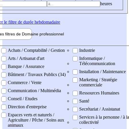
heures
er
le filtre de durée hebdomadaire
les filtres de
Domaine pro
fessionnel
ne professionel
Achats / Comptabilité / Gestion
Industrie
Arts / Artisanat d'art
Informatique /
Télécommunication
Banque / Assurance
Installation / Maintenance
Bâtiment / Travaux Publics (34)
Marketing / Stratégie
Commerce / Vente
commerciale
Communication / Multimédia
Ressources Humaines
Conseil / Etudes
Santé
Direction d'entreprise
Secrétariat / Assistanat
Espaces verts et naturels /
Services à la personne / à l
Agriculture / Pêche / Soins aux
collectivité
animaux