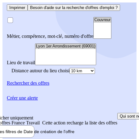
Imprimer
Besoin d'aide sur la recherche d'offres d'emploi ?
Métier, compétence, mot-clé, numéro d'offre
Lieu de travail
Distance autour du lieu choisi
Rechercher
des offres
Créer une alerte
Qui sont n
icher uniquement
 offres France Travail
Cette action recharge la liste des offres
les filtres de
Date de création
de l'offre