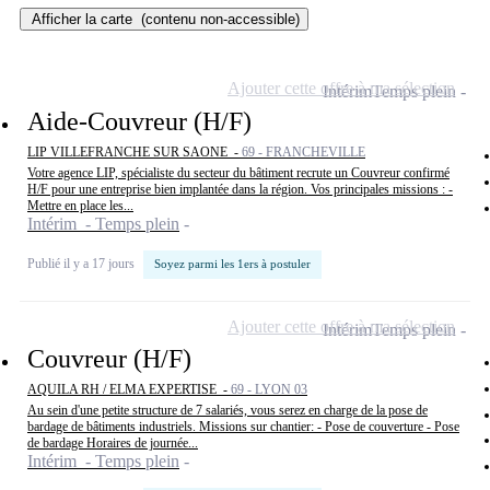
Afficher la carte
(contenu non-accessible)
Ajouter cette offre à ma sélection
Intérim
Temps plein
Aide-Couvreur (H/F)
LIP VILLEFRANCHE SUR SAONE -
69 - FRANCHEVILLE
Votre agence LIP, spécialiste du secteur du bâtiment recrute un Couvreur confirmé
H/F pour une entreprise bien implantée dans la région. Vos principales missions : -
Mettre en place les...
Intérim - Temps plein
Publié il y a 17 jours
Soyez parmi les 1ers à postuler
Ajouter cette offre à ma sélection
Intérim
Temps plein
Couvreur (H/F)
AQUILA RH / ELMA EXPERTISE -
69 - LYON 03
Au sein d'une petite structure de 7 salariés, vous serez en charge de la pose de
bardage de bâtiments industriels. Missions sur chantier: - Pose de couverture - Pose
de bardage Horaires de journée...
Intérim - Temps plein