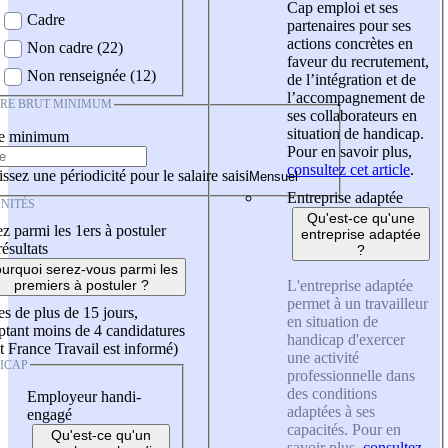
Cap emploi et ses
Cadre
partenaires pour ses
actions concrètes en
Non cadre (22)
faveur du recrutement,
Non renseignée (12)
de l’intégration et de
l’accompagnement de
IRE BRUT MINIMUM
ses collaborateurs en
situation de handicap.
re minimum
Pour en savoir plus,
consultez cet article
.
ssez une périodicité pour le salaire saisi
Entreprise adaptée
NITÉS
Qu'est-ce qu'une
z parmi les 1ers à postuler
entreprise adaptée
résultats
?
urquoi serez-vous parmi les
L'entreprise adaptée
premiers à postuler ?
permet à un travailleur
es de plus de 15 jours,
en situation de
tant moins de 4 candidatures
handicap d'exercer
t France Travail est informé)
une activité
ICAP
professionnelle dans
des conditions
Employeur handi-
adaptées à ses
engagé
capacités. Pour en
Qu'est-ce qu'un
savoir plus,
consultez