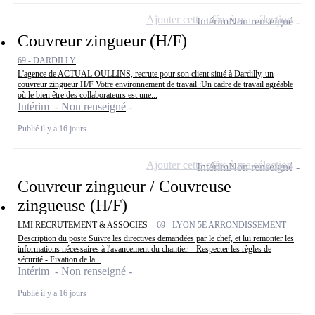
Ajouter cette offre à ma sélection
Intérim
Non renseigné
Couvreur zingueur (H/F)
69 - DARDILLY
L'agence de ACTUAL OULLINS, recrute pour son client situé à Dardilly, un
couvreur zingueur H/F Votre environnement de travail :Un cadre de travail agréable
où le bien être des collaborateurs est une...
Intérim - Non renseigné
Publié il y a 16 jours
Ajouter cette offre à ma sélection
Intérim
Non renseigné
Couvreur zingueur / Couvreuse
zingueuse (H/F)
LMI RECRUTEMENT & ASSOCIES -
69 - LYON 5E ARRONDISSEMENT
Description du poste Suivre les directives demandées par le chef, et lui remonter les
informations nécessaires à l'avancement du chantier. - Respecter les règles de
sécurité - Fixation de la...
Intérim - Non renseigné
Publié il y a 16 jours