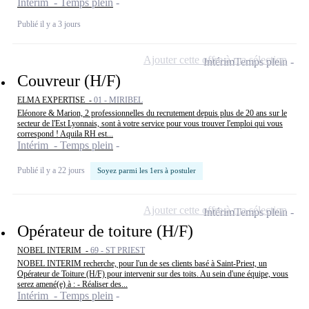
Intérim - Temps plein
Publié il y a 3 jours
Ajouter cette offre à ma sélection
Intérim
Temps plein
Couvreur (H/F)
ELMA EXPERTISE -
01 - MIRIBEL
Eléonore & Marion, 2 professionnelles du recrutement depuis plus de 20 ans sur le
secteur de l'Est Lyonnais, sont à votre service pour vous trouver l'emploi qui vous
correspond ! Aquila RH est...
Intérim - Temps plein
Publié il y a 22 jours
Soyez parmi les 1ers à postuler
Ajouter cette offre à ma sélection
Intérim
Temps plein
Opérateur de toiture (H/F)
NOBEL INTERIM -
69 - ST PRIEST
NOBEL INTERIM recherche, pour l'un de ses clients basé à Saint-Priest, un
Opérateur de Toiture (H/F) pour intervenir sur des toits. Au sein d'une équipe, vous
serez amené(e) à : - Réaliser des...
Intérim - Temps plein