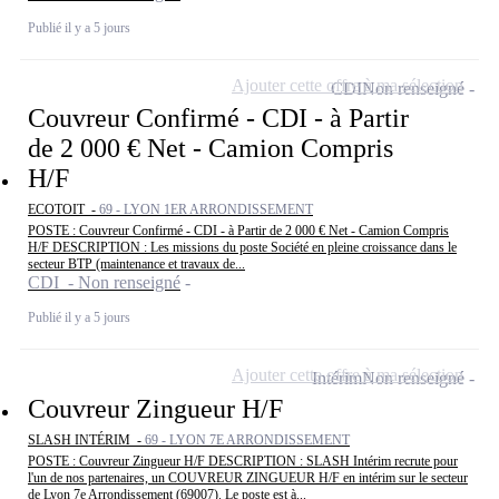
Publié il y a 5 jours
Ajouter cette offre à ma sélection
CDI
Non renseigné
Couvreur Confirmé - CDI - à Partir
de 2 000 € Net - Camion Compris
H/F
ECOTOIT -
69 - LYON 1ER ARRONDISSEMENT
POSTE : Couvreur Confirmé - CDI - à Partir de 2 000 € Net - Camion Compris
H/F DESCRIPTION : Les missions du poste Société en pleine croissance dans le
secteur BTP (maintenance et travaux de...
CDI - Non renseigné
Publié il y a 5 jours
Ajouter cette offre à ma sélection
Intérim
Non renseigné
Couvreur Zingueur H/F
SLASH INTÉRIM -
69 - LYON 7E ARRONDISSEMENT
POSTE : Couvreur Zingueur H/F DESCRIPTION : SLASH Intérim recrute pour
l'un de nos partenaires, un COUVREUR ZINGUEUR H/F en intérim sur le secteur
de Lyon 7e Arrondissement (69007). Le poste est à...