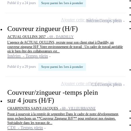
Publié il y a 24 jours
Soyez parmi les 1ers à postuler
Ajouter cette offre à ma sélection
Intérim
Temps plein
Couvreur zingueur (H/F)
ACTUAL OULLINS 2057 -
69 - DARDILLY
L'agence de ACTUAL OULLINS, recrute pour son client situé à Dardilly, un
couvreur zingueur H/F Votre environnement de travail : Un cadre de travail agréable
où le bien être des collaborateurs est...
Intérim - Temps plein
Publié il y a 29 jours
Soyez parmi les 1ers à postuler
Ajouter cette offre à ma sélection
CDI
Temps plein
Couvreur/zingueur -temps plein
sur 4 jours (H/F)
CHARPENTES SAINT-JACQUES -
69 - VILLEURBANNE
Poste à pourvoir à la rentrée de septembre Dans le cadre de notre développement,
nous recherchons un **Couvreur Zingueur H/F** pour renforcer nos équipes.
Spécialisée dans les travaux de...
CDI - Temps plein