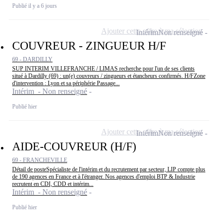
Publié il y a 6 jours
Ajouter cette offre à ma sélection
Intérim
Non renseigné
COUVREUR - ZINGUEUR H/F
69 - DARDILLY
SUP INTERIM VILLEFRANCHE / LIMAS recherche pour l'un de ses clients
situé à Dardilly (69) : un(e) couvreurs / zingueurs et étancheurs confirmés. H/FZone
d'intervention : Lyon et sa périphérie Passage...
Intérim - Non renseigné
Publié hier
Ajouter cette offre à ma sélection
Intérim
Non renseigné
AIDE-COUVREUR (H/F)
69 - FRANCHEVILLE
Détail de posteSpécialiste de l'intérim et du recrutement par secteur, LIP compte plus
de 190 agences en France et à l'étranger. Nos agences d'emploi BTP & Industrie
recrutent en CDI, CDD et intérim...
Intérim - Non renseigné
Publié hier