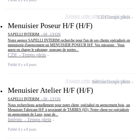
Ajouter cette offre à ma sélection
CDI
Temps plein
Menuisier Poseur H/F (H/F)
SAPELLI INTERIM -
69 - LYON
Notre agence SAPELLI INTERIM recherche pour l'un de ses clients spécialisés en
menuiserie d'agencement un MENUISIER POSEUR H/F. Vos missions : Vous
aurez en charge le rabotage, ponçage de portes...
CDI - Temps plein
Publié il y a 8 jours
Ajouter cette offre à ma sélection
Intérim
Temps plein
Menuisier Atelier H/F (H/F)
SAPELLI INTERIM -
69 - LYON
Nous recherchons actuellement pour notre client, spécialisé en agencement bois, un
Menuisier Fabricant H/F à proximité de TARBES (65). Notre client est spécialisée
en agencement de Luxe, pour de...
Intérim - Temps plein
Publié il y a 8 jours