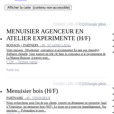
Afficher la carte
(contenu non-accessible)
Ajouter cette offre à ma sélection
CDI
Temps plein
MENUISIER AGENCEUR EN
ATELIER EXPERIMENTE (H/F)
BOISSON + PARTNERS -
69 - ST GENIS LAVAL
Votre mission : Développer, convaincre et accompagner En tant que chargé(e)
d'affaires clientèle, vous jouerez un rôle clé dans la croissance et le rayonnement de
La Maison Boisson, à travers trois...
CDI - Temps plein
Publié hier
Ajouter cette offre à ma sélection
CDI
Temps plein
Menuisier bois (H/F)
PARTNAIRE -
69 - VÉNISSIEUX
Nous recherchons pour l'un de nos clients, experts en dépannage en serrurerie, basé
à Vénissieux, un menuisier bois (H/F). Le poste est à pourvoir immédiatement. Vos
missions : - Préparation et pose...