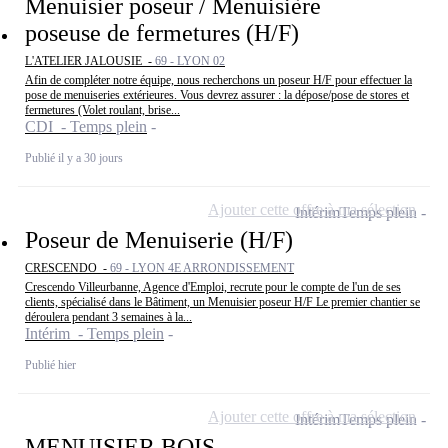
Menuisier poseur / Menuisière
poseuse de fermetures (H/F)
L'ATELIER JALOUSIE -
69 - LYON 02
Afin de compléter notre équipe, nous recherchons un poseur H/F pour effectuer la
pose de menuiseries extérieures. Vous devrez assurer : la dépose/pose de stores et
fermetures (Volet roulant, brise...
CDI - Temps plein
Publié il y a 30 jours
Ajouter cette offre à ma sélection
Intérim
Temps plein
Poseur de Menuiserie (H/F)
CRESCENDO -
69 - LYON 4E ARRONDISSEMENT
Crescendo Villeurbanne, Agence d'Emploi, recrute pour le compte de l'un de ses
clients, spécialisé dans le Bâtiment, un Menuisier poseur H/F Le premier chantier se
déroulera pendant 3 semaines à la...
Intérim - Temps plein
Publié hier
Ajouter cette offre à ma sélection
Intérim
Temps plein
MENUISIER BOIS