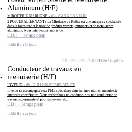
Aluminium (H/F)
MIROITERIE DU RHONE -
69 - VAULX EN VELIN
2 POSTES ALTERNANTS La Miroiterie du Rhône est une entreprise spécialisée
dans la fourniture et la pose de produits verriers, miroitiers et de menuiseries
aluminium. Nous intervenons auprès de...
CDD - Temps plein
Publié il y a 10 jours
Ajouter cette offre à ma sélection
CDI
Temps plein
Conducteur de travaux en
menuiserie (H/F)
INVENIO -
69 - OULLINS-PIERRE-BÉNITE
Invenio-rh accompagne cette PME spécialisée dans la rénovation en menuiserie
intérieure et extérieure. Nous recherchons un conducteur ou une conductrice de
travaux expérimenté(e) pour superviser et...
CDI - Temps plein
Publié il y a 22 jours