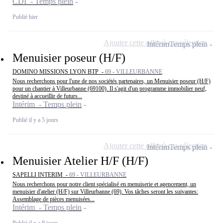
CDI - Temps plein
Publié hier
Ajouter cette offre à ma sélection
Intérim
Temps plein
Menuisier poseur (H/F)
DOMINO MISSIONS LYON BTP -
69 - VILLEURBANNE
Nous recherchons pour l'une de nos sociétés partenaires, un Menuisier poseur (H/F)
pour un chantier à Villeurbanne (69100). Il s'agit d'un programme immobilier neuf,
destiné à accueillir de futurs...
Intérim - Temps plein
Publié il y a 5 jours
Ajouter cette offre à ma sélection
Intérim
Temps plein
Menuisier Atelier H/F (H/F)
SAPELLI INTERIM -
69 - VILLEURBANNE
Nous recherchons pour notre client spécialisé en menuiserie et agencement, un
menuisier d'atelier (H/F) sur Villeurbanne (69). Vos tâches seront les suivantes:
Assemblage de pièces menuisées...
Intérim - Temps plein
Publié il y a 8 jours