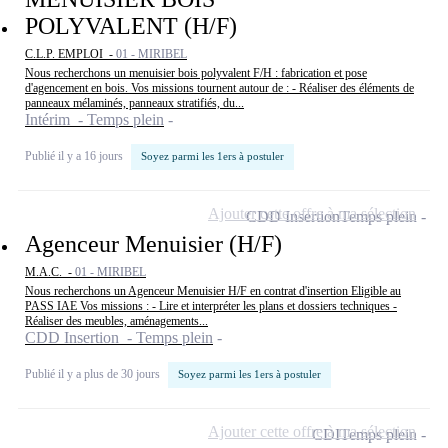
POLYVALENT (H/F)
C.L.P. EMPLOI -
01 - MIRIBEL
Nous recherchons un menuisier bois polyvalent F/H : fabrication et pose
d'agencement en bois. Vos missions tournent autour de : - Réaliser des éléments de
panneaux mélaminés, panneaux stratifiés, du...
Intérim - Temps plein
Publié il y a 16 jours
Soyez parmi les 1ers à postuler
Ajouter cette offre à ma sélection
CDD Insertion
Temps plein
Agenceur Menuisier (H/F)
M.A.C. -
01 - MIRIBEL
Nous recherchons un Agenceur Menuisier H/F en contrat d'insertion Eligible au
PASS IAE Vos missions : - Lire et interpréter les plans et dossiers techniques -
Réaliser des meubles, aménagements...
CDD Insertion - Temps plein
Publié il y a plus de 30 jours
Soyez parmi les 1ers à postuler
Ajouter cette offre à ma sélection
CDI
Temps plein