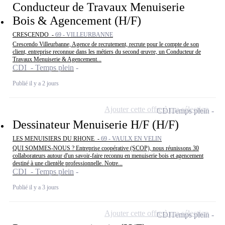
Conducteur de Travaux Menuiserie
Bois & Agencement (H/F)
CRESCENDO -
69 - VILLEURBANNE
Crescendo Villeurbanne, Agence de recrutement, recrute pour le compte de son
client, entreprise reconnue dans les métiers du second œuvre, un Conducteur de
Travaux Menuiserie & Agencement...
CDI - Temps plein
Publié il y a 2 jours
Ajouter cette offre à ma sélection
CDI
Temps plein
Dessinateur Menuiserie H/F (H/F)
LES MENUISIERS DU RHONE -
69 - VAULX EN VELIN
QUI SOMMES-NOUS ? Entreprise coopérative (SCOP), nous réunissons 30
collaborateurs autour d'un savoir-faire reconnu en menuiserie bois et agencement
destiné à une clientèle professionnelle. Notre...
CDI - Temps plein
Publié il y a 3 jours
Ajouter cette offre à ma sélection
CDI
Temps plein