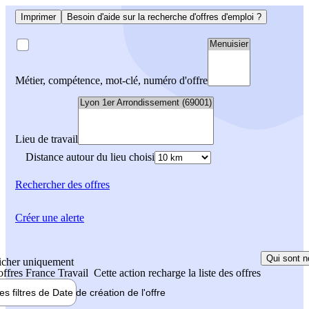
Imprimer
Besoin d'aide sur la recherche d'offres d'emploi ?
Métier, compétence, mot-clé, numéro d'offre
Lieu de travail
Distance autour du lieu choisi
Rechercher
des offres
Créer une alerte
Qui sont n
icher uniquement
 offres France Travail
Cette action recharge la liste des offres
les filtres de
Date de création
de l'offre