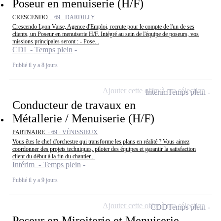
Poseur en menuiserie (H/F)
CRESCENDO -
69 - DARDILLY
Crescendo Lyon Vaise, Agence d'Emploi, recrute pour le compte de l'un de ses
clients, un Poseur en menuiserie H/F. Intégré au sein de l'équipe de poseurs, vos
missions principales seront : - Pose...
CDI - Temps plein
Publié il y a 8 jours
Ajouter cette offre à ma sélection
Intérim
Temps plein
Conducteur de travaux en
Métallerie / Menuiserie (H/F)
PARTNAIRE -
69 - VÉNISSIEUX
Vous êtes le chef d'orchestre qui transforme les plans en réalité ? Vous aimez
coordonner des projets techniques, piloter des équipes et garantir la satisfaction
client du début à la fin du chantier...
Intérim - Temps plein
Publié il y a 9 jours
Ajouter cette offre à ma sélection
CDD
Temps plein
Poseur en Miroiterie et Menuiserie