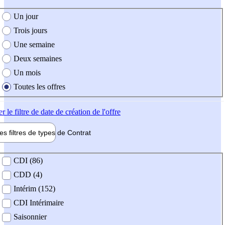
e création de l'offre
Un jour
Trois jours
Une semaine
Deux semaines
Un mois
Toutes les offres
er
le filtre de date de création de l'offre
les filtres de types de
Contrat
de contrat
CDI (86)
CDD (4)
Intérim (152)
CDI Intérimaire
Saisonnier