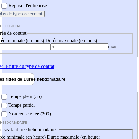
Reprise d'entreprise
plus
de types de contrat
 DE CONTRAT
ée de contrat
ée minimale (en mois)
Durée maximale (en mois)
mois
er
le filtre du type de contrat
les filtres de
Durée hebdo
madaire
 hebdomadaire
Temps plein (35)
Temps partiel
Non renseignée (209)
 HEBDOMADAIRE
cisez la durée hebdomadaire :
ée minimale (en heure)
Durée maximale (en heure)