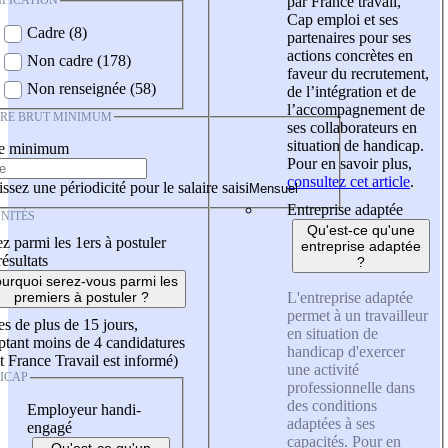
IFICATION
par France travail,
Cap emploi et ses
Cadre (8)
partenaires pour ses
actions concrètes en
Non cadre (178)
faveur du recrutement,
Non renseignée (58)
de l’intégration et de
l’accompagnement de
IRE BRUT MINIMUM
ses collaborateurs en
situation de handicap.
re minimum
Pour en savoir plus,
consultez cet article
.
ssez une périodicité pour le salaire saisi
Entreprise adaptée
NITÉS
Qu'est-ce qu'une
z parmi les 1ers à postuler
entreprise adaptée
résultats
?
urquoi serez-vous parmi les
L'entreprise adaptée
premiers à postuler ?
permet à un travailleur
es de plus de 15 jours,
en situation de
tant moins de 4 candidatures
handicap d'exercer
t France Travail est informé)
une activité
ICAP
professionnelle dans
des conditions
Employeur handi-
adaptées à ses
engagé
capacités. Pour en
Qu'est-ce qu'un