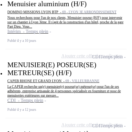
Menuisier aluminium (H/F)
DOMINO MISSIONS LYON BTP -
69 - LYON 3E ARRONDISSEMENT
Nous recherchons pour l'un de nos clients, Menuisier poseur (H/F) pour intervenir
sur un chantier à Lyon 3ème. Il s'agit de la construction d'un hôtel, proche de la gare
Part Dieu. Vous...
Intérim - Temps plein
Publié il y a 10 jours
Ajouter cette offre à ma sélection
CDI
Temps plein
MENUISIER(E) POSEUR(SE)
METREUR(SE) (H/F)
CAPEB RHONE ET GRAND LYON -
69 - VILLEURBANNE
La CAPEB recherche un(e) menuisier(e) poseur(se) métreur(se) pour l'un de ses
adhérents, entreprise artisanale de 4 personnes spécialisée en fourniture et pose de
menuiseries extérieures sur mesure...
CDI - Temps plein
Publié il y a 12 jours
Ajouter cette offre à ma sélection
CDI
Temps plein