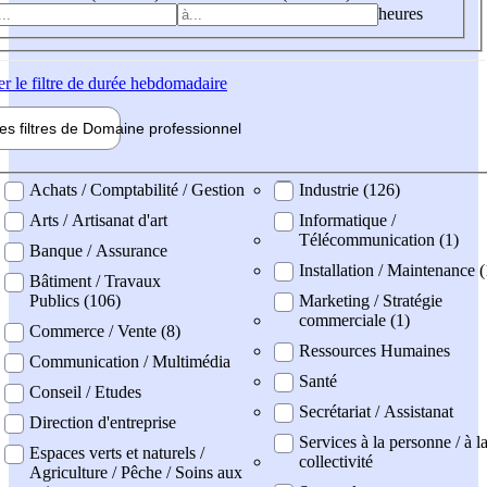
heures
er
le filtre de durée hebdomadaire
les filtres de
Domaine pro
fessionnel
ne professionel
Achats / Comptabilité / Gestion
Industrie (126)
Arts / Artisanat d'art
Informatique /
Télécommunication (1)
Banque / Assurance
Installation / Maintenance (
Bâtiment / Travaux
Publics (106)
Marketing / Stratégie
commerciale (1)
Commerce / Vente (8)
Ressources Humaines
Communication / Multimédia
Santé
Conseil / Etudes
Secrétariat / Assistanat
Direction d'entreprise
Services à la personne / à l
Espaces verts et naturels /
collectivité
Agriculture / Pêche / Soins aux