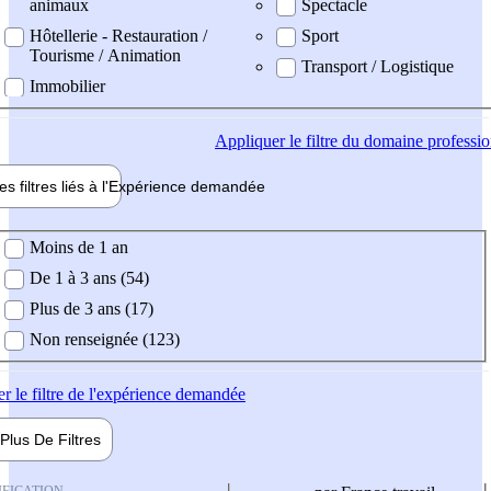
animaux
Spectacle
Hôtellerie - Restauration /
Sport
Tourisme / Animation
Transport / Logistique
Immobilier
Appliquer
le filtre du domaine professi
es filtres liés à l'
Expérience
demandée
ience demandée
Moins de 1 an
De 1 à 3 ans (54)
Plus de 3 ans (17)
Non renseignée (123)
er
le filtre de l'expérience demandée
Plus De
Filtres