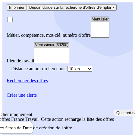
Imprimer
Besoin d'aide sur la recherche d'offres d'emploi ?
Métier, compétence, mot-clé, numéro d'offre
Lieu de travail
Distance autour du lieu choisi
Rechercher
des offres
Créer une alerte
Qui sont n
icher uniquement
 offres France Travail
Cette action recharge la liste des offres
les filtres de
Date de création
de l'offre