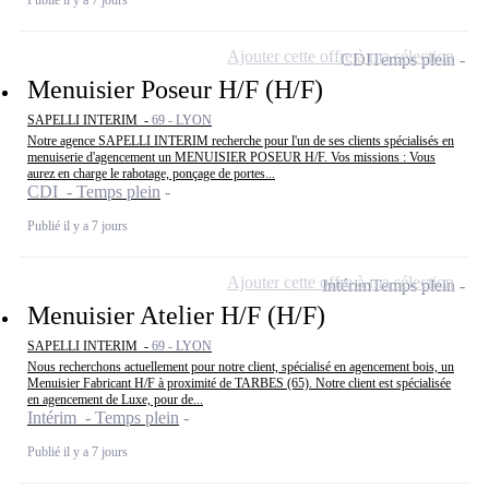
Ajouter cette offre à ma sélection
CDI
Temps plein
Menuisier Poseur H/F (H/F)
SAPELLI INTERIM -
69 - LYON
Notre agence SAPELLI INTERIM recherche pour l'un de ses clients spécialisés en
menuiserie d'agencement un MENUISIER POSEUR H/F. Vos missions : Vous
aurez en charge le rabotage, ponçage de portes...
CDI - Temps plein
Publié il y a 7 jours
Ajouter cette offre à ma sélection
Intérim
Temps plein
Menuisier Atelier H/F (H/F)
SAPELLI INTERIM -
69 - LYON
Nous recherchons actuellement pour notre client, spécialisé en agencement bois, un
Menuisier Fabricant H/F à proximité de TARBES (65). Notre client est spécialisée
en agencement de Luxe, pour de...
Intérim - Temps plein
Publié il y a 7 jours