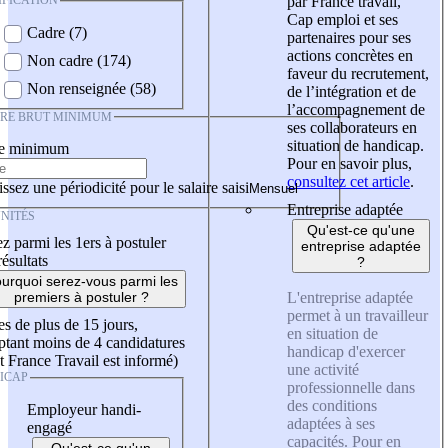
IFICATION
par France travail,
Cap emploi et ses
Cadre (7)
partenaires pour ses
actions concrètes en
Non cadre (174)
faveur du recrutement,
Non renseignée (58)
de l’intégration et de
l’accompagnement de
IRE BRUT MINIMUM
ses collaborateurs en
situation de handicap.
re minimum
Pour en savoir plus,
consultez cet article
.
ssez une périodicité pour le salaire saisi
Entreprise adaptée
NITÉS
Qu'est-ce qu'une
z parmi les 1ers à postuler
entreprise adaptée
résultats
?
urquoi serez-vous parmi les
L'entreprise adaptée
premiers à postuler ?
permet à un travailleur
es de plus de 15 jours,
en situation de
tant moins de 4 candidatures
handicap d'exercer
t France Travail est informé)
une activité
ICAP
professionnelle dans
des conditions
Employeur handi-
adaptées à ses
engagé
capacités. Pour en
Qu'est-ce qu'un