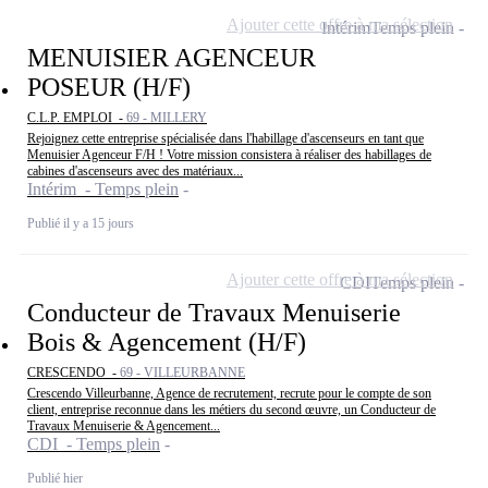
Ajouter cette offre à ma sélection
Intérim
Temps plein
MENUISIER AGENCEUR
POSEUR (H/F)
C.L.P. EMPLOI -
69 - MILLERY
Rejoignez cette entreprise spécialisée dans l'habillage d'ascenseurs en tant que
Menuisier Agenceur F/H ! Votre mission consistera à réaliser des habillages de
cabines d'ascenseurs avec des matériaux...
Intérim - Temps plein
Publié il y a 15 jours
Ajouter cette offre à ma sélection
CDI
Temps plein
Conducteur de Travaux Menuiserie
Bois & Agencement (H/F)
CRESCENDO -
69 - VILLEURBANNE
Crescendo Villeurbanne, Agence de recrutement, recrute pour le compte de son
client, entreprise reconnue dans les métiers du second œuvre, un Conducteur de
Travaux Menuiserie & Agencement...
CDI - Temps plein
Publié hier