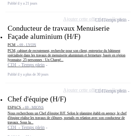
Publié il y a 21 jours
Ajouter cette offre à ma sélection
CDI
Temps plein
Conducteur de travaux Menuiserie
Façade aluminium (H/F)
PCM -
69 - LYON
PCM, cabinet de recrutement, recherche pour son client, entreprise du bâtiment
spécialisée dans les travaux de menuiserie aluminium et fermeture, basée en région
lyonnaise, 25 personnes : Un Chargé...
CDI - Temps plein
Publié il y a plus de 30 jours
Ajouter cette offre à ma sélection
CDI
Temps plein
Chef d'équipe (H/F)
ESPACS -
69 - MIONS
Nous recherchons un Chef d'équipe H/F. Selon le planning établi en agence, le chef
d'équipe réalise les travaux de clôtures, portails en relation avec son conducteur de
travaux. Sous la...
CDI - Temps plein