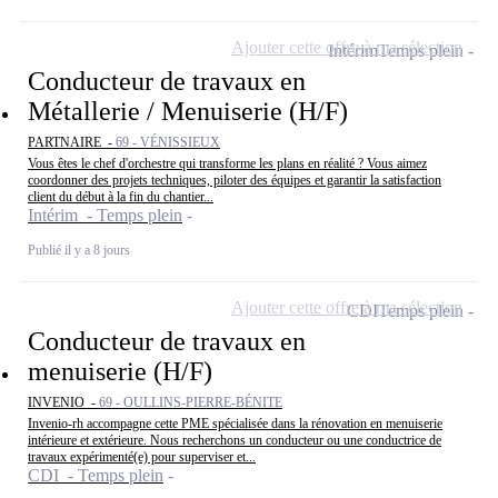
Ajouter cette offre à ma sélection
Intérim
Temps plein
Conducteur de travaux en
Métallerie / Menuiserie (H/F)
PARTNAIRE -
69 - VÉNISSIEUX
Vous êtes le chef d'orchestre qui transforme les plans en réalité ? Vous aimez
coordonner des projets techniques, piloter des équipes et garantir la satisfaction
client du début à la fin du chantier...
Intérim - Temps plein
Publié il y a 8 jours
Ajouter cette offre à ma sélection
CDI
Temps plein
Conducteur de travaux en
menuiserie (H/F)
INVENIO -
69 - OULLINS-PIERRE-BÉNITE
Invenio-rh accompagne cette PME spécialisée dans la rénovation en menuiserie
intérieure et extérieure. Nous recherchons un conducteur ou une conductrice de
travaux expérimenté(e) pour superviser et...
CDI - Temps plein