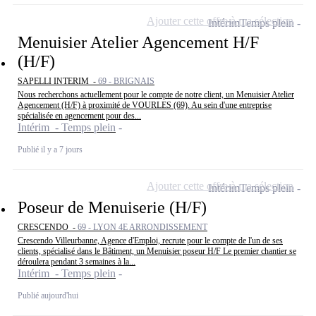
Ajouter cette offre à ma sélection
Intérim
Temps plein
Menuisier Atelier Agencement H/F
(H/F)
SAPELLI INTERIM -
69 - BRIGNAIS
Nous recherchons actuellement pour le compte de notre client, un Menuisier Atelier
Agencement (H/F) à proximité de VOURLES (69). Au sein d'une entreprise
spécialisée en agencement pour des...
Intérim - Temps plein
Publié il y a 7 jours
Ajouter cette offre à ma sélection
Intérim
Temps plein
Poseur de Menuiserie (H/F)
CRESCENDO -
69 - LYON 4E ARRONDISSEMENT
Crescendo Villeurbanne, Agence d'Emploi, recrute pour le compte de l'un de ses
clients, spécialisé dans le Bâtiment, un Menuisier poseur H/F Le premier chantier se
déroulera pendant 3 semaines à la...
Intérim - Temps plein
Publié aujourd'hui