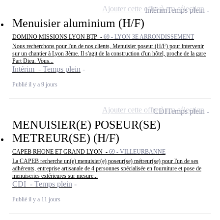
Ajouter cette offre à ma sélection
Intérim
Temps plein
Menuisier aluminium (H/F)
DOMINO MISSIONS LYON BTP -
69 - LYON 3E ARRONDISSEMENT
Nous recherchons pour l'un de nos clients, Menuisier poseur (H/F) pour intervenir
sur un chantier à Lyon 3ème. Il s'agit de la construction d'un hôtel, proche de la gare
Part Dieu. Vous...
Intérim - Temps plein
Publié il y a 9 jours
Ajouter cette offre à ma sélection
CDI
Temps plein
MENUISIER(E) POSEUR(SE)
METREUR(SE) (H/F)
CAPEB RHONE ET GRAND LYON -
69 - VILLEURBANNE
La CAPEB recherche un(e) menuisier(e) poseur(se) métreur(se) pour l'un de ses
adhérents, entreprise artisanale de 4 personnes spécialisée en fourniture et pose de
menuiseries extérieures sur mesure...
CDI - Temps plein
Publié il y a 11 jours