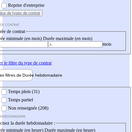
Reprise d'entreprise
plus
de types de contrat
 DE CONTRAT
ée de contrat
ée minimale (en mois)
Durée maximale (en mois)
mois
er
le filtre du type de contrat
les filtres de
Durée hebdo
madaire
 hebdomadaire
Temps plein (31)
Temps partiel
Non renseignée (208)
 HEBDOMADAIRE
cisez la durée hebdomadaire :
ée minimale (en heure)
Durée maximale (en heure)