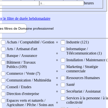
heures
er
le filtre de durée hebdomadaire
les filtres de
Domaine pro
fessionnel
ne professionel
Achats / Comptabilité / Gestion
Industrie (121)
Arts / Artisanat d'art
Informatique /
Télécommunication (1)
Banque / Assurance
Installation / Maintenance (
Bâtiment / Travaux
Publics (109)
Marketing / Stratégie
commerciale
Commerce / Vente (7)
Ressources Humaines
Communication / Multimédia
Santé
Conseil / Etudes
Secrétariat / Assistanat
Direction d'entreprise
Services à la personne / à l
Espaces verts et naturels /
collectivité
Agriculture / Pêche / Soins aux