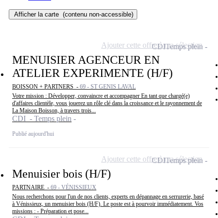
Afficher la carte
(contenu non-accessible)
Ajouter cette offre à ma sélection
CDI
Temps plein
MENUISIER AGENCEUR EN
ATELIER EXPERIMENTE (H/F)
BOISSON + PARTNERS -
69 - ST GENIS LAVAL
Votre mission : Développer, convaincre et accompagner En tant que chargé(e)
d'affaires clientèle, vous jouerez un rôle clé dans la croissance et le rayonnement de
La Maison Boisson, à travers trois...
CDI - Temps plein
Publié aujourd'hui
Ajouter cette offre à ma sélection
CDI
Temps plein
Menuisier bois (H/F)
PARTNAIRE -
69 - VÉNISSIEUX
Nous recherchons pour l'un de nos clients, experts en dépannage en serrurerie, basé
à Vénissieux, un menuisier bois (H/F). Le poste est à pourvoir immédiatement. Vos
missions : - Préparation et pose...