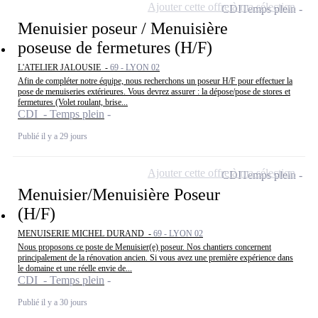
Ajouter cette offre à ma sélection
CDI
Temps plein
Menuisier poseur / Menuisière
poseuse de fermetures (H/F)
L'ATELIER JALOUSIE -
69 - LYON 02
Afin de compléter notre équipe, nous recherchons un poseur H/F pour effectuer la
pose de menuiseries extérieures. Vous devrez assurer : la dépose/pose de stores et
fermetures (Volet roulant, brise...
CDI - Temps plein
Publié il y a 29 jours
Ajouter cette offre à ma sélection
CDI
Temps plein
Menuisier/Menuisière Poseur
(H/F)
MENUISERIE MICHEL DURAND -
69 - LYON 02
Nous proposons ce poste de Menuisier(e) poseur. Nos chantiers concernent
principalement de la rénovation ancien. Si vous avez une première expérience dans
le domaine et une réelle envie de...
CDI - Temps plein
Publié il y a 30 jours