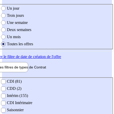
e création de l'offre
Un jour
Trois jours
Une semaine
Deux semaines
Un mois
Toutes les offres
er
le filtre de date de création de l'offre
les filtres de types de
Contrat
de contrat
CDI (81)
CDD (2)
Intérim (155)
CDI Intérimaire
Saisonnier