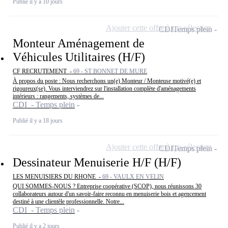
Publié il y a 10 jours
Ajouter cette offre à ma sélection
CDI
Temps plein
Monteur Aménagement de
Véhicules Utilitaires (H/F)
CF RECRUTEMENT -
69 - ST BONNET DE MURE
À propos du poste : Nous recherchons un(e) Monteur / Monteuse motivé(e) et
rigoureux(se). Vous interviendrez sur l'installation complète d'aménagements
intérieurs : rangements, systèmes de...
CDI - Temps plein
Publié il y a 18 jours
Ajouter cette offre à ma sélection
CDI
Temps plein
Dessinateur Menuiserie H/F (H/F)
LES MENUISIERS DU RHONE -
69 - VAULX EN VELIN
QUI SOMMES-NOUS ? Entreprise coopérative (SCOP), nous réunissons 30
collaborateurs autour d'un savoir-faire reconnu en menuiserie bois et agencement
destiné à une clientèle professionnelle. Notre...
CDI - Temps plein
Publié il y a 2 jours