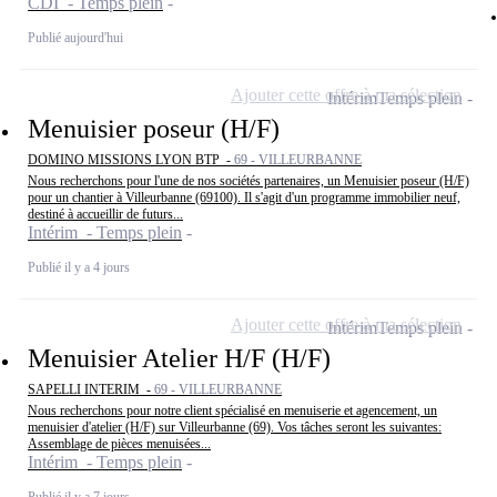
CDI - Temps plein
Publié aujourd'hui
Ajouter cette offre à ma sélection
Intérim
Temps plein
Menuisier poseur (H/F)
DOMINO MISSIONS LYON BTP -
69 - VILLEURBANNE
Nous recherchons pour l'une de nos sociétés partenaires, un Menuisier poseur (H/F)
pour un chantier à Villeurbanne (69100). Il s'agit d'un programme immobilier neuf,
destiné à accueillir de futurs...
Intérim - Temps plein
Publié il y a 4 jours
Ajouter cette offre à ma sélection
Intérim
Temps plein
Menuisier Atelier H/F (H/F)
SAPELLI INTERIM -
69 - VILLEURBANNE
Nous recherchons pour notre client spécialisé en menuiserie et agencement, un
menuisier d'atelier (H/F) sur Villeurbanne (69). Vos tâches seront les suivantes:
Assemblage de pièces menuisées...
Intérim - Temps plein
Publié il y a 7 jours