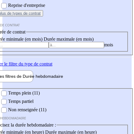
Reprise d'entreprise
plus
de types de contrat
 DE CONTRAT
ée de contrat
ée minimale (en mois)
Durée maximale (en mois)
mois
er
le filtre du type de contrat
les filtres de
Durée hebdo
madaire
 hebdomadaire
Temps plein (11)
Temps partiel
Non renseignée (11)
 HEBDOMADAIRE
cisez la durée hebdomadaire :
ée minimale (en heure)
Durée maximale (en heure)