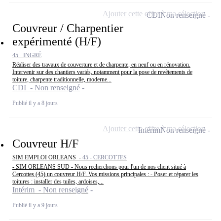
Ajouter cette offre à ma sélection
CDI
Non renseigné
Couvreur / Charpentier
expérimenté (H/F)
45 - INGRÉ
Réaliser des travaux de couverture et de charpente, en neuf ou en rénovation.
Intervenir sur des chantiers variés, notamment pour la pose de revêtements de
toiture, charpente traditionnelle, moderne...
CDI - Non renseigné
Publié il y a 8 jours
Ajouter cette offre à ma sélection
Intérim
Non renseigné
Couvreur H/F
SIM EMPLOI ORLEANS -
45 - CERCOTTES
- SIM ORLEANS SUD - Nous recherchons pour l'un de nos client situé à
Cercottes (45) un couvreur H/F. Vos missions principales : - Poser et réparer les
toitures : installer des tuiles, ardoises,...
Intérim - Non renseigné
Publié il y a 9 jours