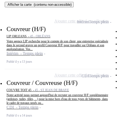
Afficher la carte
(contenu non-accessible)
Ajouter cette offre à ma sélection
Intérim
Temps plein
Couvreur (H/F)
LIP ORLEANS -
45 - ORLÉANS
Votre agence LIP recherche pour le compte de son client, une entreprise spécialisée
dans le second œuvre un profil Couvreur H/F pour travailler sur Orléans et son
agglomération. Vos...
Intérim - Temps plein
Publié il y a 13 jours
Ajouter cette offre à ma sélection
CDI
Temps plein
Couvreur / Couvreuse (H/F)
COUVRE TOIT 45 -
45 - ST JEAN DE BRAYE
Notre activité nous permet aujourd'hui de recruter un couvreur H/F supplémentaire
(ardoises, tuiles, tôles, ...) pour la mise hors d'eau de tous types de bâtiments, dans
le cadre de travaux neufs ou...
CDI - Temps plein
Publié il y a 14 jours