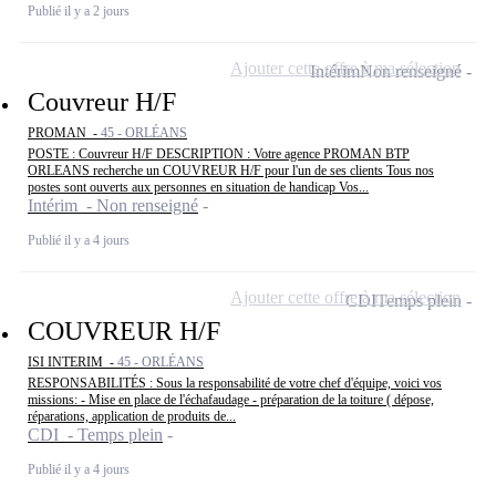
Publié il y a 2 jours
Ajouter cette offre à ma sélection
Intérim
Non renseigné
Couvreur H/F
PROMAN -
45 - ORLÉANS
POSTE : Couvreur H/F DESCRIPTION : Votre agence PROMAN BTP
ORLEANS recherche un COUVREUR H/F pour l'un de ses clients Tous nos
postes sont ouverts aux personnes en situation de handicap Vos...
Intérim - Non renseigné
Publié il y a 4 jours
Ajouter cette offre à ma sélection
CDI
Temps plein
COUVREUR H/F
ISI INTERIM -
45 - ORLÉANS
RESPONSABILITÉS : Sous la responsabilité de votre chef d'équipe, voici vos
missions: - Mise en place de l'échafaudage - préparation de la toiture ( dépose,
réparations, application de produits de...
CDI - Temps plein
Publié il y a 4 jours