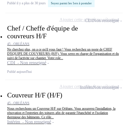
Publié il y a plus de 30 jours
Soyez parmi les 1ers à postuler
Ajouter cette offre à ma sélection
CDI
Non renseigné
Chef / Cheffe d'équipe de
couvreurs H/F
45 - ORLÉANS
Ne cherchez plus, on a ce qu'il vous faut ! Vous recherchez un poste de CHEF
D'EQUIPE DE COUVREURS (H/F). Vous serez en charge de l'organisation et du
suivi de l'activite sur chantier. Votre role...
CDI - Non renseigné
Publié aujourd'hui
Ajouter cette offre à ma sélection
Intérim
Non renseigné
Couvreur H/F (H/F)
45 - ORLÉANS
Nous recherchons un Couvreur H/F sur Orléans. Vous assurerez l'installation, la
rénovation et l'entretien des toitures afin de garantir l'étanchéité et l'isolation
thermique des bâtiments. Ce rôle...
Intérim - Non renseigné