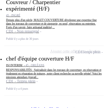
Couvreur / Charpentier
expérimenté (H/F)
45 - INGRÉ
Depuis plus d'un siècle, MALET COUVERTURE développe une expertise fine
dans les travaux de couverture et de zinguerie, en neuf, rénovation ou entretien.
Forts d'un savoir- faire artisanal maîtrisé,...
CDI - Non renseigné
Publié il y a plus de 30 jours
Ajouter cette offre à ma sélection
CDI
Temps plein
chef d'équipe couverture H/F
ISI INTERIM -
45 - ORLÉANS
RESPONSABILITÉS : Spécialisée dans les travaux de couverture, en rénovation et
également en réparation de toitures, notre client recherche sa novelle pépite! Voici les
missions attendues (travail...
CDI - Temps plein
Publié il y a 4 jours