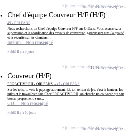
Ajouter cette offre à ma sélection
Intérim
Non renseigné
Chef d'équipe Couvreur H/F (H/F)
45 - ORLÉANS
Nous recherchons un Chef d'équipe Couvreur H/F sur Orléans. Vous assurerez la
supervision et la coordination des travaux de couverture, garantissant ainsi la qualité
et la sécurité sur les chantiers....
Intérim - Non renseigné
Publié il y a 9 jours
Ajouter cette offre à ma sélection
CDI
Non renseigné
Couvreur (H/F)
PROACTIVE RH - ORLÉANS -
45 - ORLÉANS
Sur les toits, tu vois le paysage autrement. Ici, ton terrain de jeu, c'est la hauteur, les
tuiles et le travail bien fait. Chez PROACTIVE RH, on cherche un couvreur qui sait
bosser proprement, sans...
CDI - Non renseigné
Publié il y a 10 jours
Ajouter cette offre à ma sélection
Intérim
Non renseigné