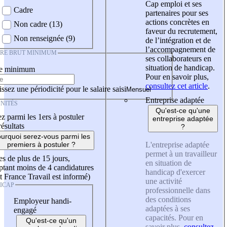
Cap emploi et ses
Cadre
partenaires pour ses
actions concrètes en
Non cadre (13)
faveur du recrutement,
Non renseignée (9)
de l’intégration et de
l’accompagnement de
IRE BRUT MINIMUM
ses collaborateurs en
situation de handicap.
re minimum
Pour en savoir plus,
consultez cet article
.
ssez une périodicité pour le salaire saisi
Entreprise adaptée
NITÉS
Qu'est-ce qu'une
z parmi les 1ers à postuler
entreprise adaptée
résultats
?
urquoi serez-vous parmi les
L'entreprise adaptée
premiers à postuler ?
permet à un travailleur
es de plus de 15 jours,
en situation de
tant moins de 4 candidatures
handicap d'exercer
t France Travail est informé)
une activité
ICAP
professionnelle dans
des conditions
Employeur handi-
adaptées à ses
engagé
capacités. Pour en
Qu'est-ce qu'un
savoir plus,
consultez