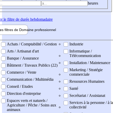
heures
er
le filtre de durée hebdomadaire
les filtres de
Domaine pro
fessionnel
ne professionel
Achats / Comptabilité / Gestion
Industrie
Arts / Artisanat d'art
Informatique /
Télécommunication
Banque / Assurance
Installation / Maintenance
Bâtiment / Travaux Publics (22)
Marketing / Stratégie
Commerce / Vente
commerciale
Communication / Multimédia
Ressources Humaines
Conseil / Etudes
Santé
Direction d'entreprise
Secrétariat / Assistanat
Espaces verts et naturels /
Services à la personne / à l
Agriculture / Pêche / Soins aux
collectivité
animaux