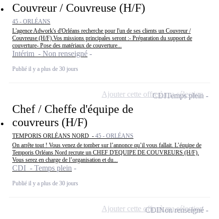
Couvreur / Couvreuse (H/F)
45 - ORLÉANS
L'agence Adwork's d'Orléans recherche pour l'un de ses clients un Couvreur /
Couvreuse (H/F).Vos missions principales seront :- Préparation du support de
couverture- Pose des matériaux de couverture...
Intérim - Non renseigné
Publié il y a plus de 30 jours
Ajouter cette offre à ma sélection
CDI
Temps plein
Chef / Cheffe d'équipe de
couvreurs (H/F)
TEMPORIS ORLÉANS NORD -
45 - ORLÉANS
On arrête tout ! Vous venez de tomber sur l’annonce qu’il vous fallait. L’équipe de
Temporis Orléans Nord recrute un CHEF D'EQUIPE DE COUVREURS (H/F).
Vous serez en charge de l’organisation et du...
CDI - Temps plein
Publié il y a plus de 30 jours
Ajouter cette offre à ma sélection
CDI
Non renseigné