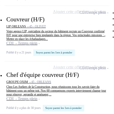
Ajouter cette offre à ma sélection
CDI
Temps plein
Couvreur (H/F)
LIP ORLEANS -
45 - OLIVET
Votre agence LIP, spécialiste du secteur du bâtiment recrute un Couvreur confirmé
H/F pour une entreprise bien implantée dans la région. Vos principales missions : -
Mettre en place les échafaudages...
CDI - Temps plein
Publié il y a 21 jours
Soyez parmi les 1ers à postuler
Ajouter cette offre à ma sélection
CDI
Temps plein
Chef d'équipe couvreur (H/F)
GROUPE OXIM -
45 - ORLEANS
Chez Les Ateliers de la Construction, nous réunissons tous les savoir-faire du
bâtiment sous un même toit. Nos 60 compagnons experts interviennent chaque jour
pour rénover, agrandir et aménager,...
CDI - Temps plein
Publié il y a plus de 30 jours
Soyez parmi les 1ers à postuler