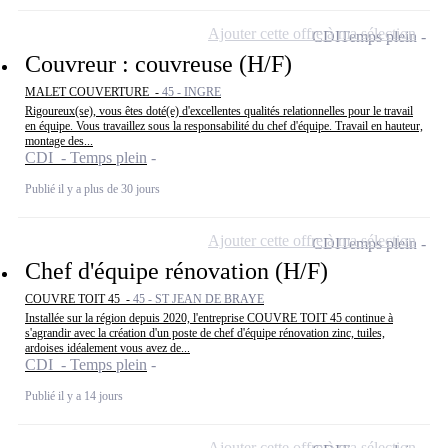
Ajouter cette offre à ma sélection
CDI
Temps plein
Couvreur : couvreuse (H/F)
MALET COUVERTURE -
45 - INGRE
Rigoureux(se), vous êtes doté(e) d'excellentes qualités relationnelles pour le travail
en équipe. Vous travaillez sous la responsabilité du chef d'équipe. Travail en hauteur,
montage des...
CDI - Temps plein
Publié il y a plus de 30 jours
Ajouter cette offre à ma sélection
CDI
Temps plein
Chef d'équipe rénovation (H/F)
COUVRE TOIT 45 -
45 - ST JEAN DE BRAYE
Installée sur la région depuis 2020, l'entreprise COUVRE TOIT 45 continue à
s'agrandir avec la création d'un poste de chef d'équipe rénovation zinc, tuiles,
ardoises idéalement vous avez de...
CDI - Temps plein
Publié il y a 14 jours
Ajouter cette offre à ma sélection