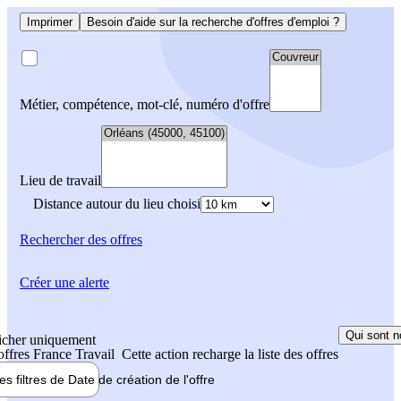
Imprimer
Besoin d'aide sur la recherche d'offres d'emploi ?
Métier, compétence, mot-clé, numéro d'offre
Lieu de travail
Distance autour du lieu choisi
Rechercher
des offres
Créer une alerte
Qui sont n
icher uniquement
 offres France Travail
Cette action recharge la liste des offres
les filtres de
Date de création
de l'offre